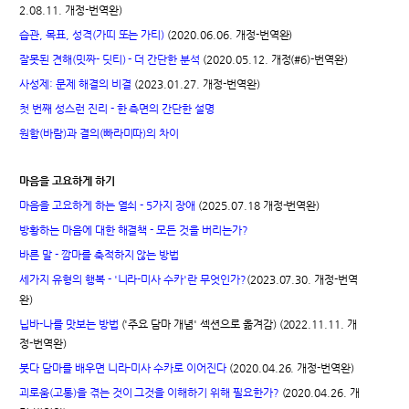
2.08.11. 개정-번역완)
습관, 목표, 성격(가띠 또는 가티)
(2020.06.06. 개정-번역완)
잘못된 견해(밋짜- 딧티) - 더 간단한 분석
(2020.05.12. 개정(#6)-번역완)
사성제: 문제 해결의 비결
(2023.01.27. 개정-번역완)
첫 번째 성스런 진리 - 한 측면의 간단한 설명
원함(바람)과 결의(빠라미따)의 차이
마음을 고요하게 하기
마음을 고요하게 하는 열쇠 - 5가지 장애
(2025.07.18 개정-번역완)
방황하는 마음에 대한 해결책 - 모든 것을 버리는가?
바른 말 - 깜마를 축적하지 않는 방법
세가지 유형의 행복 - '니라-미사 수카'란 무엇인가?
(2023.07.30. 개정-번역
완)
닙바-나를 맛보는 방법
('주요 담마 개념' 섹션으로 옮겨감) (2022.11.11. 개
정-번역완)
붓다 담마를 배우면 니라-미사 수카로 이어진다
(2020.04.26. 개정-번역완)
괴로움(고통)을 겪는 것이 그것을 이해하기 위해 필요한가?
(2020.04.26. 개