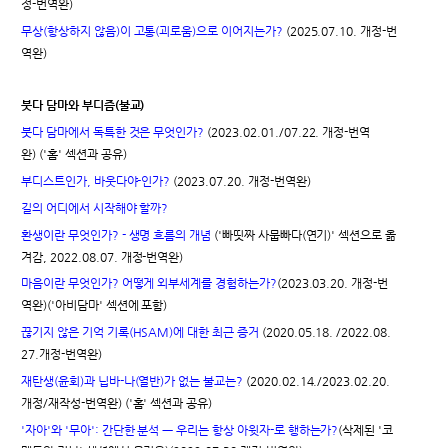
정-번역완)
무상(항상하지 않음)이 고통(괴로움)으로 이어지는가?
(2025.07.10. 개정-번
역완)
붓다 담마와 부디즘(불교)
붓다 담마에서 독특한 것은 무엇인가?
(2023.02.01./07.22. 개정-번역
완) ('홈' 섹션과 공유)
부디스트인가, 바웃다야-인가?
(2023.07.20. 개정-번역완)
길의 어디에서 시작해야 할까?
환생이란 무엇인가? - 생명 흐름의 개념
('빠띳짜 사뭅빠다(연기)' 섹션으로 옮
겨감, 2022.08.07. 개정-번역완)
마음이란 무엇인가? 어떻게 외부세계를 경험하는가?
(2023.03.20. 개정-번
역완)('아비담마' 섹션에 포함)
끊기지 않은 기억 기록(HSAM)에 대한 최근 증거
(2020.05.18. /2022.08.
27.개정-번역완)
재탄생(윤회)과 닙바-나(열반)가 없는 불교는?
(2020.02.14./2023.02.20.
개정/재작성-번역완) ('홈' 섹션과 공유)
'자아'와 '무아': 간단한 분석 ㅡ 우리는 항상 아윗자-로 행하는가?
(삭제된 '코