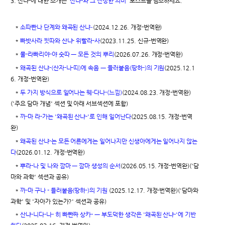
3. 산냐-에 대한 소개는 '
산냐-와 그 진정한 의미
' 포스트를 참조하세요.
소따빤나 단계와 왜곡된 산냐-
*
(2024.12.26. 개정-번역완)
*
빠밧사라 찟따와 산냐- 위빨라-사
(2023.11.25. 신규-번역완)
*
물-라빠리야-야 숫따 ㅡ 모든 것의 뿌리
(2026.07.26. 개정-번역완)
*
왜곡된 산냐-(산자-나-띠)에 속음 ㅡ 들러붙음(땅하-)의 기원
(2025.12.1
6. 개정-번역완)
*
두 가지 방식으로 일어나는 웨-다나-(느낌)
(2024.08.23. 개정-번역완)
('주요 담마 개념' 섹션 및 아래 서브섹션에 포함)
*
까-마 라-가는 '왜곡된 산냐-'로 인해 일어난다
(2025.08.15. 개정-번역
완)
*
왜곡된 산냐-는 모든 어른에게는 일어나지만 신생아에게는 일어나지 않는
다
(2026.01.12. 개정-번역완)
*
뿌라-나 및 나와 깜마 ㅡ 깜마 생성의 순서
(2026.05.15. 개정-번역완)('담
마와 과학' 섹션과 공유)
*
까-마 구나 - 들러붙음(땅하-)의 기원
(2025.12.17. 개정-번역완)('담마와
과학' 및 '자아가 있는가?' 섹션과 공유)
*
산냐-니다-나- 히 빠빤짜 상카- ㅡ 부도덕한 생각은 '왜곡된 산냐-'에 기반