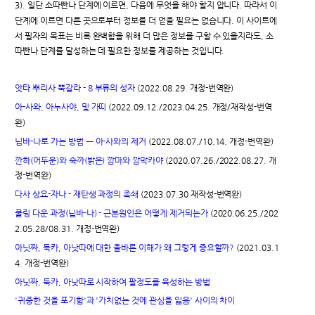
3). 일단 소따빤나 단계에 이르면, 다음에 무엇을 해야 할지 압니다. 따라서 이
단계에 이르면 다른 곳으로부터 정보를 더 얻을 필요는 없습니다. 이 사이트에
서 필자의 목표는 비록 완벽함을 위해 더 많은 정보를 구할 수 있을지라도, 소
따빤나 단계를 달성하는 데 필요한 정보를 제공하는 것입니다.
앗타 뿌리사 뿍갈라 - 8 부류의 성자
(2022.08.29. 개정-번역완)
아-사와, 아누사야, 및 가띠
(2022.09.12./2023.04.25. 개정/재작성-번역
완)
닙바-나로 가는 방법 ㅡ 아-사와의 제거
(2022.08.07./10.14. 개정-번역완)
깐하(어두운)와 숙까(밝은) 깜마와 깜막카야
(2020.07.26./2022.08.27. 개
정-번역완)
다사 상요-자나 - 재탄생 과정의 족쇄
(2023.07.30 재작성-번역완)
쿨링 다운 과정(닙바-나) - 근본원인은 어떻게 제거되는가
(2020.06.25./202
2.05.28/08.31. 개정-번역완)
아닛짜, 둑카, 아낫따에 대한 올바른 이해가 왜 그렇게 중요할까?
(2021.03.1
4. 개정-번역완)
아닛짜, 둑카, 아낫따로 시작하여 팔정도를 육성하는 방법
'귀중한 것을 포기함'과 '가치없는 것에 관심을 잃음' 사이의 차이