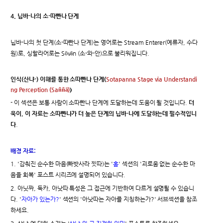
4. 닙바-나의 소-따빤나 단계
닙바-나의 첫 단계(소-따빤나 단계)는 영어로는 Stream Enterer(예류자, 수다
원)로, 싱할라어로는 Sōvān (소-와-안)으로 불리워집니다.
인식(산냐-) 이해를 통한 소따빤나 단계(
Sotapanna Stage via Understandi
)
ng Perception (Saññā)
- 이 섹션은 보통 사람이 소따빤나 단계에 도달하는데 도움이 될 것입니다.
더
욱이, 이 자료는 소따빤나가 더 높은 단계의 닙바-나에 도달하는데 필수적입니
다
.
배경 자료:
1. '감춰진 순수한 마음(빠밧사라 찟따)는 '
홈
' 섹션의 '괴로움 없는 순수한 마
음을 회복' 포스트 시리즈에 설명되어 있습니다.
2. 아닛짜, 둑카, 아낫따 특성은 그 접근에 기반하여 다르게 설명될 수 있습니
다. '
자아가 있는가?
' 섹션의 '아낫따는 자아를 지칭하는가?' 서브섹션을 참조
하세요.