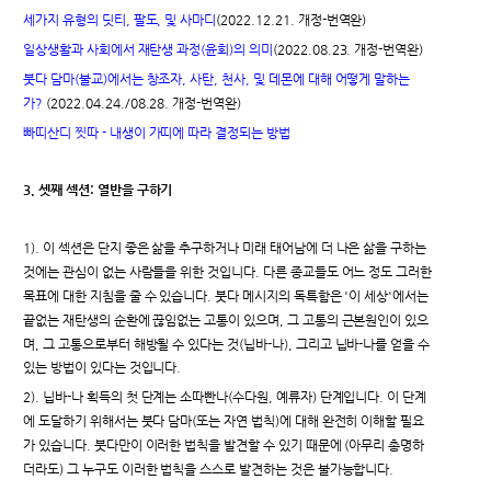
세가지 유형의 딧티, 팔도, 및 사마디
(2022.12.21. 개정-번역완)
일상생활과 사회에서 재탄생 과정(윤회)의 의미
(2022.08.23. 개정-번역완)
붓다 담마(불교)에서는 창조자, 사탄, 천사, 및 데몬에 대해 어떻게 말하는
가?
(2022.04.24./08.28. 개정-번역완)
빠띠산디 찟따 - 내생이 가띠에 따라 결정되는 방법
3. 셋째 섹션: 열반을 구하기
1). 이 섹션은 단지 좋은 삶을 추구하거나 미래 태어남에 더 나은 삶을 구하는
것에는 관심이 없는 사람들을 위한 것입니다. 다른 종교들도 어느 정도 그러한
목표에 대한 지침을 줄 수 있습니다. 붓다 메시지의 독특함은 '이 세상'에서는
끝없는 재탄생의 순환에 끊임없는 고통이 있으며, 그 고통의 근본원인이 있으
며, 그 고통으로부터 해방될 수 있다는 것(닙바-나), 그리고 닙바-나를 얻을 수
있는 방법이 있다는 것입니다.
2). 닙바-나 획득의 첫 단계는 소따빤나(수다원, 예류자) 단계입니다. 이 단계
에 도달하기 위해서는 붓다 담마(또는 자연 법칙)에 대해 완전히 이해할 필요
가 있습니다. 붓다만이 이러한 법칙을 발견할 수 있기 때문에 (아무리 총명하
더라도) 그 누구도 이러한 법칙을 스스로 발견하는 것은 불가능합니다.