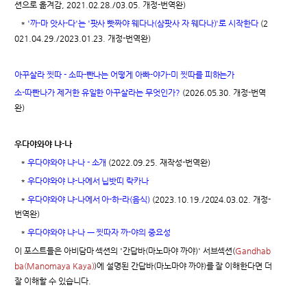
션으로 옮겨감, 2021.02.28./03.05. 개정-번역완)
*
'까-마 앗사-다'는 '팟사 빳짜야 웨다나(삼팟사 자 웨다나)'로 시작한다
(2
021.04.29./2023.01.23. 개정-번역완)
아꾸살라 찟따 - 소따-빤나는 어떻게 아빠-야가-미 찟따를 피하는가
소-따빤나가 제거한 유일한 아꾸살라는 무엇인가?
(2026.05.30. 개정-번역
완)
우다야와야 냐-나
*
우다야와야 냐-나 - 소개
(2022.09.25. 재작성-번역완)
*
우다야와야 냐-나에서 닙밧띠 락카나
*
우다야와야 냐-나에서 아-하-라(음식)
(2023.10.19./2024.03.02. 개정-
번역완)
*
우다야와야 냐-나 ㅡ 찟따자 까-야의 중요성
이 포스트들은 아비담마 섹션의 '간답바(마노마야 까야)' 서브섹션(
Gandhab
ba(Manomaya Kaya)
)에 설명된 간답바(마노마야 까야)를 잘 이해한다면 더
잘 이해할 수 있습니다.