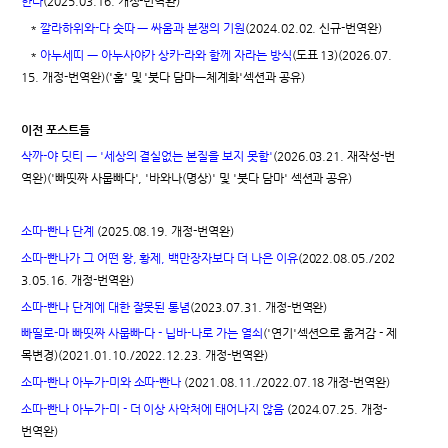
한다
(2025.03.16. 개정-번역완)
*
깔라하위와-다 숫따 ㅡ 싸움과 분쟁의 기원
(2024.02.02. 신규-번역완)
*
아누세띠 ㅡ 아누사야가 상카-라와 함께 자라는 방식
(도표 13)(2026.07.
15. 개정-번역완)('홈' 및 '붓다 담마ㅡ체계화'섹션과 공유)
이전 포스트들
삭까-야 딧티 ㅡ '세상의 결실없는 본질을 보지 못함'
(2026.03.21. 재작성-번
역완)('빠띳짜 사뭅빠다', '바와나(명상)' 및 '붓다 담마' 섹션과 공유)
소따-빤나 단계
(2025.08.19. 개정-번역완)
소따-빤나가 그 어떤 왕, 황제, 백만장자보다 더 나은 이유
(2022.08.05./202
3.05.16. 개정-번역완)
소따-빤나 단계에 대한 잘못된 통념
(2023.07.31. 개정-번역완)
빠띨로-마 빠띳짜 사뭅빠-다 - 닙바-나로 가는 열쇠
('연기'섹션으로 옮겨감 - 제
목변경)(2021.01.10./2022.12.23. 개정-번역완)
소따-빤나 아누가-미와 소따-빤나
(2021.08.11./2022.07.18 개정-번역완)
소따-빤나 아누가-미 - 더 이상 사악처에 태어나지 않음
(2024.07.25. 개정-
번역완)