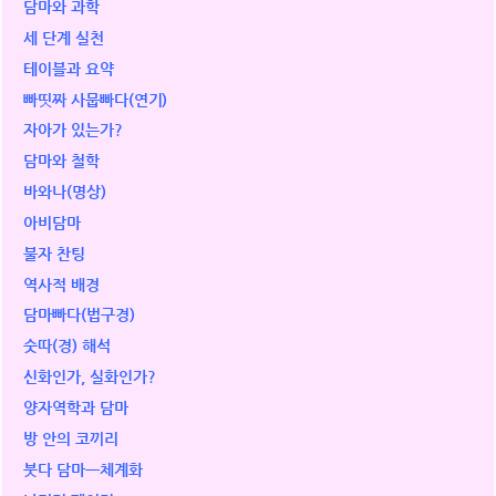
담마와 과학
세 단계 실천
테이블과 요약
빠띳짜 사뭅빠다(연기)
자아가 있는가?
담마와 철학
바와나(명상)
아비담마
불자 찬팅
역사적 배경
담마빠다(법구경)
숫따(경) 해석
신화인가, 실화인가?
양자역학과 담마
방 안의 코끼리
붓다 담마ㅡ체계화