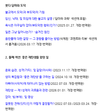
붓다 담마와 도덕
불교에서 도덕(과 부도덕)의 기원
임신, 낙태, 및 피임에 대한 불교의 설명
('담마와 과학' 섹션에 포함)
육식은 아꾸살라 깜마(부도덕한 행위)인가?
(2025.01.27. 개정-번역완)
일은 그냥 일어나는가? - 숨겨진 원인
음란물에 대한 갈망 ㅡ 그 경향을 줄이는 방법
(삭제된 '코멘트와 리뷰' 섹션에
서 옮겨옴)(2026.03.17. 개정-번역완)
2. 둘째 섹션: 좋은 재탄생을 향한 일
윤회 습관, 성격(가
띠
), 및 갈망(아사와)
(2023.11.17. 개정-번역완)
생의 복잡함과 '좋은 재탄생'을 구하는 길
(2024.10.18. 개정-번역완)
아빠야(사악처)에 태어나지 않는 방법
(2022.07.03. 개정-번역완)
재탄생 ㅡ 제1성제의 괴로움과 관련
(2026.01.01. 개정-번역완)
깜마, 빚(부채), 및 명상
잘못된 견해(딧티)인지 어떻게 결정할까?
(2022.07.03./2023.03.24. 개정-
번역완)