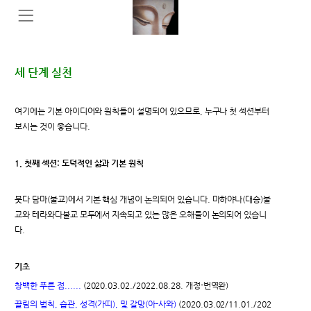
세 단계 실천
여기에는 기본 아이디어와 원칙들이 설명되어 있으므로, 누구나 첫 섹션부터
보시는 것이 좋습니다.
1. 첫째 섹션: 도덕적인 삶과 기본 원칙
붓다 담마(불교)에서 기본 핵심 개념이 논의되어 있습니다. 마하야나(대승)불
교와 테라와다불교 모두에서 지속되고 있는 많은 오해들이 논의되어 있습니
다.
기초
창백한 푸른 점......
(2020.03.02./2022.08.28. 개정-번역완)
끌림의 법칙, 습관, 성격(가띠), 및 갈망(아-사와)
(2020.03.02/11.01./202