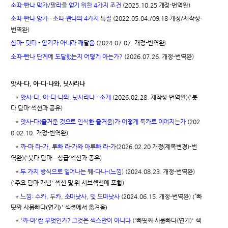
소따-빤나 막가/팔라를 얻기 위한 4가지 조건
(2025.10.25 개정-번역완)
소따-빤나 앙가 - 소따-빤나의 4가지 특질
(2022.05.04./09.18 개정/재작성-
번역완)
삼마- 딧티 - 암기가 아니라 깨달음
(2024.07.07. 개정-번역완)
소따-빤나 단계에 도달했는지 어떻게 아는가?
(2026.07.26. 개정-번역완)
앗사-다, 아-디-나와, 닛사라나
*
앗사-다, 아-디-나와, 닛사라나 - 소개
(2026.02.28. 재작성-번역완)('붓
다 담마'섹션과 공유)
*
앗사-다(즐거운 것으로 인식한 즐거움)가 어떻게 둑카로 이어지는가
(202
0.02.10. 개정-번역완)
*
까-마 라-가, 루빠 라-가와 아루빠 라-가
(2026.02.20 개정(제목변경)-번
역완)('붓다 담마ㅡ상급'섹션과 공유)
*
두 가지 방식으로 일어나는 웨-다나-(느낌)
(2024.08.23. 개정-번역완)
('주요 담마 개념' 섹션 및 위 서브섹션에 포함)
(‘빠
*
느낌: 수카, 두카, 소마낫사, 및 도마낫사
(2024.06.15. 개정-번역완)
띳짜 사뭅빠다(연기)’ 섹션에서 옮겨옴)
*
'까-마'란 무엇인가? 그것은 섹스만이 아니다
('빠띳짜 사뭅빠다(연기)' 섹