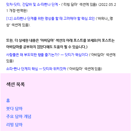
)
밋차-딧티, 간답바 및 소-따빤나 단계
– ('리빙 담마' 섹션에 있음
(2022.05.2
1 개정-번역완)
[12] 소따빤나 단계를 위한 명상을 할 때 고려해야 할 핵심 요인
('바와나_명
상' 섹션에 있음).
또한, 더 상세한 내용은 '아비담마' 섹션의 아래 포스트를 보세요(이 포스트는
아비담마를 공부하지 않았다해도 도움이 될 수 있습니다.)
사람들은 왜 부도덕한 행을 즐기는가? ㅡ 딧티가 핵심이다
('아비담마' 섹션에
있음)
소따-빤나 단계의 핵심 ㅡ 딧티와 위찌낏짜
('아비담마' 섹션에 있음)
섹션 목록
홈
붓다 담마
주요 담마 개념
리빙 담마