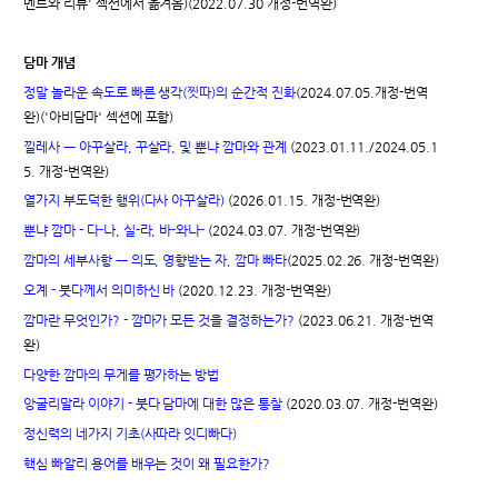
멘트와 리뷰' 섹션에서 옮겨옴)(2022.07.30 개정-번역완)
담마 개념
정말 놀라운 속도로 빠른 생각(찟따)의 순간적 진화
(2024.07.05.개정-번역
완)('아비담마' 섹션에 포함)
낄레사 ㅡ 아꾸살라, 꾸살라, 및 뿐냐 깜마와 관계
(2023.01.11./2024.05.1
5. 개정-번역완)
열가지 부도덕한 행위(다사 아꾸살라)
(2026.01.15. 개정-번역완)
뿐냐 깜마 - 다-나, 실-라, 바-와나-
(2024.03.07. 개정-번역완)
깜마의 세부사항 ㅡ 의도, 영향받는 자, 깜마 빠타
(2025.02.26. 개정-번역완)
오계 - 붓다께서 의미하신 바
(2020.12.23. 개정-번역완)
깜마란 무엇인가? - 깜마가 모든 것을 결정하는가?
(2023.06.21. 개정-번역
완)
다양한 깜마의 무게를 평가하는 방법
앙굴리말라 이야기 - 붓다 담마에 대한 많은 통찰
(2020.03.07. 개정-번역완)
정신력의 네가지 기초(사따라 잇디빠다)
핵심 빠알리 용어를 배우는 것이 왜 필요한가?