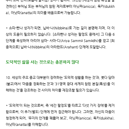
부터 소따-빤나(흐름에 들어감) 성자가 됩니다. 그것은 [세상의 참된 특성을 발
견하신] 부처님 또는 부처님의 참된 제자로부터 아닛짜(anicca), 둑카(dukkh
a), 아낫따(anatta)의 의미를 배움으로써 가능합니다.
* 소따-빤나 성자가 되면, 닙바-나(Nibbāna)로 가는 길이 분명해 지며, 더 이
상의 도움이 필요하지 않습니다. [소따빤나 성자는 팔정도 중에서] 그 다음 6
단계를 육성하여 아리야 삼마- 사마-디(Ariya Sammā Samādhi)를 얻고 [최
종적으로] 닙바-나(Nibbāna)의 아라한뜨(Arahant) 단계에 도달합니다.
도덕적인 삶을 사는 것으로는 충분하지 않다
10. 세상의 주요 종교 대부분이 장려하는 ‘도덕적 생활을 하는 것’과, 붓다 담마
(불교)에서 ‘마음을 정화하는 것’과 ‘31영역 광대 세계의 참된 본질(특성)을 이
해하는 것’을 강조하는 것 사이의 차이를 재강조할 필요가 있습니다.
* ‘도덕적’이 되는 것으로써, 즉 ‘세간 팔정도’를 따르고 ‘다섯 가지 장애’를 제거
함으로써, 이 추가(별도) 단계에 먼저 접근해야 합니다. 그러면, 자신의 마음이
청정하게 되어, ‘무지의 안개를 꿰뚫어 보고’, 아닛짜(anicca), 둑카(dukkha),
아낫따(anatta)를 이해합니다.