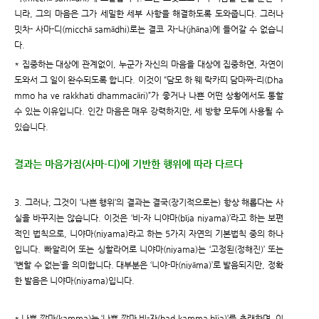
니라, 그의 마음은 그가 세밀한 세부 사항을 해결하도록 도와줍니다. 그러나
밋차- 사마-디(micchā samādhi)로는 결코 자-나(jhāna)에 들어갈 수 없습니
다.
* 집중하는 대상에 관계없이, 누군가 자신의 마음을 대상에 집중하면, 자연이
도와서 그 일이 완수되도록 합니다. 이것이 “담모 하 웨 락카띠 담마짜-리(Dha
mmo ha ve rakkhati dhammacāri)”가 좋거나 나쁜 어떤 상황에서도 통할
수 있는 이유입니다. 인간 마음은 매우 강력하지만, 세 방향 모두에 사용될 수
있습니다.
결과는 마음가짐(사마-디)에 기반한 행위에 따라 다르다
3. 그러나, 그것이 ‘나쁜 행위’의 결과는 결국(장기적으로는) 항상 해롭다는 사
실을 바꾸지는 않습니다. 이것은 ‘비-자 니야마(bīja niyama)’라고 하는 보편
적인 법칙으로, 니야마(niyama)라고 하는 5가지 자연의 기본법칙 중의 하나
입니다. 빠알리어 또는 싱할라어로 니야마(niyama)는 ‘고정된(정해진)’ 또는
‘변할 수 없는’을 의미합니다. 대부분은 ‘니야-마(niy
ā
ma)’로 발음되지만, 정확
한 발음은 니야마(niyama)입니다.
* 나쁜 깜마(kamma)는 ‘나쁜 깜마 비-자(bad kamma bīja)’를 초래하며, 이