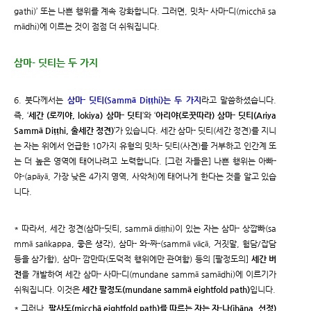
gathi)’ 또는 나쁜 행위를 계속 강화합니다. 그러면, 밋차- 사마-디(micchā sa
mādhi)에 이르는 것이 점점 더 쉬워집니다.
삼마- 딧티는 두 가지
6. 붓다께서는
삼마- 딧티(Sammā Diṭṭhi)는 두 가지
라고 말씀하셨습니다.
즉, ‘
세간 (로끼야, lokiya) 삼마- 딧티
’와 ‘
아리야(로꿋따라) 삼마- 딧티(Ariya
Sammā Diṭṭhi, 출세간 정견)
’가 있습니다. 세간 삼마- 딧티(세간 정견)를 지니
는 자는 위에서 언급한 10가지 유형의 밋차- 딧티(사견)를 거부하고 인간계 또
는 더 높은 영역에 태어나려고 노력합니다. [그런 자들은] 나쁜 행위는 아빠-
야-(apāyā, 가장 낮은 4가지 영역, 사악처)에 태어나게 한다는 것을 알고 있습
니다.
* 따라서, 세간 정견(삼마-딧티, sammā diṭṭhi)이 있는 자는 삼마- 상깝빠(sa
mmā saṅkappa, 좋은 생각), 삼마- 와-짜-(sammā vācā, 거짓말, 험담/잡담
등을 삼가함), 삼마- 깜만따(도덕적 행위에만 관여함) 등의 [팔정도의]
세간 버
전
을 개발하여 세간 삼마- 사마-디(mundane sammā samādhi)에 이르기가
쉬워집니다. 이것은
세간 팔정도(mundane sammā eightfold path)
입니다.
* 그러나,
팔사도(micchā eightfold path)를 따르는 자는 자-나(jhāna, 선정)