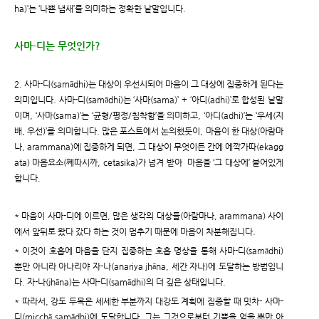
ha)’는 ‘나쁜 냄새’를 의미하는 정확한 낱말입니다.
사마-디는 무엇인가?
2. 사마-디(samādhi)는 대상이 우선시되어 마음이 그 대상에 집중하게 된다는
의미입니다. 사마-디(samādhi)는 ‘사마(sama)’ + ‘아디(adhi)’로 합성된 낱말
이며, ‘사마(sama)’는 ‘균형/평정/침착함’을 의미하고, ‘아디(adhi)’는 ‘우세(지
배, 우선)’를 의미합니다. 많은 포스트에서 논의했듯이, 마음이 한 대상(아람마
나, arammana)에 집중하게 되면, 그 대상이 무엇이든 간에 에깍가따(ekagg
ata) 마음요소(쩨따시까, cetasika)가 넘겨 받아 마음을 ‘그 대상에’ 붙어있게
합니다.
* 마음이 사마-디에 이르면, 많은 생각의 대상들(아람마나, arammana) 사이
에서 앞뒤로 왔다 갔다 하는 것이 멈추기 때문에 마음이 차분해집니다.
* 이것이 호흡에 마음을 단지 집중하는 호흡 명상을 통해 사마-디(samādhi)
뿐만 아니라 아나리야 자-나(anariya jhāna, 세간 자나)에 도달하는 방법입니
다. 자-나(jhāna)는 사마-디(samādhi)의 더 깊은 상태입니다.
* 따라서, 강도 두목은 세세한 부분까지 대강도 계획에 집중할 때 밋차- 사마-
디(micchā samādhi)에 도달합니다. 그는 그것으로부터 기쁨을 얻을 뿐만 아