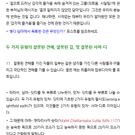
* ‘겉으로 드러난 감각적 즐거움 속에 숨겨져 있는 고통(괴로움, 시달림)’에 관
한 부처님의 메시지는 ‘결코 알려지지 않았던 담마’입니다. 그것은 우리의 본능
에 반하는 것일 겁니다. 왜냐하면, 시작없는 때부터 우리가 알아왔던 모든 것
은 ‘감각적 즐거움’을 즐기는 것에 관한 것이기 때문입니다.
* ‘
붓다 담마에서 독특한 것은 무엇인가?
’ 포스트를 참조하세요.
두 가지 유형의 잘못된 견해, 잘못된 길, 및 잘못된 사마-디
11. 잘못된 견해를 가진 자들의 일부는 같은 생각을 가진 다른 사람들과 어울
리고 극단적인 견해를 기를 수 있습니다. 좋은 예는 히틀러와 캄보디아의 폴 포
트입니다.
* 따라서, 삼마- 딧티를 두 부류로 나누듯이, 밋차- 딧티를 두 부류로 나눌 수
있습니다. 두 가지 유형의 밋차- 딧티에 기초한 2가지 유형의 팔사도(wrong e
ightfold path)가 있으며, 이것들은 2가지 유형의 밋차- 사마-디로 이어집니
다.
* 그 때문에 마하- 짯따리사까 숫따(‘
Mahā Chattarisaka Sutta (MN 117)
’)
는 능숙한 쪽으로 20가지 요소가 있고 능숙하지 못한 쪽으로 20가지 요소가
있다고 간략하게 말합니다.