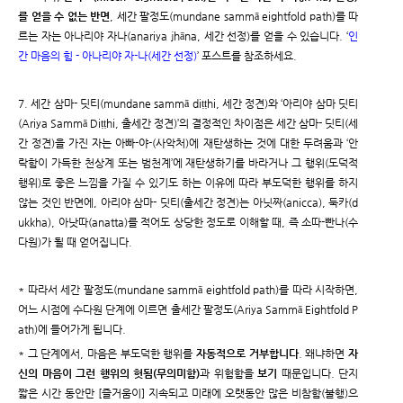
를 얻을 수 없는 반면
, 세간 팔정도(mundane sammā eightfold path)를 따
르는 자는 아나리야 자나(anariya jhāna, 세간 선정)를 얻을 수 있습니다. ‘
인
간 마음의 힘 - 아나리야 자-나(세간 선정)
’ 포스트를 참조하세요.
7. 세간 삼마- 딧티(mundane sammā diṭṭhi, 세간 정견)와 ‘아리야 삼마 딧티
(Ariya Sammā Diṭṭhi, 출세간 정견)’의 결정적인 차이점은 세간 삼마- 딧티(세
간 정견)을 가진 자는 아빠-야-(사악처)에 재탄생하는 것에 대한 두려움과 ‘안
락함이 가득한 천상계 또는 범천계’에 재탄생하기를 바라거나 그 행위(도덕적
행위)로 좋은 느낌을 가질 수 있기도 하는 이유에 따라 부도덕한 행위를 하지
않는 것인 반면에, 아리야 삼마- 딧티(출세간 정견)는 아닛짜(anicca), 둑카(d
ukkha), 아낫따(anatta)를 적어도 상당한 정도로 이해할 때, 즉 소따-빤나(수
다원)가 될 때 얻어집니다.
* 따라서 세간 팔정도(mundane sammā eightfold path)를 따라 시작하면,
어느 시점에 수다원 단계에 이르면 출세간 팔정도(Ariya Sammā Eightfold P
ath)에 들어가게 됩니다.
* 그 단계에서, 마음은 부도덕한 행위를
자동적으로 거부합니다
. 왜냐하면
자
신의 마음이 그런 행위의 헛됨(무의미함)
과 위험함을
보기
때문입니다. 단지
짧은 시간 동안만 [즐거움이] 지속되고 미래에 오랫동안 많은 비참함(불행)으