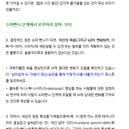
로 이어질 수 있다면, [짧은 시간 동안] 감각적 즐거움을 갖는 것이 무슨 의미가
있을까요?
소따빤나 단계에서 로꿋따라 삼마- 딧티
8. 결정적인 점은 소따-빤나가 되면,
자신의 마음(그리고 뇌)이 변화되어
, 아
빠-야-(악처, 사악처)에 재탄생할 수 있게 하는 행위를 미리 계획하지 않는 것
은 물론이고, 충동적으로도 행동하지 않는다는 것입니다.
* 과학자들은 호흡 명상만으로 뇌에 중대한 변화가 있음을 확인하고 있습니
다. ‘
삼위일체 뇌: 마음이 명상/습관을 통해 어떻게 뇌를 새롭게 하는가
’ 포스트
를 참조하세요.
* 올바른 아-나-빠-나사띠(Ānāpānasati) 명상을 하는 사람들에 대한 장래의
뇌 연구에 따라 사람이 소따빤나 단계에 도달할 때 뇌에 심대한 변화를 가져오
는 것으로 예상할 수 있습니다.
9. 따라서, 세상의 참된 특성을 이해함으로써(즉, 31영역 어느 곳에 태어나더
라도 결실없고 실속없다는 것), 세간 삼마- 딧티(mundane sammā diṭṭhi)로