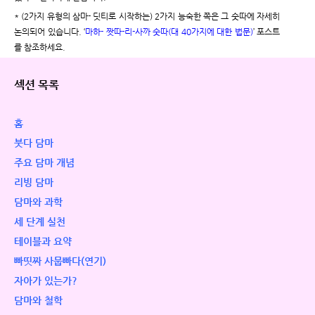
* (2가지 유형의 삼마- 딧티로 시작하는) 2가지 능숙한 쪽은 그 숫따에 자세히
논의되어 있습니다. ‘
마하- 짯따-리-사까 숫따(대 40가지에 대한 법문)
’ 포스트
를 참조하세요.
섹션 목록
홈
붓다 담마
주요 담마 개념
리빙 담마
담마와 과학
세 단계 실천
테이블과 요약
빠띳짜 사뭅빠다(연기)
자아가 있는가?
담마와 철학