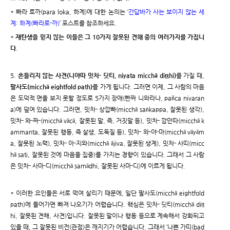
* 빠라 로까(para loka, 하계)에 대한 논의는 ‘
간답바가 사는 보이지 않는 세
계: 하계(빠라로-까)
’ 포스트를 참조하세요.
*
재탄생을 믿지 않는 이들은 그 10가지 잘못된 견해 중의 여러가지를 가집니
다
.
5.
흔들리지 않는 사견(니야따 밋차- 딧티, niyata micchā diṭṭhi)
를 가질 때,
팔사도(micchā eightfold path)
를 가게 됩니다. 그러면 이제, 그 사람의 마음
은 도덕적 면을 보지 못할 정도로 5가지 장애(빤짜 니와라나, pañca nivaran
a)에 덮여 있습니다. 그러면, 밋차- 상깝빠(micchā saṅkappa, 잘못된 생각),
밋차- 와-짜-(micchā vācā, 잘못된 말, 즉, 거짓말 등), 밋차- 깜만따(micchā k
ammanta, 잘못된 행동, 즉 살생, 도둑질 등), 밋차- 와-야-마(micchā vāyām
a, 잘못된 노력), 밋차- 아-지와(micchā ājiva, 잘못된 생계), 밋차- 사띠(micc
hā sati, 잘못된 것에 마음을 집중)를 가지는 경향이 있습니다. 그래서 그 사람
은 밋차- 사마-디(micchā samādhi, 잘못된 사마-디)에 이르게 됩니다.
* 이러한 요인들은 서로 먹여 살리기 때문에, 일단 팔사도(micchā eightfold
path)에 들어가면 빠져 나오기가 어렵습니다. 핵심은 밋차- 딧티(micchā diṭṭ
hi, 잘못된 견해, 사견)입니다. 잘못된 말이나 행동 등으로 계속해서 강화되고
있을 때, 그 잘못된 비전(관점)은 깨지기가 어렵습니다. 그래서 ‘나쁜 가띠(bad