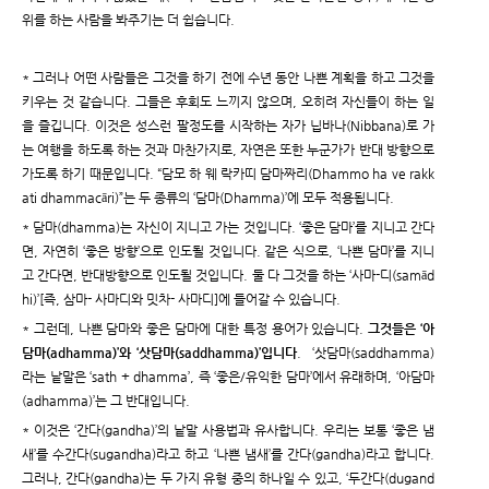
위를 하는 사람을 봐주기는 더 쉽습니다.
* 그러나 어떤 사람들은 그것을 하기 전에 수년 동안 나쁜 계획을 하고 그것을
키우는 것 같습니다. 그들은 후회도 느끼지 않으며, 오히려 자신들이 하는 일
을 즐깁니다. 이것은 성스런 팔정도를 시작하는 자가 닙바나(Nibbana)로 가
는 여행을 하도록 하는 것과 마찬가지로, 자연은 또한 누군가가 반대 방향으로
가도록 하기 때문입니다. “담모 하 웨 락카띠 담마짜리(Dhammo ha ve rakk
ati dhammacāri)”는 두 종류의 ‘담마(Dhamma)’에 모두 적용됩니다.
* 담마(dhamma)는 자신이 지니고 가는 것입니다. ‘좋은 담마’를 지니고 간다
면, 자연히 ‘좋은 방향’으로 인도될 것입니다. 같은 식으로, ‘나쁜 담마’를 지니
고 간다면, 반대방향으로 인도될 것입니다. 둘 다 그것을 하는 ‘사마-디(samād
hi)’[즉, 삼마- 사마디와 밋차- 사마디]에 들어갈 수 있습니다.
* 그런데, 나쁜 담마와 좋은 담마에 대한 특정 용어가 있습니다.
그것들은 ‘아
담마(adhamma)’와 ‘삿담마(saddhamma)’입니다
. ‘삿담마(saddhamma)
라는 낱말은 ‘sath + dhamma’, 즉 ‘좋은/유익한 담마’에서 유래하며, ‘아담마
(adhamma)’는 그 반대입니다.
* 이것은 ‘간다(gandha)’의 낱말 사용법과 유사합니다. 우리는 보통 ‘좋은 냄
새’를 수간다(sugandha)라고 하고 ‘나쁜 냄새’를 간다(gandha)라고 합니다.
그러나, 간다(gandha)는 두 가지 유형 중의 하나일 수 있고, ‘두간다(dugand