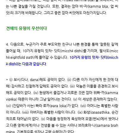
는 나쁜 결실을 가질 것입니다. 또한, 결과는 깜마 비-자(kamma bīja, 업 씨
앗)의 크기에 비례합니다. 그리고 좋은 깜마 씨앗에도 마찬가지입니다.
견해의 유형이 우선이다
4. 다음으로, 누군가가 주로 부도덕한 친구나 나쁜 환경을 통해 ‘잘못된 길’에
들어설 때, 10가지 유형의 밋차- 딧티(micchā diṭṭhi)를 가지며, 팔사도(micc
hā eightfold path)에 들어갈 수 있습니다.
10가지 유형의 밋차- 딧티(micch
ā diṭṭhi)는 다음과 같습니다
.
* (i) 보시(다나, dana)해도 공덕이 없다. (ii) (다른 이가 자신에게 한 것에 대
해) 감사하고 친절하게 답해도 공덕이 없다. (iii) 덕높은 이들을 존경하고 보시
해도 공덕이 없다. (iv) 현생에서 즐겁거나 괴로운 것은 깜마 위빠-까(kamma
vipāka) 때문이 아니라 그냥 일어나는 것이다. (v) 이 세상은 존재하지 않는다.
(vi) (간답바가 사는) 빠라 로까(para loka)가 없다. (vii) 어머니는 특별한 사람
이 아니다. (viii) 아버지는 특별한 사람이 아니다. (ix) 화생(opapathika, 순간
적으로 태어남)이 없다. (x) 마음을 청정하게 육성하여 오염(번뇌)에서 벗어나
고 다른 영역(세계)이나 전생을 볼 수 있는 사마나 브라흐마-나(samana brah
māna, 기본적으로 성자나 고행 수행자)가 없다.