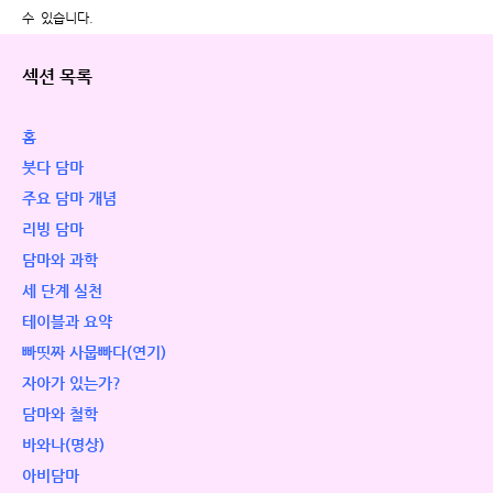
수 있습니다.
섹션 목록
홈
붓다 담마
주요 담마 개념
리빙 담마
담마와 과학
세 단계 실천
테이블과 요약
빠띳짜 사뭅빠다(연기)
자아가 있는가?
담마와 철학
바와나(명상)
아비담마