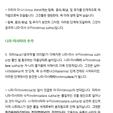
* 아리야 자-나-(Ariya Jhānā)에는 탐욕, 증오/화냄, 및 무지를 단계적으로 제
거함으로써 도달됩니다. 그것들은 영원한데, 즉 미래 생에 걸쳐 남습니다.
* 탐욕, 증오/화냄, 및 무지가 완전히 그치면, 아라한 단계에 도달하며, 그것이
궁극적 니라-미사 수카(nirāmisa sukha)입니다.
니라-미사따라 수카
5. 따라(tara)(‘궁극적’을 의미함)가 더해지면 니라-미사 수카(nirāmisa sukh
a)는 훨씬 덜 동요하는 마음상태로 높아집니다. 니라-미사
따라
수카(nirāmisa
tara
sukha)는 자-나의 즐거움에 비해서도 더욱 안정적입니다. 그것은 닙바-
나(Nibbāna)의 첫 단계, 즉 소-따빤나(Sōtapanna) 단계 전에도 시작되지만,
아라한 단계에서만 완전한 니라-미사
따라
(nirāmisa
tara
)가 됩니다.
* 니라-미사(nirāmisa)는 앞서 언급한 아-미사(āmisa)의 반대입니다. 따라서
니라-미사따라 수카(nirāmisatara sukha)는 물질적인 것을 원인으로 일어나
는 것이 아닙니다. 니-라미사따라 수카(nirāmisatara sukha)는 순전히 정신적
이며 스트레스가 많은 물질 세계로부터 분리됨으로 인해 일어납니다.
그것은
즐거움이라기보다는 경감(벗어남)의 감각입니다
. 요동치는 두통이 사라질 때