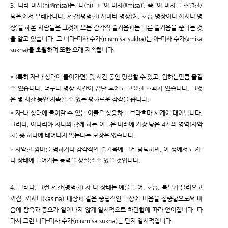
3. 니라-미사(nirāmisa)는 ‘니(ni)’ + ‘아-미사(āmisa)’, 즉 ‘아-미사를 초월한/
넘은’에서 유래합니다. 세간(평범한) 사마타 명상(예, 호흡 명상이나 까시나 명
상)을 해온 사람들은 그것이 모든 감각적 즐거움과는 다른 즐거움을 준다는 것
을 알고 있습니다. 그 니라-미사 수카(nirāmisa sukha)는 아-미사 수카(āmisa
sukha)를 초월하며 또한 오래 지속합니다.
* (특히 자-나 상태에 들어가면) 몇 시간 동안 명상할 수 있고, 원하는만큼 즐길
수 있습니다. 더구나 명상 시간이 끝난 후에도 고요한 효과가 있습니다. 그것
은 몇 시간 동안 지속될 수 있는 평화로운 감각을 줍니다.
* 자-나 상태에 들어갈 수 있는 이들은 상응하는 브라흐마 세계에 태어납니다.
그러나, 아나리야 자나와 함께 하는 이들은 미래에 가장 낮은 4개의 영역(사악
처) 중 하나에 태어나지 않는다는 보장은 없습니다.
* 사악한 깜마를 범하거나 감각적인 즐거움에 크게 탐닉하면, 이 생에서도 자-
나 상태에 들어가는 능력을 상실할 수 있을 것입니다.
4. 그러나, 그런 세간(평범한) 자-나 상태는 예를 들어, 호흡, 복부가 불러오고
꺼짐, 까시나(kasina) 대상과 같은 중립적인 대상에 마음을 집중함으로써 마
음에 탐욕과 증오가 일어나지 않게 일시적으로 차단함에 따라 얻어집니다. 따
라서 그런 니라-미사 수카(nirāmisa sukha)는 단지 일시적입니다.