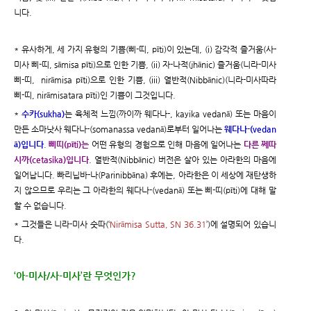
니다.
* 유사하게, 세 가지 유형의 기쁨(삐-띠, pīti)이 있는데, (i) 감각적 즐거움(사-
미사 삐-띠, sāmisa pīti)으로 인한 기쁨, (ii) 자-나적(jhānic) 즐거움(니라-미사
삐-띠, nirāmisa pīti)으로 인한 기쁨, (iii) 열반적(Nibbānic)(니라-미사따라
삐-띠, nirāmisatara pīti)인 기쁨이 그것입니다.
*
수카(sukha)
는 육체적 느낌(까이까 웨다나-, kayika vedanā) 또는 마음이
만든 소마낫사 웨다나-(somanassa vedanā)로부터 일어나는
웨다나-(vedan
ā)입니다
.
삐띠(pīti)는
어떤 유형의 경험으로 인해 마음에 일어나는
다른 쩨따
시까(cetasika)입니다
. 열반적(Nibbānic) 버전은 살아 있는 아라한의 마음에
일어납니다. 빠리닙바-나(Parinibbāna) 후에는, 아라한은 이 세상에 재탄생하
지 않으므로 우리는 그 아라한의 웨다나-(vedanā) 또는 삐-띠(pīti)에 대해 말
할 수 없습니다.
* 그것들은 니라-미사 숫따(‘
Nirāmisa Sutta, SN 36.31
’)에 설명되어 있습니
다.
‘아-미사/사-미사’란 무엇인가?