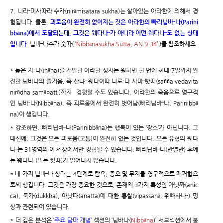
7. 니라-미사따라 수카(nirāmisatara sukha)는 살아있는 아라한에 의해서 경
험됩니다. 물론,
괴로움이 완전히 없어지는 것은 아라한의 빠리닙바-나(Parini
bbāna)에서 도달되는데, 그것은 웨다나-가 아니라 어떤 웨다나-도 없는 상태
입니다
. 닙바-나수카 숫따( ‘
Nibbānasukha Sutta, AN 9.34
’ )를 참조하세요.
* 높은 자-나(jhāna)를 개발한 아라한 성자는 원하면 한 번에 최대 7일까지 완
전한 닙바나의 즐거움, 즉 산냐- 웨다이따 니로-다 사마-빳띠(sañña vedayita
nirōdha samāpatti)까지 경험할 수도 있습니다. 아라한의 죽음으로 영구적
인 닙바-나(Nibbāna), 즉 괴로움에서 완전히 벗어남(빠리닙바-나, Parinibbā
na)이 생깁니다.
* 강조하면, 빠리닙바-나(Parinibbāna)는 행복이 있는 ‘장소’가 아닙니다. 그
대신에, 그것은 모든 괴로움(고통)이 완전히 없는 것입니다. 모든 유형의 웨다
나-는 31영역의 이 세상에서만 경험될 수 있습니다. 빠리닙바-나(반열반) 후에
는 웨다나-(또는 찟따)가 일어나지 않습니다.
* 네 가지 닙바-나 상태는 4단계로 탐욕, 증오 및 무지를 영구적으로 제거함으
로써 생깁니다. 그것은 가장 중요한 것으로, 존재의 3가지 특성인 아닛짜(anic
ca), 둑카(dukkha), 아낫따(anatta)에 대한 통찰(vipassanā, 위빠사나-) 명
상과 관련되어 있습니다.
* 더 깊은 분석은 ‘
주요 담마 개념
’ 섹션의 ‘닙바나(
Nibbāna
)’ 서브섹션에서 볼