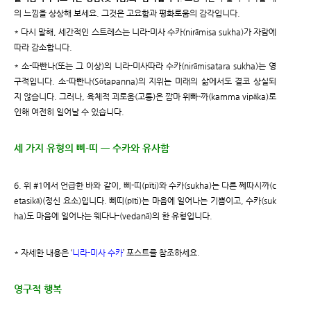
의 느낌을 상상해 보세요. 그것은 고요함과 평화로움의 감각입니다.
* 다시 말해, 세간적인 스트레스는 니라-미사 수카(nirāmisa sukha)가 자람에
따라 감소합니다.
* 소-따빤나(또는 그 이상)의 니라-미사따라 수카(nirāmisatara sukha)는 영
구적입니다. 소-따빤나(Sōtapanna)의 지위는 미래의 삶에서도 결코 상실되
지 않습니다. 그러나, 육체적 괴로움(고통)은 깜마 위빠-까(kamma vipāka)로
인해 여전히 일어날 수 있습니다.
세 가지 유형의 삐-띠 ㅡ 수카와 유사함
6. 위 #1에서 언급한 바와 같이, 삐-띠(pīti)와 수카(sukha)는 다른 쩨따시까(c
etasikā)(정신 요소)입니다. 삐띠(pīti)는 마음에 일어나는 기쁨이고, 수카(suk
ha)도 마음에 일어나는 웨다나-(vedanā)의 한 유형입니다.
* 자세한 내용은 ‘
니라-미사 수카
’ 포스트를 참조하세요.
영구적 행복