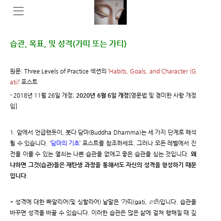
습관, 목표, 및 성격(가띠 또는 가티)
원문: Three Levels of Practice 섹션의 ‘
Habits, Goals, and Character (G
ati)
’ 포스트
- 2018년 11월 26일 개정;
2020년 6월 6일 개정
[영문법 및 경미한 사항 개정
임]
1. 앞에서 언급했듯이, 붓다 담마(Buddha Dhamma)는 세 가지 단계로 해석
될 수 있습니다. ‘
담마의 기초
’ 포스트를 참조하세요. 그러나 모든 레벨에서 진
전을 이룰 수 있는 열쇠는 나쁜 습관을 없애고 좋은 습관을 심는 것입니다.
왜
냐하면 그것(습관)들은 재탄생 과정을 통해서도 자신의 성격을 형성하기 때문
입니다
.
* 성격에 대한 빠알리어(및 싱할라어) 낱말은 ‘가띠(gati, ගති)입니다. 습관을
바꾸면 성격을 바꿀 수 있습니다. 이러한 습관은 많은 삶에 걸쳐 행해질 때 깊