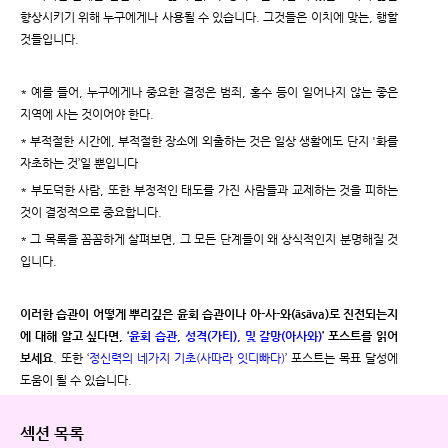
향상시키기 위해 누구에게나 사용될 수 있습니다. 그것들은 이치에 맞는, 행할
것들입니다.
* 예를 들어, 누구에게나 중요한 결정은 범죄, 홍수 등이 일어나지 않는 좋은
지역에 사는 것이어야 한다.
* 부적절한 시간에, 부적절한 장소에 외출하는 것은 일상 생활에도 단지 '화를
자초하는 것’일 뿐입니다
* 부도덕한 사람, 또한 부정적인 태도를 가진 사람들과 교제하는 것을 피하는
것이 결정적으로 중요합니다.
* 그 목록을 꼼꼼하게 살펴보면, 그 모든 단계들이 왜 상식적인지 분명해질 것
입니다.
이러한 습관이 어떻게 뿌리깊은 윤회 습관이나 아-사-와(āsāva)로 진전되는지
에 대해 알고 싶다면, ‘
윤회 습관, 성격(가티), 및 갈망(아사와)
’ 포스트를 읽어
보세요
. 또한 ‘
정신력의 네가지 기초(사따라 잇디빠다)
’ 포스트는 목표 달성에
도움이 될 수 있습니다.
섹션 목록