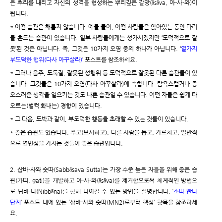
은 뿌리를 내리고 자신의 성격을 형성하는 뿌리깊은 갈망(āsāva, 아-사-와)이
됩니다.
* 어떤 습관은 해롭지 않습니다. 예를 들어, 어떤 사람들은 앉아있는 동안 다리
를 흔드는 습관이 있습니다. 일부 사람들에게는 성가시겠지만 ‘도덕적으로 잘
못’된 것은 아닙니다. 즉, 그것은 10가지 오염 중의 하나가 아닙니다. ‘
열가지
부도덕한 행위(다사 아꾸살라)
’ 포스트를 참조하세요.
* 그러나 음주, 도둑질, 잘못된 성행위 등 도덕적으로 잘못된 다른 습관들이 있
습니다. 그것들은 10가지 오염(다사 아꾸살라)에 속합니다. 탐욕스럽거나 증
오스러운 생각을 일으키는 것도 나쁜 습관일 수 있습니다. 어떤 자들은 쉽게 타
오르는(벌컥 화내는) 경향이 있습니다.
* 그 다음, 도박과 같이, 부도덕한 행동을 초래할 수 있는 것들이 있습니다.
* 좋은 습관도 있습니다. 주고(보시하고), 다른 사람을 돕고, 가르치고, 일반적
으로 연민심을 가지는 것들이 좋은 습관입니다.
2. 삽바-사와 숫따(Sabbāsava Sutta)는 가장 수준 높은 자들을 위해 좋은 습
관(가띠, gati)을 개발하고 아-사-와(āsāva)를 제거함으로써 체계적인 방법으
로 닙바-나(Nibbāna)를 향해 나아갈 수 있는 방법을 설명합니다. ‘
소따-빤나
단계
’ 포스트 내에 있는 ‘삽바-사와 숫따(MN2)로부터 핵심’ 항목을 참조하세
요.