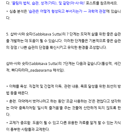
다. ‘
끌림의 법칙, 습관, 성격(가띠), 및 갈망(아-사-와)
’ 포스트를 참조하세요.
* 심층 분석은 ‘
습관은 어떻게 형성되고 부서지는가 ㅡ 과학적 관점
’에 있습니
다.
5. 삽바-사와 숫따(Sabbāsava Sutta)의 7 단계는 도덕적 삶을 위한 좋은 습관
을 개발하는 데 도움이 될 수 있습니다. 이러한 단계들은 기본적으로 좋은 습관
의 장점 / 나쁜 습관의 단점을 확신시키고 유익한 환경을 조성합니다.
삽바-사와 숫따(Sabbāsava Sutta)의 7단계는 다음과 같습니다(통상적, 세간
적, 빠다따라마_padaparama 해석임).
* 이해를 육성. 직접적 및 간접적 이득, 관련 내용, 목표 달성을 위한 최선의 방
법 등을 배운다.
* 훈련. 마약에서 벗어나려고 하는 동안 ‘조금 사용하는 것’은 괜찮다고 생각하
는 마약 중독자처럼 ‘일시적 즐거움’을 주는 것들에 산만하게 되지 않도록 한
다.
* 교제가 중요함. 도움이 될 수 있고 다른 유용한 자료를 알게 할 수 있는 지식
이 풍부한 사람들과 교제한다.