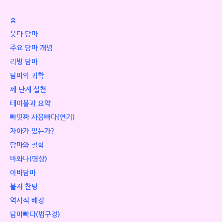
홈
붓다 담마
주요 담마 개념
리빙 담마
담마와 과학
세 단계 실천
테이블과 요약
빠띳짜 사뭅빠다(연기)
자아가 있는가?
담마와 철학
바와나(명상)
아비담마
불자 찬팅
역사적 배경
담마빠다(법구경)