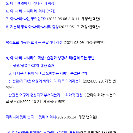
5. 아리야 멧따 바-와나(자애 명상)
6. 아-나-빠-나사띠 바-와나-(소개)
7. 아-나-빠-나는 무엇인가?
(2022.06.06./10.11. 개정-번역완)
8. 기본적 정식 아-나-빠-나사띠 명상
(2022.06.17. 개정-번역완)
명상으로 가능한 효과 ㅡ 쿤달리니 각성
(2021.08.09. 개정-번역완)
9. 아-나-빠-나사티의 핵심 - 습관과 성향(가티)를 바꾸는 방법
a.
성향/성격(가띠)에 대한 소개
b. 더 나은 사람이 되려고 노력하는 사람의 폭넓은 견해
c. 성향(가띠)은 어떻게 바와와 자-띠로 이어지는가
(2024.09.28. 개정-번
역완)
습관은 어떻게 형성되고 부서지는가 ㅡ 과학적 관점
('담마와 과학' 섹션으
로 옮겨감)(2022.10.21. 재작성-번역완)
까라니야 멧따 숫따 ㅡ 멧따 바와나
(2026.05.24. 개정-번역완)
10. 딧타사와를 제거하여 소따-빤나 단계에 도달함
(영문법 및 경미한 사항 개