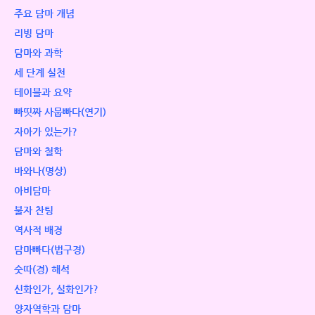
주요 담마 개념
리빙 담마
담마와 과학
세 단계 실천
테이블과 요약
빠띳짜 사뭅빠다(연기)
자아가 있는가?
담마와 철학
바와나(명상)
아비담마
불자 찬팅
역사적 배경
담마빠다(법구경)
숫따(경) 해석
신화인가, 실화인가?
양자역학과 담마