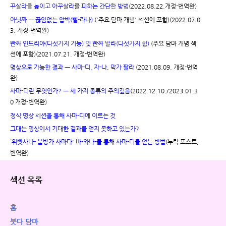
꾸살라를 높이고 아꾸살라를 피하는 간단한 방법
(2022.08.22.개정-번역완)
아닛짜 ㅡ 끊임없는 압박(삘-라나)
('주요 담마 개념' 섹션에 포함)(2022.07.0
3. 개정-번역완)
빤짜 인드리야(다섯가지 기능) 및 빤짜 발라(다섯가지 힘)
(주요 담마 개념 섹
션에 포함)(2021.07.21. 개정-번역완)
명상으로 가능한 결과 ㅡ 사마-디, 자-나, 막가 팔라
(2021.08.09. 개정-번역
완)
사마-디란 무엇인가? ㅡ 세 가지 종류의 주의깊음
(2022.12.10./2023.01.3
0 개정-번역완)
정식 명상 세션을 통해 사마-디에 이르는 것
그대는 명상에서 기대한 결과를 얻지 못하고 있는가?
'
위빳사나- 붑방가 사마타' 바-와나-를 통해 사마-디를 얻는 방법
(누락 포스트,
번역완)
섹션 목록
홈
붓다 담마