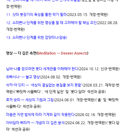
정-번역완)
11. 삿따 봇장가의 육성을 통한 막가 팔라
(2023.05.15. 개정-번역완)
12. 소따빤나 단계를 위한 명상을 할 때 고려해야 할 핵심 요인
(2022.08.28.
개정-번역완)
13. 소따빤나 단계를 위한 깜맛따나(암송)
명상 ㅡ 더 깊은 측면(
Meditation ㅡ Deeper Aspects
)
닙바-나를 얻으려면 붓다 세계관을 이해해야 한다
(2024.10.12. 신규-번역완)
위빠사나- ㅡ 불교 명상
(2024.08.02. 개정-번역완)
삭까-야 딧티 ㅡ '세상의 결실없는 본질을 보지 못함'
(2026.03.21. 재작성-번
역완)('빠띳짜 사뭅빠다', '세 단계 실천' 및 '붓다 담마' 섹션과 공유)
로까 숫따 ㅡ 세상의 기원과 그침
(2024.06.01. 개정-번역완)('홈' 및 '빠띳짜
사뭅빠-다' 섹션과 공유)
마음은 자연 법칙에 따라 기계와 같이 작용한다
(2026.02.16. 개정-번역완)
아비담마 삐따까 ㅡ 개념의 더 깊은 분석
(2024.06.22. 개정-번역완)('붓다 담
마' 섹션과 공유)