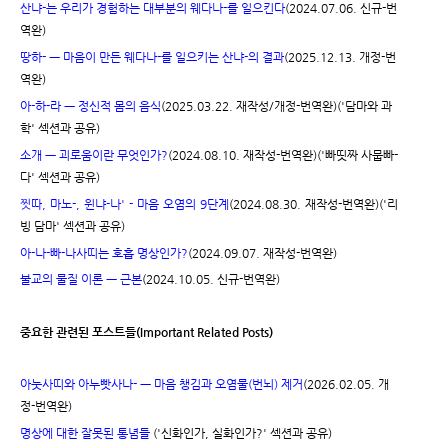
산냐-는 우리가 경험하는 대부분의 웨다나-를 일으킨다
(2024.07.06. 신규-번
역완)
땅하- ㅡ 마음이 만든 웨다나-를 일으키는 산냐-의 결과
(2025.12.13. 개정-번
역완)
아-하-라 ㅡ 정신적 몸의 음식
(2025.03.22. 재작성/개정-번역완)('담마와 과
학' 섹션과 공유)
소개 ㅡ 괴로움이란 무엇인가?
(2024.08.10. 재작성-번역완)(
'빠띳짜 사뭅빠-
다' 섹션과 공유)
찟따, 마노-, 윈냐-나' - 마음 오염의 9단계
(2024.08.30. 재작성-번역완)('리
빙 담마' 섹션과 공유)
아-나-빠-나사띠는 호흡 명상인가?
(2024.09.07. 재작성-번역완)
불교의 물질 이론 ㅡ 근본
(2024.10.05. 신규-번역완)
중요한 관련된 포스트들(Important Related Posts)
아눗사띠와 아누빳사나- ㅡ 마음 챙김과 오염물(번뇌) 제거
(2026.02.05. 개
정-번역완)
명상에 대한 잘못된 통념들
('신화인가, 실화인가?' 섹션과 공유)