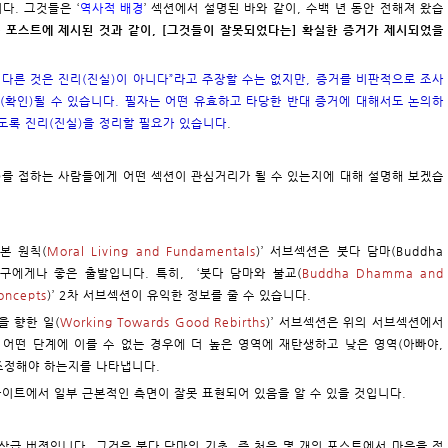
다. 그것들은 ‘
역사적 배경
’ 섹션에서 설명된 바와 같이, 수백 년 동안 전해져 왔습
은 포스트에 제시된 것과 같이, [그것들이 잘못되었다는] 확실한 증거가 제시되었을
 다른 것은 진리(진실)이 아니다”라고 주장할 수는 없지만, 증거를 비판적으로 조사
(확인)될 수 있습니다. 필자는 어떤 유효하고 타당한 반대 증거에 대해서도 논의하
도록 진리(진실)을 정리할 필요가 있습니다
.
ma)를 접하는 사람들에게 어떤 섹션이 관심거리가 될 수 있는지에 대해 설명해 보겠습
본 원칙(
Moral Living and Fundamentals
)’ 서브섹션은 붓다 담마(Buddha
누구에게나 좋은 출발입니다. 특히, ‘붓다 담마와 불교(
Buddha Dhamma and
ncepts
)’ 2차 서브섹션이 유익한 정보를 줄 수 있습니다.
을 향한 일(
Working Towards Good Rebirths
)’ 서브섹션은 위의 서브섹션에서
 어떤 단계에 이를 수 없는 경우에 더 높은 영역에 재탄생하고 낮은 영역(아빠야,
 조정해야 하는지를 나타냅니다.
 사이트에서 일부 근본적인 측면이 잘못 표현되어 있음을 알 수 있을 것입니다.
상급 버젼입니다. 그것은 붓다 담마의 기초, 즉 처음 몇 개의 포스트에서 마음을 정