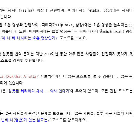
의된 까시나(kasina) 명상과 관련하여, 띠삐따까(Tipitaka, 삼장)에는 까시나
없습니다.
의된 호흡 명상과 관련하여, 띠삐따까(Tipitaka, 삼장)에는 호흡 명상을 논의하는 숫
역되었습니다. 또한, 띠삐따까에는 호흡 명상은 아-나-빠-나사띠(Ānāpānasati) 명상
‘
아-나-빠-나사띠는 호흡 명상인가?
’ 포스트를 보세요.
 중대한 잘못된 번역 문제는 지난 200여년 동안 아주 많은 사람들이 진전되지 못하게 했
 포스트를 강력히 추천합니다.
ca, Dukkha, Anatta
)’ 서브섹션에서 더 많은 포스트를 볼 수 있습니다. 많은 관
의되어 있습니다.
)은 ‘
잘못된 테라와다 해석 ㅡ 역사 연대기
’에 주어져 있으며, 모든 관련 포스트는
 접하는 많은 사람들과 관련된 문제를 보겠습니다. 많은 사람들, 특히 서구 사회의 사람
 닙바-나(열반)가 없는 불교는?
’ 포스트를 참조하세요.