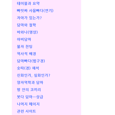
테이블과 요약
빠띳짜 사뭅빠다(연기)
자아가 있는가?
담마와 철학
바와나(명상)
아비담마
불자 찬팅
역사적 배경
담마빠다(법구경)
숫따(경) 해석
신화인가, 실화인가?
양자역학과 담마
방 안의 코끼리
붓다 담마ㅡ상급
나머지 페이지
관련 사이트