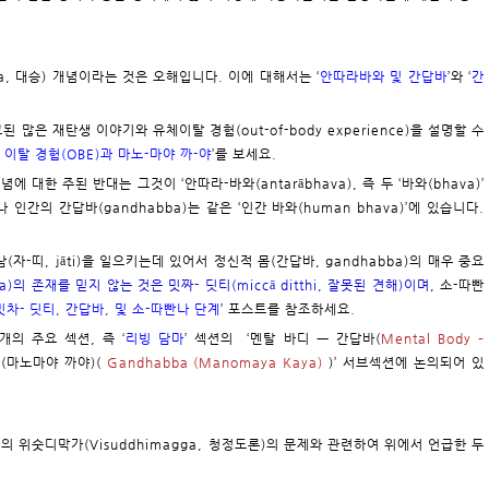
na, 대승) 개념이라는 것은 오해입니다. 이에 대해서는 ‘
안따라바와 및 간답바
’와 ‘
간
된 많은 재탄생 이야기와 유체이탈 경험(out-of-body experience)을 설명할 수
 이탈 경험(OBE)과 마노-마야 까-야
’를 보세요.
에 대한 주된 반대는 그것이 ‘안따라-바와(antarābhava), 즉 두 ‘바와(bhava)’
인간의 간답바(gandhabba)는 같은 ‘인간 바와(human bhava)’에 있습니다.
(자-띠, jāti)을 일으키는데 있어서 정신적 몸(간답바, gandhabba)의 매우 중요
)의 존재를 믿지 않는 것은 밋짜- 딧티(miccā ditthi, 잘못된 견해)이며
, 소-따빤
밋차- 딧티, 간답바, 및 소-따빤나 단계
’ 포스트를 참조하세요.
개의 주요 섹션, 즉 ‘
리빙 담마
’ 섹션의 ‘멘탈 바디 ㅡ 간답바(
Mental Body –
바(마노마야 까야)(
Gandhabba (Manomaya Kaya)
)’ 서브섹션에 논의되어 있
a)의 위숫디막가(Visuddhimagga, 청정도론)의 문제와 관련하여 위에서 언급한 두