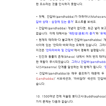
한 요소라는 것을 인식하지 못합니다.
* 첫째, 간답바(gandhabba)가 마하야나(Mahaya
답바 상태 – 삼장에 있는 증거
’ 포스트를 보세요.
* 간답바(gandhabba) 개념이 없다면, 최근 널리 보고
없습니다. 이에 대해서는 ‘
재탄생(윤회)의 증거
’와 ‘
유체
* 현재의 테라와-다 불교에서 간답바(gandhabba) 개념
사이에 있는 ‘안따라-바와’라는 오해에 있습니다. 그러나 
이것은 ‘
안따라바와 및 간답바
’에서 명확히 설명됩니다.
* 인간과 동물의 존재(bhava) 내에서 여러 번의 태어남
한 역할이 무시되었습니다.
그러나 간답바(gandhabba
나(Sōtapanna) 단계를 달성하는 데 방해가 됩니다. ‘
* 간답바(gandhabba)는 매우 중요하기 때문에 두 
Gandhabba
)’ 서브섹션과, ‘
아비담마
’ 섹션의 ‘간답
습니다.
10. 1500여년 전에 저술된 붓다고사(Buddhaghos
가지 문제는 다음과 같습니다.