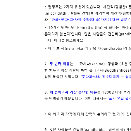
* 팔정도는 2가지 유형이 있습니다. 세간적(평범한) 
(miccā ditthi, 잘못된 견해)를 제거하여 세간적(평
와, ‘
마하- 짯따-리-사까 숫따(대 40가지에 대한 법문)
* 10가지 밋짜- 딧티(miccā ditthi) 중 하나는 ‘빠라 
존재하지 않는다’입니다. 많은 사람들이 간답바(gandh
니다. 아래를 참조하세요.
* 빠라 로-까(para lōka)와 간답바(gandhab
7.
두 번째 이유
는 ㅡ 까시나(kasina) 명상과 (호흡
한 힌두교 명상 기술이 특히 붓다고사(Buddhaghosa)의
침에 통합된 것입니다. ‘
붓다고-사의 위숫디막가 ㅡ 집
8.
세 번째이자 가장 중요한 이유
는 1800년대에 초기
못 번역했기 때문입니다. 이에 대해서는 ‘
초기 유럽 학
* 이 세 가지 각각에 대해 간략히 논의하고 몇 개의 
9. 많은 사람들은 간답바(gandhabba, 정신적 몸