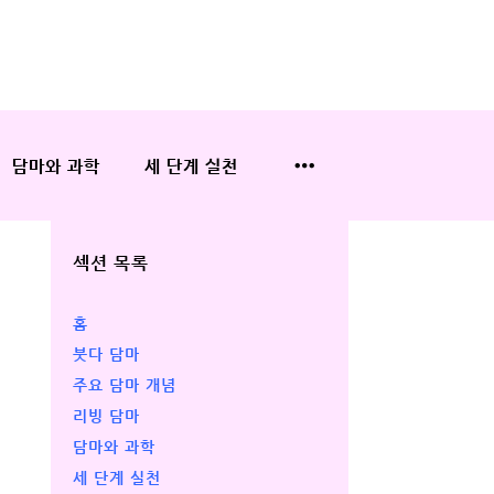
담마와 과학
세 단계 실천
섹션 목록
홈
붓다 담마
주요 담마 개념
리빙 담마
담마와 과학
세 단계 실천