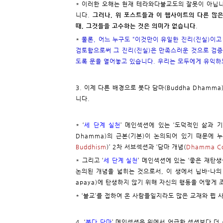
* 이러한 오해는 현재 테라와다불교도의 잘못이 아닙니
니다.
그러나, 위 포스트들과 이 웹사이트의 다른 많
때, 그것들을 고수하는 것은 의미가 없습니다
.
*
물론, 어느 누구도 “이것만이 유일한 진리(진실)이고
검토함으로써 그 진리(진실)은 만족스러운 것으로 검증
도록 문을 열어놓고 있습니다. 우리는 모두에게 유익하
3. 이제 다른 배경으로 붓다 담마(Buddha Dham
니다.
* ‘
세 단계 실천
’ 메인섹션에 있는 ‘도덕적인 삶과 기
Dhamma)의 근본(기본)이 논의되어 있기 때문에 
Buddhism
)’ 2차 서브섹션과 ‘담마 개념(
Dhamma Co
* 그리고 ‘
세 단계 실천
’ 메인섹션에 있는 ‘좋은 재탄생
논의된 개념을 넓히는 것으로서, 이 생에서 닙바-나의
apaya)에 탄생하지 않기 위해 자신의 행동을 어떻게
* ‘불교’를 접하여 온 사람들일지라도 많은 교재와 웹
4. ‘
붓다 담마
’ 메인섹션은 위에서 언급한 섹션보다 더 