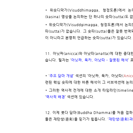
* 위숫디막가(Visuddhimagga, 청정도론)에서 논
(kasina) 명상을 논의하는 단 하나의 숫따(sutta)도 
* 위숫디막가(Visuddgimagga, 청정도론)에서 논
따(sutta)가 없습니다. 그 숫따(sutta)들은 잘못 번
이 아니라고 분명히 언급하는 숫따(sutta)가 있습니다. 
11. 아닛짜(anicca)와 아낫따(anatta)에 대한
습니다. 필자는 ‘
아닛짜, 둑카, 아낫따 – 잘못된 해석
’
* ‘
주요 담마 개념
’ 섹션의 ‘아닛짜, 둑카, 아낫따(
Anic
련된 핵심 숫따에 대한 바른 해석이 그 서브섹션에 논
* 그러한 역사적 전개에 대한 소개 타임라인(timeline
‘
역사적 배경
’ 섹션에 있습니다.
12. 이제 붓다 담마(Buddha Dhamma)를 처음
들은 재탄생(윤회)을 믿기가 힘듭니다. ‘
재탄생(윤회)과