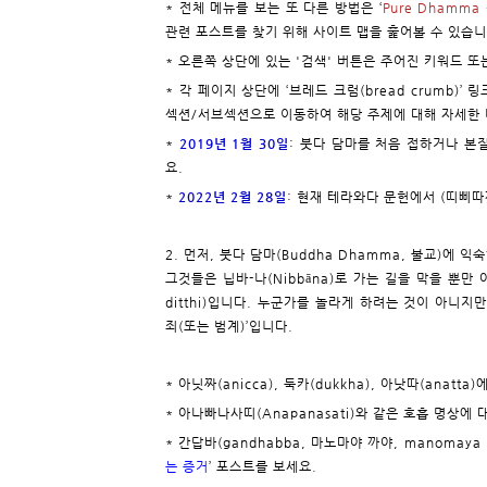
* 전체 메뉴를 보는 또 다른 방법은 ‘
Pure Dhamma 
관련 포스트를 찾기 위해 사이트 맵을 훑어볼 수 있습니
* 오른쪽 상단에 있는 '검색' 버튼은 주어진 키워드 
* 각 페이지 상단에 ‘브레드 크럼(bread crumb
섹션/서브섹션으로 이동하여 해당 주제에 대해 자세한 
*
2019년 1월 30일
: 붓다 담마를 처음 접하거나 본
요.
*
2022년 2월 28일
: 현재 테라와다 문헌에서 (띠삐따
2. 먼저, 붓다 담마(Buddha Dhamma, 불교)에
그것들은 닙바-나(Nibbāna)로 가는 길을 막을 뿐만 
ditthi)입니다. 누군가를 놀라게 하려는 것이 아니지만
죄(또는 범계)’입니다.
* 아닛짜(anicca), 둑카(dukkha), 아낫따(anatta
* 아나빠나사띠(Anapanasati)와 같은 호흡 명상에 
* 간답바(gandhabba, 마노마야 까야, manomay
는 증거
’ 포스트를 보세요.