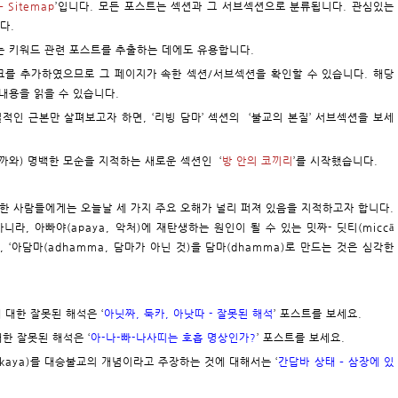
– Sitemap
’입니다. 모든 포스트는 섹션과 그 서브섹션으로 분류됩니다. 관심있는
다.
또는 키워드 관련 포스트를 추출하는 데에도 유용합니다.
)’ 링크를 추가하였으므로 그 페이지가 속한 섹션/서브섹션을 확인할 수 있습니다. 해당
내용을 읽을 수 있습니다.
질적인 근본만 살펴보고자 하면, ‘
리빙 담마
’ 섹션의 ‘불교의 본질’ 서브섹션을 보세
까와) 명백한 모순을 지적하는 새로운 섹션인 ‘
방 안의 코끼리
’를 시작했습니다.
 익숙한 사람들에게는 오늘날 세 가지 주요 오해가 널리 퍼져 있음을 지적하고자 합니다.
아니라, 아빠야(apaya, 악처)에 재탄생하는 원인이 될 수 있는 밋짜- 딧티(miccā
, ‘아담마(adhamma, 담마가 아닌 것)을 담마(dhamma)로 만드는 것은 심각한
)에 대한 잘못된 해석은 ‘
아닛짜, 둑카, 아낫따 - 잘못된 해석
’ 포스트를 보세요.
대한 잘못된 해석은 ‘
아-나-빠-나사띠는 호흡 명상인가?
’ 포스트를 보세요.
a kaya)를 대승불교의 개념이라고 주장하는 것에 대해서는 ‘
간답바 상태 – 삼장에 있