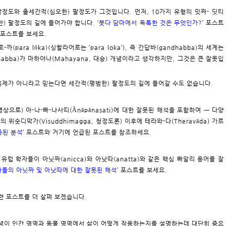
팔정도와 출세간적(심오한) 팔정도가 그것입니다. 먼저, 10가지 유형의 밋짜- 딧티
범한) 팔정도의 길에 들어가야 합니다. ‘
붓다 담마에서 독특한 것은 무엇인가?
’ 포스트
’ 포스트를 보세요.
로-까(para lōka)(싱할라어로는 ‘para loka’), 즉 간답바(gandhabba)의 세계는
abba)가 마하야나(Mahayana, 대승) 개념이라고 생각하지만, 그것은 큰 잘못입
ba)가 실제가 아니라고 믿는다면 세간적(평범한) 팔정도의 길에 들어갈 수도 없습니다.
 명상으로) 아-나-빠-나사띠(Ānāpānasati)에 대한 잘못된 해석을 포함하여 ㅡ 다양
 위숫디막가(Visuddhimagga, 청정도론) 이후에 테라와-다(Theravāda) 가르
중된 분석
’ 포스트와 거기에 언급된 포스트를 참조하세요.
 유럽 학자들이 아닛짜(anicca)와 아낫따(anatta)와 같은 핵심 빠알리 용어를 잘
자들의 아닛짜 및 아낫따에 대한 잘못된 해석
’ 포스트를 보세요.
관련 포스트를 더 살펴 보겠습니다.
) 개념이 인간 영역과 동물 영역에서 삶이 어떻게 작용하는지를 설명하는데 대단히 중요