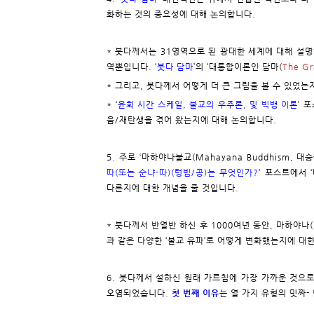
화하는 것의 중요성에 대해 논의합니다.
* 붓다께서는 31영역으로 된 광대한 세계에 대해 설명
역뿐입니다. ‘
붓다 담마
’의 ‘대통합이론인 담마(
The Gr
* 그리고, 붓다께서 어떻게 더 큰 그림을 볼 수 있었는지
* ‘
윤회 시간 스케일, 불교의 우주론, 및 빅뱅 이론
’ 
음/재탄생을 겪어 왔는지에 대해 논의합니다.
5. 주로 ‘마하야나불교(Mahayana Buddhism, 
따(또는 순냐-따)(텅빔/공)는 무엇인가?
’ 포스트에서 ‘
다른지에 대한 개념을 줄 것입니다.
* 붓다께서 반열반 하신 후 1000여년 동안, 마하야나(Maha
과 같은 다양한 ‘불교 유파’로 어떻게 변화했는지에 대한
6. 붓다께서 설하신 원래 가르침에 가장 가까운 것으
오염되었습니다.
첫 번째 이유
는 열 가지 유형의 밋짜- 