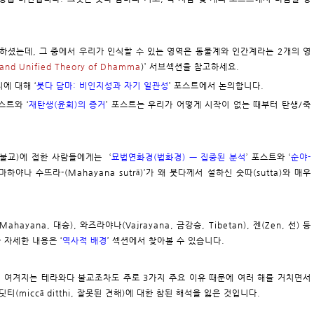
하셨는데, 그 중에서 우리가 인식할 수 있는 영역은 동물계와 인간계라는 2개의 영
and Unified Theory of Dhamma
)’ 서브섹션을 참고하세요.
에 대해 ‘
붓다 담마: 비인지성과 자기 일관성
’ 포스트에서 논의합니다.
포스트와 ‘
재탄생(윤회)의 증거
’ 포스트는 우리가 어떻게 시작이 없는 때부터 탄생/죽
대승불교)에 접한 사람들에게는 ‘
묘법연화경(법화경) ㅡ 집중된 분석
’ 포스트와 ‘
순야-
마하야나 수뜨라-(Mahayana sutrā)’가 왜 붓다께서 설하신 숫따(sutta)와 매우
yana, 대승), 와즈라야나(Vajrayana, 금강승, Tibetan), 젠(Zen, 선) 등
 자세한 내용은 ‘
역사적 배경
’ 섹션에서 찾아볼 수 있습니다.
로 여겨지는 테라와다 불교조차도 주로 3가지 주요 이유 때문에 여러 해를 거치면서
딧티(miccā ditthi, 잘못된 견해)에 대한 참된 해석을 잃은 것입니다.