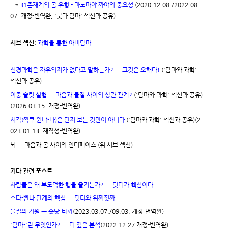
*
31존재계의 몸 유형 - 마노마야 까야의 중요성
(2020.12.08./2022.08.
07. 개정-번역완, '붓다 담마' 섹션과 공유)
서브 섹션:
과학을 통한 아비담마
신경과학은 자유의지가 없다고 말하는가? ㅡ 그것은 오해다!
('담마와 과학'
섹션과 공유)
이중 슬릿 실험 ㅡ 마음과 물질 사이의 상관 관계?
('담마와 과학' 섹션과 공유)
(2026.03.15. 개정-번역완)
시각(짝쿠 윈냐-나)은 단지 보는 것만이 아니다
('담마와 과학' 섹션과 공유)(2
023.01.13. 재작성-번역완)
뇌 ㅡ 마음과 몸 사이의 인터페이스 (위 서브 섹션)
기타 관련 포스트
사람들은 왜 부도덕한 행을 즐기는가? ㅡ 딧티가 핵심이다
소따-빤나 단계의 핵심 ㅡ 딧티와 위찌낏짜
물질의 기원 ㅡ 숫닷-타까
(2023.03.07./09.03. 개정-번역완)
'담마-'란 무엇인가? ㅡ 더 깊은 분석
(2022.12.27 개정-번역완)