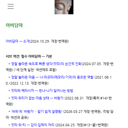
아비담마
아비담마 ㅡ 소개
(2024.10.29. 개정-번역완)
서브 섹션: 필수 아비담마 ㅡ 기본
*
정말 놀라운 속도로 빠른 생각(찟따)의 순간적 진화
(2024.07.05. 개정-번
역완) ('세 단계 실천' 섹션에도 포함)
*
정말 놀라운 마음 ㅡ 나-마곳따(메모리/기억)의 중요한 역할
(2021.06.1
0./2022.12.13. 개정-번역완)
*
찟따와 쩨따시까 ㅡ 윈냐-나가 일어나는 방법
*
찟따 위티가 없는 마음 상태 ㅡ 바왕가
(2022.08.31. 개정(특히 #14)-번
역완)
'바와'와 '바왕가' - 알기 쉽게 설명됨!
개정-번역완, '리빙 담
*
(2026.03.27
마' 섹션과 공유)
*
찟따 위-티 ㅡ 감각 입력의 처리
(2024.04.25. 개정(#13~끝)-번역완)