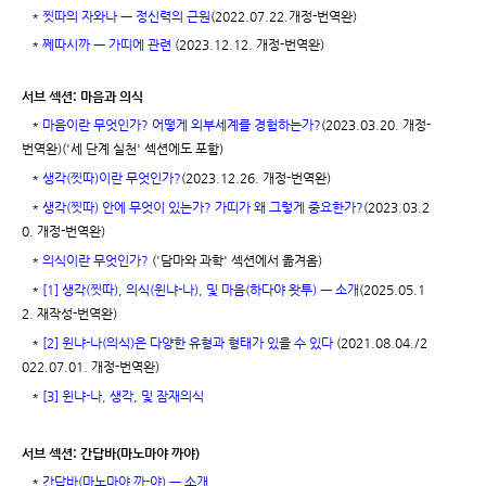
*
찟따의 자와나 ㅡ 정신력의 근원
(2022.07.22.개정-번역완)
*
쩨따시까 ㅡ 가띠에 관련
(2023.12.12. 개정-번역완)
서브 섹션: 마음과 의식
*
마음이란 무엇인가? 어떻게 외부세계를 경험하는가?
(2023.03.20. 개정-
번역완)('세 단계 실천' 섹션에도 포함)
*
생각(찟따)이란 무엇인가?
(2023.12.26. 개정-번역완)
*
생각(찟따) 안에 무엇이 있는가? 가띠가 왜 그렇게 중요한가?
(2023.03.2
0. 개정-번역완)
*
의식이란 무엇인가?
('담마와 과학' 섹션에서 옮겨옴)
*
[1] 생각(찟따), 의식(윈냐-나), 및 마음(하다야 왓투) ㅡ 소개
(2025.05.1
2. 재작성-번역완)
*
[2] 윈냐-나(의식)은 다양한 유형과 형태가 있을 수 있다
(2021.08.04./2
022.07.01. 개정-번역완)
*
[3] 윈냐-나, 생각, 및 잠재의식
서브 섹션: 간답바(마노마야 까야)
*
간답바(마노마야 까-야) ㅡ 소개