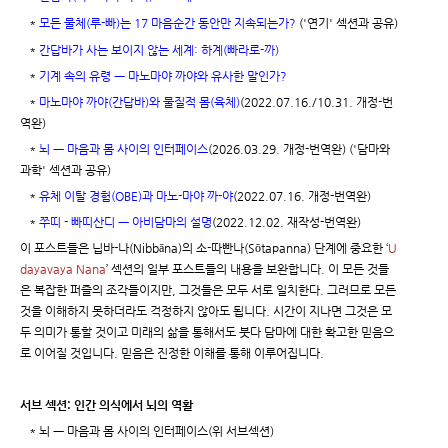
*
모든 물체(루-빠)는 17 마음순간 동안만 지속되는가?
('연기' 섹션과 공유)
*
간답바가 사는 보이지 않는 세계: 하계(빠라로-까)
*
기계 속의 유령 ㅡ 마노마야 까야와 유사한 말인가?
*
마노마야 까야(간답바)와 물질적 몸(육체)
(2022.07.16./10.31. 개정-번
역완)
*
뇌 ㅡ 마음과 몸 사이의 인터페이스
(2026.03.29. 개정-번역완) ('담마와
과학' 섹션과 공유)
*
유체 이탈 경험(OBE)과 마노-마야 까-야
(2022.07.16. 개정-번역완)
*
쭈띠 - 빠띠산디 ㅡ 아비담마의 설명
(2022.12.02. 재작성-번역완)
이 포스트들은 닙바-나(Nibbāna)의 소-따빤나(Sōtapanna) 단계에 중요한 ‘
U
dayavaya Nana
’ 섹션의 일부 포스트들의 내용을 보완합니다. 이 모든 것들
은 복잡한 퍼즐의 조각들이지만, 그것들은 모두 서로 일치한다. 그러므로 모든
것을 이해하지 못하더라도 걱정하지 않아도 됩니다. 시간이 지나면 그것은 모
두 의미가 통할 것이고 미래의 삶을 통해서도 붓다 담마에 대한 확고한 믿음으
로 이어질 것입니다. 믿음은 진정한 이해를 통해 이루어집니다.
서브 섹션: 인간 의식에서 뇌의 역활
* 뇌 ㅡ 마음과 몸 사이의 인터페이스(위 서브섹션)