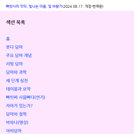
빠밧사라 찟따, 빛나는 마음, 및 바왕가
(2024.08.17. 개정-번역완)
섹션 목록
홈
붓다 담마
주요 담마 개념
리빙 담마
담마와 과학
세 단계 실천
테이블과 요약
빠띳짜 사뭅빠다(연기)
자아가 있는가?
담마와 철학
바와나(명상)
아비담마