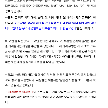
* 모든 그 오염의 근본적 원인은 세상에 매력적인 것들이 있다는 ‘타고난 감각’
때문입니다. 예를 들어, 아름다운 여성/잘생긴 남성, 음악, 음식, 향기, 및 신체
접촉 등입니다.
* 물론, 그 범주(시각 대상, 소리, 맛, 냄새, 및 감촉) 내에는 많은 종류들이 있
습니다.
이 ‘즐거운 감각에 대한 타고난 감각’은 산냐-(saññā)에 내재되어 있습
니다
. ‘
산냐-는 우리가 경험하는 대부분의 웨다나-를 일으킨다
’을 참조하세요.
8. 어떤 음식은 맛있고, 어떤 향기는 매력적이고, 특정한 접촉이 즐거운 감각
을 가져온다는 사실을 부인할 수 없습니다. 그 세 가지 유형은 까-마 로까(kām
a loka)에서만 가능한 밀접한 접촉입니다. 그러나, 가장 매력적인 것은 이성과
의 신체 접촉입니다. 맛있는 음식에 대한 욕구는 아마도 두 번째일 것인데, 우
리는 또한 육체를 유지하기 위한 음식이 필요합니다.
* 타고난 성적 매력(끌림)을 더 즐기기 위해, 인간은 또한 두 가지 육체 감각(시
각과 청각)을 사용합니다. 사람들은 ‘아름다운/잘생긴 사람’을 보고 그들의 목
소리를 듣기를 좋아합니다.
* ‘
Aṅguttara Nikāya 1
’에 있는 처음 10개의 숫따는 그것을 설명합니다. 화면
아래쪽에 있는 ‘next’ 화살표를 클릭하여 이어지는 숫따들을 읽어볼 수 있습니
다.