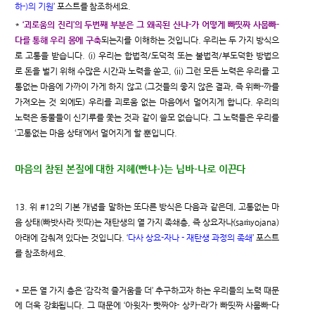
하-)의 기원
’ 포스트를 참조하세요.
*
‘괴로움의 진리’의 두번째 부분은 그 왜곡된 산냐-가 어떻게 빠띳짜 사뭅빠-
다를 통해 우리 몸에 구축
되는지를 이해하는 것입니다. 우리는 두 가지 방식으
로 고통을 받습니다. (i) 우리는 합법적/도덕적 또는 불법적/부도덕한 방법으
로 돈을 벌기 위해 수많은 시간과 노력을 쏟고, (ii) 그런 모든 노력은 우리를 고
통없는 마음에 가까이 가게 하지 않고 (그것들의 좋지 않은 결과, 즉 위빠-까를
가져오는 것 외에도) 우리를 괴로움 없는 마음에서 멀어지게 합니다. 우리의
노력은 동물들이 신기루를 쫓는 것과 같이 쓸모 없습니다. 그 노력들은 우리를
‘고통없는 마음 상태’에서 멀어지게 할 뿐입니다.
마음의 참된 본질에 대한 지혜(빤냐-)는 닙바-나로 이끈다
13. 위 #12의 기본 개념을 말하는 또다른 방식은 다음과 같은데, 고통없는 마
음 상태(빠밧사라 찟따)는 재탄생의 열 가지 족쇄층, 즉 상요자나(saṁyojana)
아래에 감춰져 있다는 것입니다. ‘
다사 상요-자나 - 재탄생 과정의 족쇄
’ 포스트
를 참조하세요.
* 모든 열 가지 층은 ‘감각적 즐거움을 더’ 추구하고자 하는 우리들의 노력 때문
에 더욱 강화됩니다. 그 때문에 ‘아윗자- 빳짜야- 상카-라’가 빠띳짜 사뭅빠-다