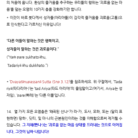
의 처음에 옵니다. 환상의 즐거움을 추구하는 우리들의 행위는 ‘괴로움 없는 마
음’을 덮는 오염의 10가지 층을 강화하기만 합니다.
* 이것이 바로 붓다께서 성자들(아리야들)이 감각적 즐거움을 괴로움(고통)으
로 인식한다고 가르치신 이유입니다!
“
다른 이들이 말하는 것은 행복이고,
성자들이 말하는 것은 괴로움이다
.”
(“Yaṁ pare sukhato āhu,
Tadariyā āhu dukkhato.”)
* ‘
Dvayatānupassanā Sutta (Snp 3.12)
’을 참조하세요. 위 구절에서, ‘Tada
riyā(따다리야-)’는 ‘tad Ariya(따드 아리야)’의 줄임말이고(여기서, Ariya는 성
자임), ‘pare(빠레)’는 ‘다른 이들’입니다.
14. 열 가지 모든 오염층은 ‘왜곡된 산냐-’가 라-가, 도사, 모하, 또는 (달리 표
현하면) 땅하-, 딧티, 및 마-나의 근본원인이라는 것을 이해함으로써 제거될 수
있습니다.
그 지혜(빤냐-)는 ‘괴로움 없는 마음 상태’를 드러내는 것으로 이어집
니다. 그것이 닙바-나입니다!