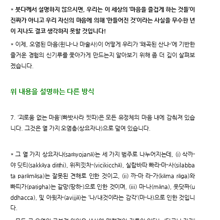
*
붓다께서 설명하지 않으시면, 우리는 이 세상의 ‘마음을 즐겁게 하는 것들’이
진짜가 아니고 우리 자신의 마음에 의해 ‘만들어진 것’이라는 사실을 무수한 년
이 지나도 결코 생각하지 못할 것입니다!
* 이제, 오염된 마음(윈냐-나 마술사)이 어떻게 우리가 ‘왜곡된 산냐-’에 기반한
즐거운 경험의 신기루를 쫓아가게 만드는지 알아보기 위해 좀 더 깊이 살펴보
겠습니다.
위 내용을 설명하는 다른 방식
7. ‘괴로움 없는 마음’(빠밧사라 찟따)은 모든 유정체의 마음 내에 감춰져 있습
니다. 그것은 열 가지 오염층(상요자나)으로 덮여 있습니다.
* 그 열 가지 상요자나(saṁyojanā)는 세 가지 범주로 나누어지는데, (i) 삭까-
야 딧티(sakkāya diṭṭhi), 위찌낏차-(vicikicchā), 실랍바따 빠라-마-사(silabba
ta parāmāsa)는 잘못된 견해로 인한 것이고, (ii) 까-마 라-가(kāma rāga)와
빠띠가(paṭigha)는 갈망(땅하-)으로 인한 것이며, (iii) 마-나(māna), 웃닷짜(u
ddhacca), 및 아윗자-(avijjā)는 ‘나/내것이라는 감각’(마-나)으로 인한 것입니
다.