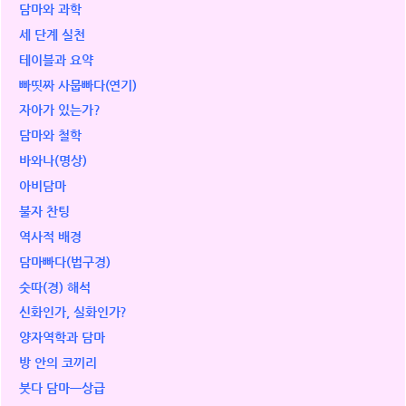
담마와 과학
세 단계 실천
테이블과 요약
빠띳짜 사뭅빠다(연기)
자아가 있는가?
담마와 철학
바와나(명상)
아비담마
불자 찬팅
역사적 배경
담마빠다(법구경)
숫따(경) 해석
신화인가, 실화인가?
양자역학과 담마
방 안의 코끼리
붓다 담마ㅡ상급