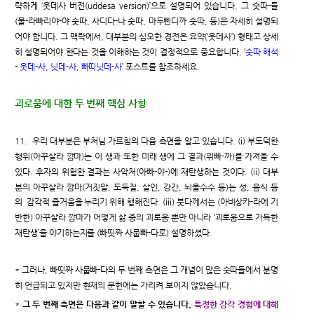
략하게 ‘웃데사 버전(uddesa version)’으로 설명되어 있습니다. 그 숫따-들
(물-라빠리야-야 숫따, 사디다-나 숫따, 마두삔디까 숫따, 등)은 자세히 설명되
어야 합니다. 그 맥락에서, 대부분의 심오한 경전은 요약(‘웃데사’) 형태고 상세
히 설명되어야 한다는 것을 이해하는 것이 결정적으로 중요합니다. ‘
숫따 해석
- 웃데-사, 닛데-사, 빠띠닛데-사
’ 포스트를 참조하세요.
괴로움에 대한 두 번째 핵심 사항
11. 우리 대부분은 부처님 가르침의 다음 측면을 알고 있습니다. (i) 부도덕한
행위(아꾸살라 깜마)는 이 생과 또한 미래 생에 그 결과(위빠-까)를 가져올 수
있다. 후자의 위험한 결과는 사악처(아빠-야-)에 재탄생하는 것이다. (ii) 대부
분의 아꾸살라 깜마(거짓말, 도둑질, 살인, 강간, 뇌물수수 등)는 성, 음식 등
의 감각적 즐거움을 누리기 위해 행해진다. (iii) 붓다께서는 (아비상카-라에 기
반한) 아꾸살라 깜마가 어떻게 삶 중의 괴로움 뿐만 아니라 ‘괴로움으로 가득한
재탄생’을 야기하는지를 (빠띳짜 사뭅빠-다로) 설명하셨다.
* 그러나, 빠띳짜 사뭅빠-다의 두 번째 측면은 그 개념이 많은 숫따들에서 분명
히 언급되고 있지만 현재의 문헌에는 가리켜 보이지 않았습니다.
*
그 두 번째 측면은 다음과 같이 말할 수 있습니다.
특정한 감각 경험에 대해