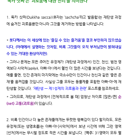
‘둑카 삿짜’는 ‘괴로움에 대한 진리’를 의미한다
1. 둑카 삿짜(Dukkha sacca)(후자는 ‘sachcha’라고 발음함)는 재탄생 과정
에 숨겨진 괴로움뿐만 아니라 그것을 제거하는 방법을 나타냅니다.
*
붓다께서는 이 세상에 있는 ‘즐길 수 있는 즐거움’을 결코 부인하지 않으셨습
니다. (아래에서 설명하는 것처럼, 비록 그것들이 오직 부처님만이 밝혀내실
수 있는 거대한 환상이지만)
.
* 그러나 문제는 모든 주어진 유정체가 (재탄생 과정에서) 인간, 천신, 범천 영
역보다 사악처(apāyā, 아빠-야-)에서 훨씬 더 많은 시간을 보낸다는 것입니다.
예를 들면, 인간 존재의 마지막에는 극소수만이 인간이나 천신과 같은 ‘좋은 존
재’를 움켜잡을 것입니다. 사실상 그들 모두는 동물계를 포함한 아빠-야-에 재
탄생할 것입니다. ‘
재탄생 ㅡ 제1성제의 괴로움과 관련
’ 포스트를 참조하세요.
* 그러므로, 재탄생 과정에서 [전체적으로 볼 때] 엄청난 차이로 [많은/큰]
순
(net) 고통(괴로움)
이 있습니다.
2. 비록 인간이나 더 높은 존재들에게는 뚜렷한 행복감이 있다 할지라도, 모든
유정체(또는 생명흐름)는 아빠-야-[사악처]에서 보낸 시간에 비해 그런 영역
[선처]에서는 무시할 정도로 적은 시간을 보냅니다. [
역주:
31영역이 모두 펼