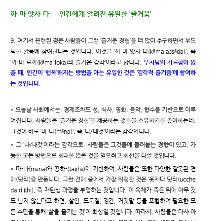
까-마 앗사-다 ㅡ 인간에게 알려진 유일한 ‘즐거움’
9. 여기서 관련된 점은 사람들이 그런 ‘즐거운 경험’을 더 많이 추구하면서 부도
덕한 활동에 참여한다는 것입니다. 이것을 ‘까-마 앗사-다(kāma assāda)’, 즉
‘까-마 로까(kāma loka)의 즐거운 감각’이라고 합니다.
부처님의 가르침이 없
을 때, 인간이 ‘행복’해지는 방법을 아는 유일한 것은 ‘감각적 즐거움’에 참여하
는 것입니다
.
* 오늘날 사회에서는, 경제조차도 성, 식사, 영화, 음악, 향수를 기반으로 이루
어집니다. 사람들은 ‘즐거운 경험’을 제공하는 것들을 소유하기를 좋아하는데,
그것이 바로 ‘마-나(māna)’, 즉 ‘나/내것’이라는 감각입니다.
* 그 ‘나/내것’이라는 감각으로, 사람들은 그것들에 들러붙는 경향이 있고, 가
능한 모든 방법으로 최대한 많은 것을 얻으려고 최선을 다할 것입니다.
* 마-나(māna)와 땅하-(taṇhā)에 기반하여, 사람들은 또한 다양한 잘못된 견
해(딧티)를 만듭니다. 그런 견해 중에서 가장 위험한 것은 ‘웃체다 딧티(ucche
da diṭṭhi), 즉 재탄생 과정을 부정하는 것입니다. 이 육체가 죽은 뒤에 아무 것
도 남지 않는다고 하면, 살인, 도둑질, 강간, 거짓말 등을 포함하여 필요한 모
든 수단을 통해 ‘삶을 즐기는 것’이 최상일 것입니다. 따라서, 사람들은 다사 아