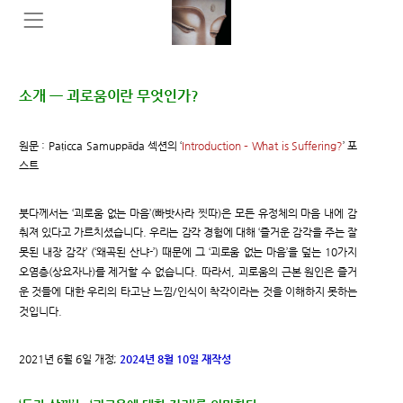
소개 ㅡ 괴로움이란 무엇인가?
원문 : Paṭicca Samuppāda 섹션의 ‘
Introduction – What is Suffering?
’ 포
스트
붓다께서는 ‘괴로움 없는 마음’(빠밧사라 찟따)은 모든 유정체의 마음 내에 감
춰져 있다고 가르치셨습니다. 우리는 감각 경험에 대해 ‘즐거운 감각을 주는 잘
못된 내장 감각’ (‘왜곡된 산냐-’) 때문에 그 ‘괴로움 없는 마음’을 덮는 10가지
오염층(상요자나)를 제거할 수 없습니다. 따라서, 괴로움의 근본 원인은 즐거
운 것들에 대한 우리의 타고난 느낌/인식이 착각이라는 것을 이해하지 못하는
것입니다.
2021년 6월 6일 개정;
2024년 8월 10일 재작성