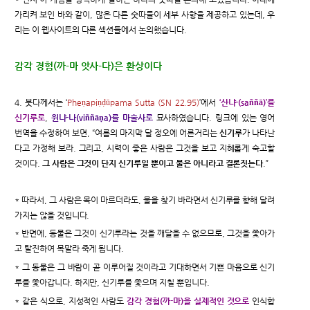
가리켜 보인 바와 같이, 많은 다른 숫따들이 세부 사항을 제공하고 있는데, 우
리는 이 웹사이트의 다른 섹션들에서 논의했습니다.
감각 경험(까-마 앗사-다)은 환상이다
4. 붓다께서는 ‘
Pheṇapiṇḍūpama Sutta (SN 22.95)
’에서
‘산냐-(saññā)’를
신기루로
,
윈냐-나(viññāṇa)를 마술사로
묘사하였습니다. 링크에 있는 영어
번역을 수정하여 보면, “여름의 마지막 달 정오에 어른거리는
신기루
가 나타난
다고 가정해 보라. 그리고, 시력이 좋은 사람은 그것을 보고 지혜롭게 숙고할
것이다.
그 사람은 그것이 단지 신기루일 뿐이고 물은 아니라고 결론짓는다
.”
* 따라서, 그 사람은 목이 마르더라도, 물을 찾기 바라면서 신기루를 향해 달려
가지는 않을 것입니다.
* 반면에, 동물은 그것이 신기루라는 것을 깨달을 수 없으므로, 그것을 쫓아가
고 탈진하여 목말라 죽게 됩니다.
* 그 동물은 그 바람이 곧 이루어질 것이라고 기대하면서 기쁜 마음으로 신기
루를 쫓아갑니다. 하지만, 신기루를 쫓으며 지칠 뿐입니다.
* 같은 식으로, 지성적인 사람도
감각 경험(까-마)을 실제적인 것으로
인식합