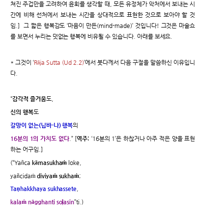
쳐진 주겁만을 고려하여 윤회를 생각할 때, 모든 유정체가 악처에서 보내는 시
간에 비해 선처에서 보내는 시간을 상대적으로 표현한 것으로 보아야 할 것
임.] 그 짧은 행복감도 ‘마음이 만든(mind-made)’ 것입니다! 그것은 마술쇼
를 보면서 누리는 덧없는 행복에 비유될 수 있습니다. 아래를 보세요.
* 그것이 ‘
Rāja Sutta (Ud 2.2)
’에서 붓다께서 다음 구절을 말씀하신 이유입니
다.
“
감각적 즐거움
도,
신의 행복
도
갈망이 없는(닙바-나) 행복
의
16분의 1의 가치도 없다
.” [
역주:
‘16분의 1’은 하찮거나 아주 적은 양을 표현
하는 어구임.]
(“Yañca
kāmasukhaṁ
loke,
yañcidaṁ
diviyaṁ sukhaṁ
;
Taṇhakkhaya sukhassete
,
kalaṁ nāgghanti soḷasin
”ti.)