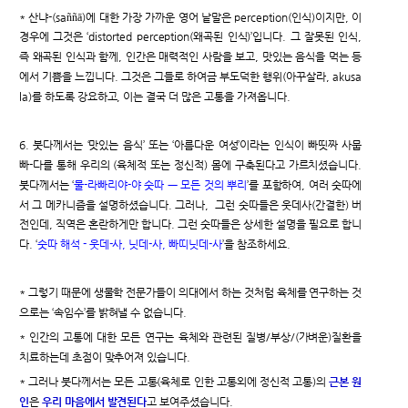
* 산냐-(saññā)에 대한 가장 가까운 영어 낱말은 perception(인식)이지만, 이
경우에 그것은 ‘distorted perception(왜곡된 인식)’입니다. 그 잘못된 인식,
즉 왜곡된 인식과 함께, 인간은 매력적인 사람을 보고, 맛있는 음식을 먹는 등
에서 기쁨을 느낍니다. 그것은 그들로 하여금 부도덕한 행위(아꾸살라, akusa
la)를 하도록 강요하고, 이는 결국 더 많은 고통을 가져옵니다.
6. 붓다께서는 ‘맛있는 음식’ 또는 ‘아름다운 여성’이라는 인식이 빠띳짜 사뭅
빠-다를 통해 우리의 (육체적 또는 정신적) 몸에 구축된다고 가르치셨습니다.
붓다께서는 ‘
물-라빠리야-야 숫따 ㅡ 모든 것의 뿌리
’를 포함하여, 여러 숫따에
서 그 메카니즘을 설명하셨습니다. 그러나, 그런 숫따들은 웃데사(간결한) 버
전인데, 직역은 혼란하게만 합니다. 그런 숫따들은 상세한 설명을 필요로 합니
다. ‘
숫따 해석 - 웃데-사, 닛데-사, 빠띠닛데-사
’을 참조하세요.
* 그렇기 때문에 생물학 전문가들이 의대에서 하는 것처럼 육체를 연구하는 것
으로는 ‘속임수’를 밝혀낼 수 없습니다.
* 인간의 고통에 대한 모든 연구는 육체와 관련된 질병/부상/(가벼운)질환을
치료하는데 초점이 맞추어져 있습니다.
* 그러나 붓다께서는 모든 고통(육체로 인한 고통외에 정신적 고통)의
근본 원
인
은
우리 마음에서 발견된다
고 보여주셨습니다.