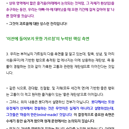
*
상위 영역에서 짧은 즐거움(아래에서 논의되는 것처럼, 그 자체가 환상임)을
추구하는 동안, 우리는 아빠-야-에 태어났을 때 오랜 기간에 걸쳐 갚아야 할 ‘나
쁜 깜마’를 짓습니다
.
*
그것이 괴로움에 대한 성스런 진리입니다!
‘이전에 들어보지 못한 가르침’의 누락된 핵심 측면
3. 우리는 부처님의 가르침의 다음 측면을 잘 알고 있는데, 탐욕, 성냄, 및 어리
석음(무지)에 기반한 행으로 축적된 업 에너지는 이에 상응하는 재탄생, 즉 동
물이 경험하는 것과 같이 가혹한 고통과 관련된 재탄생으로 이어진다는 것입
니다.
* 같은 식으로, 관대함, 친절함, 및 지혜(모두 세간적 면)에 기반한 좋은 행위
는 고통이 더 적고 현저한 즐거움이 있는 ‘좋은 재탄생’으로 이어집니다.
* 그러나, 위의 내용은 붓다께서 설명하신 전부가 아닙니다.
붓다께서는 또한
유정체가 선처에서 경험하는 것은 무엇이든 실제가 아니라고 설명하셨는데,
그것들은 ‘마음이 만든(mind-made)’ 것입니다
.
이 결정적으로 중요한 측면은
수세기 동안 숨겨져 왔으며 현재 문헌에서는 논의되지 않습니다
.
* 먼저 이 개념을 명백하게 말하는 하나의 숫따를 논의해 보겠습니다. 아래에