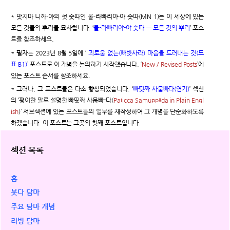
* 맛지마 니까-야의 첫 숫따인 물-라빠리야-야 숫따(MN 1)는 이 세상에 있는
모든 것들의 뿌리를 묘사합니다. ‘
물-라빠리야-야 숫따 ㅡ 모든 것의 뿌리
’ 포스
트를 참조하세요.
* 필자는 2023년 8월 5일에 ‘
괴로움 없는(빠밧사라) 마음을 드러내는 것
(도
표 B1)
’ 포스트로 이 개념을 논의하기 시작했습니다. ‘
New / Revised Posts
’에
있는 포스트 순서를 참조하세요.
* 그러나, 그 포스트들은 다소 향상되었습니다. ‘
빠띳짜 사뭅빠다(연기)
’ 섹션
의 ‘평이한 말로 설명한 빠띳짜 사뭅빠-다(
Paṭicca Samuppāda in Plain Engl
ish
)’ 서브섹션에 있는 포스트들의 일부를 재작성하여 그 개념을 단순화하도록
하겠습니다. 이 포스트는 그곳의 첫째 포스트입니다.
섹션 목록
홈
붓다 담마
주요 담마 개념
리빙 담마