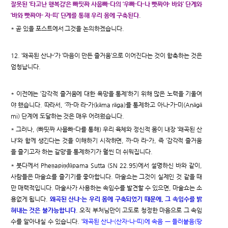
잘못된 ‘타고난 행복감’은 빠띳짜 사뭅빠-다의 ‘우빠-다-나 빳짜야- 바와’ 단계와
‘바와 빳짜야- 자-띠’ 단계를 통해 우리 몸에 구축된다
.
* 곧 있을 포스트에서 그것을 논의하겠습니다.
12. ‘왜곡된 산냐-’가 ‘마음이 만든 즐거움’으로 이어진다는 것이 함축하는 것은
엄청납니다.
* 이전에는 ‘감각적 즐거움에 대한 욕망을 통제’하기 위해 많은 노력을 기울여
야 했습니다. 따라서, ‘까-마 라-가(kāma rāga)를 통제하고 아나-가-미(Anāgā
mi) 단계에 도달하는 것은 매우 어려웠습니다.
* 그러나, (빠띳짜 사뭅빠-다를 통해) 우리 육체와 정신적 몸이 내장 ‘왜곡된 산
냐’와 함께 생긴다는 것을 이해하기 시작하면, 까-마 라-가, 즉 ‘감각적 즐거움
을 즐기고자 하는 갈망’을 통제하기가 훨씬 더 쉬워집니다.
* 붓다께서 Pheṇapiṇḍūpama Sutta (SN 22.95)에서 설명하신 바와 같이,
사람들은 마술쇼를 즐기기를 좋아합니다. 마술쇼는 그것이 실제인 것 같을 때
만 매력적입니다. 마술사가 사용하는 속임수를 발견할 수 있으면, 마술쇼는 소
용없게 됩니다.
왜곡된 산냐-는 우리 몸에 구축되었기 때문에, 그 속임수를 밝
혀내는 것은 불가능합니다
. 오직 부처님만이 고도로 청정한 마음으로 그 속임
수를 알아내실 수 있습니다. ‘
왜곡된 산냐-(산자-나-띠)에 속음 ㅡ 들러붙음(땅