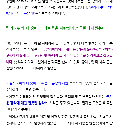
꾸살라(dasa akusala)를 범할 수 있습니다. 붓다께서는 그런 행위가 특히 내
생에 어떻게 많은 고통으로 이어지는 지를 설명하셨습니다. ‘
열가지 부도덕한
행위(다사 아꾸살라)
’ 포스트를 참조하세요.
깔라하위와-다 숫따 ㅡ 괴로움은 재탄생에만 국한되지 않는다
10. 그러나, 우리는
이 삶 자체에서
딧티, 땅하-, 및 마-나로 행하는 것의 ‘나쁜
결과를 많이 볼 수 있습니다.
깔라하위와-다 숫따는 갈등과 (큰 전쟁을 포함한)
분쟁이 어떻게 딧티, 땅하-, 및 마-나에 그 기원이 있는지를 논리적으로 설명합
니다
. 숫따의 마지막 부분에서는 ‘왜곡된 산냐-’가 딧티, 땅하-, 및 마-나의 근본
원인(nidāna, 니다-나)이라고 설명합니다.
* ‘
깔라하위와-다 숫따 ㅡ 싸움과 분쟁의 기원
’ 포스트와 그곳의 참조 포스트를
주의깊게 읽어보면 좋습니다.
* 이것은 이해해야 할 결정적인 점입니다. 우리의 모든 부도덕한 행위는 ‘
즐거
운 감각에 대한 잘못된 감각
’에 뿌리를 두고 있습니다. 필자는 그것을 ‘왜곡된
산냐-’라고 부릅니다.
* 위에서 묘사한 내용은 최근 몇 년간 누구도 (‘내재된 왜곡된 산냐-’ 개념을 사
용하여) 명시적으로 설명하지 않았습니다. 그러나 이 개념은 많은 숫따에서 간