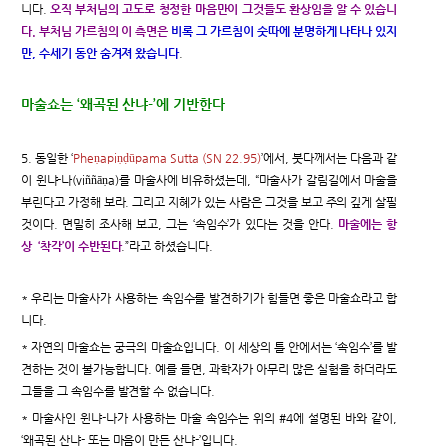
니다.
오직 부처님의 고도로 청정한 마음만이 그것들도 환상임을 알 수 있습니
다. 부처님 가르침의 이 측면은
비록 그 가르침이 숫따에 분명하게 나타나 있지
만, 수세기 동안 숨겨져 왔습니다
.
마술쇼는 ‘왜곡된 산냐-’에 기반한다
5. 동일한 ‘
Pheṇapiṇḍūpama Sutta (SN 22.95)
’에서, 붓다께서는 다음과 같
이 윈냐-나(viññāṇa)를 마술사에 비유하셨는데, “마술사가 갈림길에서 마술을
부린다고 가정해 보라. 그리고 지혜가 있는 사람은 그것을 보고 주의 깊게 살필
것이다. 면밀히 조사해 보고, 그는 ‘속임수’가 있다는 것을 안다.
마술에는 항
상 ‘착각’이 수반된다
.”라고 하셨습니다.
* 우리는 마술사가 사용하는 속임수를 발견하기가 힘들면 좋은 마술쇼라고 합
니다.
* 자연의 마술쇼는 궁극의 마술쇼입니다. 이 세상의 틀 안에서는 ‘속임수’를 발
견하는 것이 불가능합니다. 예를 들면, 과학자가 아무리 많은 실험을 하더라도
그들을 그 속임수를 발견할 수 없습니다.
* 마술사인 윈냐-나가 사용하는 마술 속임수는 위의 #4에 설명된 바와 같이,
‘왜곡된 산냐- 또는 마음이 만든 산냐-’입니다.