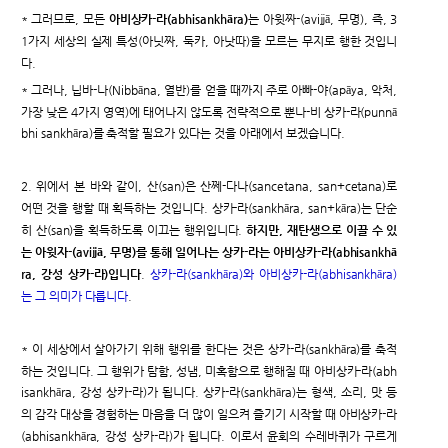
* 그러므로, 모든
아비상카-라(abhisankhāra)
는 아윗짜-(avijjā, 무명), 즉, 3
1가지 세상의 실제 특성(아닛짜, 둑카, 아낫따)을 모르는 무지로 행한 것입니
다.
* 그러나, 닙바-나(Nibbāna, 열반)를 얻을 때까지 주로 아빠-야(apāya, 악처,
가장 낮은 4가지 영역)에 태어나지 않도록 전략적으로 뿐나-비 상카-라(punnā
bhi sankhāra)를 축적할 필요가 있다는 것을 아래에서 보겠습니다.
2. 위에서 본 바와 같이, 산(san)은 산쩨-다나(sancetana, san+cetana)로
어떤 것을 행할 때 획득하는 것입니다. 상카-라(sankhāra, san+kāra)는 단순
히 산(san)을 획득하도록 이끄는 행위입니다.
하지만, 재탄생으로 이끌 수 있
는 아윗자-(avijjā, 무명)를 통해 일어나는 상카-라는 아비상카-라(abhisankhā
ra, 강성 상카-라)입니다
.
상카-라(sankhāra)와 아비상카-라(abhisankhāra)
는 그 의미가 다릅니다
.
* 이 세상에서 살아가기 위해 행위를 한다는 것은 상카-라(sankhāra)를 축적
하는 것입니다. 그 행위가 탐함, 성냄, 미혹함으로 행해질 때 아비상카-라(abh
isankhāra, 강성 상카-라)가 됩니다. 상카-라(sankhāra)는 형색, 소리, 맛 등
의 감각 대상을 경험하는 마음을 더 많이 일으켜 즐기기 시작할 때 아비상카-라
(abhisankhāra, 강성 상카-라)가 됩니다. 이로서 윤회의 수레바퀴가 구르게