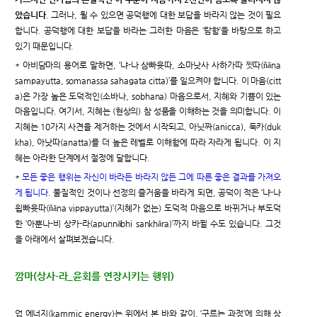
았습니다
. 그러나, 될 수 있으면 공덕행에 대한 보답을 바라지 않는 것이 필요
합니다. 공덕행에 대한 보답을 바라는 그러한 마음은 ‘탐함’을 바탕으로 하고
있기 때문입니다.
* 아비담마의 용어로 말하면, ‘냐-나 삼빠윳따, 소마낫사 사하가따 찟따(ñāna
sampayutta, somanassa sahagata citta)’를 일으켜야 합니다. 이 마음(citt
a)은 가장 높은 도덕적인(소바나, sobhana) 마음으로서, 지혜와 기쁨이 있는
마음입니다. 여기서, 지혜는 (현상의) 참 성품을 이해하는 것을 의미합니다. 이
지혜는 10가지 사견을 제거하는 것에서 시작되고, 아닛짜(anicca), 둑카(duk
kha), 아낫따(anatta)를 더 높은 레벨로 이해함에 따라 자라게 됩니다. 이 지
혜는 아라한 단계에서 절정에 달합니다.
*
모든 좋은 행위는 자신이 바라든 바라지 않든 그에 따른 좋은 결과를 가져오
게 됩니다
. 물질적인 것이나 선정의 즐거움을 바라게 되면, 공덕이 적은 ‘냐-나
윕빠윳따(ñāna vippayutta)’(지혜가 없는) 도덕적 마음으로 바뀌거나 부도덕
한 ‘아뿐나-비 상카-라(apunnābhi sankhāra)’까지 바뀔 수도 있습니다. 그것
을 아래에서 살펴보겠습니다.
깜마(상사-라_윤회를 연장시키는 행위)
업 에너지(kammic energy)는 위에서 본 바와 같이, ‘구르는 과정’에 의해 상