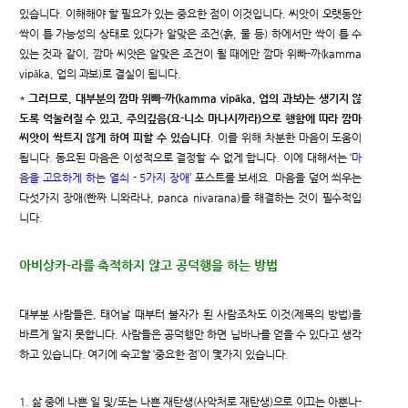
있습니다. 이해해야 할 필요가 있는 중요한 점이 이것입니다. 씨앗이 오랫동안
싹이 틀 가능성의 상태로 있다가 알맞은 조건(흙, 물 등) 하에서만 싹이 틀 수
있는 것과 같이, 깜마 씨앗은 알맞은 조건이 될 때에만 깜마 위빠-까(kamma
vipāka, 업의 과보)로 결실이 됩니다.
*
그러므로, 대부분의 깜마 위빠-까(kamma vipāka, 업의 과보)는 생기지 않
도록 억눌려질 수 있고, 주의깊음(요-니소 마나시까라)으로 행함에 따라 깜마
씨앗이 싹트지 않게 하여 피할 수 있습니다
. 이를 위해 차분한 마음이 도움이
됩니다. 동요된 마음은 이성적으로 결정할 수 없게 합니다. 이에 대해서는 ‘
마
음을 고요하게 하는 열쇠 - 5가지 장애
’ 포스트를 보세요. 마음을 덮어 씌우는
다섯가지 장애(빤짜 니와라나, panca nivarana)를 해결하는 것이 필수적입
니다.
아비상카-라를 축적하지 않고 공덕행을 하는 방법
대부분 사람들은, 태어날 때부터 불자가 된 사람조차도 이것(제목의 방법)을
바르게 알지 못합니다. 사람들은 공덕행만 하면 닙바나를 얻을 수 있다고 생각
하고 있습니다. 여기에 숙고할 ‘중요한 점’이 몇가지 있습니다.
1. 삶 중에 나쁜 일 및/또는 나쁜 재탄생(사악처로 재탄생)으로 이끄는 아뿐나-