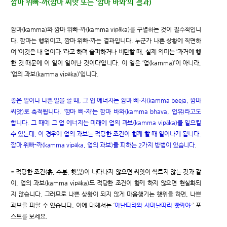
깜마 위빠-까(깜마 씨앗 또는 ‘깜마 바와’의 결과)
깜마(kamma)와 깜마 위빠-까(kamma vipāka)를 구별하는 것이 필수적입니
다. 깜마는 행위이고, 깜마 위빠-까는 결과입니다. 누군가 나쁜 상황에 직면하
여 ‘이것은 내 업이다.’라고 하며 슬퍼하거나 비탄할 때, 실제 의미는 ‘과거에 행
한 것 때문에 이 일이 일어난 것이다’입니다. 이 일은 ‘업(kamma)’이 아니라,
‘업의 과보(kamma vipāka)’입니다.
좋은 일이나 나쁜 일을 할 때, 그 업 에너지는 깜마 삐-자(kamma beeja, 깜마
씨앗)로 축적됩니다. ‘깜마 삐-자’는 깜마 바와(kamma bhava, 업유)라고도
합니다. 그 때에 그 업 에너지는 미래에 업의 과보(kamma vipāka)를 일으킬
수 있는데, 이 경우에 업의 과보는 적당한 조건이 함께 할 때 일어나게 됩니다.
깜마 위빠-까(kamma vipāka, 업의 과보)를 피하는 2가지 방법이 있습니다
.
* 적당한 조건(흙, 수분, 햇빛)이 나타나지 않으면 씨앗이 싹트지 않는 것과 같
이, 업의 과보(kamma vipāka)도 적당한 조건이 함께 하지 않으면 현실화되
지 않습니다. 그러므로 나쁜 상황이 되지 않게 마음챙기는 행위를 하면, 나쁜
과보를 피할 수 있습니다. 이에 대해서는 ‘
아난따라와 사마난따라 빳짜야-
’ 포
스트를 보세요.