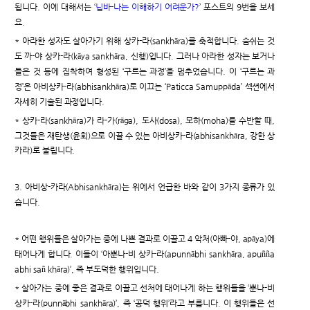
됩니다. 이에 대해서는 ‘
닙바-나는 이해하기 어려운가?
’ 포스트의 9번을 보세
요.
* 아라한 성자도 살아가기 위해 상카-라(sankhāra)를 축적합니다. 숨쉬는 것
도 까-야 상카-라(kāya sankhāra, 신행)입니다. 그러나 아라한 성자는 보거나
들은 것 등에 집착하여 형성된 ‘구르는 과정’을 멈추었습니다. 이 ‘구르는 과
정’은 아비상카-라(abhisankhāra)로 이끄는 ‘Paticca Samuppāda’ 섹션에서
자세히 기술된 과정입니다.
* 상카-라(sankhāra)가 라-가(rāga), 도사(dosa), 모하(moha)를 수반할 때,
그것들은 재탄생(윤회)으로 이끌 수 있는 아비상카-라(abhisankhāra, 강한 상
카라)로 불립니다.
3. 아비상-카라(Abhisankhāra)는 위에서 언급한 바와 같이 3가지 종류가 있
습니다.
* 어떤 행위들은 살아가는 중에 나쁜 결과로 이끌고 4 악처(아빠-야, apāya)에
태어나게 합니다. 이들이 ‘아뿐나-비 상카-라(apunnābhi sankhāra, apuñña
abhi sañ khāra)’, 즉 부도덕한 행위입니다.
* 살아가는 중에 좋은 결과로 이끌고 선처에 태어나게 하는 행위들을 ‘뿐나-비
상카-라(punnābhi sankhāra)’, 즉 ‘공덕 행위’라고 부릅니다. 이 행위들은 선