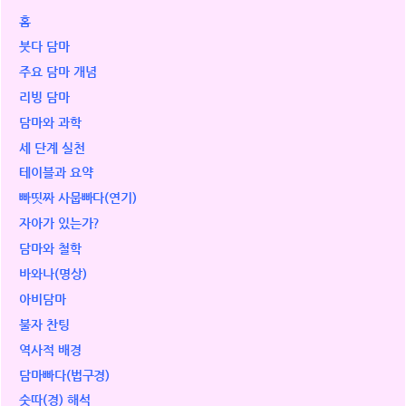
홈
붓다 담마
주요 담마 개념
리빙 담마
담마와 과학
세 단계 실천
테이블과 요약
빠띳짜 사뭅빠다(연기)
자아가 있는가?
담마와 철학
바와나(명상)
아비담마
불자 찬팅
역사적 배경
담마빠다(법구경)
숫따(경) 해석