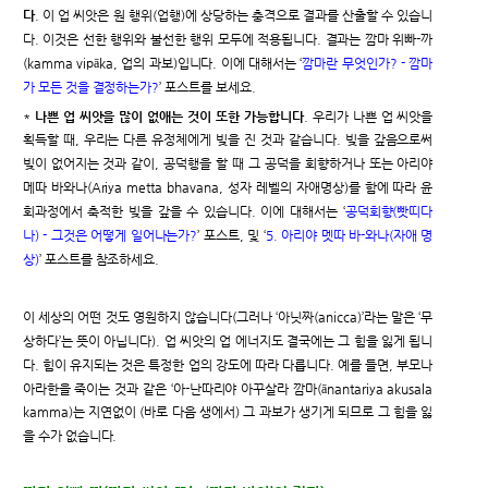
다
. 이 업 씨앗은 원 행위(업행)에 상당하는 충격으로 결과를 산출할 수 있습니
다. 이것은 선한 행위와 불선한 행위 모두에 적용됩니다. 결과는 깜마 위빠-까
(kamma vipāka, 업의 과보)입니다. 이에 대해서는 ‘
깜마란 무엇인가? - 깜마
가 모든 것을 결정하는가?
’ 포스트를 보세요.
*
나쁜 업 씨앗을 많이 없애는 것이 또한 가능합니다
. 우리가 나쁜 업 씨앗을
획득할 때, 우리는 다른 유정체에게 빚을 진 것과 같습니다. 빚을 갚음으로써
빚이 없어지는 것과 같이, 공덕행을 할 때 그 공덕을 회향하거나 또는 아리야
메따 바와나(Ariya metta bhavana, 성자 레벨의 자애명상)를 함에 따라 윤
회과정에서 축적한 빚을 갚을 수 있습니다. 이에 대해서는 ‘
공덕회향(빳띠다
나) - 그것은 어떻게 일어나는가?
’ 포스트, 및 ‘
5. 아리야 멧따 바-와나(자애 명
상)
’ 포스트를 참조하세요.
이 세상의 어떤 것도 영원하지 않습니다(그러나 ‘아닛짜(anicca)’라는 말은 ‘무
상하다’는 뜻이 아닙니다). 업 씨앗의 업 에너지도 결국에는 그 힘을 잃게 됩니
다. 힘이 유지되는 것은 특정한 업의 강도에 따라 다릅니다. 예를 들면, 부모나
아라한을 죽이는 것과 같은 ‘아-난따리야 아꾸살라 깜마(ānantariya akusala
kamma)는 지연없이 (바로 다음 생에서) 그 과보가 생기게 되므로 그 힘을 잃
을 수가 없습니다.