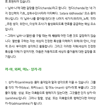
로 표현되어 있습니다.
* ‘닙바-나’에 대한 갈망을 찬다(chanda)라고 합니다. ‘찬다(chanda)’는 ‘네 가
지 정신력의 기초_성취수단(사따라 이띠빠다, Satara Iddhipada)’ 요소 중의
하나입니다. 이 ‘닙바-나를 좋아함(찬다)’은 나머지 세가지(위리야_노력, 찟따
_주된 생각, 위만사_이성적 조사)가 활성화되도록 연료를 공급하는 핵심 요소
입니다.
* 그래서 닙바-나(열반)을 구할 때는
이 세상의
어떤 다른 것도 갈망하지 않습
니다. 열반을 구하는 자는 세상의 진정한 특성을 이해하기 위해(위-만사_이성
적 조사) 부지런히 생각하고 활동합니다. 그리고 이러한 지혜(세상의 진정한
특성을 이해)가 얻어지면, 마음은 자동적으로 세상의 즐거움에 대한 갈망을 포
기합니다.
까-야, 와찌, 마노- 상카-라
1. 상카-라(sankhāra)는 몸의 움직임과 말과 생각으로 이끌 수 있습니다. 그들
을 각각 ‘까-야(kāya), 와찌(vaci), 및 마노-(manō) 상카-라’로 부릅니다. 그것
들이 탐함, 성냄, 또는 미혹함으로 행해지지 않는다면, 그것들은 단지 상카-라
(sankhāra)입니다. 그러나 탐함, 성냄, 또는 미혹함으로 행해진다면 아비상
카-라(abhisankhāra)가 됩니다.