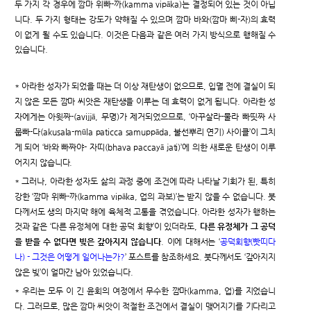
두 가지 각 경우에 깜마 위빠-까(kamma vipāka)는 결정되어 있는 것이 아닙
니다. 두 가지 형태는 강도가 약해질 수 있으며 깜마 바와(깜마 삐-자)의 효력
이 없게 될 수도 있습니다. 이것은 다음과 같은 여러 가지 방식으로 행해질 수
있습니다.
* 아라한 성자가 되었을 때는 더 이상 재탄생이 없으므로, 입멸 전에 결실이 되
지 않은 모든 깜마 씨앗은 재탄생을 이루는 데 효력이 없게 됩니다. 아라한 성
자에게는 아윗짜-(avijjā, 무명)가 제거되었으므로, ‘아꾸살라-물라 빠띳짜 사
뭅빠-다(akusala-mūla paticca samuppāda, 불선뿌리 연기) 사이클’이 그치
게 되어 ‘바와 빠짜야- 자띠(bhava paccayā jati)’에 의한 새로운 탄생이 이루
어지지 않습니다.
* 그러나, 아라한 성자도 삶의 과정 중에 조건에 따라 나타날 기회가 된, 특히
강한 ‘깜마 위빠-까(kamma vipāka, 업의 과보)’는 받지 않을 수 없습니다. 붓
다께서도 생의 마지막 해에 육체적 고통을 겪었습니다. 아라한 성자가 행하는
것과 같은 ‘다른 유정체에 대한 공덕 회향’이 있더라도,
다른 유정체가 그 공덕
을 받을 수 없다면 빚은 갚아지지 않습니다
. 이에 대해서는 ‘
공덕회향(빳띠다
나) - 그것은 어떻게 일어나는가?
’ 포스트를 참조하세요. 붓다께서도 ‘갚아지지
않은 빚’이 얼마간 남아 있었습니다.
* 우리는 모두 이 긴 윤회의 여정에서 무수한 깜마(kamma, 업)를 지었습니
다. 그러므로, 많은 깜마 씨앗이 적절한 조건에서 결실이 맺어지기를 기다리고