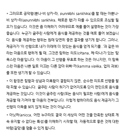
* 그러므로 공덕행(뿐나-비 상카-라, punnābhi sankhāra)을 할 때는 아뿐나-
비 상카-라(apunnābhi sankhāra, 해로운 행)가 따를 수 있으므로 조심할 필
요가 있습니다. 이것은 좀 이해하기 어려우므로 예를 들어 설명하는 것이 가장
좋습니다. 누군가 굶주린 사람에게 음식을 제공하는 것을 예로 들어 보겠습니
다. 음식을 제공하는 행위는 원래 당연히 좋은 결과를 생기게 합니다. 그러나,
제공자가 ‘이 선행으로 내가 미래에 더 맛있는 음식을 얻게 되기를..’과 같은 바
라는 마음으로 행하게 될 때, 그것은 탐하는 의도(cētana, 쩨-따나)가 있는 ‘탐
욕스런 마음’입니다. 이 마음이 그 선행을 무효로 하는 것은 아니지만, 이 탐욕
스런 마음은 나쁜 일로 이끄는 다른 깜마 위빠-까(kamma vipāka, 업의 과보)
를 또한 생기게 할 수 있습니다.
* 이 함정은 탐함과 성냄과 미혹함이 결합되지 않은, 순수한 의도로 선행을 할
때 피할 수 있습니다. 굶주린 사람이 허기가 없어지도록 단지 연민으로 음식을
제공하는 것입니다. 이것이 굶주린 사람(또는 음식이 필요한 사람)에게 음식을
제공할 때 가져야 할 마음의 전부입니다. 이렇게 행하더라도 음식 제공자가 그
선행의 이득을 보지 않게 되는 것이 아닙니다.
* 아닛짜(anicca, 어떤 누구라도 결국 이 세상의 어떤 것을 만족한 상태로 계
속 유지할 수 없다는 특성)를 이해하기 시작할 때, 자동적으로 좋은 것에 대한
바램(갈망)을 멈출 수 있게 됩니다.