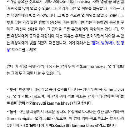
* 가장 중요한 것으로서, 메따 바와나(metta bhavana, 자애 명상)를 하면 깜
마 씨앗을 많이 없앨 수 있습니다. 우리가 나쁜 업 씨앗을 획득할 때, 우리는 다
른 유정체에게 빚을 진 것입니다. 그 빚을 갚으면 업 씨앗을 없앨 수 있습니다.
빚을 갚는 가장 좋은 방법이 (자신이 아는 행에 대해서는 가능하면) 용서를 구
하고, 자신이 선행을 하여 그 공덕을 모든 유정체에게 회향하는 것입니다. 모
든 유정체에게 공덕을 회향해야 하는 이유는 우리는 윤회하면서 헤아릴 수 없
는 유정체에게 빚을 지었기 때문입니다. 이에 대해서는 ‘
깜마, 빚(부채), 및 명
상
’ 포스트를 보세요.
깜마 비-자(업 씨앗)가 싹터 생기는 깜마 위빠-까(kamma vipāka, 업의 과보)
는 크게 두 가지로 나눌 수 있습니다.
* 첫째, 현생이나 내생의 삶 중에 결과로 나타나는 깜마 위빠-까(kamma vipā
ka, 업의 과보)가 있으며, 이 깜마 위빠-까로 이끄는 깜마 바와(깜마 삐-자)를
‘빠윳띠 깜마 바와(pavutti kamma bhava)’라고 합니다
.
* 둘째, 재탄생 과정에서 새로운 형태의 유정체로 나타나는 강한 깜마 위빠-까
(kamma vipāka, 업의 과보)가 있으며, 이 깜마 위빠-까로 이끄는 깜마 바와
(깜마 삐-자)를
‘웁빳티 깜마 바와(uppatthi kamma bhava)’라고 합니다
.