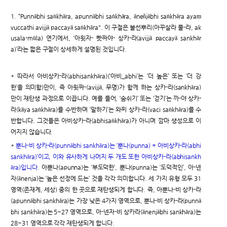
1. “Punnābhi saṅkhāra, apunnābhi saṅkhāra, āneñjābhi saṅkhāra ayaṃ
vuccathi avijjā paccayā saṅkhāra". 이 구절은 불선뿌리(아꾸살라 물-라, ak
usala-mūla) 연기에서, ‘아윗자- 빳짜야- 상카-라(avijjā paccayā sankhār
a)’라는 짧은 구절이 상세하게 설명된 것입니다.
* 따라서 아비상카-라(abhisankhāra)(‘아비_abhi’는 ‘더 높은’ 또는 ‘더 강
한’을 의미함)만이, 즉 아윗짜-(avijjā, 무명)가 함께 하는 상카-라(sankhāra)
만이 재탄생 과정으로 이끕니다. 예를 들어, ‘숨쉬기’ 또는 ‘걷기’는 까-야 상카-
라(kāya saṅkhāra)를 수반하며 ‘말하기’는 와찌 상카-라(vaci saṅkhāra)를 수
반합니다. 그것들은 아비상카-라(abhisaṅkhāra)가 아니며 깜마 생성으로 이
어지지 않습니다.
*
뿐나-비 상카-라(punnābhi sankhāra)는 ‘뿐나(punna) + 아비상카-라(abhi
sankhāra)’이고, 이와 유사하게 나머지 두 개도 또한 아비상카-라(abhisankh
āra)입니다
. 아뿐나(apunna)는 ‘부도덕한’, 뿐나(punna)는 ‘도덕적인’, 아-넨
자(ānenja)는 ‘높은 선정에 드는’ 것을 각각 의미합니다. 세 가지 유형 모두 31
영역(존재계, 세상) 중의 한 곳으로 재탄생되게 합니다. 즉, 아뿐나-비 상카-라
(apunnābhi sankhāra)는 가장 낮은 4가지 영역으로, 뿐나-비 상카-라(punnā
bhi sankhāra)는 5~27 영역으로, 아-넨자-비 상카라(ānenjābhi sankhāra)는
28~31 영역으로 각각 재탄생되게 합니다.