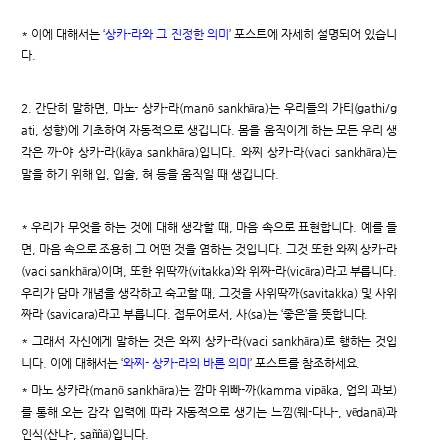
* 이에 대해서는 ‘
상카-라와 그 진정한 의미
’ 포스트에 자세히 설명되어 있습니
다.
2. 간단히 말하면, 마노- 상카-라(manō sankhāra)는 우리들의 가티(gathi/g
ati, 성향)에 기초하여 자동적으로 생깁니다. 몸을 움직이게 하는 모든 우리 생
각은 까-야 상카-라(kāya sankhāra)입니다. 와찌 상카-라(vaci sankhāra)는
말을 하기 위해 입, 입술, 혀 등을 움직일 때 생깁니다.
* 우리가 무엇을 하는 것에 대해 생각할 때, 마음 속으로 표현합니다. 예를 들
면, 마음 속으로 조용히 그 어떤 것을 염하는 것입니다. 그것 또한 와찌 상카-라
(vaci sankhāra)이며, 또한 위딱까(vitakka)와 위짜-라(vicāra)라고 부릅니다.
우리가 담마 개념을 생각하고 숙고할 때, 그것을 사위딱까(savitakka) 및 사위
짜라 (savicara)라고 부릅니다. 접두어로서, 사(sa)는 ‘좋은’을 뜻합니다.
* 그래서 자신에게 말하는 것은 와찌 상카-라(vaci sankhāra)로 행하는 것입
니다. 이에 대해서는 ‘
와찌- 상카-라의 바른 의미
’ 포스트를 참조하세요.
* 마노 상카라(manō sankhāra)는 깜마 위빠-까(kamma vipāka, 업의 과보)
를 통해 오는 감각 입력에 따라 자동적으로 생기는 느낌(웨-다나-, vēdanā)과
인식(산냐-, saññā)입니다.