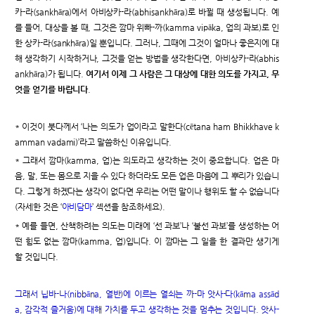
카-라(sankhāra)에서 아비상카-라(abhisankhāra)로 바뀔 때 생성됩니다. 예
를 들어, 대상을 볼 때, 그것은 깜마 위빠-까(kamma vipāka, 업의 과보)로 인
한 상카-라(sankhāra)일 뿐입니다. 그러나, 그때에 그것이 얼마나 좋은지에 대
해 생각하기 시작하거나, 그것을 얻는 방법을 생각한다면, 아비상카-라(abhis
ankhāra)가 됩니다.
여기서 이제 그 사람은 그 대상에 대한 의도를 가지고, 무
엇을 얻기를 바랍니다
.
* 이것이 붓다께서 ‘나는 의도가 업이라고 말한다(cētana ham Bhikkhave k
amman vadami)’라고 말씀하신 이유입니다.
* 그래서 깜마(kamma, 업)는 의도라고 생각하는 것이 중요합니다. 업은 마
음, 말, 또는 몸으로 지을 수 있다 하더라도 모든 업은 마음에 그 뿌리가 있습니
다. 그렇게 하겠다는 생각이 없다면 우리는 어떤 말이나 행위도 할 수 없습니다
(자세한 것은 ‘
아비담마
’ 섹션을 참조하세요).
* 예를 들면, 산책하려는 의도는 미래에 ‘선 과보’나 ‘불선 과보’를 생성하는 어
떤 힘도 없는 깜마(kamma, 업)입니다. 이 깜마는 그 일을 한 결과만 생기게
할 것입니다.
그래서 닙바-나(nibbāna, 열반)에 이르는 열쇠는 까-마 앗사-다(kāma assād
a, 감각적 즐거움)에 대해 가치를 두고 생각하는 것을 멈추는 것입니다. 앗사-