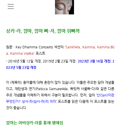
상카-라, 깜마, 깜마 삐-자, 깜마 위빠까
원문 : Key Dhamma Concepts 섹션의 '
Sankhāra, Kamma, Kamma Bīj
a, Kamma Vipāka
' 포스트
- 2016년 5월 12일 개정, 2019년 2월 23일 개정;
2023년 3월 16일 개정; 2
023년 5월 23일 개정
이 (제목의) 용어들에 대해 혼란이 많이 있습니다. 이들은 주요한 담마 개념들
이고, 재탄생과 연기(Paticca Samuppāda, 빠띳짜 사뭅빠-다)와 같은 다른
주요 개념들을 이해하기 위해서 구분이 필요합니다. 먼저, 앞의 ‘
산(San)이란
무엇인가? 상사-라(삼사-라)의 의미
’ 포스트를 읽은 다음에 이 포스트를 읽는
것이 좋습니다.
깜마는 아비상카-라를 통해 행해짐