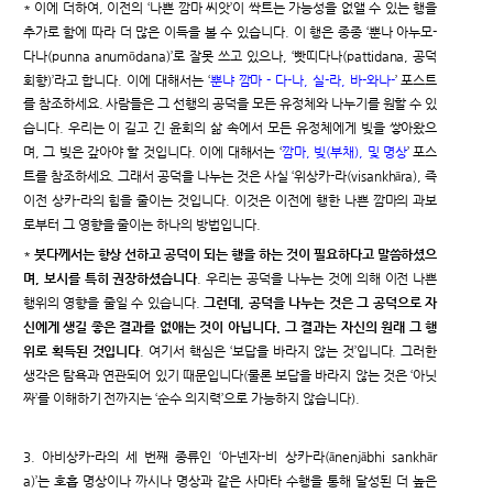
* 이에 더하여, 이전의 ‘나쁜 깜마 씨앗’이 싹트는 가능성을 없앨 수 있는 행을
추가로 함에 따라 더 많은 이득을 볼 수 있습니다. 이 행은 종종 ‘뿐나 아누모-
다나(punna anumōdana)’로 잘못 쓰고 있으나, ‘빳띠다나(pattidana, 공덕
회향)’라고 합니다. 이에 대해서는 ‘
뿐냐 깜마 - 다-나, 실-라, 바-와나-
’ 포스트
를 참조하세요. 사람들은 그 선행의 공덕을 모든 유정체와 나누기를 원할 수 있
습니다. 우리는 이 길고 긴 윤회의 삶 속에서 모든 유정체에게 빚을 쌓아왔으
며, 그 빚은 갚아야 할 것입니다. 이에 대해서는 ‘
깜마, 빚(부채), 및 명상
’ 포스
트를 참조하세요. 그래서 공덕을 나누는 것은 사실 ‘위상카-라(visankhāra), 즉
이전 상카-라의 힘을 줄이는 것입니다. 이것은 이전에 행한 나쁜 깜마의 과보
로부터 그 영향을 줄이는 하나의 방법입니다.
*
붓다께서는 항상 선하고 공덕이 되는 행을 하는 것이 필요하다고 말씀하셨으
며, 보시를 특히 권장하셨습니다
. 우리는 공덕을 나누는 것에 의해 이전 나쁜
행위의 영향을 줄일 수 있습니다.
그런데, 공덕을 나누는 것은 그 공덕으로 자
신에게 생길 좋은 결과를 없애는 것이 아닙니다. 그 결과는 자신의 원래 그 행
위로 획득된 것입니다
. 여기서 핵심은 ‘보답을 바라지 않는 것’입니다. 그러한
생각은 탐욕과 연관되어 있기 때문입니다(물론 보답을 바라지 않는 것은 ‘아닛
짜’를 이해하기 전까지는 ‘순수 의지력’으로 가능하지 않습니다).
3. 아비상카-라의 세 번째 종류인 ‘아-넨자-비 상카-라(ānenjābhi sankhār
a)’는 호흡 명상이나 까시나 명상과 같은 사마타 수행을 통해 달성된 더 높은