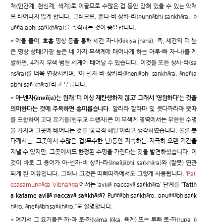
처(인간계, 천신계, 색계)로 이끌므로 수많은 겁 동안 갇혀 있을 수 있는 악처
로 태어나지 않게 합니다. 그러므로, 뿐나-비 상카-라(punnābhi sankhāra, p
uñña abhi sañ khāra)를 축적하는 것이 중요합니다.
* 예를 들어, 호흡 명상 등을 통해 세간 자-나(lōkiya jhānā), 즉, 세간의 더 높
은 명상 상태(가장 높은 네 가지 무색계에 태어나게 하는 아루-빠 자-나)를 계
발하면, 4가지 무색 범천 세계에 태어날 수 있습니다. 이것들 또한 상사-라(sa
nsāra)를 더욱 연장시키며, ‘아-넨자-비 상카라(ānenjābhi sankhāra, āneñja
abhi sañ khāra)’라고 부릅니다.
*
아-넨자(āneñja)는 원래 ‘더 이상 재탄생하지 않고’ 그래서 ‘영원하다’는 것을
의미한다는 것에 주목하면 흥미롭습니다
. 알라라 깔라마 및 웃다까라마 뿟따
를 포함하여 고대 요기들(힌두교 수행자)은 이 무색계 영역에서는 무한한 수명
을 가지며 그곳에 태어나는 것을 ‘궁극적 해탈’이라고 생각하였습니다. 물론 붓
다께서는, 그곳에서 수많은 겁(무수한 년)동안 지속하는 지극히 오랜 기간을
지낼 수 있지만, 그곳에서도 한정된 수명을 가진다는 것을 발견하셨습니다. 이
것이 바로 그 용어가 아-넨자-비 상카-라(āneñjābhi saṅkhāra)와 (잘못) 연관
되게 된 이유입니다. 그러나 그것은 띠삐따까에서도 그렇게 사용됩니다. ‘
Paṭi
ccasamuppāda Vibhaṅga
’에서는 ‘avijjā paccayā saṅkhāra’ 단계를 “
Tatth
a katame avijjā paccayā saṅkhārā?
Puññābhisaṅkhāro, apuññābhisaṅk
hāro, āneñjābhisaṅkhāro.”로 설명합니다.
* 여기서 그 요기들은 까-마 로-까(kāma lōka, 욕계) 또는 루빠 로-까(rupa lō