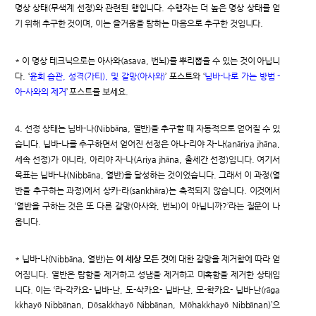
명상 상태(무색계 선정)와 관련된 행입니다. 수행자는 더 높은 명상 상태를 얻
기 위해 추구한 것이며, 이는 즐거움을 탐하는 마음으로 추구한 것입니다.
* 이 명상 테크닉으로는 아사와(asava, 번뇌)를 뿌리뽑을 수 있는 것이 아닙니
다. ‘
윤회 습관, 성격(가티), 및 갈망(아사와)
’ 포스트와 ‘
닙바-나로 가는 방법 -
아-사와의 제거
’ 포스트를 보세요.
4. 선정 상태는 닙바-나(Nibbāna, 열반)을 추구할 때 자동적으로 얻어질 수 있
습니다. 닙바-나를 추구하면서 얻어진 선정은 아나-리야 자-나(anāriya jhāna,
세속 선정)가 아니라, 아리야 자-나(Ariya jhāna, 출세간 선정)입니다. 여기서
목표는 닙바-나(Nibbāna, 열반)을 달성하는 것이었습니다. 그래서 이 과정(열
반을 추구하는 과정)에서 상카-라(sankhāra)는 축적되지 않습니다. 이것에서
‘열반을 구하는 것은 또 다른 갈망(아사와, 번뇌)이 아닙니까?’라는 질문이 나
옵니다.
* 닙바-나(Nibbāna, 열반)는
이 세상 모든 것
에 대한 갈망을 제거함에 따라 얻
어집니다. 열반은 탐함을 제거하고 성냄을 제거하고 미혹함을 제거한 상태입
니다. 이는 ‘라-각카요- 닙바-난, 도-삭카요- 닙바-난, 모-학카요- 닙바-난(rāga
kkhayō Nibbānan, Dōsakkhayō Nibbānan, Mōhakkhayō Nibbānan)’으