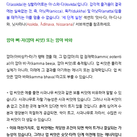
다(assāda)는 싱할라어로는 아-스와-다(āsvāda)입니다. 감각적 즐거움이 결국
에는 실속없는 것, 즉, 아닛짜(anicca), 둑카(dukkha) 및 아낫따(anatta)임을
볼 때까지는 이를 멈출 수 없습니다
. ‘
세 단계 실천
’ 섹션의 ‘앗사-다, 아-디-나
와, 닛사라나(
Assāda, Ādīnava, Nissarana
)’ 서브섹션을 참조하세요.
깜마 삐-자(깜마 씨앗) 또는 깜마 바와
깜마(아비상카-라)가 행해 졌을 때, 그 업(깜마)의 업 잠재력(kammic potenti
al)이 깜마 비-자(kamma beeja, 깜마 씨앗)로 축적됩니다. 업 씨앗은 물리적
실체가 아니라, 미래에 그 결과를 야기하는 에너지 또는 잠재력입니다. 업 씨
앗은 ‘깜마 바와(kamma bhava)’라고도 부를 수 있습니다.
* 업 씨앗은 예를 들면 사과나무 씨앗과 같은 보통 씨앗에 비유하여 말할 수 있
습니다. 사과나무로 자랄 가능성은 사과 씨앗에 있습니다. 그러나 사과 씨앗이
흙 없고 건조한 곳에 놓여져 있다면 싹이 트지 않을 것입니다. 흙에 심어져 수
분과 영양분이 적절하게 공급되면, 싹이 트고, 사과나무로 자라서, 수많은 사
과 씨앗이 더 생길 수 있습니다.
*
이와 마찬가지로, 업 씨앗에는 적당한 조건이 되면 싹이 트거나 결실되는 가
능성이 있습니다. 그러나 업 씨앗은 숫닷-타까 단계 이전에 있는 에너지입니