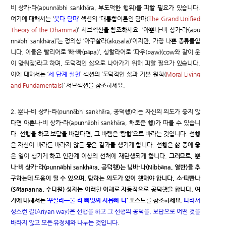
비 상카-라(apunnābhi sankhāra, 부도덕한 행위)를 피할 필요가 있습니다.
여기에 대해서는 ‘
붓다 담마
’ 섹션의 ‘대통합이론인 담마(
The Grand Unified
Theory of the Dhamma
)’ 서브섹션을 참조하세요. ‘아뿐나-비 상카-라(apu
nnābhi sankhāra)’는 정의상 ‘아꾸살라(akusala)’이지만, 가장 나쁜 종류들입
니다. 이들은 빨리어로 ‘빠-빠(pāpa)’, 싱할라어로 ‘파우(paw)(cow와 같이 운
이 맞춰짐)라고 하며, 도덕적인 삶으로 나아가기 위해 피할 필요가 있습니다.
이에 대해서는 ‘
세 단계 실천
’ 섹션의 ‘도덕적인 삶과 기본 원칙(
Moral Living
and Fundamentals
)’ 서브섹션을 참조하세요.
2. 뿐나-비 상카-라(punnābhi sankhāra, 공덕행)에는 자신의 의도가 좋지 않
다면 아뿐나-비 상카-라(apunnābhi sankhāra, 해로운 행)가 따를 수 있습니
다. 선행을 하고 보답을 바란다면, 그 바램은 ‘탐함’으로 바라는 것입니다. 선행
은 자신이 바라든 바라지 않든 좋은 결과를 생기게 합니다. 선행은 삶 중에 좋
은 일이 생기게 하고 인간계 이상의 선처에 재탄생되게 합니다.
그러므로, 뿐
나-비 상카-라(punnābhi sankhāra, 공덕행)는 닙바-나(Nibbāna, 열반)를 추
구하는데 도움이 될 수 있으며, 탐하는 의도가 없이 행해야 합니다. 소-따빤나
(Sōtapanna, 수다원) 성자는 이러한 이해로 자동적으로 공덕행을 합니다. 여
기에 대해서는 ‘
꾸살라ㅡ물-라 빠띳짜 사뭅빠-다
’ 포스트를 참조하세요
.
따라서
성스런 길(Ariyan way)은 선행을 하고 그 선행의 공덕을, 보답으로 어떤 것을
바라지 않고 모든 유정체와 나누는 것입니다
.