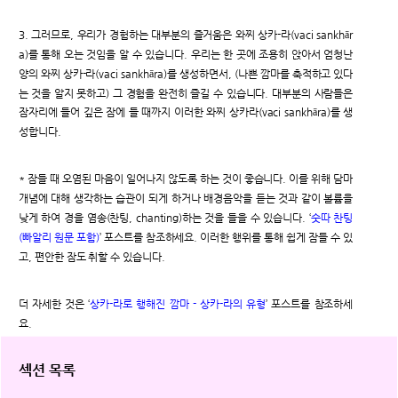
3. 그러므로, 우리가 경험하는 대부분의 즐거움은 와찌 상카-라(vaci sankhār
a)를 통해 오는 것임을 알 수 있습니다. 우리는 한 곳에 조용히 앉아서 엄청난
양의 와찌 상카-라(vaci sankhāra)를 생성하면서, (나쁜 깜마를 축적하고 있다
는 것을 알지 못하고) 그 경험을 완전히 즐길 수 있습니다. 대부분의 사람들은
잠자리에 들어 깊은 잠에 들 때까지 이러한 와찌 상카라(vaci sankhāra)를 생
성합니다.
* 잠들 때 오염된 마음이 일어나지 않도록 하는 것이 좋습니다. 이를 위해 담마
개념에 대해 생각하는 습관이 되게 하거나 배경음악을 듣는 것과 같이 볼륨을
낮게 하여 경을 염송(찬팅, chanting)하는 것을 들을 수 있습니다. ‘
숫따 찬팅
(빠알리 원문 포함)
’ 포스트를 참조하세요. 이러한 행위를 통해 쉽게 잠들 수 있
고, 편안한 잠도 취할 수 있습니다.
더 자세한 것은 ‘
상카-라로 행해진 깜마 - 상카-라의 유형
’ 포스트를 참조하세
요.
섹션 목록