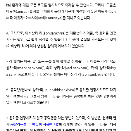
ka) 존재에 대한 모든 욕구를 일시적으로 억제할 수 있습니다. 그러나, 그들은
아닛짜(anicca) 특성을 이해하지 못했기 때문에 여전히 ‘감춰진 아윗자-(avijj
ā) 즉 아윗자- 아누사야(avijjā anusaya)를 지니고 있습니다.
4. 그러므로, 아비상카-라(abhisankhāra)는 재탄생의 사이클, 즉 윤회를 연장
시키는 행위라고 쉽게 생각할 수 있습니다. 나중에 결실을 가져오는 각 행위
(아비상카-라)에 의해 생성된 잠재적 에너지가 있습니다.
* 각 행위는 마음, 말, 또는 몸을 통해 행해질 수 있습니다. 이들은 각각 ‘마노-
상카-라(manō sankhāra)’, 와찌 상카-라(vaci sankhāra), 까-야 상카-라(kāy
a sankhāra)로 이끕니다. 오염된 행위는 아비상카-라(abhisankhāra)입니다.
5. 공덕행(뿐나-비 상카-라, punnābhisankhāra)도 윤회를 연장시키므로 하지
말아야 할까요? 그렇지 않습니다. 붓다께서는 공덕행을 하는 것을 망설이지
말아야 한다고 강조하셨습니다.
* 윤회를 연장시키지 않고 공덕행을 하는 방법이 있으며, 이 방법은 ‘
선뿌리 연
기(
꾸살라ㅡ물-라 빠띳짜 사뭅빠-다
)
’로 상세히 설명되어 있습니다.
붓다께서
가르치신 연기법의 본질적인 이 부분이 지금까지 2천년이 넘도록 알려지지 않