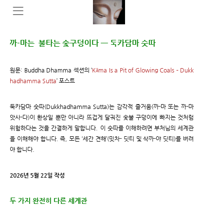
까-마는 불타는 숯구덩이다 ㅡ 둑카담마 숫따
원문: Buddha Dhamma 섹션의 ‘
Kāma Is a Pit of Glowing Coals – Dukk
hadhamma Sutta
’ 포스트
둑카담마 숫따(Dukkhadhamma Sutta)는 감각적 즐거움(까-마 또는 까-마
앗사-다)이 환상일 뿐만 아니라 뜨겁게 달궈진 숯불 구덩이에 빠지는 것처럼
위험하다는 것을 간결하게 말합니다. 이 숫따를 이해하려면 부처님의 세계관
을 이해해야 합니다. 즉, 모든 ‘세간 견해’(밋차- 딧티 및 삭까-야 딧티)를 버려
야 합니다.
2026년 5월 22일 작성
두 가지 완전히 다른 세계관