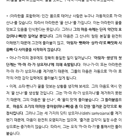
* (아라한을 포함하여) 인간 몸으로 태어난 사람은 누구나 자동적으로 까-마
산냐-를 갖습니다. 따라서 아라한은 ‘꿀 산냐-’를 가집니다. 이는 아라한이 꿀을
맛보고 있음을 인식한다는 뜻입니다. 그러나
그의 마음 속에는 단지 약간의 호
감(마나-빠)만 일어날 뿐입니다
. 그의 마음은 그 산냐의 ‘참된 본질’을 완전히
이해했기 때문에 그것에 들러붙지 않고, ‘
아윗자- 빳짜야- 상카-라’로 빠띳짜 사
뭅빠-다 사이클을 시작하지 않습니다
.
* 아나-가-미의 경우에도 정확히 동일한 일이 일어납니다.
‘아윗자- 생성’의 첫
단계는 ‘까-마 라-가 상요자나’에 의해 촉발됩니다
. 아나-가-미 또는 아라한은
까-마 라-가 상요자나를 제거했기 때문에, 그들의 마음은 자동으로 ‘까-마 로
까’의 어떤 감각 입력에도 들러붙지 않게 됩니다.
* 이제, 소따-빤나가 꿀을 맛보는 상황을 생각해 보세요. 그의 마음도 역시 먼
저 ‘꿀 산냐-’를 생성할 것입니다. 그는 ‘까-마 라-가 상요자나’를 제거하지 못했
기 때문에, 그의 마음은 ‘꿀 산냐-’, 즉 ‘꿀의 맛’에 들러붙습니다.
그 들러붙음으
로, 마음도 초기의 미미한 좋아함(마나-빠)을 좀 더 강한 ‘즐거운 감각’으로 확
장시킵니다
. 그러나 그는 세 가지의 딧티 상요자나(diṭṭhi saṁyojana)를 제거
했기 때문에, 마음이 완전히 오염되지는 않으며, ‘즐거운 감각’이 일정 수준 이
상으로는 증가하지 않습니다. 따라서, 그는 오직 ‘까-마 라-가’를 통해서만 들러
붙습니다.