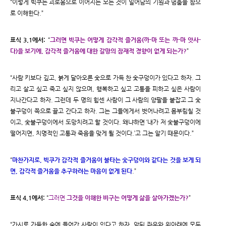
“이렇게 빅쿠는 괴로움으로 이어지는 모든 것이 일어남의 기원과 멈춤을 참으
로 이해한다.”
표식 3.1에서:
“
그러면 빅쿠는 어떻게 감각적 즐거움(까-마 또는 까-마 앗사-
다)을 보기에, 감각적 즐거움에 대한 갈망의 잠재적 경향이 없게 되는가?
”
“사람 키보다 깊고, 붉게 달아오른 숯으로 가득 찬 숯구덩이가 있다고 하자. 그
리고 살고 싶고 죽고 싶지 않으며, 행복하고 싶고 고통을 피하고 싶은 사람이
지나간다고 하자. 그런데 두 명의 힘센 사람이 그 사람의 양팔을 붙잡고 그 숯
불구덩이 쪽으로 끌고 간다고 하자. 그는 그들에게서 벗어나려고 몸부림칠 것
이고, 숯불구덩이에서 도망치려고 할 것이다. 왜냐하면 ‘내가 저 숯불구덩이에
떨어지면, 치명적인 고통과 죽음을 맞게 될 것이다.’고 그는 알기 때문이다.”
“
마찬가지로, 빅쿠가 감각적 즐거움이 불타는 숯구덩이와 같다는 것을 보게 되
면, 감각적 즐거움을 추구하려는 마음이 없게 된다
.”
표식 4.1에서:
“
그러면
그것을 이해한 비구는 어떻게 삶을 살아가겠는가?
”
“가시로 가득한 숲에 들어간 사람이 있다고 하자. 앞뒤 좌우와 위아래에 모두