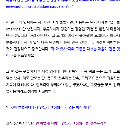
ññāvimuttiṁ yathābhūtaṁ nappajānāti)
.”
(어떤 감각 입력이든 까-마 산냐-가 촉발되면, 처음에는 단지 미세한 ‘좋아함
(manāpa)’만 생깁니다. 뿌툿자나가 경험하는 강렬한 ‘기쁨’은 완전히 마음이
만든 것입니다. 아라한은 단지 그 초기의 미세한 ‘좋아함’만 느낍니다. 따라서
뿌툿자나의 까-마 앗사-다는 완전히 마음이 만든 것입니다. 이것을 이해하는
것이 결정적으로 중요합니다. ‘
까-마 앗사-다와 고통은 대부분 마음이 만든 것
이다
’을 참조하세요.)
그 후 같은 구절이 다른 다섯 감각에 대해 반복된다. 즉 귀로 듣는 소리, 코로
맡는 냄새, 혀로 맛보는 맛, 몸으로 접촉하는 감촉, 그리고 마음으로 떠올리는
기억에 대해서이다.
인드리야 상와라
가 없는
뿌툿자나
는
그것들을 모두 ‘진짜
즐거움’이라고 생각
하며 집착한다.
“
이것이
뿌툿자나
에게 ‘
인드리야 상와라
’가 없는 방식이다
.”
표식 6.1에서:
“
그러면 어떻게 사람이 인드리야 상와라를 갖추는가?
”