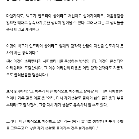
마찬가지로, 빅쿠가
인드리야 상와라
로 처신하고 살아가더라도, 마음챙김을
잃으면 때때로 능숙하지 못한 생각이 일어날 수 있다. 그러나 그는 그 생각들을
즉시 버리고 제거한다.
이것이 빅쿠가
인드리야 상와라
로 일깨워 감각적 산란이 자신을 압도하지 못
하게 하는 방식이다.”
(
주:
이것이
소따빤나
가 사띠빳타나를 육성하는 방식입니다. 이것이 완성되면
아라한과에 도달합니다. 그 이후 아라한의 마음은 어떤 감각 입력에도 자동적
으로 들러붙음을 멈춥니다.)
표식 8.4에서:
“그 빅쿠가 이런 방식으로 처신하고 살아갈 때, 다른 사람들(친
척이나 가족 같은 이들)은 ‘오라, 다시 재가생활로 돌아와 삶의 즐거움과 부를
누려라!’고 말하면서, 그를 다시 재가 생활로 유혹하려 할 수도 있다.
그러나, 이런 방식으로 처신하고 살아가는 (막가 팔라를 성취한) 빅쿠가 수행
을 그만두고 더 낮은 재가 생활로 돌아가는 것은 불가능하다.”