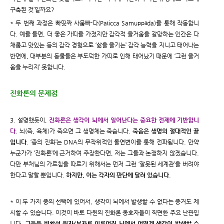
구축된 것’일까요?
* 두 번째 과정은 빠띳짜 사뭅빠-다(Paṭicca Samuppāda)를 통해 작동합니
다. 예를 들면, 더 좋은 가띠를 가졌지만 감각적 즐거움을 갈망하는 인간은 다
채롭고 맛있는 등의 감각 경험으로 ‘삶을 즐기는’ 감각 능력을 지니고 태어나는
반면에, 대부분의 동물들은 부도덕한 가띠로 인해 태어났기 때문에 ‘그런 즐거
움을 누리지’ 못합니다.
진화론의 문제점
3. 설명했듯이,
진화론은 생각이 뇌에서 일어난다는 중요한 전제에 기반합니
다
. 뇌(즉, 육체)가 죽으면 그 생명체는 죽습니다.
죽음은 생명의 절대적인 끝
입니다
. ‘종의 진화’는 DNA의 무작위적인 돌연변이를 통해 전파됩니다. 만약
누군가가 ‘진화론’에 근거하여 주장한다면, 저는 그들과 논쟁하지 않겠습니다.
다만 부처님의 가르침을 따르기 위해서는 먼저 그런 ‘잘못된 세계관’을 버려야
한다고 말할 뿐입니다.
하지만, 이는 각자의 판단에 달려 있습니다
.
* 이 두 가지 중의 선택에 있어서, 생각이 뇌에서 발생할 수 없다는 증거도 제
시할 수 있습니다. 이것이 바로 다윈의 진화론 옹호자들이 직면한 주요 난관입
니다.
그들은 비활성 원자/분자로 이루어진 뇌에서 어떻게 생각이 발생할 수