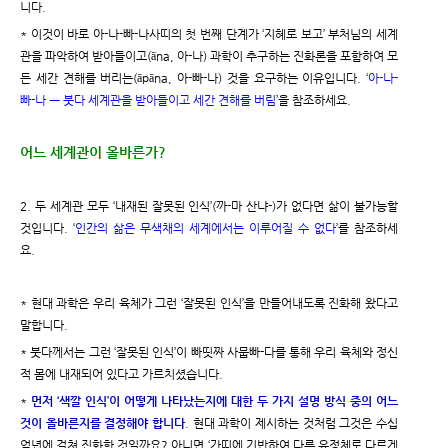
니다.
* 이것이 바로 아-나-빠-나사띠의 첫 번째 단계가 ‘지혜로 보고’ 부처님의 세계
관을 파악하여 받아들이고(āna, 아-나) 과학이 추구하는 진화론을 포함하여 모
든 세간 견해를 버리는(āpāna, 아-빠-나) 것을 요구하는 이유입니다. ‘
아-나-
빠-나 ㅡ 붓다 세계관을 받아들이고 세간 견해를 버림
’을 참조하세요.
어느 세계관이 올바른가?
2. 두 세계관 모두 ‘내재된 잘못된 인식’(까-마 산냐-)가 없다면 삶이 불가능할
것입니다. ‘
인간의 삶은 무색채의 세계에서는 이루어질 수 없다
’를 참조하세
요.
* 현대 과학은 우리 육체가 그런 ‘잘못된 인식’을 만들어내도록 진화해 왔다고
말합니다.
* 붓다께서는 그런 ‘잘못된 인식’이 빠띳짜 사뭅빠-다를 통해 우리 육체와 정신
적 몸에 내재되어 있다고 가르치셨습니다.
*
먼저 ‘색깔 인식’이 어떻게 나타났는지에 대한 두 가지 설명 방식 중의 어느
것이 올바른지를 결정해야 합니다
. 현대 과학이 제시하는 것처럼 그것은 수십
억년에 걸쳐 진화한 것일까요? 아니면 ‘가띠에 기반하여 다른 유정체로 다르게