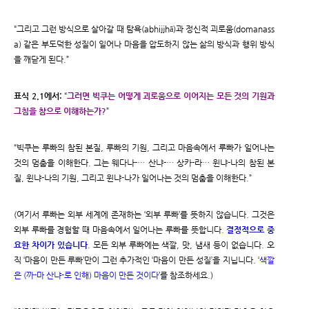
“그리고 그런 방식으로 살아갈 때 탐욕(abhijjhā)과 정신적 괴로움(domanass
a) 같은 부도덕한 성질이 일어나 마음을 압도하지 않는 삶의 방식과 행위 방식
을 깨닫게 된다.”
표식 2.1에서:
“
그러면 빅쿠는 어떻게 괴로움으로 이어지는 모든 것의 기원과
그침을 참으로 이해하는가?
”
“빅쿠는 루빠의 참된 본질, 루빠의 기원, 그리고 마음속에서 루빠가 일어나는
것의 멈춤을 이해한다. 그는 웨다나-… 산냐-… 상카-라… 윈냐-나의 참된 본
질, 윈냐-나의 기원, 그리고 윈냐-나가 일어나는 것의 멈춤을 이해한다.”
(여기서 루빠는 외부 세계에 존재하는 ‘외부 루빠’를 뜻하지 않습니다. 그것은
외부 루빠를 경험할 때 마음속에서 일어나는 루빠를 뜻합니다.
결정적으로 중
요한 차이가 있습니다
. 모든 외부 루빠에는 색깔, 맛, 냄새 등이 없습니다. 오
직 ‘마음이 만든 루빠’만이 그런 추가적인 ‘마음이 만든 성질’을 지닙니다. ‘
색깔
은 (까-마 산냐-로 인해) 마음이 만든 것이다
’를 참조하세요.)