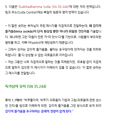
5. 다음은 ‘
Dukkhadhamma Sutta (SN 35.244)
’에 대한 저의 번역입니다.
링크 주소(Sutta Central)에는 빠알리 원문과 영어 번역이 있습니다.
* 이 짧은 숫따는 부처님의 주된 메시지를 직접적으로 전달하는데,
왜 감각적
즐거움(kāma assāda)이 단지 환상일 뿐만 아니라 위험한 것인지
를 기술합니
다. 왜냐하면 그런 ‘마음이 만든 까-마 앗사-다’를 기반으로, 사람들이 부도덕한
행위를 하고, 아빠-야(apāyā)에 재탄생하기 때문입니다.
* 그래서 성자는 감각적 즐거움을, 불타는 숯구덩이에 던져지는 것을 피하듯
피합니다. 둘 다 상상할 수 없는 괴로움으로 이어집니다.
* 저는 그동안 너무 직접적으로 말하는 것을 피해왔지만, 모호함 없이 직접적
으로 말하지 않으면 이 메시지가 이해되지 않을 것 같습니다. 이 짧은 숫따는
그 메시지를 전달합니다.
둑카담마 숫따 (SN 35.244)
표식 1.1에서:
“빅쿠들이여, 빅쿠가 괴로움의 기원과 그침(괴로움에 관한 성스
런 진리)을 참으로 이해하게 되면, 감각적 즐거움을 그런 방식으로 보게 되어
감각적 즐거움을 추구하려는 잠재적 경향이 없게 된다
.”