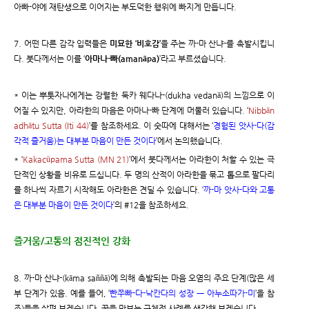
아빠-야에 재탄생으로 이어지는 부도덕한 행위에 빠지게 만듭니다.
7. 어떤 다른 감각 입력들은
미묘한 ‘비호감’
을 주는 까-마 산냐-를 촉발시킵니
다. 붓다께서는 이를 ‘
아마나-빠(amanāpa)
’라고 부르셨습니다.
* 이는 뿌툿자나에게는 강렬한 둑카 웨다나-(dukha vedanā)의 느낌으로 이
어질 수 있지만, 아라한의 마음은 아마나-빠 단계에 머물러 있습니다. ‘
Nibbān
adhātu Sutta (Iti 44)
’를 참조하세요. 이 숫따에 대해서는 ‘
경험된 앗사-다(감
각적 즐거움)는 대부분 마음이 만든 것이다
’에서 논의했습니다.
* ‘
Kakacūpama Sutta (MN 21)
’에서 붓다께서는 아라한이 처할 수 있는 극
단적인 상황을 비유로 드십니다. 두 명의 산적이 아라한을 묶고 톱으로 팔다리
를 하나씩 자르기 시작해도 아라한은 견딜 수 있습니다. ‘
까-마 앗사-다와 고통
은 대부분 마음이 만든 것이다
’의 #12을 참조하세요.
즐거움/고통의 점진적인 강화
8. 까-마 산냐-(kāma saññā)에 의해 촉발되는 마음 오염의 주요 단계(많은 세
부 단계가 있음. 예를 들어, ‘
빤쭈빠-다-낙칸다의 성장 ㅡ 아누소따가-미
’을 참
조)들을 살펴 보겠습니다. 꿀을 맛보는 구체적 사례를 생각해 보겠습니다.