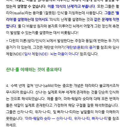
있는지 설명할 수 없습니다
.
이를 ‘의식의 난제’라고 부릅니다
. 또한 그들은 퀄
리아(qualia)라는 용어를 ‘(잘못된) 인식’을 지칭하는데 사용합니다.
그들은 ‘퀄
리아’를 설명하는데 있어서도
‘의식의 난제’를 설명하는 것과
같은 문제에 직면
합니다
. 둘 다 비활성 원자와 분자로 이루어진 뇌에서 어떻게 그런 정신적 측면
이 발생할 수 있는지를 설명하는 데서 비롯됩니다!
* 다윈의 이론(생각/인식이 뇌에서 발생한다는 주장과 동일)에 반하는 두 가지
증거가 더 있는데, 그것은 재탄생 이야기(‘
재탄생(윤회)의 증거
’를 참조)와 임사
체험(NDE)(‘
임사 체험(NDE): 뇌는 마음이 아니다
’ 참조)입니다.
산냐-를 이해하는 것이 중요하다
4. 수백 년에 걸쳐 ‘산냐-(saññā)’라는 중요한 개념은 테라와다 불교에서조차
무시되어 왔습니다. 산냐-는 실제로 외부 세계에 존재하는 것을 단순히 인식하
는 것으로 해석되었습니다. 예를 들어, 마하-웨달라 숫따에 대해 모든 번역자
들은 색깔이 실제로 존재한다고 가정하여 해당 구절을 잘못 해석하였습니다.
그들은 산자-나-띠, 위자-나-띠, 및 빠자-나-띠라는 낱말들의 차이를 이해하지
못했습니다. ‘
마하-웨달라 숫따 ㅡ 산자-나-띠, 위자-나-띠, 빠자-나-띠
’를 참조
하세요.