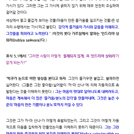
가시가 있다. 그러면 그는 그 가시에 긁히지 않기 위해 매우 천천히 조심하며
걸어갈 것이다.
세상에서 좋고 즐겁게 보이는 것들(마음이 만든 즐거움을 일으키는 것들)은 성
자의 수행에서는 ‘가시’라고 불린다.
감각적 즐거움이 가시와 같음을 이해하고,
그것들을 피하려고 노력한다
.” (
이것이 붓다 가르침에서 말하는 ‘인드리야 상
와라(indriya saṁvara)’다
.)
표식 5.1에서:
“
그러면 사람이 어떻게
절제되지 않게
, 즉 ‘
인드리야 상와라
’가
없게 되는가?
”
“
빅쿠가 눈으로 어떤 형상을 본다고 하자
. 그것이 즐거우면 붙잡고, 불쾌하면
싫어한다. (그들은 그런 좋아함/싫어함이 ‘까-마 산냐-’에 의해 자동적으로 촉
발된다는 것을 이해하지 못한다.)
그는 마음이 멋대로 달아나도록 내버려두고,
마음은 계속해서 더 많은 ‘즐거움/분노의 감각’을 만들어내며, 그것은 높은 수
준의 ‘마음이 만든 기쁨이나 분노’로까지 커질 수 있다
.
그것은 그가 까-마 산냐-가 어떻게 촉발되었는지, 그리고 그것이 어떻게 자동
적으로 마음을 집착하게 만들었는지를 이해하지 못하기 때문이다.
그는 그런
마음이 만든 즐거움의 참된 본질을 이해하지 못한다(tañca cetovimuttiṁ pa