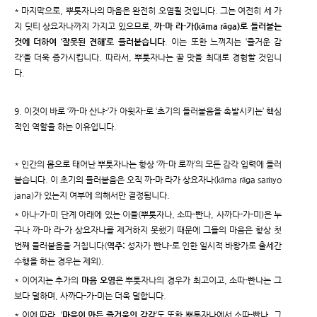
* 마지막으로, 뿌툿자나의 마음은 완전히 오염될 것입니다. 그는 여전히 세 가
지 딧티 상요자나까지 가지고 있으므로,
까-마 라-가(kāma rāga)로 들러붙는
것에 더하여 ‘잘못된 견해’로 들러붙습니다
. 이는 또한 느껴지는 ‘즐거운 감
각’을 더욱 증가시킵니다. 따라서, 뿌툿자나는 꿀 맛을 최대로 경험할 것입니
다.
9. 이것이 바로 ‘까-마 산냐-’가 아윗자-로 ‘초기의 들러붙음을 촉발시키는’ 핵심
적인 역할을 하는 이유입니다.
* 인간의 몸으로 태어난 뿌툿자나는 항상 ‘까-마 로까’의 모든 감각 입력에 들러
붙습니다. 이 초기의 들러붙음은 오직 까-마 라가 상요자나(kāma rāga saṁyo
jana)가 있는지 여부에 의해서만 결정됩니다.
* 아나-가-미 단계 아래에 있는 이들(뿌툿자나, 소따-빤나, 사까다-가-미)은 누
구나 까-마 라-가 상요자나를 제거하지 못했기 때문에 그들의 마음은 항상 첫
번째 들러붙음을 거칩니다(
역주:
성자가 빤냐-로 인한 일시적 바왕가로 출세간
수행을 하는 경우는 제외).
* 이어지는 추가의
마음 오염
은 뿌툿자나의 경우가 최고이고, 소따-빤나는 그
보다 덜하며, 사까다-가-미는 더욱 덜합니다.
* 이에 따라, ‘
마음이 만든 즐거움의 감각
’도 또한 뿌툿자나에서 소따-빤나, 그