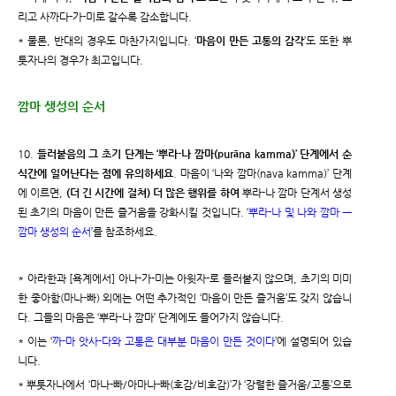
리고 사까다-가-미로 갈수록 감소합니다.
* 물론, 반대의 경우도 마찬가지입니다. ‘
마음이 만든 고통의 감각
’도 또한 뿌
툿자나의 경우가 최고입니다.
깜마 생성의 순서
10.
들러붙음의 그 초기 단계는 ‘뿌라-나 깜마(purāna kamma)’ 단계에서 순
식간에 일어난다는 점에 유의하세요
. 마음이 ‘나와 깜마(nava kamma)’ 단계
에 이르면,
(더 긴 시간에 걸쳐) 더 많은 행위를 하여
뿌라-나 깜마 단계서 생성
된 초기의 마음이 만든 즐거움을 강화시킬 것입니다. ‘
뿌라-나 및 나와 깜마 ㅡ
깜마 생성의 순서
’를 참조하세요.
* 아라한과 [욕계에서] 아나-가-미는 아윗자-로 들러붙지 않으며, 초기의 미미
한 좋아함(마나-빠) 외에는 어떤 추가적인 ‘마음이 만든 즐거움’도 갖지 않습니
다. 그들의 마음은 ‘뿌라-나 깜마’ 단계에도 들어가지 않습니다.
* 이는 ‘
까-마 앗사-다와 고통은 대부분 마음이 만든 것이다
’에 설명되어 있습
니다.
* 뿌툿자나에서 ‘마나-빠/아마나-빠(호감/비호감)’가 ‘강렬한 즐거움/고통’으로