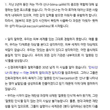
1. 지난 3년여 동안 저는 ‘까-마 산냐-(kāma saññā)’의 중요한 역할에 대해 설
명하는 많은 포스트를 썼습니다. 까-마 산냐-는 까-마 로까에 태어난 모든 사람
에게 내재되어 있으며, 어떤 감각 입력을 받으면 아윗자-를 유발하게 합니다.
따라서, [범부의] 모든 감각 사건에서 빠띳짜 사뭅빠-다 과정은 ‘아윗자- 빳짜
야- 상카-라(avijjā paccayā saṅkhāra)’로 시작됩니다.
* 달리 말하면, 우리는 외부 세계를 있는 그대로 경험하지 못합니다. 예를 들
어, 우리는 ‘다채로운 대상’을 본다고 생각하지만, 외부 세계의 어떤 대상에도
색깔이 없습니다. 우리는 ‘맛있는 음식’이 있다고 생각하지만, 어떤 음식에도
본질적 ‘맛’이 없습니다. 우리의 모든 감각 기관은 내부적으로 이 ‘잘못된 인
식’들을 생성합니다.
* 신경과학자들과 철학자들은 30년 넘게 이 사실을 알아 왔습니다. ‘
인식(산
냐-)의 환상 ㅡ 이는 과학적 합의(의견 일치)다
’을 참조하세요. 그러나 그들은
진화과정에서 우리 육체가 그런 ‘잘못된 인식’(‘perception’은 ‘산냐-’를 나타내
는 영어 낱말임)을 생성하도록 만들어졌다고 믿기 때문에 이에 대해 염려하지
않습니다.
* 우리는 시작이 없는 재탄생 과정에 내재된 ‘잘못된 인식’에 속아 왔기에, 그런
‘잘못된 인식’을 믿지 않는 것이 사실상 불가능합니다. 물론, 현대 과학은 재탄
생을 믿지 않으므로, 그들의 설명이나 세계관은 [붓다 담마와는] 완전히 다릅