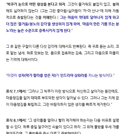
“
빅쿠가 눈으로 어떤 형상을 본다고 하자
. 그것이 즐거워도 붙잡지 않고, 불쾌
해도 싫어하지 않는다. (그는 그런 좋아함/싫어함이 ‘까-마 산냐-’에 의해 자동
적으로 촉발된다는 것을
이해
한다.)
그는 마음이 멋대로 달아나지 않게 하고
더 많은 ‘즐거움/분노의 감각’을 생성하지 않게 하여, ‘마음이 만든 기쁨 또는 분
노’라는 높은 수준으로 증폭시키지 않게 한다
.”
그 후 같은 구절이 다른 다섯 감각에 대해서도 반복된다. 즉 귀로 듣는 소리, 코
로 맡는 냄새, 혀로 맛보는 맛, 몸으로 접촉하는 감촉, 그리고 마음으로 떠올리
는 기억에 대해서이다.
“
이것이
성자(막가 팔라를 얻은 자)
가
인드리야 상와라
를 지니는 방식이다
.”
표식 7.1에서:
“그러나 그 빅쿠가 이런 방식으로 처신하고 살아가는 동안에도,
마음챙김을 잃어 때때로 부도덕한 생각이 일어날 수 있다. 그러나 그는 지체 없
이 마음챙김을 확립하고, 그런 바람직하지 않은 생각을 빠르게 제거한다.”
표식 8.1에서:
“그 생각들을 얼마나 빨리 제거해야 하는지는 다음 비유로 설명
할 수 있다. 하루 종일 달구어진 쇠솥이 있다고 하자. 그 위에 물방울 두세 개를
떨어뜨리면, 그 물방울은 즉시 마르고 증발해버린다.