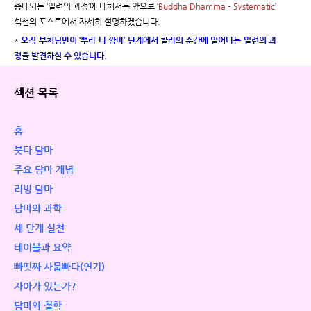
증대되는 ‘일련의 과정’에 대해서는 앞으로 ‘
Buddha Dhamma – Systematic
’
섹션의 포스트에서 자세히 설명하겠습니다.
*
오직 부처님만이 ‘뿌라-나 깜마’ 단계에서 찰라의 순간에 일어나는 일련의 과
정을 발견하실 수 있습니다
.
섹션 목록
홈
붓다 담마
주요 담마 개념
리빙 담마
담마와 과학
세 단계 실천
테이블과 요약
빠띳짜 사뭅빠다(연기)
자아가 있는가?
담마와 철학