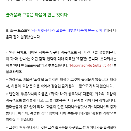
즐거움과 고통은 마음이 만든 것이다
6. 최근 포스트인 ‘
까-마 앗사-다와 고통은 대부분 마음이 만든 것이다
’에서 다
음과 같이 설명했습니다.
* 인간 육체로 태어난 사람은 누구나 자동적으로 까-마 산냐-를 경험하는데,
이 까-마 산냐-는 어떤 감각 입력에 대해
미묘한 ‘호감’
을 줍니다. 붓다께서는
이를 ‘
마나-빠(manāpa)
’라고 부르셨습니다. ‘
Nibbānadhātu Sutta (Iti 44)
’를
참조하세요.
* 아라한도 미묘한 ‘
호감
’을 느끼지만, 마음이 그것에 들러붙지 않습니다. 따라
서, 처음의 ‘호감’은 마음 속에서 강렬한 즐거움의 느낌으로 자라지 않습니다.
* 반면에, 뿌툿자나의 마음은 (‘까-마 라-가 상요자나’ 때문에) 최초의 ‘
호감
’에
자동적으로 들러붙게 되고, 그 들러붙음은 여러 단계를 거쳐 더욱 강해집니다.
들러붙음이 증가함에 따라, ‘마음이 만든 웨다나-’(삼팟사 자- 웨다나-)도 증가
합니다. 따라서, 특정한 감각 입력에 대해 뿌툿자나에게는 ‘강렬한 기쁨’으로
이어질 수 있습니다.
* 그것이 뿌툿자나가 더 많은 그런 즐거움을 추구하고 깜마 에너지를 축적하여