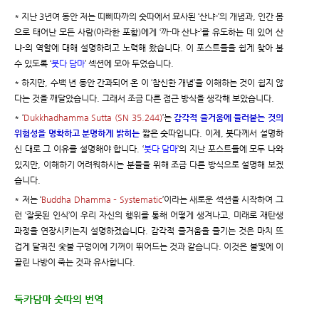
* 지난 3년여 동안 저는 띠삐따까의 숫따에서 묘사된 ‘산냐-’의 개념과, 인간 몸
으로 태어난 모든 사람(아라한 포함)에게 ‘까-마 산냐-’를 유도하는 데 있어 산
냐-의 역할에 대해 설명하려고 노력해 왔습니다. 이 포스트들을 쉽게 찾아 볼
수 있도록 ‘
붓다 담마
’ 섹션에 모아 두었습니다.
* 하지만, 수백 년 동안 간과되어 온 이 ‘참신한 개념’을 이해하는 것이 쉽지 않
다는 것을 깨달았습니다. 그래서 조금 다른 접근 방식을 생각해 보았습니다.
* ‘
Dukkhadhamma Sutta (SN 35.244)
’는
감각적 즐거움에 들러붙는 것의
위험성을 명확하고 분명하게 밝히는
짧은 숫따입니다. 이제, 붓다께서 설명하
신 대로 그 이유를 설명해야 합니다. ‘
붓다 담마
’의 지난 포스트들에 모두 나와
있지만, 이해하기 어려워하시는 분들을 위해 조금 다른 방식으로 설명해 보겠
습니다.
* 저는 ‘
Buddha Dhamma – Systematic
’이라는 새로운 섹션을 시작하여 그
런 ‘잘못된 인식’이 우리 자신의 행위를 통해 어떻게 생겨나고, 미래로 재탄생
과정을 연장시키는지 설명하겠습니다. 감각적 즐거움을 즐기는 것은 마치 뜨
겁게 달궈진 숯불 구덩이에 기꺼이 뛰어드는 것과 같습니다. 이것은 불빛에 이
끌린 나방이 죽는 것과 유사합니다.
둑카담마 숫따의 번역