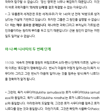
작하여 탐구할 수 없습니다. ‘정신 영역’은 너무나 복잡하기 때문입니다. 이것
이 바로 과학자들이 ‘
의식의 난제
’를 결코 해결할 수 없는 이유입니다.
* 그 ‘유물론적 세계관’은 또한 세계(우주)가 약 140억 년 전에 ‘빅뱅’으로 생겨
났다는 가설에 기반하고 있습니다. 하지만 그들은 그 원인을 설명할 수 없습니
다!
이는 매우 중요한 문제입니다
. 왜냐하면 과학(그리고 부처님의 가르침)은
인과율이라는 원리에 뿌리를 두고 있기 때문입니다! 근본 원인이 없이는 어떤
일도 일어날 수 없습니다.
아-나-빠-나사띠의 두 번째 단계
11(10). ‘세속적 견해’를 영원히 버림으로써 소따-빤나 단계에 이르면, 닙바-나
에 이르는 ‘로드맵’이 명확해집니다. 번뇌가 마음에 어떻게 일어나는지(둑카 사
무다야) 그리고 그런 번뇌가 마음에 일어나는 것을 멈추는 방식(둑카 니로다)
을 정확하게 알게 됩니다.
* 그런데, 둑카 사무다야(dukkha samudaya)는 로까 사무다야(loka samud
aya)와 동일하고, 둑카 니로다(dukkha nirodha)는 로까 니로다(loka nirodh
a)와 동일합니다. 아라한과에 도달할 때, 그것은 로까 사무다야를 멈추고 로까
니로다를 얻는 것과 동일합니다. 마찬가지로, 그것은 빠띳짜 사뭅빠-다(Paṭicc