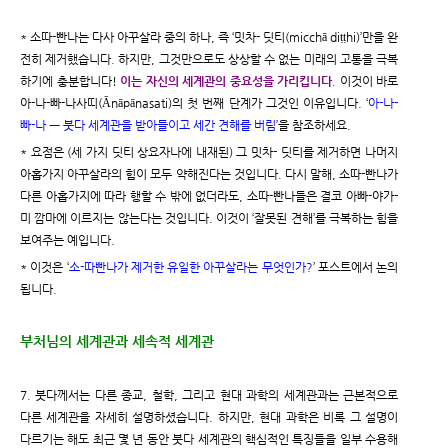
* 소따-빤나는 다사 아꾸살라 중의 하나, 즉 ‘밋차- 딧티(micchā diṭṭhi)’만을 완
전히 제거했습니다. 하지만, 그것만으로도 상상할 수 없는 미래의 고통을 극복
하기에 충분합니다!
이는 자신의 세계관의 중요성을 가리킵니다
. 이것이 바로
아-나-빠-나사띠(Ānāpānasati)의 첫 번째 단계가 그것인 이유입니다. ‘
아-나-
빠-나 ㅡ 붓다 세계관을 받아들이고 세간 견해를 버림
’을 참조하세요.
*
요점은 (세 가지 딧티 상요자나에 내재된) 그 밋차- 딧티를 제거하면 나머지
아홉가지 아꾸살라의 힘이 모두 약해진다는 것입니다. 다시 말해, 소따-빤나가
다른 아홉가지에 따라 행할 수 밖에 없더라도, 소따-빤나들은 결코 아빠-야가-
미 깜마에 이르지는 않는다는 것입니다. 이것이 ‘잘못된 견해’를 극복하는 힘을
보여주는 예입니다.
* 이것은 ‘
소-따빤나가 제거한 유일한 아꾸살라는 무엇인가?
’ 포스트에서 논의
됩니다.
부처님의 세계관과 세속적 세계관
7. 붓다께서는 다른 종교, 철학, 그리고 현대 과학의 세계관과는 근본적으로
다른 세계관을 자세히 설명하셨습니다. 하지만, 현대 과학은 비록 그 설명이
다르기는 해도 최근 몇 년 동안 붓다 세계관의 핵심적인 특징들을 일부 수용해