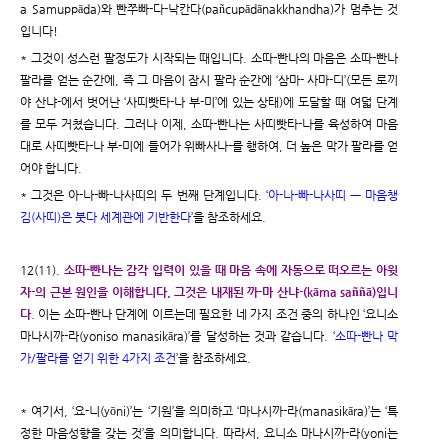
a Samuppāda)와 빤쭈빠-다-낙칸다(pañcupādānakkhandha)가 멈추는 것
입니다!
* 그것이 성스런 팔정도가 시작되는 때입니다. 소따-빤나의 마음은 소따-빤나
팔라를 얻는 순간에, 즉 그 마음이 잠시 팔라 순간에 ‘삼마- 사마-디’(모든 로끼
야 산냐-에서 벗어난 ‘사띠빳타-나 부-미’에 있는 상태)에 도달할 때 여덟 단계
를 모두 거쳤습니다. 그러나 이제, 소따-빤나는 사띠빳타-나를 육성하여 마음
대로 사띠빳타-나 부-미에 들어가 위빠사나-를 행하여, 더 높은 막가 팔라를 얻
어야 합니다.
* 그것은 아-나-빠-나사띠의 두 번째 단계입니다. ‘
아-나-빠-나사띠 ㅡ 마음챙
김(사띠)은 붓다 세계관에 기반한다
’을 참조하세요.
12(11).
소따-빤나는 감각 입력이 있을 때 마음 속에 자동으로 떠오르는 아윗
자-의 근본 원인을 이해합니다. 그것은 내재된 까-마 산냐-(kāma saññā)입니
다
. 이는 소따-빤나 단계에 이르는데 필요한 네 가지 조건 중의 하나인 ‘요니소
마나시까-라(yoniso manasikāra)’를 달성하는 것과 같습니다. ‘
소따-빤나 막
가/팔라를 얻기 위한 4가지 조건
’을 참조하세요.
* 여기서, ‘요-니(yōni)’는 ‘기원’을 의미하고 ‘마나시까-라(manasikāra)’는 ‘특
정한 마음성향을 갖는 것’을 의미합니다. 따라서, 요니소 마나시까-라(yoni는