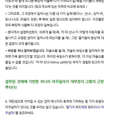
아윗자-와 함께 또다른 빠띳짜 사뭅빠-다가 시작되어 삶/죽음 사이클이 계속된
다’는 것을 의미합니다.(링크 주소에 있는 직역과 비교해 보세요.)
* 그러므로, 그 과정에서 일어나는 다른 네 가지 실체(웨다나-, 산냐-, 상카-라,
윈냐-나)도 (마음이 만든) 루-빠와 같은 방식으로 생각해야 합니다. 이것들은
모두 빠띳짜 사뭅빠-다 과정의 일부입니다.
* 붓다께서 설명하셨듯이, 바르게 볼 때(즉, 까-마 산냐-가 어떻게 아윗자를 유
발시키고 오염된 생각이 일어나게 하는지를 볼 때), 그런 ‘즐거움의 환상’에 대
한 갈망이 크게 줄어듭니다.
*
비유를 하나 들어보겠습니다
. 마술쇼를 볼 때, 마술의 속임수를 알아채지 못
하면 더욱 흥미진진할 것입니다. 하지만 속임수가 밝혀지면, 더 이상 마술쇼를
즐길 수 없을 것입니다. ‘까-마 산냐-(kāma saññā)’는 우리가 경험한 최고의 마
술입니다.
잘못된 견해에 기반한 하나의 아꾸살라가 대부분의 고통의 근본
뿌리다!
6. 재탄생으로 이어질 수 있는 깜마 에너지의 축적에 기여하는 열 가지 유형의
아꾸살라가 있다는 것을 우리는 알고 있습니다. ‘
열가지 부도덕한 행위(다사 아
꾸살라)
’을 참조하세요.