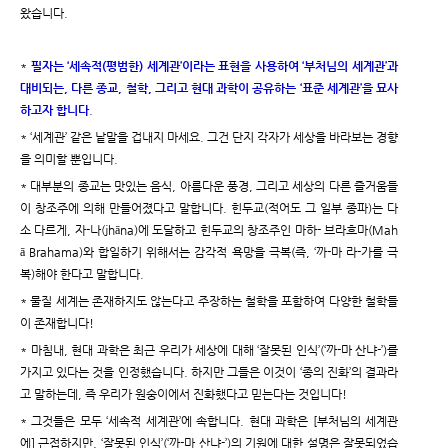
왔습니다.
*
필자는 ‘세속적(평범한) 세계관’이라는 표현을 사용하여 ‘부처님의 세계관’과
대비되는, 다른 종교, 철학, 그리고 현대 과학이 공유하는 ‘표준 세계관’을 묘사
하고자 합니다
.
* ‘세계관’ 같은 낱말을 겁내지 마세요. 그건 단지 각자가 세상을 바라보는 경향
을 의미할 뿐입니다.
* 대부분의 종교는 맛있는 음식, 아름다운 풍경, 그리고 세상의 다른 즐거움들
이 창조주에 의해 만들어졌다고 말합니다. 힌두교(적어도 그 일부 종파)는 다
소 다르게, 자-나(jhāna)에 도달하고 힌두교의 창조주인 마하- 브라흐마(Mah
ā Brahama)와 합일하기 위해서는 감각적 욕망을 극복(즉, ‘까-마 라-가를 극
복)해야 한다고 말합니다.
* 물질 세계는 존재하지도 않는다고 주장하는 철학을 포함하여 다양한 철학들
이 존재합니다!
* 마침내, 현대 과학은 최근 우리가 세상에 대해 ‘잘못된 인식’(‘까-마 산냐-’)를
가지고 있다는 것을 인정했습니다. 하지만 그들은 이것이 ‘종의 진화’의 결과라
고 말하는데, 즉 우리가 원숭이에서 진화했다고 믿는다는 것입니다!
* 그것들은 모두 ‘세속적 세계관’에 속합니다. 현대 과학은 [부처님의 세계관
에] 근접하지만, ‘잘못된 인식’(‘까-마 산냐-’)의 기원에 대한 설명은 잘못되었습