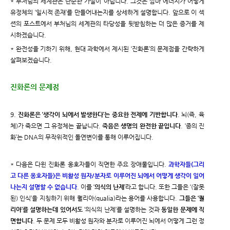
* 부처님의 세계관은 단순한 가설이 아닙니다. 그것은 깜마 에너지가 어떻게
유정체의 ‘일시적 존재’를 만들어내는지를 상세하게 설명합니다. 앞으로 이 섹
션의 포스트에서 부처님의 세계관의 타당성을 뒷받침하는 더 많은 증거를 제
시하겠습니다.
* 완전성을 기하기 위해, 현대 과학에서 제시된 ‘진화론’의 문제점을 간략하게
살펴보겠습니다.
진화론의 문제점
9.
진화론은 ‘생각이 뇌에서 발생한다’는 중요한 전제에 기반합니다
. 뇌(즉, 육
체)가 죽으면 그 유정체는 끝납니다.
죽음은 생명의 완전한 끝입니다
. ‘종의 진
화’는 DNA의 무작위적인 돌연변이를 통해 이루어집니다.
* 다음은 다윈 진화론 옹호자들이 직면한 주요 장애물입니다.
과학자들(그리
고 다른 옹호자들)은 비활성 원자/분자로 이루어진 뇌에서 어떻게 생각이 일어
나는지 설명할 수 없습니다
. 이를 ‘
의식의 난제
’라고 합니다. 또한 그들은 ‘(잘못
된) 인식’을 지칭하기 위해 퀄리아(qualia)라는 용어를 사용합니다.
그들은 ‘퀄
리아’를 설명하는데 있어서도
‘의식의 난제’를 설명하는 것과
동일한 문제에 직
면합니다
. 두 문제 모두 비활성 원자와 분자로 이루어진 뇌에서 어떻게 그런 정