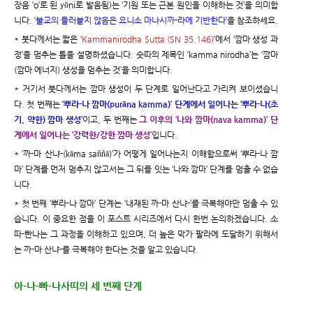
장음 ‘o’로 된 yōni로 발음됨)는 ‘기원 또는 근본 원인을 이해하는 것’을 의미합
니다. ‘
불교의 들러붙지 않음은 요니소 마나시까-라에 기반한다
’을 참조하세요.
* 붓다께서는 짧은 ‘
Kammanirodha Sutta (SN 35.146)
’에서 ‘깜마 생성 과
정’을 멈추는 틀을 설명하셨습니다. 숫따의 제목인 ‘kamma nirodha’는 ‘깜마
(깜마 에너지) 생성을 멈추는 것’을 의미합니다.
* 거기서 붓다께서는 깜마 생성이 두 단계로 일어난다고 가리켜 보이셨습니
다. 첫 번째는
‘뿌라-나 깜마(purāna kamma)’ 단계에서 일어나는 ‘뿌라-나(초
기, 약한) 깜마 생성’
이고, 두 번째는
그 이후의 ‘나와 깜마(nava kamma)’ 단
계에서 일어나는 ‘강력한/강한 깜마 생성’
입니다.
* ‘까-마 산냐-(kāma saññā)’가 어떻게 일어나는지 이해함으로써 ‘뿌라-나 깜
마’ 단계를 먼저 멈추지 않고서는 그 뒤를 잇는 ‘나와 깜마’ 단계를 멈출 수 없습
니다.
* 첫 번째 ‘뿌라-나 깜마’ 단계는 ‘내재된 까-마 산냐-’를 극복해야만 멈출 수 있
습니다. 이 중요한 점을 이 포스트 시리즈에서 다시 한번 논의하겠습니다. 소
따-빤나는 그 과정을 이해하고 있으며, 더 높은 막가 팔라에 도달하기 위해서
는 까-마 산냐-를 극복해야 한다는 것을 알고 있습니다.
아-나-빠-나사띠의 세 번째 단계