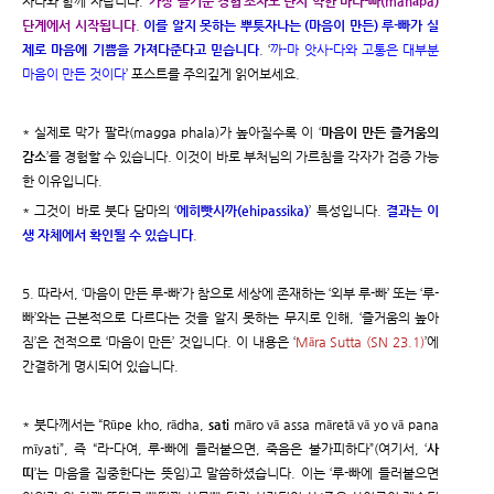
자나와 함께 자랍니다. ‘
가장 즐거운 경험’조차도 단지 약한 마나-빠(manāpa)
단계에서 시작됩니다
.
이를 알지 못하는 뿌툿자나는 (마음이 만든) 루-빠가 실
제로 마음에 기쁨을 가져다준다고 믿습니다
. ‘
까-마 앗사-다와 고통은 대부분
마음이 만든 것이다
’ 포스트를 주의깊게 읽어보세요.
* 실제로 막가 팔라(magga phala)가 높아질수록 이 ‘
마음이 만든 즐거움의
감소
’를 경험할 수 있습니다. 이것이 바로 부처님의 가르침을 각자가 검증 가능
한 이유입니다.
* 그것이 바로 붓다 담마의 ‘
에히빳시까(ehipassika)
’ 특성입니다.
결과는 이
생 자체에서 확인될 수 있습니다
.
5. 따라서, ‘마음이 만든 루-빠’가 참으로 세상에 존재하는 ‘외부 루-빠’ 또는 ‘루-
빠’와는 근본적으로 다르다는 것을 알지 못하는 무지로 인해, ‘즐거움의 높아
짐’은 전적으로 ‘마음이 만든’ 것입니다. 이 내용은 ‘
Māra Sutta (SN 23.1)
’에
간결하게 명시되어 있습니다.
* 붓다께서는 “Rūpe kho, rādha,
sati
māro vā assa māretā vā yo vā pana
mīyati”, 즉 “라-다여, 루-빠에 들러붙으면, 죽음은 불가피하다”(여기서, ‘
사
띠
’는 마음을 집중한다는 뜻임)고 말씀하셨습니다. 이는 ‘루-빠에 들러붙으면