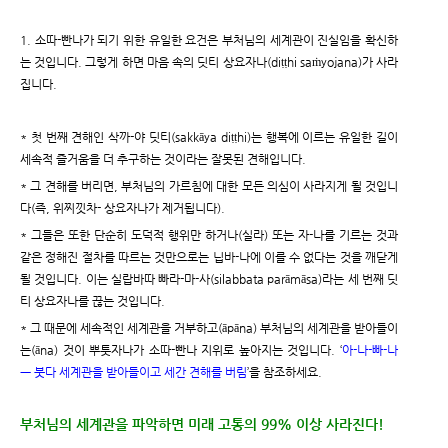
1. 소따-빤나가 되기 위한 유일한 요건은 부처님의 세계관이 진실임을 확신하
는 것입니다. 그렇게 하면 마음 속의 딧티 상요자나(diṭṭhi saṁyojana)가 사라
집니다.
* 첫 번째 견해인 삭까-야 딧티(sakkāya diṭṭhi)는 행복에 이르는 유일한 길이
세속적 즐거움을 더 추구하는 것이라는 잘못된 견해입니다.
* 그 견해를 버리면, 부처님의 가르침에 대한 모든 의심이 사라지게 될 것입니
다(즉, 위찌낏차- 상요자나가 제거됩니다).
* 그들은 또한 단순히 도덕적 행위만 하거나(실라) 또는 자-나를 기르는 것과
같은 정해진 절차를 따르는 것만으로는 닙바-나에 이를 수 없다는 것을 깨닫게
될 것입니다. 이는 실랍바따 빠라-마-사(silabbata parāmāsa)라는 세 번째 딧
티 상요자나를 끊는 것입니다.
* 그 때문에 세속적인 세계관을 거부하고(āpāna) 부처님의 세계관을 받아들이
는(āna) 것이 뿌툿자나가 소따-빤나 지위로 높아지는 것입니다. ‘
아-나-빠-나
ㅡ 붓다 세계관을 받아들이고 세간 견해를 버림
’을 참조하세요.
부처님의 세계관을 파악하면 미래 고통의 99% 이상 사라진다!