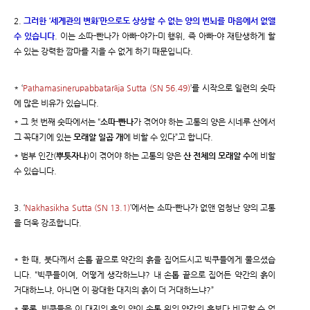
2.
그러한 ‘세계관의 변화’만으로도 상상할 수 없는 양의 번뇌를 마음에서 없앨
수 있습니다
. 이는 소따-빤나가 아빠-야가-미 행위, 즉 아빠-야 재탄생하게 할
수 있는 강력한 깜마를 지을 수 없게 하기 때문입니다.
* ‘
Paṭhamasinerupabbatarāja Sutta (SN 56.49)
’를 시작으로 일련의 숫따
에 많은 비유가 있습니다.
* 그 첫 번째 숫따에서는 “
소따-빤나
가 겪어야 하는 고통의 양은 시네루 산에서
그 꼭대기에 있는
모래알 일곱 개
에 비할 수 있다”고 합니다.
* 범부 인간(
뿌툿자나
)이 겪어야 하는 고통의 양은
산 전체의 모래알 수
에 비할
수 있습니다.
3. ‘
Nakhasikha Sutta (SN 13.1)
’에서는 소따-빤나가 없앤 엄청난 양의 고통
을 더욱 강조합니다.
* 한 때, 붓다께서 손톱 끝으로 약간의 흙을 집어드시고 빅쿠들에게 물으셨습
니다. “빅쿠들이여, 어떻게 생각하느냐? 내 손톱 끝으로 집어든 약간의 흙이
거대하느냐, 아니면 이 광대한 대지의 흙이 더 거대하느냐?”
* 물론, 빅쿠들은 이 대지의 흙의 양이 손톱 위의 약간의 흙보다 비교할 수 없