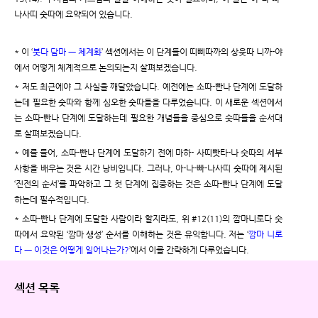
나사띠 숫따에 요약되어 있습니다.
* 이 ‘
붓다 담마 ㅡ 체계화
’ 섹션에서는 이 단계들이 띠삐따까의 상윳따 니까-야
에서 어떻게 체계적으로 논의되는지 살펴보겠습니다.
* 저도 최근에야 그 사실을 깨달았습니다. 예전에는 소따-빤나 단계에 도달하
는데 필요한 숫따와 함께 심오한 숫따들을 다루었습니다. 이 새로운 섹션에서
는 소따-빤나 단계에 도달하는데 필요한 개념들을 중심으로 숫따들을 순서대
로 살펴보겠습니다.
* 예를 들어, 소따-빤나 단계에 도달하기 전에 마하- 사띠빳타-나 숫따의 세부
사항을 배우는 것은 시간 낭비입니다. 그러나, 아-나-빠-나사띠 숫따에 제시된
‘진전의 순서’를 파악하고 그 첫 단계에 집중하는 것은 소따-빤나 단계에 도달
하는데 필수적입니다.
* 소따-빤나 단계에 도달한 사람이라 할지라도, 위 #12(11)의 깜마니로다 숫
따에서 요약된 ‘깜마 생성’ 순서를 이해하는 것은 유익합니다. 저는 ‘
깜마 니로
다 ㅡ 이것은 어떻게 일어나는가?
’에서 이를 간략하게 다루었습니다.
섹션 목록