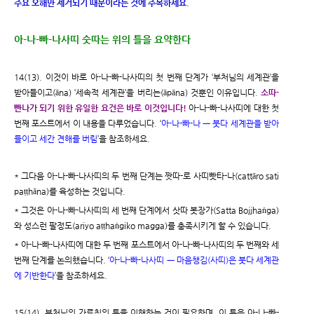
주요 오해만 제거되기 때문이라는 것에 주목하세요
.
아-나-빠-나사띠 숫따는 위의 틀을 요약한다
14(13). 이것이 바로 아-나-빠-나사띠의 첫 번째 단계가 ‘부처님의 세계관’을
받아들이고(āna) ‘세속적 세계관’을 버리는(āpāna) 것뿐인 이유입니다.
소따-
빤나가 되기 위한 유일한 요건은 바로 이것입니다!
아-나-빠-나사띠에 대한 첫
번째 포스트에서 이 내용을 다루었습니다. ‘
아-나-빠-나 ㅡ 붓다 세계관을 받아
들이고 세간 견해를 버림
’을 참조하세요.
* 그다음 아-나-빠-나사띠의 두 번째 단계는 짯따-로 사띠빳타-나(cattāro sati
paṭṭhāna)를 육성하는 것입니다.
* 그것은 아-나-빠-나사띠의 세 번째 단계에서 삿따 봇장가(Satta Bojjhaṅga)
와 성스런 팔정도(ariyo aṭṭhaṅgiko magga)를 충족시키게 할 수 있습니다.
* 아-나-빠-나사띠에 대한 두 번째 포스트에서 아-나-빠-나사띠의 두 번째와 세
번째 단계를 논의했습니다. ‘
아-나-빠-나사띠 ㅡ 마음챙김(사띠)은 붓다 세계관
에 기반한다
’을 참조하세요.
15(14). 부처님의 가르침의 틀을 이해하는 것이 필요하며, 이 틀은 아-나-빠-