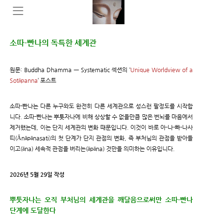
소따-빤나의 독특한 세계관
원문: Buddha Dhamma ㅡ Systematic 섹션의 ‘
Unique Worldview of a
Sotāpanna
’ 포스트
소따-빤나는 다른 누구와도 완전히 다른 세계관으로 성스런 팔정도를 시작합
니다. 소따-빤나는 뿌툿자나에 비해 상상할 수 없을만큼 많은 번뇌를 마음에서
제거했는데, 이는 단지 세계관의 변화 때문입니다. 이것이 바로 아-나-빠-나사
띠(Ānāpānasati)의 첫 단계가 단지 관점의 변화, 즉 부처님의 관점을 받아들
이고(āna) 세속적 관점을 버리는(āpāna) 것만을 의미하는 이유입니다.
2026년 5월 29일 작성
뿌툿자나는 오직 부처님의 세계관을 깨달음으로써만 소따-빤나
단계에 도달한다