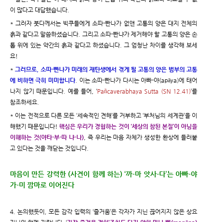
이 많다고 대답했습니다.
* 그러자 붓다께서는 빅쿠들에게 소따-빤나가 없앤 고통의 양은 대지 전체의
흙과 같다고 말씀하셨습니다. 그리고 소따-빤냐가 제거해야 할 고통의 양은 손
톱 위에 있는 약간의 흙과 같다고 하셨습니다. 그 엄청난 차이를 생각해 보세
요!
*
그러므로, 소따-빤나가 미래의 재탄생에서 겪게 될 고통의 양은 범부의 고통
에 비하면 극히 미미합니다
. 이는 소따-빤나가 다시는 아빠-야(apāya)에 태어
나지 않기 때문입니다. 예를 들어, ‘
Pañcaverabhaya Sutta (SN 12.41)
’를
참조하세요.
* 이는 전적으로 다른 모든 ‘세속적인 견해’를 거부하고 ‘부처님의 세계관’을 이
해했기 때문입니다!
핵심은 우리가 경험하는 것이 ‘세상의 참된 본질’이 아님을
이해하는 것(야타-부-따 냐-나)
, 즉 우리는 마음 자체가 생성한 환상에 들러붙
고 있다는 것을 깨닫는 것입니다.
마음이 만든 강력한 (사견이 함께 하는) ‘까-마 앗사-다’는 아빠-야
가-미 깜마로 이어진다
4. 논의했듯이, 모든 감각 입력의 ‘즐거움’은 각자가 지닌 끊어지지 않은 상요