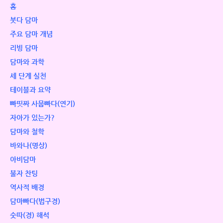
홈
붓다 담마
주요 담마 개념
리빙 담마
담마와 과학
세 단계 실천
테이블과 요약
빠띳짜 사뭅빠다(연기)
자아가 있는가?
담마와 철학
바와나(명상)
아비담마
불자 찬팅
역사적 배경
담마빠다(법구경)
숫따(경) 해석