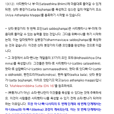
13(12). 사띠빳타-나 부-미(Satipaṭṭhāna Bhūmi)에 마음대로 들어갈 수 있게
되면, 삿따 봇장가(Satta Bojjhaṅga)를 육성하고 성스런 길의 여덟가지 요소
(Ariya Aṭṭhaṅgika Magga)를 충족하기 시작할 수 있습니다.
* 삿따 봇장가의 첫 번째 요인(sati sabbojjhaṅga)은 사띠빳타-나 부-미에 마
음대로 들어갈 수 있는 능력을 얻는 것입니다. 그다음 위빠사나를 하기 시작하
는데, 이는 담마윗짜야 삽봇장가(dhammavicaya sabbojjhaṅga)를 육성하
는 것과 같습니다. 이것은 삿따 봇장가의 다른 요인들을 완성하는 것으로 이끕
니다.
* 그 과정에서 소따-빤나는 깨달음의 37가지 요인 모두(Bōdhipakkhiya Dha
mma)를 육성합니다. 그것들은 짯따-로 사띠빳타-나-(cattāro satipaṭṭhānā),
짯따-로 삼맙빠다-나-(cattāro sammappadhānā), 짯따-로 잇디빠-다-(cattār
o iddhipādā), 빤찐드리야(pañcindriya), 빤짜 발라(pañca bala), 삿따 봇장
가-(satta bojjhaṅgā), 아리요 앗탄기꼬 막고(ariyo aṭṭhaṅgiko maggo)입니
다. ‘
Mahāparinibbāna Sutta (DN 16)
’을 참조하세요.
* (뿌툿자나가 아닌) 소따-빤나만이 이것들을 육성할 수 있다는 것에 주목하세
요. 이것이 사람들은 사띠빳타-나를 육성할 수 있기 전에 소따-빤나가 되어야
하는 이유입니다.
또한 아-나-빠-나사띠의 두 번째 단계와 세 번째 단계에서는
아-나(āna)와 아-빠-나(āpāna) 과정이 계속되는데, 이는 첫 번째 단계에서는