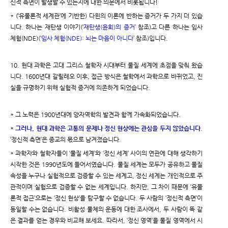
신적 측면이 발생할 수 있는지에 대한 의문에서 비롯됩니다!
* (‘유물론적 세계관’에 기반한) 다윈의 이론에 반하는 증거가 두 가지 더 있습
니다. 하나는 재탄생 이야기(‘
재탄생(윤회)의 증거
’ 참조)고 다른 하나는 임사
체험(NDE)(‘
임사 체험(NDE): 뇌는 마음이 아니다
’ 참조)입니다.
10. 현대 과학은 고대 그리스 철학자 시대부터 물질 세계에 초점을 맞춰 왔습
니다. 1600년대 갈릴레오 이후, 접근 방식은 철학에서 과학으로 바뀌었고, 진
실을 규명하기 위해 실험적 증거에 의존하게 되었습니다.
* 그 노력은 1900년대에 양자역학의 발견과 함께 가속화되었습니다.
*
그러나, 현대 과학은 고통의 문제나 정신 현상에는 관심을 두지 않았습니다
.
‘정신적 측면’은 종교의 몫으로 남겨졌습니다.
* 과학자와 철학자들이 ‘물질 세계’와 ‘정신 세계’ 사이의 연관에 대해 생각하기
시작한 것은 1990년도에 들어서였습니다. 물질 세계는 모두가 공유하고 물질
속성을 누구나 실험적으로 검증할 수 있는 세계고, 정신 세계는 개인적으로 주
관적이며 실험으로 검증할 수 없는 세계입니다. 하지만, 그 차이 때문에 ‘유물
론적 접근’으로는 ‘정신 현상’을 탐구할 수 없습니다. 두 사람의 ‘정신적 측면’이
동일할 수는 없습니다. 비활성 물체의 운동에 대한 조사에서, 두 사람이 똑 같
은 결과를 얻는 경우와 비교해 보세요. 따라서, ‘정신 영역’을 물질 영역에서 시