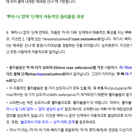
때 우리 몸에 내재된 ‘왜곡된 산냐-’에 기반합니다.
‘뿌라-나 깜마’ 단계의 자동적인 들러붙음 과정
8. ‘뿌라-나 깜마’ 단계 전에도, 마음은 ‘까-마 다뚜’ 단계에서 매혹적인 특성을 지닌 
요. 이것은 2.1절에 있는 ‘rūpappaṭisaṁvedī’(
rupa paṭisaṁvedī
)입니다. 여기서, 빠띠상웨디
ī)는 ‘왜곡된’ 산냐-로 광경(시각대상)을 경험하는 것을 의미합니다. 논의했듯이, 이것
난 모든 사람에게 자동적으로 일어납니다.
* 들러붙음은
까-마 라가 상요자나(kāma raga saṁyojana)를 가진
사람에서
라-가(rā
에만
둘째 단계(rūpa
rāga
ppaṭisaṁvedī)
에서 일어납니다. 그것이 이어지는 ‘
루-빠
라-
edī)
’입니다.
* 이 자동적인 들러붙음은 열 가지 상요자나가 모두 있을 때, 즉 뿌툿자나(putujjana)에
nna)에서는 세 가지 상요자나(diṭṭhi saṁyojana)가 제거되었기 때문에 ‘들러붙음의 힘’
* 소따빤나는 적은 상요자나로 들러붙으므로, 들러붙음이 더 약합니다. 따라서, 들러붙음의 
라-나 및 나와 깜마 ㅡ 깜마 생성의 순서
’ 참조)에서도 소따빤나는 아빠-야-에 재탄생으로
깜마를 생성하지 않습니다. 이것은 ‘뿌라-나 깜마’ 단계에서 자동적으로 발생하므로 의
요. 또한, ‘
불교에서 자유 의지 ㅡ 상카-라와 관계
’를 참조하세요.
* 아나-가-미는 (까-마 라-가와 빠띠가를 포함하여) 까-마 로까(욕계)와 연관된 다섯