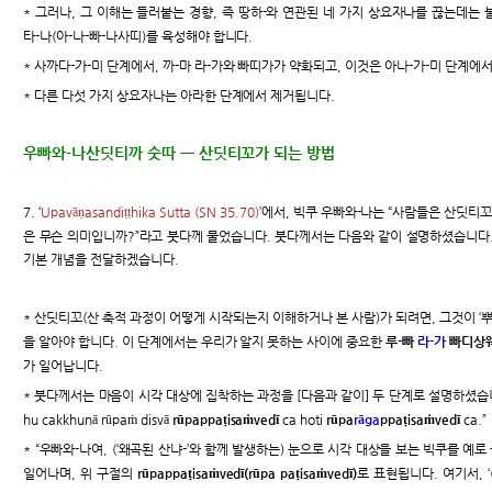
* 그러나, 그 이해는 들러붙는 경향, 즉 땅하-와 연관된 네 가지 상요자나를 끊는데는
타-나(아-나-빠-나사띠)를 육성해야 합니다.
* 사까다-가-미 단계에서, 까-마 라-가와 빠띠가가 약화되고, 이것은 아나-가-미 단계에
* 다른 다섯 가지 상요자나는 아라한 단계에서 제거됩니다.
우빠와-나산딧티까 숫따 ㅡ 산딧티꼬가 되는 방법
7. ‘
Upavāṇasandiṭṭhika Sutta (SN 35.70)
’에서, 빅쿠 우빠와-나는 “사람들은 산딧티
은 무슨 의미입니까?”라고 붓다께 물었습니다. 붓다께서는 다음와 같이 설명하셨습니다
기본 개념을 전달하겠습니다.
* 산딧티꼬(산 축적 과정이 어떻게 시작되는지 이해하거나 본 사람)가 되려면, 그것이 ‘
을 알아야 합니다. 이 단계에서는 우리가 알지 못하는 사이에 중요한
루-빠
라-가
빠디상웨
가 일어납니다.
* 붓다께서는 마음이 시각 대상에 집착하는 과정을 [다음과 같이] 두 단계로 설명하셨습니다. “Id
hu cakkhunā rūpaṁ disvā
rūpappaṭisaṁvedī
ca hoti
rūpa
rāga
ppaṭisaṁvedī
ca.”
* “우빠와-나여, (‘왜곡된 산냐-’와 함께 발생하는) 눈으로 시각 대상을 보는 빅쿠를 예
일어나며, 위 구절의
rūpappaṭisaṁvedī(rūpa paṭisaṁvedī)
로 표현됩니다. 여기서, 