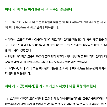
아나-가-미 또는 아라한은 까-마 다뚜를 경험한다
10. 그러므로, 아나-가-미 또는 아라한의 마음은 ‘까-마 바와(kāma bhava)’ 또는 까-마
‘까-마 다-뚜(kāma dhātu)’ 단계에 머무릅니다.
* 따라서, 그들은 다른 사람들과 마찬가지로 감각 입력을 경험하는데, 꿀의 달콤함을 
고, 기분좋은 음악소리를 듣습니다. 동일한 식으로, 그들은 부패한 음식의 불쾌한 맛, 대
을 때 고통도 경험합니다.
* 유일한 차이점은 그들의 마음이 그런 감각 사건에 (위의 첫번째 종류의 감각 입력에 대
감각 입력에 대한) 싫어함으로 들러붙음을 생성하지 않는다는 것입니다.
*
그러므로, 아나-가-미 또는 아라한의 마음은 결코 까-마 바와(kāma bhava)에 빠지
각 입력을 경험합니다
.
까마 라-가(및 빠띠가)를 제거하려면 사띠빳타-나를 육성해야 한다
11. 소따빤나(산딧티꼬)가 여전히 그런 감각 입력에 들러붙더라도,
그들은 둘째 단계는 까-
ṁyojana)가 남아 있기 때문에만 일어난다는 것을 압니다
. #7의 논의를 계속하면, 이것은