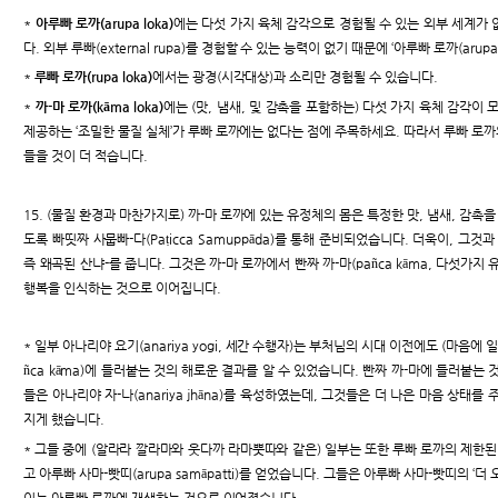
*
아루빠 로까(arupa loka)
에는 다섯 가지 육체 감각으로 경험될 수 있는 외부 세계가
다. 외부 루빠(external rupa)를 경험할 수 있는 능력이 없기 때문에 ‘아루빠 로까(arup
*
루빠 로까(rupa loka)
에서는 광경(시각대상)과 소리만 경험될 수 있습니다.
*
까-마 로까(kāma loka)
에는 (맛, 냄새, 및 감촉을 포함하는) 다섯 가지 육체 감각이 
제공하는 ‘조밀한 물질 실체’가 루빠 로까에는 없다는 점에 주목하세요. 따라서 루빠 로까
들을 것이 더 적습니다.
15. (물질 환경과 마찬가지로) 까-마 로까에 있는 유정체의 몸은 특정한 맛, 냄새, 감촉을
도록 빠띳짜 사뭅빠-다(Paṭicca Samuppāda)를 통해 준비되었습니다. 더욱이, 그
즉 왜곡된 산냐-를 줍니다. 그것은 까-마 로까에서 빤짜 까-마(pañca kāma, 다섯가
행복을 인식하는 것으로 이어집니다.
* 일부 아나리야 요기(anariya yogi, 세간 수행자)는 부처님의 시대 이전에도 (마음에 
ñca kāma)에 들러붙는 것의 해로운 결과를 알 수 있었습니다. 빤짜 까-마에 들러붙는
들은 아나리야 자-나(anariya jhāna)를 육성하였는데, 그것들은 더 나은 마음 상태
지게 했습니다.
* 그들 중에 (알라라 깔라마와 웃다까 라마뿟따와 같은) 일부는 또한 루빠 로까의 제한된
고 아루빠 사마-빳띠(arupa samāpatti)를 얻었습니다. 그들은 아루빠 사마-빳띠의 ‘
이는 아루빠 로까에 재생하는 것으로 이어졌습니다.