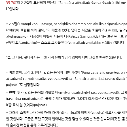
35.70)
’의 2.2절에 표현되어 있는데, “Santañca ajjhattaṁ rūpesu rāgaṁ ‘
atthi me 
i
.”입니다.
* 2.5절(“Evampi kho, upavāṇa, sandiṭṭhiko dhammo hoti akāliko ehipassiko op
ññūhi“)에 표현된 바와 같이, “이 때문에 (붓다) 담마는 시간을 초월하고(akāliko), 
고(ehipassiko), 세상것이 빠띳짜 사뭅빠-다(Paṭicca Samuppāda)라는 보편 원리로 
산딧티꼬(sandiṭṭhiko)는 스스로 그것을 안다(paccattaṁ veditabbo viññūhi)”입니다.
12. 그 다음, 붓다께서는 다섯 가지 유형의 감각 입력에 대해 그것을 반복하셨습니다.
* 예를 들어, 표식 3.1에서 맛있는 음식에 대한 과정이 “Puna caparaṁ, upavāṇa, bhikkhu j
aṭisaṁvedī ca hoti rasarāgappaṭisaṁvedī ca. Santañca ajjhattaṁ rasesu rāgaṁ ‘a
pajānāti.”로 설명됩니다.
*
번역
: 혀가 맛있는 음식을 경험할 때(jivhāya rasaṁ sāyitvā rasappaṭisaṁvedī),
그 
(
rasa rāga
ppaṭisaṁvedī). 둘째 단계가 일어나면, ‘나에게 라사 라-가가 일어났다는 것(‘atthi 
i)’을 즉시 알 것이다(pajānāti).
* 따라서, 소따빤나가 아직 까-마 라-가(kāma rāga)와 빠띠가(paṭigha) 상요자나를
알 것입니다. 그들은 또한 그것이 일어나는 것을 멈출 수 있다는 것을 압니다(이것은 곧
의 출세간 버전을 통해 이루어집니다.)