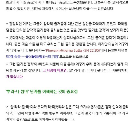
최고의 자-나(jhāna)와 사마-빳띠(samāpatti)도 육성했습니다. 그들은 비록 (일시적으
피할 수 있었지만, 재탄생 과정에서 벗어나는 닙바-나에 이를 수는 없었습니다.
* 결정적인 이유는 그들이 감각적 즐거움에 대한 근본 원인을 파악하지 못했고, 파악할
달콤한 맛처럼 감각적 즐거움에 들러붙는 것은 꿀을 맛보면 ‘즐거운 감각’이 생기기 때문
* 붓다께서는 마음이 어떻게 작용하는지 살펴보심으로써, 그런 ‘즐거운 감각’이 마음
니다. 좋은 마술 쇼를 볼 때도 우리는 그런 ‘즐거움 경험’을 합니다. 하지만 마술이 어떻
지 않게 됩니다. 붓다께서는 ‘
Pheṇapiṇḍūpama Sutta (SN 22.95)
’에서 동일한 비유를
띠)에 속음 ㅡ 들러붙음(땅하-)의 기원
’ 포스트를 참조하세요.
* 그런 ‘즐거운 감각’이 (빠띳짜 사뭅빠-다를 통해) 어떻게 우리 몸에 내재되는지 알게 
됨을 깨닫게 될 것입니다.
그 시점에 이르면
, (알-라라 깔-라-마나 웃다까 라-마뿟따처럼
가 없습니다
.
‘뿌라-나 깜마’ 단계를 이해하는 것의 중요성
2. 알-라라 깔-라-마와 웃다까 라-마뿟따와 같은 고대 요기(수행자)들은 감각 입력에 
되고, 그것이 어떻게 부도덕한 행위로 이어지며, 그것이 결국 미래의 고통(아빠-야-에
자체의 불안/초조)으로 이어지는지 이해했습니다.