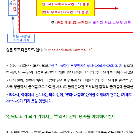
영문 도표 다운로드/인쇄
: ‘
Purāna and Nava Kamma – 5
’
* 산(san) (라-가, 도사, 모하; ‘
산(San)이란 무엇인가? 상사-라(삼사-라)의 의미
’ 참조
하지만, 이 두 단계 과정을 완전히 이해한다면 마음은 그 ‘나와 깜마’ 단계로 나아가지 않
* 다시 말해, 첫번째 ‘뿌라-나 깜마’ 단계를 멈추지 않고서는 ‘나와 깜마’ 단계를 완전히
차도 정글에서 ‘즐거움으로 가득한 사회)로 돌아온다면 유혹적인 감각적 즐거움에 들러붙
*
따라서, 아래에서 논의하는 바와 같이, ‘뿌라-나 깜마’ 단계를 이해하지 않고는 (지혜로 ‘산
diṭṭhiko)가 되지 못할 것입니다
.
‘산딧티꼬’가 되기 위해서는 ‘뿌라-나 깜마’ 단계를 이해해야 한다
3. 첫번째 ‘뿌라-나 깜마’ 단계는 ‘산(san)’(라-가, 도사, 모하)이 ‘괴로움 없는 빠밧