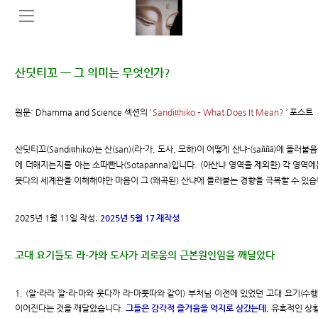
산딧티꼬 ㅡ 그 의미는 무엇인가?
원문: Dhamma and Science 섹션의 ‘
Sandiṭṭhiko – What Does It Mean?
’ 포스트
산딧티꼬(Sandiṭṭhiko)는 산(san)(라-가, 도사, 모하)이 어떻게 산냐-(saññā)에 
에 더해지는지를 아는 소따빤나(Sotapanna)입니다. (아산냐 영역을 제외한) 각 영역에는
붓다의 세계관을 이해해야만 마음이 그 (왜곡된) 산냐에 들러붙는 경향을 극복할 수 있
2025년 1월 11일 작성;
2025년 5월 17 재작성
고대 요기들도 라-가와 도사가 괴로움의 근본원인임을 깨달았다
1. (알-라라 깔-라-마와 웃다까 라-마뿟따와 같이) 부처님 이전에 있었던 고대 요기(
이어진다는 것을 깨달았습니다.
그들은 감각적 즐거움을 억지로 삼갔는데
, 유혹적인 상