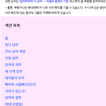
대한 논의는 ‘
깔라하위와-다 숫따 ㅡ 싸움과 분쟁의 기원
’ 포스트의 끝 부분을 참조하세요
* 물론, 뿌툿자나는
아나리야
자-나와 사마-빳띠를 기를 수 있습니다. 자-나에 있는 동안에
사마-빳띠에 있는 동안에 그들은 ‘아루빠 바와’에 있습니다.
섹션 목록
홈
붓다 담마
주요 담마 개념
리빙 담마
담마와 과학
세 단계 실천
테이블과 요약
빠띳짜 사뭅빠다(연기)
자아가 있는가?
담마와 철학
바와나(명상)