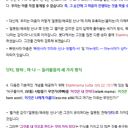
다.
우리는 이를 직접 통제할 수 없습니다
.
즉, 그 순간에 그 마음이 진행되는 것을 막을 
* 대신에, 우리는 마음이 어떻게 ‘잘못된/왜곡된 산냐-’에 의해 유혹되는(끌리는)지 이해
* ‘잘못된/왜곡된 산냐-’로 인한 그 ‘즐거운 감각’은 감각 입력에 들러붙는 세가지 방식, 즉 
‘나라는 감각(마-나)’으로 이어집니다. 붓다께서는 그것을 많은 다른 숫따 중에 ‘
Etaṁma
하셨습니다. 그것을 간략히 검토해 보겠습니다.
* 빠밧사라 마음은 ‘
빠밧사라 찟따와 산냐- 위빨라-사
’ 및 ‘
아누세띠 ㅡ 아누사야가 상카-
의되어 있습니다.
딧티, 땅하-, 마-나 ㅡ 들러붙음의 세 가지 방식
4. 다음은 기본적인 개념을 제공하기 위해 ‘
Etaṁmama Sutta (SN 22.151)
’에 있는
“비구들이여,
(보통) 사람들
이
무언가(루
빠)
를 ‘
이것은 내 것이다
(
etaṁ mama
),
이것은 
ham asmi
),
이것은 나에게 이롭다
(
eso me attā
)’라고 여기는 이유는 무엇인가?”
* ‘즐거운 감각’(‘잘못된/왜곡된 산냐-’)은 그것이 유익하다는 잘못된 견해(
딧티
)로 이어집
것입니다.
* 그러면 ‘
그것을 내 것으로 만드는 것이 가치 있다
’는 인식을 가지고 더 많은 것을 추구하