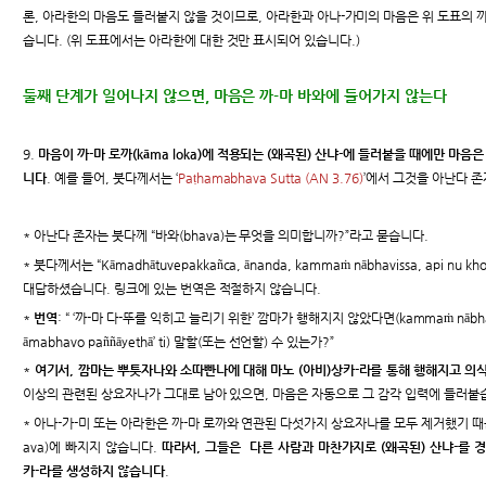
론, 아라한의 마음도 들러붙지 않을 것이므로, 아라한과 아나-가미의 마음은 위 도표의 까
습니다. (위 도표에서는 아라한에 대한 것만 표시되어 있습니다.)
둘째 단계가 일어나지 않으면, 마음은 까-마 바와에 들어가지 않는다
9.
마음이 까-마 로까(kāma loka)에 적용되는 (왜곡된) 산냐-에 들러붙을 때에만 마음은 
니다
. 예를 들어, 붓다께서는 ‘
Paṭhamabhava Sutta (AN 3.76)
’에서 그것을 아난다 
* 아난다 존자는 붓다께 “바와(bhava)는 무엇을 의미합니까?”라고 묻습니다.
* 붓다께서는 “Kāmadhātuvepakkañca, ānanda, kammaṁ nābhavissa, api nu kho
대답하셨습니다. 링크에 있는 번역은 적절하지 않습니다.
*
번역
: “ ‘까-마 다-뚜를 익히고 늘리기 위한’ 깜마가 행해지지 않았다면(kammaṁ nābha
āmabhavo paññāyethā’ ti) 말할(또는 선언할) 수 있는가?”
*
여기서, 깜마는 뿌툿자나와 소따빤나에 대해 마노 (아비)상카-라를 통해 행해지고 의
이상의 관련된 상요자나가 그대로 남아 있으면, 마음은 자동으로 그 감각 입력에 들러붙
* 아나-가-미 또는 아라한은 까-마 로까와 연관된 다섯가지 상요자나를 모두 제거했기 때문에
ava)에 빠지지 않습니다.
따라서, 그들은 다른 사람과 마찬가지로 (왜곡된) 산냐-를 
카-라를 생성하지 않습니다
.