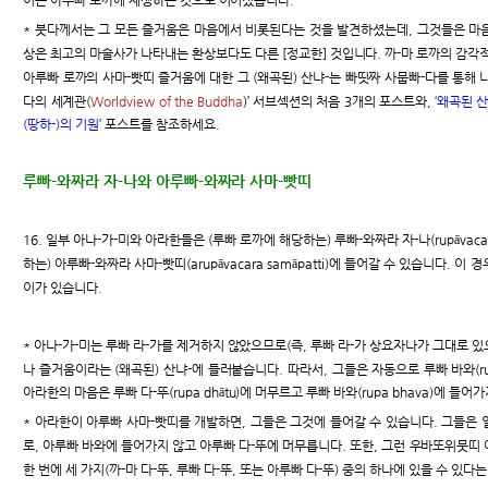
* 붓다께서는 그 모든 즐거움은 마음에서 비롯된다는 것을 발견하셨는데, 그것들은 마음
상은 최고의 마술사가 나타내는 환상보다도 다른 [정교한] 것입니다. 까-마 로까의 감각적
아루빠 로까의 사마-빳띠 즐거움에 대한 그 (왜곡된) 산냐-는 빠띳짜 사뭅빠-다를 통해 나
다의 세계관(
Worldview of the Buddha
)’ 서브섹션의 처음 3개의 포스트와, ‘
왜곡된 산
(땅하-)의 기원
’ 포스트를 참조하세요.
루빠-와짜라 자-나와 아루빠-와짜라 사마-빳띠
16. 일부 아나-가-미와 아라한들은 (루빠 로까에 해당하는) 루빠-와짜라 자-나(rupāvacar
하는) 아루빠-와짜라 사마-빳띠(arupāvacara samāpatti)에 들어갈 수 있습니다. 이
이가 있습니다.
* 아나-가-미는 루빠 라-가를 제거하지 않았으므로(즉, 루빠 라-가 상요자나가 그대로 있
나 즐거움이라는 (왜곡된) 산냐-에 들러붙습니다. 따라서, 그들은 자동으로 루빠 바와(rup
아라한의 마음은 루빠 다-뚜(rupa dhātu)에 머무르고 루빠 바와(rupa bhava)에 들어
* 아라한이 아루빠 사마-빳띠를 개발하면, 그들은 그것에 들어갈 수 있습니다. 그들은
로, 아루빠 바와에 들어가지 않고 아루빠 다-뚜에 머무릅니다. 또한, 그런 우바또위뭇띠 아라한(u
한 번에 세 가지(까-마 다-뚜, 루빠 다-뚜, 또는 아루빠 다-뚜) 중의 하나에 있을 수 있