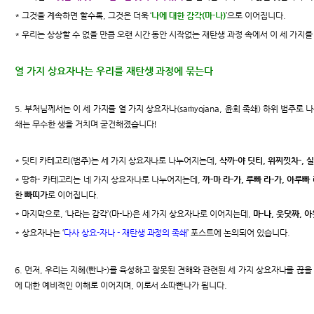
* 그것을 계속하면 할수록, 그것은 더욱 ‘
나에 대한 감각(마-나)
’으로 이어집니다.
* 우리는 상상할 수 없을 만큼 오랜 시간 동안 시작없는 재탄생 과정 속에서 이 세 가지를
열 가지 상요자나는 우리를 재탄생 과정에 묶는다
5. 부처님께서는 이 세 가지를 열 가지 상요자나(saṁyojana, 윤회 족쇄) 하위 범주로
쇄는 무수한 생을 거치며 굳건해졌습니다!
* 딧티 카테고리(범주)는 세 가지 상요자나로 나누어지는데,
삭까-야 딧티, 위찌낏차-, 
* 땅하- 카테고리는 네 가지 상요자나로 나누어지는데,
까-마 라-가, 루빠 라-가, 아루빠
한
빠띠가
로 이어집니다.
* 마지막으로, ‘나라는 감각’(마-나)은 세 가지 상요자나로 이어지는데,
마-나, 웃닷짜, 아
* 상요자나는 ‘
다사 상요-자나 - 재탄생 과정의 족쇄
’ 포스트에 논의되어 있습니다.
6. 먼저, 우리는 지혜(빤냐-)를 육성하고 잘못된 견해와 관련된 세 가지 상요자나를 끊을
에 대한 예비적인 이해로 이어지며, 이로서 소따빤나가 됩니다.