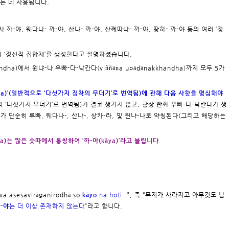
칭하는 데 사용됩니다.
사 까-야, 웨다나- 까-야, 산냐- 까-야, 산쩨따나- 까-야, 땅하- 까-야 등의 여러 ‘정
의 ‘정신적 집합체’를 생성한다고 설명하셨습니다.
ndha)에서 윈냐-나 우빠-다-낙칸다(viññāṇa upādānakkhandha)까지 모두 5가
andha)’(일반적으로 ‘다섯가지 집착의 무더기’로 번역됨)에 관해 다음 사항을 명심해야
리 ‘다섯가지 무더기’로 번역됨)가 결코 생기지 않고, 항상 빤짜 우빠-다-낙칸다가 생
다가 단순히 루빠, 웨다나-, 산냐-, 상카-라, 및 윈냐-나로 약칭된다(그리고 해당하는
ha)는 많은 숫따에서 통칭하여 ‘까-야(kāya)’라고 불립니다
.
va asesavirāganirodhā so
kāyo
na hoti
..”, 즉 “무지가 사라지고 아무것도 남
-야
는 더 이상 존재하지 않는다
”라고 합니다.