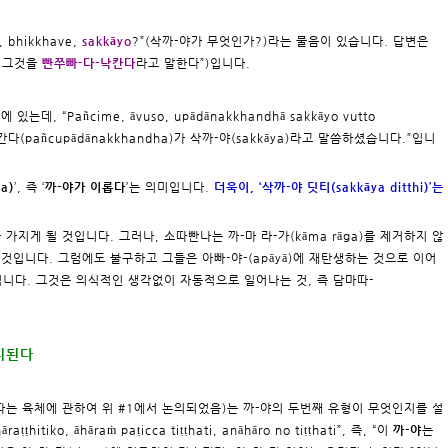
, bhikkhave,
sakkāyo
?”(삭까-야가 무엇인가?)라는 물음이 있습니다. 답변은
나는 그것을
빤쭈빠-다-낙칸다
라고 말한다”)입니다.
’에 있는데, “Pañcime, āvuso, upādānakkhandhā sakkāyo vutto
칸다(pañcupādānakkhandha)가 삭까-야(sakkāya)라고 말씀하셨습니다.”입니
a)
’, 즉 ‘
까-야가 이롭다
’는 의미입니다.
더욱이, ‘삭까-야 딧티(sakkāya ditthi)’는
 가지게 될 것입니다. 그러나, 소따빤나는 까-마 라-가(kāma rāga)를 제거하지 않
것입니다. 그럼에도 불구하고 그들은 아빠-야-(apāyā)에 재탄생하는 것으로 이어
 것입니다. 그것은 의식적인 생각없이 자동적으로 일어나는 것, 즉 담마따-
지된다
 숫따는 육체에 관하여 위 #1에서 논의되었음)는 까-야의 두번째 유형이 무엇인지를 설
āraṭṭhitiko, āhāraṁ paṭicca tiṭṭhati, anāhāro no tiṭṭhati”, 즉, “이
까-야
는