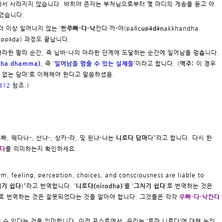
해서 사라지지 않습니다. 바히야 존자는 부처님으로부터 몇 마디의 게송을 듣고 아
었습니다.
 이상 일어나지 않는 ‘빤
쭈빠-다-낙
칸다 까-야(pañc
upādān
akkhandha
muppāda) 과정도 끝납니다.
아라한 팔라 순간, 즉 닙바-나의 아라한 단계에 도달하는 순간에 일어남을 멈춥니다.
ha dhamma)
, 즉 ‘
일어남을 멈출 수 있는 실체들
’이라고 합니다. (
역주:
이 경우
 없는 담마’로 이해해야 한다고 말씀하셨음.
312
참조.)
루빠, 웨다나-, 산냐-, 상카-라, 및 윈냐-나는
니로다 담마
다”라고 합니다. 다시 한
칸다
를 의미하는지 확인하세요.
ling, perception, choices, and consciousness are liable to
치기 쉽다
)”라고 번역합니다. ‘
니로다(nirodha)
’를 ‘
그치기 쉽다
’로 번역하는 것은
로 번역하는 것은 잘못되었다는 것을 알아야 합니다. 그것들은 각각
우빠-다-낙칸다
을 수 있다는 것을 의미합니다. 이전 포스트에서, 우리는 ‘로까 니로다’에 대해 논의