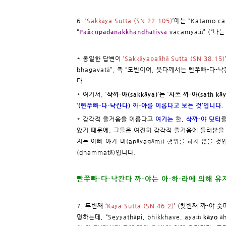
6. ‘
Sakkāya Sutta (SN 22.105)
’에는 “Katamo ca
“
Pañcupādānakkhandhātissa
vacanīyaṁ” (“
* 동일한 답변이 ‘
Sakkāyapañhā Sutta (SN 38.15)
bhagavatā”, 즉 “도반이여, 붓다께서는 빤쭈빠-다-낙
다.
* 여기서, ‘
삭까-야(sakkāya)
’는 ‘
사쓰 까-야(sath kāy
‘(빤쭈빠-다-낙칸다) 까-야를 이롭다고 보는 것’입니다
.
* 감각적 즐거움을 이롭다고
여기는
한,
삭까-야 딧티
를
았기 때문에, 그들은 여전히 감각적 즐거움에 들러붙을 
지는 아빠-야가-미(apāyagāmi) 행위를 하지 않을
(dhammatā)입니다.
빤쭈빠-다-낙칸다 까-야는 아-하-라에 의해 유
7. 두번째 ‘
Kāya Sutta (SN 46.2)
’ (첫번째 까-야
명하는데, “Seyyathāpi, bhikkhave, ayaṁ
kāyo
āh