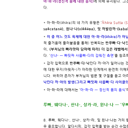
아-하-라(정신적 몸에 대한 음식)
에 의해 유지된다. 그것
다.
* 아-하-라(āhāra)의 네 가지 유형은 ‘
Āhāra Sutta (
sañcetanā), 윈냐-나(viññāṇa), 및 까발린까-(kaba
*
이 중 어느 것도 육체에 대한 아-하-라(āhāra)가 
적 즐거움에 들러붙음을 통해) 반복되는 빤
쭈빠-다-낙
칸
이,
(부처님의 빠라맛따 담마에 따라) 더 깊은 레벨에서
다. ‘
산냐- ㅡ 빠띳짜 사뭅빠-다의 감춰진 측면
’을 참조
* 감각 입력으로 빤
쭈빠-다-낙
칸다 까-야가 일어나는 
에 대한 무지(아윗자-)가 아라한 단계에서 완전히 이해
니다. 바히야 존자가 부처님의 법문 몇 구절을 듣고 
낙칸다 까-야의 발생(그리고 빠띳짜 사뭅빠-다 사이클의
* 아-하-라에 대해서는 ‘
아-하-라 ㅡ 정신적 몸의 음식
루빠, 웨다나-, 산냐-, 상카-라, 윈냐-나 ㅡ ‘
8. 루빠, 웨다나-, 산냐-, 상카-라, 및 윈냐-나는 거
우 중요합니다. 알다시피, 감각 입력을 받는 순간 수많