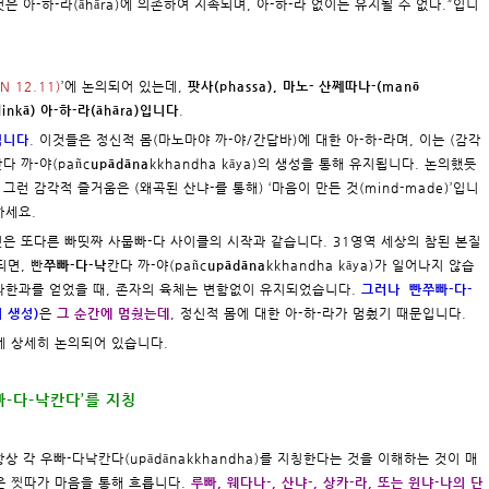
은 아-하-라(āhāra)에 의존하여 지속되며, 아-하-라 없이는 유지될 수 없다.”입니
SN 12.11)
’에 논의되어 있는데,
팟사(phassa), 마노- 산쩨따나-(manō
linkā) 아-하-라(āhāra)입니다
.
아닙니다
. 이것들은 정신적 몸(마노마야 까-야/간답바)에 대한 아-하-라며, 이는 (감각
다 까-야(pañc
upādāna
kkhandha kāya)의 생성을 통해 유지됩니다. 논의했듯
그런 감각적 즐거움은 (왜곡된 산냐-를 통해) ‘마음이 만든 것(mind-made)’입니
하세요.
것은 또다른 빠띳짜 사뭅빠-다 사이클의 시작과 같습니다. 31영역 세상의 참된 본질
되면, 빤
쭈빠-다-낙
칸다 까-야(pañc
upādāna
kkhandha kāya)가 일어나지 않습
아라한과를 얻었을 때, 존자의 육체는 변함없이 유지되었습니다.
그러나 빤쭈빠-다-
 생성)
은
그 순간에 멈췄는데
, 정신적 몸에 대한 아-하-라가 멈췄기 때문입니다.
’에 상세히 논의되어 있습니다.
우빠-다-낙칸다’를 지칭
의 항상 각 우빠-다낙칸다(upādānakkhandha)를 지칭한다는 것을 이해하는 것이 매
은 찟따가 마음을 통해 흐릅니다.
루빠, 웨다나-, 산냐-, 상카-라, 또는 윈냐-나의 단