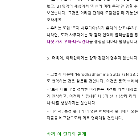
했고, 31영역의 세상에서 ‘자신의 미래 존재’만 멈출
보였습니다. 그것은 아라한 단계에 도달했을 때 가능합니
조하세요.
* 우리는 또한 ‘로까 사무다야(자기 존재의 창조/유지
냐하면, 로까 사무다야는 각 감각 입력에 들러붙음을 통
다섯 가지 우빠-다-낙칸다
를 생성할 때마다 발생합니다
5. 더욱이, 아라한에게는 감각 경험이 멈추지 않습니다
* 그렇기 때문에 ‘
Nirodhadhamma Sutta (SN 23.
로 번역하는 것은 잘못된 것입니다. 이것은 문맥 속에서
* ‘로까 니로다’를 성취한 아라한은 여전히 외부 대상을
게 인식하고, 여전히 느낌(웨다나-)과 산냐-(상카-라
냐-나를 생성하지는 않습니다!
* 따라서, 특정 숫따의 더 넓은 맥락에서 숫따에 나오는
따들을 비교함으로써 더욱 명확해질 것입니다.
삭까-야 딧티와 관계