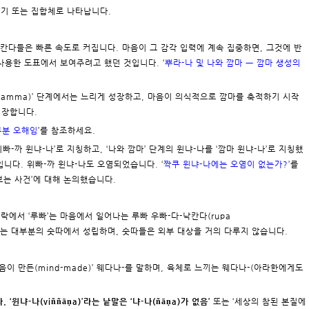
더기 또는 집합체로 나타납니다.
낙칸다들은 빠른 속도로 커집니다. 마음이 그 감각 입력에 계속 집중하면, 그것에 반
 사용한 도표에서 보여주려고 했던 것입니다. ‘
뿌라-나 및 나와 깜마 ㅡ 깜마 생성의
a kamma)’ 단계에서는 느리게 성장하고, 마음이 의식적으로 깜마를 축적하기 시작
 성장합니다.
대부분 오해임
’를 참조하세요.
위빠-까 윈냐-나’로 지칭하고, ‘나와 깜마’ 단계의 윈냐-나를 ‘깜마 윈냐-나’로 지칭했
니다. 위빠-까 윈냐-나도 오염되었습니다. ‘
짝쿠 윈냐-나에는 오염이 없는가?
’를
보는 사건’에 대해 논의했습니다.
맥락에서 ‘루빠’는 마음에서 일어나는 루빠 우빠-다-낙칸다(rupa
. 이는 대부분의 숫따에서 성립하며, 숫따들은 외부 대상을 거의 다루지 않습니다.
마음이 만든(mind-made)’ 웨다나-를 말하며, 육체로 느끼는 웨다나-(아라한에게도
냐-나(viññāṇa)’라는 낱말은 ‘냐-나(ñāṇa)가 없음’
또는 ‘세상의 참된 본질에