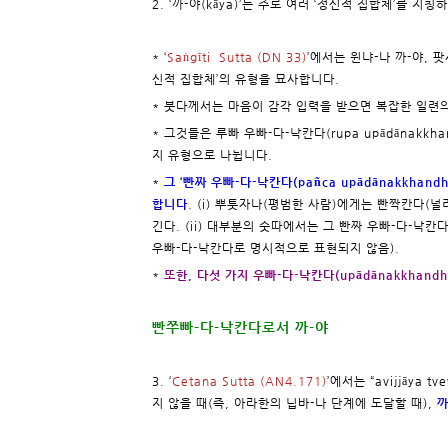
2. ‘까-야(kāya)’는 주로 여러 ‘정신적 집합체’를 지
* ‘
Saṅgīti Sutta (DN 33)
’에서는 윈냐-나 까-야, 팟
신적 집합체’의 유형을 묘사합니다.
* 붓다께서는 마음이 감각 입력을 받으면 복잡한 일련
* 그것들은 루빠 우빠-다-낙칸다(rupa upādānakkha
지 유형으로 나뉩니다.
*
그 ‘빤짜 우빠-다-낙칸다(pañca upādānakkh
합니다
. (i) 뿌툿자나(평범한 사람)에게는 빤짝칸다(널
긴다. (ii) 대부분의 숫따에서는 그 빤짜 우빠-다-낙칸
우빠-다-낙칸다로 명시적으로 표현되지 않음).
*
또한, 다섯 가지 우빠-다-낙칸다(upādānakkhand
빤쭈빠-다-낙칸다로서 까-야
3. ‘
Cetana Sutta (AN4.171)
’에서는 “avijjāya tve
지 않을 때(즉, 아라한의 닙바-나 단계에 도달할 때),
까