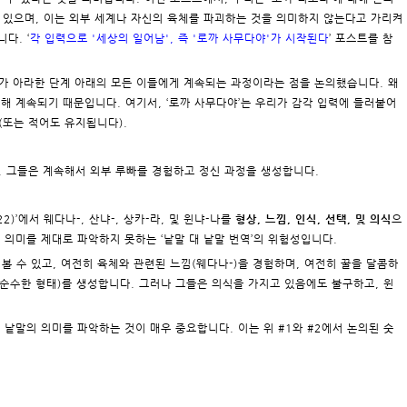
 수 있으며, 이는 외부 세계나 자신의 육체를 파괴하는 것을 의미하지 않는다고 가리켜
다. ‘
각 입력으로 '세상의 일어남', 즉 '로까 사무다야'가 시작된다
’ 포스트를 참
)’가 아라한 단계 아래의 모든 이들에게 계속되는 과정이라는 점을 논의했습니다. 왜
해 계속되기 때문입니다. 여기서, ‘로까 사무다야’는 우리가 감각 입력에 들러붙어
(또는 적어도 유지됩니다).
. 그들은 계속해서 외부 루빠를 경험하고 정신 과정을 생성합니다.
22)
’에서 웨다나-, 산냐-, 상카-라, 및 윈냐-나를
형상, 느낌, 인식, 선택, 및 의식
으
 의미를 제대로 파악하지 못하는 ‘낱말 대 낱말 번역’의 위험성입니다.
 볼 수 있고, 여전히 육체와 관련된 느낌(웨다나-)을 경험하며, 여전히 꿀을 달콤하
의 순수한 형태)를 생성합니다. 그러나 그들은 의식을 가지고 있음에도 불구하고, 윈
 낱말의 의미를 파악하는 것이 매우 중요합니다. 이는 위 #1와 #2에서 논의된 숫