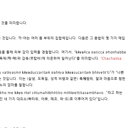
든 것을 의미합니다.
을 것입니다. 까-야는 여러 몸 부위의 집합체입니다. 다음은 그 용법의 몇 가지 예입
마음을 통해 외부 감각 입력을 경험합니다. 여기서, “
kāya
ñca paṭicca phoṭṭhabbe
 육체(
까-야
)와 감촉(뽓탑바)에 의존하여 일어난다”를 의미합니다. ‘
Chachakka
u vatāyasmā
kāya
duccaritaṁ pahāya
kāya
sucaritaṁ bhāvetū’ti”가 “나쁜
 것입니다. 이는 (살생, 도둑질, 성적 비행과 같은)
육체
행위, 말과 마음으로 행한
 마노의 깜마를 말합니다.
 kho me
kāyo
rūpī cātumahābhūtiko mātāpettikasambhavo..”라고 하는
 네 가지 대요소(빠타위, 아뽀, 떼조, 와-요)로 이루어져 있다”입니다.