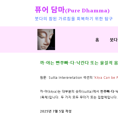
퓨어 담마
(Pure Dhamma)
붓다의 참된 가르침을 회복하기 위한 탐구
홈
붓다
까-야는 빤쭈빠-다-낙칸다 또는 물질적 몸
원문: Sutta Interpretation 섹션의 ‘
Kāya Can be 
까-야(kāya)는 대부분의 숫따(sutta)에서 빤
쭈빠-다-
(육체)입니다. 두 가지 모두 무더기 또는 집합체입니다. 까-
2025년 7월 5일 작성