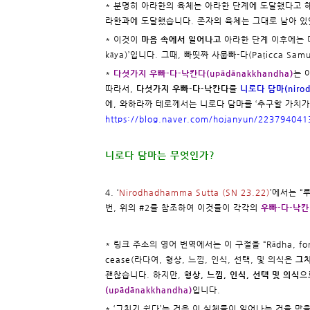
* 분명히 아라한의 육체는 아라한 단계에 도달했다고 
라한과에 도달했습니다. 존자의 육체는 그대로 남아 있
* 이것이
마음 속에서 일어나고
아라한 단계 이후에는 더
kāya)’입니다. 그때, 빠띳짜 사뭅빠-다(Paṭicca Sa
*
다섯가지 우빠-다-낙칸다(upādānakkhandha)
는 
따라서,
다섯가지 우빠-다-낙칸다
를
니로다 담마(nirod
에, 와하라까 테로께서는 니로다 담마를 ‘추구할 가치가
https://blog.naver.com/hojanyun/223794041
니로다 담마는 무엇인가?
4. ‘
Nirodhadhamma Sutta (SN 23.22)
’에서는 “
번, 위의 #2를 참조하여 이것들이 각각의
우빠-다-낙
* 링크 주소의 영어 번역에서는 이 구절을 “Rādha, form, fee
cease(라다여, 형상, 느낌, 인식, 선택, 및 의식은
그
괜찮습니다. 하지만,
형상, 느낌, 인식, 선택 및 의식
으
(upādānakkhandha)
입니다.
* ‘그치기 쉽다’는 것은 이 실체들이 일어나는 것을 막