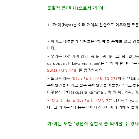
물질적 몸(육체)으로서 까-야
1. 까-야(kāya)는 여러 개체의 집합으로 이루어진 모
* 아마도 대부분의 사람들은 ‘
까-야
’를
육체
로 알고 있
니다.
* 우리는 여섯 가지 감각, 즉 눈, 귀, 혀, 코,
몸
, 및 
ca uppajjati kāya viññāṇaṁ”는 “ ‘까-야 윈냐나-’는
Sutta (MN 148)
’를 참조하세요.
* 또다른 예는 ‘
Kāya Sutta (AN 10.23)
’에서 “Sādh
육체
행위를 버리고 좋은
육체
행위를 계발하라”라고 하는
아꾸살라 깜마(akusala kamma), 즉 까-야, 와찌,
* ‘
Mahāsakuludāyi Sutta (MN 77)
’에서는 “ayaṁ
데, 그 의미는 “내
몸
은 어머니와 아버지에 의해 만들어진
까-야는 또한 ‘정신적 집합체’를 의미할 수 있다