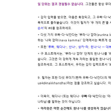
일 단위는 결코 경험될수 없습니다
. 그것들은 항상 무
* 감각 입력을 받으면, 마음은 확장되고, 그 우빠-다-
복적으로 들러붙습니다. 이것이 필자가 ‘두 개의 콘’을
순서
’의 #6을 참조하세요.
* 다섯 가지 우빠-다-낙칸다는 ‘뿌라-나 깜마(purān
하는 ‘나와 깜마(nava kamma)’ 단계에서는 빠르게
* 또한 ‘
루빠, 웨다나-, 산냐-, 상카-라, 윈냐-나 ㅡ 
* 구 포스트에서는, ‘뿌라-나 깜마’ 단계의 윈냐-나를 ‘
습니다. 그것은 더 강하게 계속 자라는 동일한 윈냐-나입
참조하세요. 그 포스트에서, 우리는 감각 입력으로서 ‘
9. 필자는 또한 다섯 무더기(빤짜 우빠-다-낙칸다)의 
upādānakkhandha)라는 점을 강조하고 싶습니다
* 더욱이, 웨다나-(또는 웨다나-
우빠-다-낙
칸다)는 ‘
나타남)를 말하는 것이 아닙니다.
*
아라한은 어떤 순간에도 윈냐-나를 생성하지 않습니다. ‘윈