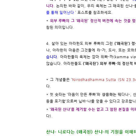
니다
. 논의한 바와 같이, 우리 육체는 그 왜곡된 산냐
를 통해 일어난다
’ 포스트를 참조하세요.
*
외부 루빠의 그 ‘왜곡된’ 정신적 버전에 속는 것을 
참된 의미입니다.
4. 살아 있는 아라한도 외부 루빠의 그런
(‘왜곡된’)
나, 아라한의 마음은 그것들에 라-가, 도사, 또는 모
습니다
. 아라한들의 육체는 깜마 위빠-까(kamma v
않습니다. 아라한들도
(‘왜곡된’) 외부 루빠-의 정신적
* 그 개념들은 ‘
Nirodhadhamma Sutta (SN 23.3
다.
* 첫 숫따는 ‘마음이 만든 루빠’와
상응하는
웨다나-, 산
등을 포기함’으로써 닙바-나를 얻을 수 있다고 강조합
*
‘왜곡된 산냐’를 제거할 수는 없고 그 참된 본질을 
다).
산냐- 니로다는 (왜곡된) 산냐-의 기원을 이해