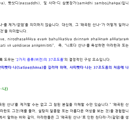
iya), 빳삿디(passaddhi), 및 사마-디 삼봇장가(samādhi sambojjhaṅga)입니
는 ‘산냐-를 제거/없앰’을 의미하지 않습니다. 대신에, 그 ‘왜곡된 산냐-’가 어떻게 일어나
 것’을 의미합니다.
e, nirodhasaññāya evaṁ bahulīkatāya dvinnaṁ phalānaṁ aññataraṁ
, sati vā upādisese anāgāmitāti”, 즉, “니로다 산냐-를 육성하면 아라한과 또는
.
록 도우는 ‘
2가지 종류(버전)의 37조도품
’의 결정적인 구성 요소입니다.
 삿띠빳타-나(Satipaṭṭhāna)를 길러야 하며, 사띠빳타-나는 37조도품의 처음에 나
-나)
왜곡된 산냐’를 제거할 수는 없고 그 참된 본질을 이해할 수만 있습니다.” ‘왜곡된 산
아라한도 그것(예를 들어, 설탕의 달콤함 또는 아름다운 여성을 보는 것)을 경험합니
’에서 말하는 바와 같이, 아라한들은 그 ‘왜곡된 산냐-’로 인한 찬다라-가(갈망)을 생