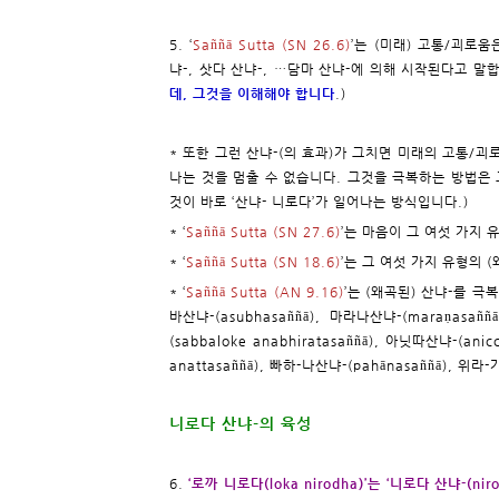
5. ‘
Saññā Sutta (SN 26.6)
’는 (미래) 고통/괴로움
냐-, 삿다 산냐-, …담마 산냐-에 의해 시작된다고 말합
데, 그것을 이해해야 합니다
.)
* 또한 그런 산냐-(의 효과)가 그치면 미래의 고통/괴
나는 것을 멈출 수 없습니다. 그것을 극복하는 방법은
것이 바로 ‘산냐- 니로다’가 일어나는 방식입니다.)
* ‘
Saññā Sutta (SN 27.6)
’는 마음이 그 여섯 가지
* ‘
Saññā Sutta (SN 18.6)
’는 그 여섯 가지 유형의
* ‘
Saññā Sutta (AN 9.16)
’는 (왜곡된) 산냐-를 
바산냐-(asubhasaññā), 마라나산냐-(maraṇasañ
(sabbaloke anabhiratasaññā), 아닛따산냐-(an
anattasaññā), 빠하-나산냐-(pahānasaññā), 위라-
니로다 산냐-의 육성
6.
‘로까 니로다(loka nirodha)’는 ‘니로다 산냐-(n