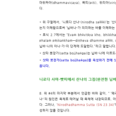
마위짜야(dhammavicaya), 삐띠(piti), 위리야(vir
다.
* 위 구절에서, ‘니로다 산냐-(nirodha saññā)’
는지 이해함으로써 ‘닙바나-가 의미하는 바를 이해하는
* 표식 2.7에서는 “Evaṁ bhāvitāya kho, bhikkhav
phalaṁ pāṭikaṅkhaṁ—diṭṭheva dhamme aññā
닙바-나의 아나-가-미 단계에 도달한다.”라고 말합니다
* 삿따 봇장가(satta bojjhaṅga)는 닙바-나에 이르도
*
삿따 봇장가(satta bojjhaṅga)를 육성하기 전에
옵니다.
니로다 사마-빳띠에서 산냐의 그침(완전한 닙바
8. 위 #4의 마지막 부분에서 언급한 바와 같이, “ ‘
냐-’의 원인은 육체로 태어날 때 육체에 내장되므로, 
다. 그러나, ‘
Nirodhadhamma Sutta (SN 23.34)
성하지 않을 것입니다.