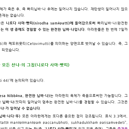
 육체가 죽은 후, 즉 빠리닙바-나 후에는 일어나지 않습니다. 재탄생이 일어나지 않으
 존재는 없습니다.
들
은
니로다 사마-빳띠(nirodha samāpatti)에 들어감으로써
빠리닙바-나(완전한
는 이 생 중에도 경험할 수 있는 완전한 닙바-나입니다
. 아라한들은 한 번에 7일까
i)와 쩨또위뭇띠(Cetovimutti)를 의미하는 양면으로 벗어날 수 있습니다. 즉, 그
이 되었습니다.
과 모든 산냐-의 그침(니로다 사마-빳띠)
ti 44)
’에 논의되어 있습니다.
sa Nibbāna, 완전한 닙바-나)
는 아라한의 육체가 죽음으로써만 가능합니다. 그
 닙바-나
(찟따의 일어남이 멈추는 완전한 닙바-나)를 경험할 수 있습니다. 그것은
냐-가 일어날 수 없습니다
.
닙바-나다-뚜)
모든 아라한에게는 또다른 중요한 점이 강조됩니다. 표식 3.3에서,
ghātattā manāpāmanāpaṁ paccanubhoti, sukhadukkhaṁ paṭisaṁvedeti”,
평상의 삶을 살고 있는 한(즉, ‘
니로다 사마-빳띠
’에 있지 않은 중에), 그들은
즐거운