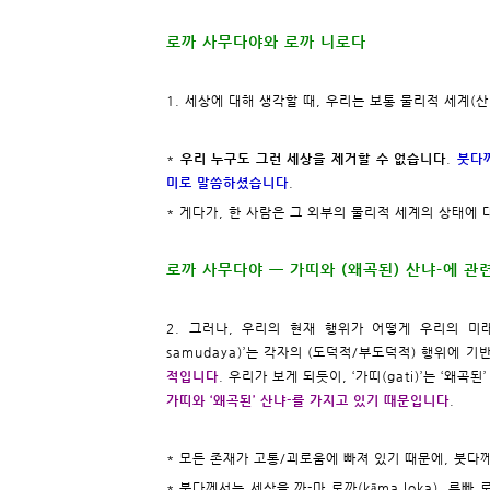
로까 사무다야와 로까 니로다
1. 세상에 대해 생각할 때, 우리는 보통 물리적 세계(
*
우리 누구도 그런 세상을 제거할 수 없습니다
.
붓다께
미로 말씀하셨습니다
.
* 게다가, 한 사람은 그 외부의 물리적 세계의 상태에
로까 사무다야 ㅡ 가띠와 (왜곡된) 산냐-에 관
2. 그러나, 우리의 현재 행위가 어떻게 우리의 미래
samudaya)’는 각자의 (도덕적/부도덕적) 행위에 
적입니다
. 우리가 보게 되듯이, ‘가띠(gati)’는 ‘왜곡
가띠와 ‘왜곡된’ 산냐-를 가지고 있기 때문입니다
.
* 모든 존재가 고통/괴로움에 빠져 있기 때문에, 붓
* 붓다께서는 세상을 까-마 로까(kāma loka), 루빠 로