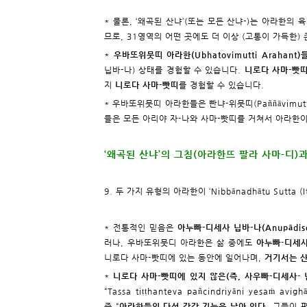
* 물론, ‘왜곡된 산냐’(또는 모든 산냐-)는 아라한의
므로, 31영역의 어떤 곳에도 더 이상 (고통이 가득한)
*
우바또위뭇띠 아라한(Ubhatovimutti Arahant)
닙바-나) 상태를 경험할 수 있습니다.
니로다 사마-빳띠
지
니로다 사마-빳띠
를 경험할 수 있습니다.
* 우바또위뭇띠 아라한들은 빤냐-위뭇띠(Paññāvimutt
들은 모든 아리야 자-나와 사마-빳띠를 거쳐서 아라한
‘왜곡된 산냐’의 그침(아라한뜨 팔라 사마-디)
9. 두 가지 유형의 아라한이 ‘
Nibbānadhātu Sutta (I
* 전통적인 믿음은
아누빠-디세사 닙바-나(Anupādise
러나, 우바또위뭇디 아라한은 삶 중에도
아누빠-디세사
니로다 사마-빳띠에 있는 동안에 일어나며,
거기서는 산
*
니로다 사마-빳띠에 있지 않은(즉, 사우빠-디세사- 
“Tassa tiṭṭhanteva pañcindriyāni yesaṁ avi
즉 “
아라한들의 다섯 감각 기능은 남아 있다
. 그들이 