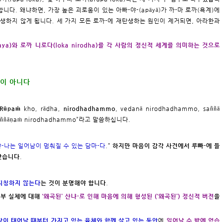
다. 왜냐하면, 가장 높은 괴로움이 있는 아빠-야-(apāyā)가 까-마 로까(욕계)에
생하지 않게 됩니다. 세 가지 모든 로까-에 재탄생하는 원인이 제거되면, 아라한과
ya)와 로까 니로다(loka nirodha)를 각 사람의 정신적 세계를 의미하는 것으로
것이 아니다
Rūpaṁ
kho, rādha,
nirodhadhammo
, vedanā nirodhadhammo, saññā
 viññāṇaṁ nirodhadhammo”라고 말씀하십니다.
 윈냐-나는 일어남이 멈춰질 수 있는 담마-다
.”
하지만 마음이 감각 사건에서 루빠-에 들
 낫습니다
.
을 지칭하지 않는다
는 것이 분명해야 합니다
.
외부 실체에 대해
‘왜곡된’ 산냐-로 인해 마음에 의해 형성된 (‘왜곡된’) 정신적 버전
을
람이 태어날 때부터 가지고 있는 육체와 함께 살고 있는 동안
에
일어날 수 밖에 없습