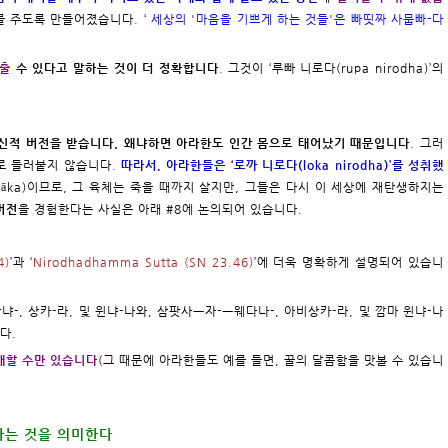
-를 주도록 만들어졌습니다. ‘
세상의 '마음을 기쁘게 하는 것들'은 빠띳짜 사뭅빠-다
멈출
수 있다고 말하는 것이 더 정확합니다
. 그것이 ‘루빠 니로다(rupa nirodha)’의
 정신적 버전을 받습니다. 왜냐하면 아라한도 인간 몸으로 태어났기 때문입니다
. 그러
하로 들러붙지 않습니다.
따라서, 아라한들은 ‘로까 니로다(loka nirodha)’를 성취했
ipāka)이므로, 그 육체는 죽을 때까지 살지만, 그들은 다시 이 세상에 재탄생하지는
 버전
을 경험한다는 사실은 아래 #8에 논의되어 있습니다.
4)
’과 ‘
Nirodhadhamma Sutta (SN 23.46)
’에 더욱 명확하게 설명되어 있습니
냐-, 상카-라, 및 윈냐-나와, 삼팟사ㅡ자-ㅡ웨다나-, 아비상카-라, 및 깜마 윈냐-나
니다.
이해할 수만 있습니다
(그 때문에 아라한들도 예를 들면, 꿀의 달콤함을 맛볼 수 있습니
하는 것을 의미한다