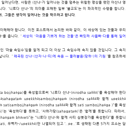
 일어난다면, 사람은 (산냐-가 일어나는 것을 멈추는 위험한 명상을 했던 아산냐 영
니다. ‘니로다 산냐-’의 의미를 오해한 일부 ‘불교도’는 이 파괴적인 수행을 합니다.
에,
그들은 생각이 일어나는 것을 막으려고 합니다
.
지 이해해야 합니다. 이전 포스트에서 논의한 바와 같이, 이 세상에 있는 것들과 우리
-를 줍니다. ‘
세상의 '마음을 기쁘게 하는 것들'은 빠띳짜 사뭅빠-다를 통해 일어
인 ‘마술 속임수’임을 알게 되고 더 이상 그 속임수에 속지 않을 것입니다. 그 속지
니다. ‘
왜곡된 산냐-(산자-나-띠)에 속음 ㅡ 들러붙음(땅하-)의 기원
’를 참조하세
ta bojjhaṅga)를 육성함으로써 ‘니로다 산냐-(nirodha saññā)’를 육성해야 한다
sahagataṁ upekkhāsambojjhaṅgaṁ (nirodha saññā와 함께 upekkhā
ṁ satisambojjhaṅgaṁ (nirodha saññā와 함께 sati sambojjhaṅga )”를 육성
)’는 ‘육성하다’를 뜻하고, ‘사하가땅(sahagataṁ)’은 ‘함께’를 뜻합니다. 따라서,
mbojjhaṅgaṁ bhāveti”는 “니로다 산냐-와 함께 사띠 삼봇장가를 육성한다”를 뜻합니
i, 우뻭카-/upekkhā)만 나열되어 있고 ‘..pe..’로 생략된 다른 5가지 요소는 담