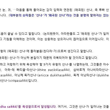
은 눈, 귀, …마음을 통해 들어오는 감각 입력와 연관된 (왜곡된) 산냐, 즉 루빠 산
니다. (
대부분의 숫따들은 ‘산냐-’가 ‘왜곡된 산냐’’라는 것을 분명히 말하지는 않는
로움이 끝날 수 있다고 말합니다. (논의했듯이, 아라한들도 그 ‘왜곡된 산냐-’가 일어
 그 기원을 이해하는 것이며, 이는 상응하는 상요자나의 끊어짐으로 이어집니다. 이
 유형의 (왜곡된) 산냐-에 들러붙음(찬다라-가)으로써 생긴다고 말합니다.
 (왜곡된) 산냐-가 아닛짜 본질이기 때문에 극복되어야 할 것이라고 말합니다.
극복하고 저항하기 위해 육성해야 할 9가지 유형의 산냐-를 나열하는데, 그것들은 아수
ñā), 아하-레 빠띠꿀-라산냐-(āhāre paṭikūlasaññā), 삽바로께 아나비라따산냐-
iccasaññā), 아닛쩨 둑카산냐-(anicce dukkhasaññā), 둑케 아낫따산냐-(dukkhe
가산냐-(virāgasaññā)입니다.
irodha saññā)’를 육성함으로서 달성됩니다
. 여기서, 그것은 산냐-가 일어나는 것을