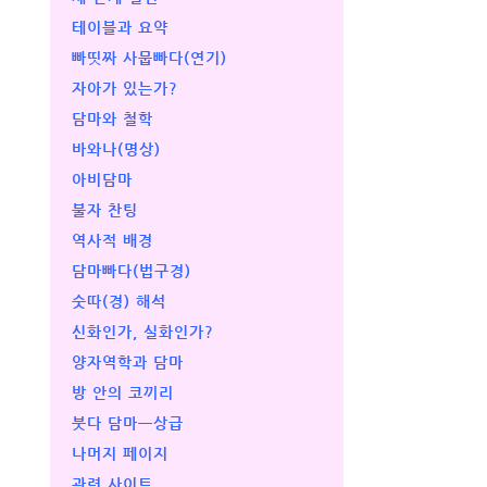
테이블과 요약
빠띳짜 사뭅빠다(연기)
자아가 있는가?
담마와 철학
바와나(명상)
아비담마
불자 찬팅
역사적 배경
담마빠다(법구경)
숫따(경) 해석
신화인가, 실화인가?
양자역학과 담마
방 안의 코끼리
붓다 담마ㅡ상급
나머지 페이지
관련 사이트