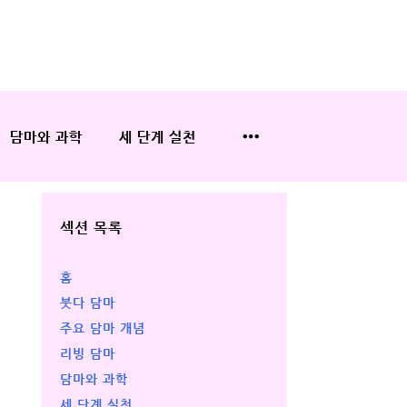
담마와 과학
세 단계 실천
섹션 목록
홈
붓다 담마
주요 담마 개념
리빙 담마
담마와 과학
세 단계 실천