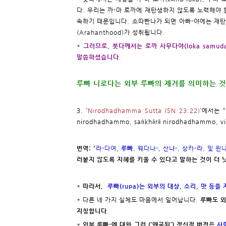
다. 우리는 까-마 로까에 재탄생하지 않도록 노력해야 합니
속하기 때문입니다. 소따빤나가 되면 아빠-야에는 재탄
(Arahanthood)가 성취됩니다.
*
그러므로, 붓다께서는 로까 사무다야(loka samuda
말씀하셨습니다
.
루빠 니로다는 외부 루빠의 제거를 의미하는 
3. ‘
Nirodhadhamma Sutta (SN 23.22)
’에서는 “
nirodhadhammo, saṅkhārā nirodhadhammo,
번역:
“
라-다여,
루빠
, 웨다나-, 산냐-, 상카-라, 및
러붙지 않도록 지혜를 키울 수 있다고 말하는 것이 더
*
따라서,
루빠(rupa)는 외부의 대상, 소리, 맛 등
* 다른 네 가지 실체도 마음에서 일어납니다.
루빠도 
지칭합니다
.
*
외부 루빠-에 대한 그런 (‘왜곡된’) 정신적 버전
은
사