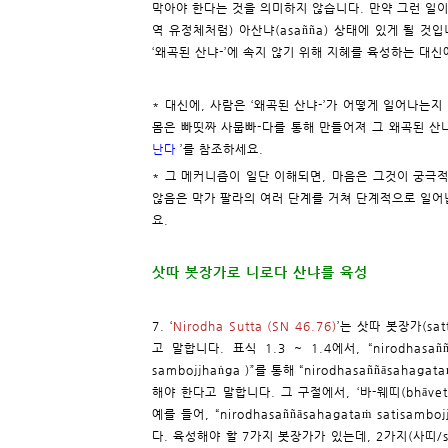
막아야 한다는 것을 의미하지 않습니다. 만약 그런 일이
역 유정체처럼) 아산냐(asañña) 상태에 있게 될 것입
‘왜곡된 산냐-’에 속지 않기 위해 지혜를 육성하는 대신
* 대신에, 사람은 ‘왜곡된 산냐-’가 어떻게 일어나는
몸은 빠띳짜 사뭅빠-다를 통해 만들어져 그 왜곡된 산냐
난다
’를 참조하세요.
* 그 메커니즘이 일단 이해되면, 마음은 그것이 궁극적
않음은 막가 팔라의 여러 단계를 거쳐 단계적으로 일어납
요.
삿따 봇장가로 니로다 산냐를 육성
7. ‘
Nirodha Sutta (SN 46.76)
’는 삿따 봇장가(sat
고 말합니다. 표식 1.3 ~ 1.4에서, “nirodhasaññā
sambojjhaṅga )”를 통해 “nirodhasaññāsahagata
해야 한다고 말합니다. 그 구절에서, ‘바-웨띠(bhāveti
예를 들어, “nirodhasaññāsahagataṁ satisa
다. 육성해야 할 7가지 봇장가가 있는데, 2가지(사띠/sat