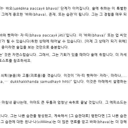
 바오(upādāna paccayā bhavo)’ 단계가 이어집니다. 술에 취하는 이 특별한
에게 중요한 ‘바와(bhava), 존재, 또는 습관’이 됩니다. 그는 그 경험을 매우 되
짜야- 자-띠(bhava paccayā jāti)’입니다. 이 ‘바와(bhava)’ 또는 업 씨앗
’가 될 수 있습니다(취한 상태에 태어날 수 있습니다). [이제 그 상태가 되기 위해]
행 중이라면 술집을 보는 것만으로 충분합니다.
나는’ 것은 자연스럽습니다. 그래서, 그는 기회가 있을 때마다 술에 취합니다. 더 자세
 포스트를 참조하세요.
쇠퇴(늙음)와 고통(괴로움)을 겪습니다. 이것이 “자-띠 빳짜야- 자라-, 마라나,...
rana,… dukkhakkhanda samudhayō hōti)” 입니다. 이것은 아래에서 설명하는
태는 마침내 끝나는데, 아마도 큰 두통과 엄청난 숙취로 끝날 것입니다. 그 에피소드는
입니다. 그는 나쁜 습관을 형성했고, 계속해서 [그 습관대로] 행한다면 [그 나쁜 습관
 습관에 대한 윈냐-나(viññāna)는 더 많은 연료를 얻고 바와(bhava)는 더 강해