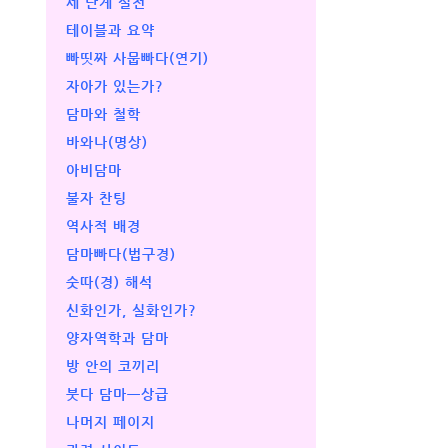
세 단계 실천
테이블과 요약
빠띳짜 사뭅빠다(연기)
자아가 있는가?
담마와 철학
바와나(명상)
아비담마
불자 찬팅
역사적 배경
담마빠다(법구경)
숫따(경) 해석
신화인가, 실화인가?
양자역학과 담마
방 안의 코끼리
붓다 담마ㅡ상급
나머지 페이지