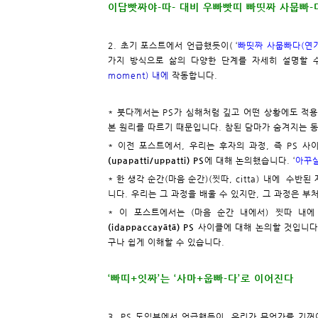
이답빳짜야-따- 대비 우빠빳띠 빠띳짜 사뭅빠-
2. 초기 포스트에서 언급했듯이( ‘
빠띳짜 사뭅빠다(연기
가지 방식으로 삶의 다양한 단계를 자세히 설명할 수
moment) 내에
작동합니다.
* 붓다께서는 PS가 심해처럼 깊고 어떤 상황에도 적용
본 원리를 따르기 때문입니다. 참된 담마가 숨겨지는 동
* 이전 포스트에서, 우리는 후자의 과정, 즉 PS 
(upapatti/uppatti) PS
에 대해 논의했습니다. ‘
아꾸살
* 한 생각 순간(마음 순간)(찟따, citta) 내에 수
니다. 우리는 그 과정을 배울 수 있지만, 그 과정은 부
* 이 포스트에서는 (마음 순간 내에서) 찟따 
(idappaccayātā) PS
사이클에 대해 논의할 것입니다.
구나 쉽게 이해할 수 있습니다.
‘빠띠+잇짜’는 ‘사마+웁빠-다’로 이어진다
3. PS 도입부에서 언급했듯이, 우리가 무언가를 기꺼