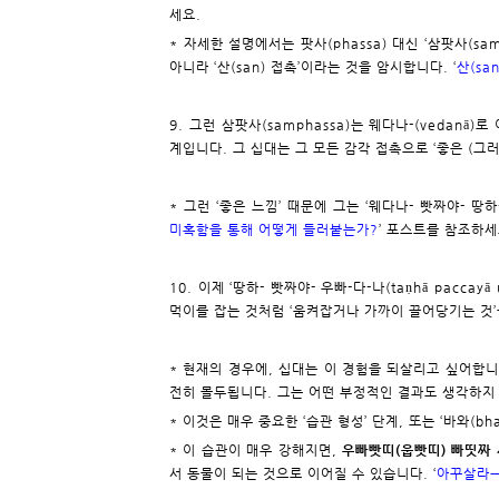
세요.
* 자세한 설명에서는 팟사(phassa) 대신 ‘삼팟사(samp
아니라 ‘산(san) 접촉’이라는 것을 암시합니다. ‘
산(sa
9. 그런 삼팟사(samphassa)는 웨다나-(vedanā)로 이
계입니다. 그 십대는 그 모든 감각 접촉으로 ‘좋은 (그
* 그런 ‘좋은 느낌’ 때문에 그는 ‘웨다나- 빳짜야- 땅하-(
미혹함을 통해 어떻게 들러붙는가?
’ 포스트를 참조하세
10. 이제 ‘땅하- 빳짜야- 우빠-다-나(taṇhā paccay
먹이를 잡는 것처럼 ‘움켜잡거나 가까이 끌어당기는 것
* 현재의 경우에, 십대는 이 경험을 되살리고 싶어합니
전히 몰두됩니다. 그는 어떤 부정적인 결과도 생각하지 
* 이것은 매우 중요한 ‘습관 형성’ 단계, 또는 ‘바와(bh
* 이 습관이 매우 강해지면,
우빠빳띠(웁빳띠) 빠띳짜 사뭅빠
서 동물이 되는 것으로 이어질 수 있습니다. ‘
아꾸살라ㅡ