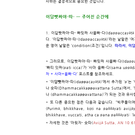
사하는 결정적으로 중요한 것입니다.
이답빳짜야-따- ㅡ 주어진 순간에
1. 이답빳짜야-따- 빠띳짜 사뭅빠-다(Idappaccayāt
다. ‘이답빳짜야-따-(Idappaccayātā)’라는 낱말은 ‘
운 영어 낱말은 ‘condition(조건)’입니다.
따라서, 이답
* 그러므로, 이답빳짜야-따- 빠띳짜 사뭅빠-다(Idappa
‘빠띠 잇짜(pati icca)’가 ‘사마 웁빠-다(sama u
차 + 사마+웁빠-다
’ 포스트를 참조하세요.
* ‘이
답빳
짜야-따(ida
pp
acayātā)’에서 추가된 ‘p’
나 숫따(Dhammacakka
pp
avattana Sutta)에서
나 (dhammacakka
pp
avattana)’가 되는 것과 유
* 또 다른 중요한 점은 다음과 같습니다. “빅쿠들이여
(Purimā, bhikkhave, koṭi na paññāyati avijjā
bhikkhave, vuccati, atha ca pana paññāyati: ‘
i
* 자세한 것은 ‘아윗자- 숫따(
Avijjā Sutta, AN 10.6