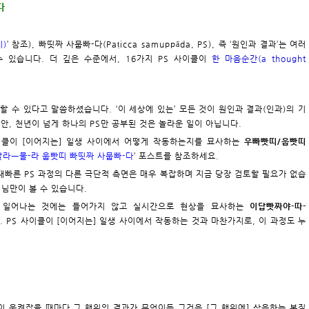
다
)
’ 참조), 빠띳짜 사뭅빠-다(Paṭicca samuppāda, PS), 즉 ‘원인과 결과’는 여러
 있습니다. 더 깊은 수준에서, 16가지 PS 사이클이
한 마음순간(a thought
할 수 있다고 말씀하셨습니다. ‘이 세상에 있는’ 모든 것이 원인과 결과(인과)의 기
안, 천년이 넘게 하나의 PS만 공부된 것은 놀라운 일이 아닙니다.
사이클이 [이어지는] 일생 사이에서 어떻게 작동하는지를 묘사하는
우빠빳띠/웁빳띠
라ㅡ물-라 웁빳띠 빠띳짜 사뭅빠-다
’ 포스트를 참조하세요.
반된 재빠른 PS 과정의 다른 극단적 측면은 매우 복잡하며 지금 당장 검토할 필요가 없습
처님만이 볼 수 있습니다.
내에 일어나는 것에는 들어가지 않고 실시간으로 현상을 묘사하는
이답빳짜야-따-
 PS 사이클이 [이어지는] 일생 사이에서 작동하는 것과 마찬가지로, 이 과정도 누
이 움켜잡을 때마다 그 행위의 결과가 무엇이든 그것은 [그 행위에] 상응하는 본질