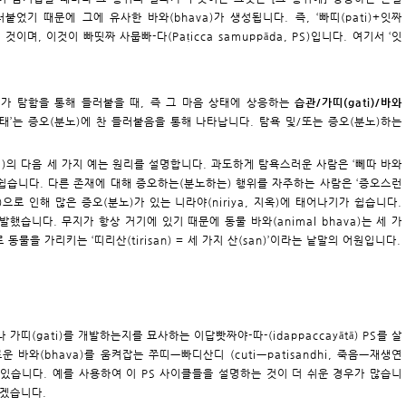
었기 때문에 그에 유사한 바와(bhava)가 생성됩니다. 즉, ‘빠띠(pati)+잇짜
는 것이며, 이것이 빠띳짜 사뭅빠-다(Paṭicca samuppāda, PS)입니다. 여기서 ‘잇
리가 탐함을 통해 들러붙을 때, 즉 그 마음 상태에 상응하는
습관/가띠(gati)/바와
상태’는 증오(분노)에 찬 들러붙음을 통해 나타납니다. 탐욕 및/또는 증오(분노)하는
hava)의 다음 세 가지 예는 원리를 설명합니다. 과도하게 탐욕스러운 사람은 ‘뻬따 바와
어나기 쉽습니다. 다른 존재에 대해 증오하는(분노하는) 행위를 자주하는 사람은 ‘증오스런
으로 인해 많은 증오(분노)가 있는 니라야(niriya, 지옥)에 태어나기가 쉽습니다.
개발했습니다. 무지가 항상 거기에 있기 때문에 동물 바와(animal bhava)는 세 가
동물을 가리키는 ‘띠리산(tirisan) = 세 가지 산(san)’이라는 낱말의 어원입니다.
가띠(gati)를 개발하는지를 묘사하는 이답빳짜야-따-(idappaccayātā) PS를 살
운 바와(bhava)를 움켜잡는 쭈띠ㅡ빠디산디 (cutiㅡpatisandhi, 죽음ㅡ재생연
될 수 있습니다. 예를 사용하여 이 PS 사이클들을 설명하는 것이 더 쉬운 경우가 많습니
보겠습니다.