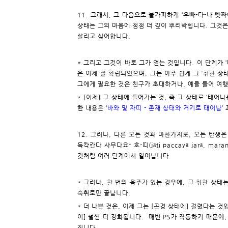
11. 그래서, 그 다음으로 불가피하게 ‘우빠-다-나 빳짜야-
상태는 그의 마음에 점점 더 깊이 뿌리박힙니다. 그것은 그
살리고 싶어합니다.
* 그리고 그것이 바로 그가 얻는 것입니다. 이 단계가 ‘바와 빳
은 이제 잘 확립되었으며, 그는 아주 쉽게 그 ‘취한 상태
그에게 필요한 것은 친구가 초대하거나, 예를 들어 여
* [이제] 그 상태에 들어가는 것, 즉 그 상태로 ‘태어
한 내용은 ‘
바와 및 자띠 - 존재 상태와 거기로 태어남
’
12. 그러나, 다른 모든 것과 마찬가지로, 모든 탄생은 
둑칵칸다 사무다요- 호-띠(jāti paccayā jarā, ma
것처럼 여러 단계에서 일어납니다.
* 그러나, 한 번의 음주가 있는 경우에, 그 취한 상
숙취로만 끝납니다.
* 더 나쁜 것은, 이제 그는 [곤경 상태에] 걸렸다는 것
이] 훨씬 더 강화됩니다. 매번 PS가 작동하기 때문에, 그
집니다.