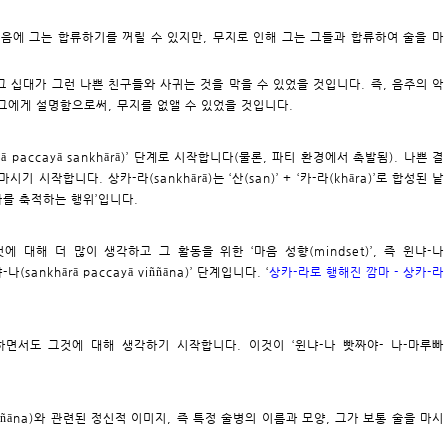
음에 그는 합류하기를 꺼릴 수 있지만, 무지로 인해 그는 그들과 합류하여 술을 마
그 십대가 그런 나쁜 친구들와 사귀는 것을 막을 수 있었을 것입니다. 즉, 음주의 악
그에게 설명함으로써, 무지를 없앨 수 있었을 것입니다.
jā paccayā sankhārā)’ 단계로 시작합니다(물론, 파티 환경에서 촉발됨). 나쁜 결
시작합니다. 상카-라(sankhārā)는 ‘산(san)’ + ‘카-라(khāra)’로 합성된 낱
깜마를 축적하는 행위’입니다.
 대해 더 많이 생각하고 그 활동을 위한 ‘마음 성향(mindset)’, 즉 윈냐-나
sankhārā paccayā viññāna)’ 단계입니다. ‘
상카-라로 행해진 깜마 - 상카-라
하면서도 그것에 대해 생각하기 시작합니다. 이것이 ‘윈냐-나 빳짜야- 나-마루빠
viññāna)와 관련된 정신적 이미지, 즉 특정 술병의 이름과 모양, 그가 보통 술을 마시