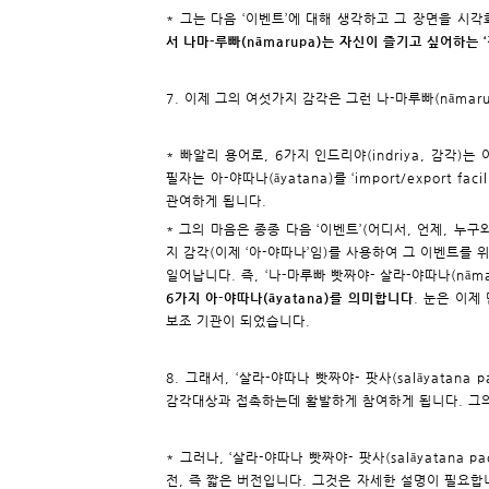
* 그는 다음 ‘이벤트’에 대해 생각하고 그 장면을 시
서 나마-루빠(nāmarupa)는 자신이 즐기고 싶어하는 
7. 이제 그의 여섯가지 감각은 그런 나-마루빠(nāma
* 빠알리 용어로, 6가지 인드리야(indriya, 감각)는
필자는 아-야따나(āyatana)를 ‘import/export
관여하게 됩니다.
* 그의 마음은 종종 다음 ‘이벤트’(어디서, 언제, 누구
지 감각(이제 ‘아-야따나’임)를 사용하여 그 이벤트를 위
일어납니다. 즉, ‘나-마루빠 빳짜야- 살라-야따나(nāmaru
6가지 아-야따나(āyatana)를 의미합니다
. 눈은 이제
보조 기관이 되었습니다.
8. 그래서, ‘살라-야따나 빳짜야- 팟사(salāyatana p
감각대상과 접촉하는데 활발하게 참여하게 됩니다. 그의
* 그러나, ‘살라-야따나 빳짜야- 팟사(salāyatana p
전, 즉 짧은 버전입니다. 그것은 자세한 설명이 필요합니