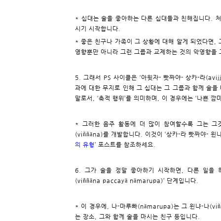
* 십대는 술을 좋아하는 다른 십대들과 친해집니다. 처
시기 시작합니다.
* 좋은 친구나 가족이 그 상황에 대해 알게 되었다면, 
영향뿐만 아니라 그런 그룹과 교제하는 것의 악영향을 
5. 그래서 PS 사이클은 ‘아윗자- 빳짜야- 상카-라(avij
과에 대한 무지로 인해 그 십대는 그 그룹과 함께 술을 마시기 
말로서, ‘축적 행위’를 의미하며, 이 경우에는 ‘나쁜 
* 그러한 음주 활동에 더 많이 참여할수록 그는 그것에
(viññāna)를 개발합니다. 이것이 ‘상카-라 빳짜야- 윈냐-나(
의 유형
’ 포스트를 참조하세요.
6. 그가 술을 정말 좋아하기 시작하면, 다른 일을 
(viññāna paccayā nāmarupa)’ 단계입니다.
* 이 경우에, 나-마루빠(nāmarupa)는 그 윈냐-나(
는 장소, 그와 함께 술을 마시는 친구 등입니다.