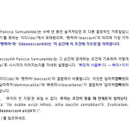
ā Paṭicca Samuppāda)는 수백 년 동안 숨겨져있던 또 다른 결정적인 가르침입니
여기’를 뜻하는 ‘이다(ida)’에서 유래했으며, ‘빳짜야-(paccayā)’의 의미에 가장 가까
빳짜야-따- (Idappaccayātā)는 ‘이 순간에 이 조건에 기초한’을 의미합니다
.
ccayātā Paṭicca Samuppāda)는 그 순간에 존재하는 조건에 기초하여 어떻게
ppāda)’로 시시각각 이어지는지를 자세히 설명합니다. ‘
빠띳짜 사뭅빠-다 ㅡ 빠띠+이치
는 ‘이다(ida)’와 ‘빳짜야-(paccayā)’의 결합에서 비롯됩니다. 이것은 담마짝
깝빠
왓따
, ‘담마짝까(dammacakka)’와 ‘빠왓따나(pavattana)’가 결합하여 ‘담마짝
깝빠
왓따
사합니다.
, '무지의 첫 지점’은 보일 수 없다.
무지는 조건이 맞을 때 언제든지 일어난다
.
ya: ‘ito pubbe avijjā nāhosi, atha pacchā samabhavī’ti. Evañcetaṃ,
dappaccayā avijjā’ti
.)”.
1
)’를 참조하세요.