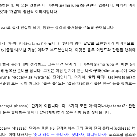
각화하는데,
이 모든 것들은 나-마루빠(nāmarupa)와 관련이 있습니다. 따라서 여기
‘것’과 ‘개념’의 정신적 이미지입니다
.
rupa)로 실제 현실이 되어, 원하는 감각적 즐거움을 주도록 관여됩니다.
 이제 ‘아-야따나(āyatana)’가 됩니다. 하나의 영어 낱말로 표현하기가 어려우므로,
 facility(들임/내보냄 기능)’이라고 부르겠습니다. 이것은 음주 이벤트와 관련된 행위에
와 함께 등)에 대해 생각하고, 그는 이전 단계의 나-마루빠(nāmarupa)에 따른 6가
해 필요한 준비를 합니다. 그것은 이전 단계에 있는 나-마루빠(nāmarupa)에 따라
pa paccayā salāyatana)’ 단계입니다. 여기서,
살라-야따나(salāyatana)는
 단순히 보는 것이 아니라, ‘좋은 술’ 또는 ‘잡담(채팅)하기 좋은 친구’ 등을 찾아보는
accayā phassa)’ 단계에 이릅니다. 즉, 6가지 모든 아-야따나(āyatana)가 관련
 눈은 좋아하는 술이나 잡담(채팅)하기 좋은 사람 등을 찾아봅니다.
accayā phassa)’ 단계는 표준 PS 단계에서는 그와 같이 단지 웃데사(uddesa) 버
다. 이에 대해서는 ‘
숫따 해석 ㅡ 웃데-사, 닛데-사, 빠띠닛데-사
’ 포스트를 참조하