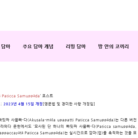
 담마
주요 담마 개념
리빙 담마
방 안의 코끼리
ā Paṭicca Samuppāda
’ 포스트
성;
2023년 4월 15일 개정
[영문법 및 경미한 사항 개정임]
뭅빠-다(Akusala-mūla upapatti Paṭicca Samuppāda)는 다른 버전
라와다 문헌에서도 ‘묘사된 단 하나의 빠띳짜 사뭅빠-다(Paṭicca samuppāda,
ppaccayātā Paṭicca Samuppāda)는 실시간으로 깜마(업)를 축적하는 것을 묘