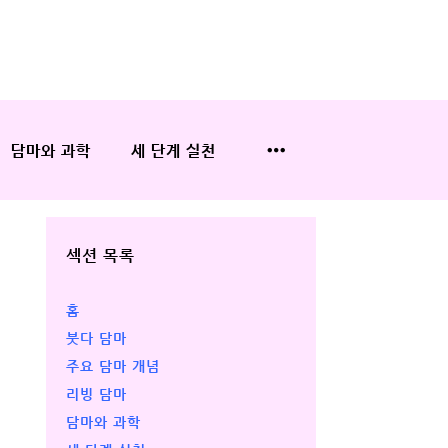
담마와 과학
세 단계 실천
섹션 목록
홈
붓다 담마
주요 담마 개념
리빙 담마
담마와 과학