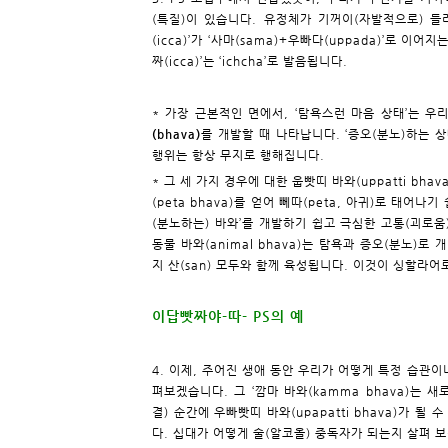
(특질)이 있습니다. 유정체가 기꺼이(자발적으로) 들러붙
(icca)’가 ‘사마(sama)+우빠다(uppada)’로 이어지
짜(icca)’는 ‘ichcha’로 발음됩니다.
* 가장 근본적인 면에서, ‘탐욕스런 마음 상태’는 우
(bhava)
를 개발할 때 나타납니다. ‘증오(분노)하는 
행위는 항상 무지로 행해집니다.
* 그 세 가지 경우에 대한 웁빳띠 바와(uppatti b
(peta bhava)를 얻어 뻬따(peta, 아귀)로 태
(분노하는) 바와’를 개발하기 쉽고 극심한 고통(괴로움)
동물 바와(animal bhava)는 탐욕과 증오(분노)로 
지 산(san) 모두와 함께 육성됩니다. 이것이 싱할라어로 
이답빳짜야-따- PS의 예
4. 이제, 주어진 생애 동안 우리가 어떻게 특정 습관이나 
펴보겠습니다. 그 ‘깜마 바와(kamma bhava)는 새로
결) 순간에 우빠빳띠 바와(upapatti bhava)가 
다. 십대가 어떻게 술(알코올) 중독자가 되는지 살펴 