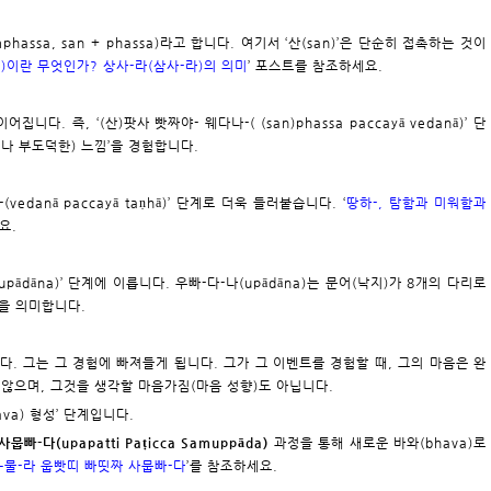
hassa, san + phassa)라고 합니다. 여기서 ‘산(san)’은 단순히 접촉하는 것이
n)이란 무엇인가? 상사-라(삼사-라)의 의미
’ 포스트를 참조하세요.
어집니다. 즉, ‘(산)팟사 빳짜야- 웨다나-( (san)phassa paccayā vedanā)’ 단
러나 부도덕한) 느낌’을 경험합니다.
vedanā paccayā taṇhā)’ 단계로 더욱 들러붙습니다. ‘
땅하-, 탐함과 미워함과
요.
ā upādāna)’ 단계에 이릅니다. 우빠-다-나(upādāna)는 문어(낙지)가 8개의 다리로
’을 의미합니다.
다. 그는 그 경험에 빠져들게 됩니다. 그가 그 이벤트를 경험할 때, 그의 마음은 완
않으며, 그것을 생각할 마음가짐(마음 성향)도 아닙니다.
ava) 형성’ 단계입니다.
-다(upapatti Paṭicca Samuppāda)
과정을 통해 새로운 바와(bhava)로
물-라 웁빳띠 빠띳짜 사뭅빠-다
’를 참조하세요.