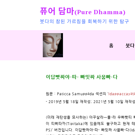
퓨어 담마
(Pure Dhamma)
붓다의 참된 가르침을 회복하기 위한 탐구
홈
붓다
이답빳짜야-따- 빠띳짜 사뭅빠-다
원문 : Paṭicca Samuppāda 섹션의 ‘
Idappaccayāt
- 2019년 5월 18일 재작성; 2021년 5월 10일 재작
(미래 재탄생을 묘사하는) 아꾸살라ㅡ물-라 우빠빳띠 빠띳짜 사
이 띠삐따까(Tipitaka)에 있음에도 불구하고 현재 테
PS)’ 버전입니다. 이답빳짜야-따- 빠띳짜 사뭅빠-다(Ida