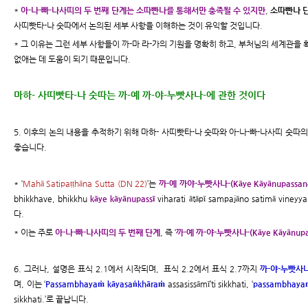
*
아-나-빠-나사띠의 두 번째 단계는 소따빤나를 통해서만 충족될 수 있지만
,
소따빤나 
사띠빳타-나 숫따에서 논의된 세부 사항을 이해하는 것이 유익할 것입니다.
* 그 이유는 그런 세부 사항들이 까-마 라-가의 기원을 명확히 하고, 부처님의 세계관을
없애는 데 도움이 되기 때문입니다.
마하- 사띠빳타-나 숫따는 까-예 까-야-누빳사나-에 관한 것이다
5. 이후의 논의 내용을 추적하기 위해 마하- 사띠빳타-나 숫따와 아-나-빠-나사띠 숫따
좋습니다.
* ‘
Mahā Satipaṭṭhāna Sutta (DN 22)
’는
까-예 까야-누빳사나-(Kāye Kāyānupassan
bhikkhave, bhikkhu
kāye kāyānupassī
viharati ātāpī sampajāno satimā viney
다.
* 이는 주로
아-나-빠-나사띠의 두 번째 단계
, 즉 ‘
까-예 까-야-누빳사나-(Kāye Kāyānupa
6. 그러나, 설명은 표식 2.1에서 시작되며, 표식 2.2에서 표식 2.7까지
까-야-누빳사나-
며, 이는 ‘
Passambhayaṁ kāyasaṅkhāraṁ
assasissāmī’ti sikkhati, ‘
passambhaya
sikkhati.’로 끝납니다.