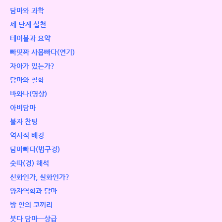
담마와 과학
세 단계 실천
테이블과 요약
빠띳짜 사뭅빠다(연기)
자아가 있는가?
담마와 철학
바와나(명상)
아비담마
불자 찬팅
역사적 배경
담마빠다(법구경)
숫따(경) 해석
신화인가, 실화인가?
양자역학과 담마
방 안의 코끼리
붓다 담마ㅡ상급