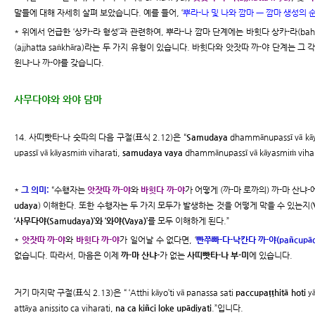
말들에 대해 자세히 살펴 보았습니다. 예를 들어, ‘
뿌라-나 및 나와 깜마 ㅡ 깜마 생성의 
* 위에서 언급한 ‘상카-라 형성’과 관련하여, 뿌라-나 깜마 단계에는 바힛다 상카-라(bahid
(ajjhatta saṅkhāra)라는 두 가지 유형이 있습니다. 바힛다와 앗잣따 까-야 단계는 그 
윈냐-나 까-야를 갖습니다.
사무다야와 와야 담마
14. 사띠빳타-나 숫따의 다음 구절(표식 2.12)은 “
Samudaya
dhammānupassī vā kāy
upassī vā kāyasmiṁ viharati,
samudaya vaya
dhammānupassī vā kāyasmiṁ viha
*
그 의미:
“수행자는
앗잣따 까-야
와
바힛다 까-야
가 어떻게 (까-마 로까의) 까-마 산냐
udaya
) 이해한다. 또한 수행자는 두 가지 모두가 발생하는 것을 어떻게 막을 수 있는지(
‘사무다야(Samudaya)’와 ‘와야(Vaya)’
를 모두 이해하게 된다.”
*
앗잣따 까-야
와
바힛다 까-야
가 일어날 수 없다면, ‘
빤쭈빠-다-낙칸다 까-야(pañcupādā
없습니다. 따라서, 마음은 이제
까-마 산냐-
가 없는
사띠빳타-나 부-미
에 있습니다.
거기 마지막 구절(표식 2.13)은 “ ‘Atthi kāyo’ti vā panassa sati
paccupaṭṭhitā hoti
y
attāya anissito ca viharati,
na ca kiñci loke upādiyati
.”입니다.