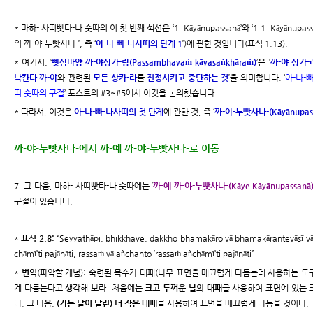
* 마하- 사띠빳타-나 숫따의 이 첫 번째 섹션은 ‘1. Kāyānupassanā’와 ‘1.1. Kāyānupassan
의 까-야-누빳사나-’, 즉 ‘
아-나-빠-나사띠의 단계 1
’)에 관한 것입니다(표식 1.13).
* 여기서, ‘
빳삼바양 까-야상카-랑(Passambhayaṁ kāyasaṅkhāraṁ)
’은 ‘
까-야 상카-라(
낙칸다 까-야
와 관련된
모든 상카-라
를
진정시키고 중단하는 것
’을 의미합니다. ‘
아-나-
띠 숫따의 구절
’ 포스트의 #3~#5에서 이것을 논의했습니다.
* 따라서, 이것은
아-나-빠-나사띠의 첫 단계
에 관한 것, 즉 ‘
까-야-누빳사나-(Kāyānupas
까-야-누빳사나-에서 까-예 까-야-누빳사나-로 이동
7. 그 다음, 마하- 사띠빳타-나 숫따에는 ‘
까-예 까-야-누빳사나-(Kāye Kāyānupassanā
구절이 있습니다.
*
표식 2.8:
“Seyyathāpi, bhikkhave, dakkho bhamakāro vā bhamakārantevāsī vā
chāmī’ti pajānāti, rassaṁ vā añchanto ‘rassaṁ añchāmī’ti pajānāti”
*
번역
(파악할 개념): 숙련된 목수가 대패(나무 표면을 매끄럽게 다듬는데 사용하는 도구
게 다듬는다고 생각해 보라. 처음에는
크고 두꺼운 날의 대패
를 사용하여 표면에 있는 
다. 그 다음,
(가는 날이 달린) 더 작은 대패
를 사용하여 표면을 매끄럽게 다듬을 것이다.