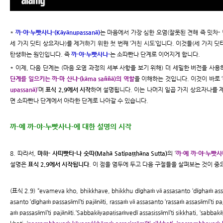
*
까-야-누빳사나-(Kāyānupassanā)
는 마음에서 가장 심한 오염(잘못된 견해 즉 밋차-
세 가지 딧티 상요자나)를 제거하기 위한 첫 번째 ‘거친 시도’입니다. 이것들(세 가지 딧
탄생하는 원인입니다. 즉
까-야-누빳사나-
는 소따빤나 단계로 이어지게 합니다.
* 이제, 다음 단계는 (마음 오염 과정의 세부 사항을 보기 위해) 더 세밀한 버전을 사
단계를 일으키는 까-마 산냐-(kāma saññā)의 역할
을 이해하는 것입니다. 이것이 바로 ‘
upassanā)
’며
표식 2.9에서 시작
하여 설명됩니다. 이는 나머지 일곱 가지 상요자나를 
면 소따빤나 단계에서 아라한 단계로 나아갈 수 있습니다.
까-예 까-야-누빳사나-에 대한 설명의 시작
8. 따라서,
마하- 사띠빳타-나 숫따(Mahā Satipaṭṭhāna Sutta)
의 ‘
까-예 까-야-누빳사나-
설명은
표식 2.9에서 시작됩니다
. 이 점을 염두에 두고 다음 구절들을 살펴보는 것이 
(표식 2.9) “evameva kho, bhikkhave, bhikkhu dīghaṁ vā assasanto ‘dīghaṁ assas
asanto ‘dīghaṁ passasāmī’ti pajānāti, rassaṁ vā assasanto ‘rassaṁ assasāmī’ti paj
aṁ passasāmī’ti pajānāti.‘Sabbakāyapaṭisaṁvedī assasissāmī’ti sikkhati, ‘sabbakā