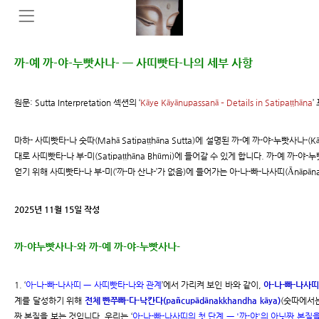
까-예 까-야-누빳사나- ㅡ 사띠빳타-나의 세부 사항
원문: Sutta Interpretation 섹션의 ‘
Kāye Kāyānupassanā – Details in Satipaṭṭhāna
’
마하- 사띠빳타-나 숫따(Mahā Satipaṭṭhāna Sutta)에 설명된 까-예 까-야-누빳사나-(Kā
대로 사띠빳타-나 부-미(Satipaṭṭhāna Bhūmi)에 들어갈 수 있게 합니다. 까-예 까-야
얻기 위해 사띠빳타-나 부-미(‘까-마 산냐-’가 없음)에 들어가는 아-나-빠-나사띠(Ānāpāna
2025년 11월 15일 작성
까-야누빳사나-와 까-예 까-야-누빳사나-
1. ‘
아-나-빠-나사띠 ㅡ 사띠빳타-나와 관계
’에서 가리켜 보인 바와 같이,
아-나-빠-나사띠
계를 달성하기 위해
전체 빤쭈빠-다-낙칸다(pañcupādānakkhandha kāya)
(숫따에서는
짜 본질을 보는 것입니다. 우리는 ‘
아-나-빠-나사띠의 첫 단계 ㅡ '까-야'의 아닛짜 본질을