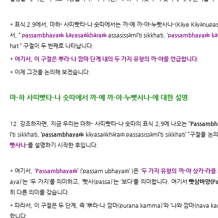
* 표식 2.9에서, 마하- 사띠빳타-나 숫따에서는 까-예 까-야-누빳사나-(Kāye Kāyānup
서, “
passambhayaṁ kāyasaṅkhāraṁ
assasissāmī’ti sikkhati, ‘
passambhayaṁ kā
hat ” 구절이 두 번째로 나타납니다.
*
여기서, 이 구절은 뿌라-나 깜마 단계 내의 두 가지 유형의 까-야를 언급합니다
.
* 이제 그것을 논의해 보겠습니다.
마-하 사띠빳타-나 숫따에서 까-예 까-야-누빳사나-에 대한 설명
12. 강조하자면, 지금 우리는 마하- 사띠빳타-나 숫따의 표식 2,9에 나오는 “
Passamb
ī’ti sikkhati,
‘passambhayaṁ
kāyasaṅkhāraṁ passasissāmī’ti sikkhati’ ”구
빳사나-
를 설명하기 시작한 후입니다.
* 여기서, ‘
Passambhayaṁ’
(‘passam ubhayaṁ’ )은 ‘
두 가지 유형의 까-야 상카-라를
aya)’는 ‘두 가지’를 의미하고, ‘빳사(passa)’는 ‘보다’를 의미합니다. 여기서
빳삼바양(Pa
히 다른 의미를 갖습니다.
* 따라서, 이 구절은 두 단계, 즉 ‘뿌라-나 깜마(purana kamma)’와 ‘나와 깜마(nava k
합니다.