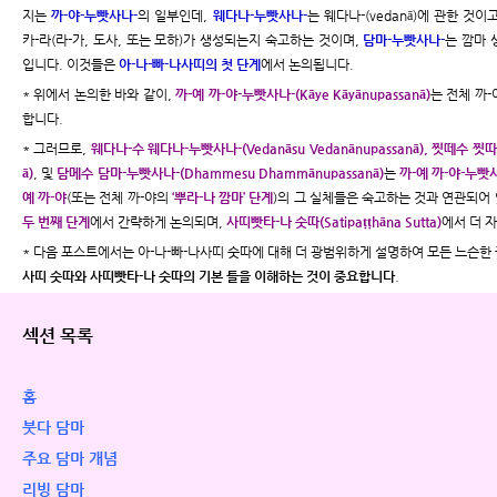
지는
까-야-누빳사나-
의 일부인데,
웨다나-누빳사나-
는 웨다나-(vedanā)에 관한 것이
카-라(라-가, 도사, 또는 모하)가 생성되는지 숙고하는 것이며,
담마-누빳사나-
는 깜마 
입니다. 이것들은
아-나-빠-나사띠의 첫 단계
에서 논의됩니다.
* 위에서 논의한 바와 같이,
까-예 까-야-누빳사나-(Kāye Kāyānupassanā)
는 전체 까
합니다.
* 그러므로,
웨다나-수 웨다나-누빳사나-(Vedanāsu Vedanānupassanā), 찟떼수 찟따-누빳
ā)
, 및
담메수 담마-누빳사나-(Dhammesu Dhammānupassanā)
는
까-예 까-야-누빳사나
예 까-야
(또는 전체 까-야의
‘뿌라-나 깜마’ 단계
)의 그 실체들은 숙고하는 것과 연관되어
두 번째 단계
에서 간략하게 논의되며,
사띠빳타-나 숫따(Satipaṭṭhāna Sutta)
에서 더 
* 다음 포스트에서는 아-나-빠-나사띠 숫따에 대해 더 광범위하게 설명하여 모든 느슨
사띠 숫따와 사띠빳타-나 숫따의 기본 틀을 이해하는 것이 중요합니다
.
섹션 목록
홈
붓다 담마
주요 담마 개념
리빙 담마