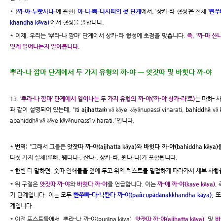
* (
까-야-누빳사나-
에 관한)
아-나-빠-나사띠의 첫 단계
에서, ‘상카-라 형성’은 전체 ‘
빤쭈빠
khandha kāya)
’에서 형성을 말합니다.
* 이제, 우리는 ‘뿌라-나 깜마’ 단계에서 상카-라 형성에 초점을 맞춥니다.
즉, ‘까-마 
떻게 일어나는지 알아봅니다
.
뿌라-나 깜마 단계에서 두 가지 유형의 까-야 ㅡ 앗잣따 및 바힛다 까-야
13. ‘
뿌라-나 깜마’ 단계에서 일어나는 두 가지 유형의 까-야(‘까-야 상카-라’로)
는 마하- 
과 같이 설명되어 있는데, “Iti
ajjhattaṁ
vā kāye kāyānupassī viharati,
bahiddhā
vā 
abahiddhā vā kāye kāyānupassī viharati.”입니다.
*
번역:
“그래서 그들은
앗잣따 까-야(ajjhatta kāya)
와
바힛다 까-야(bahiddha kāya)
다섯 가지 실체(루빠, 웨다나-, 산냐-, 상카-라, 윈냐-나)가 포함됩니다.
* 한번 더 말하면, 숫따 인쇄물을 앞에 두고 위의 텍스트를 밀접하게 따라가서 세부 사
* 위 구절은
앗잣따 까-야
와
바힛다 까-야
를 언급합니다. 이는
까-예 까-야(kaye kāya)
,
기 단계입니다. 이는 모두
빤쭈빠-다-낙칸다 까-야(pañcupādānakkhandha kāya)
, 
계입니다.
* 이전 포스트들에서, 뿌라-나 까-야(purāna kāya),
앗잣따 까-야(ajjhatta kāya)
, 및
바