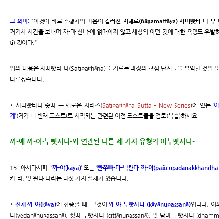
그 의미:
“이것이 바로 수행자의 마음이
길러진 지혜로(ñāṇamattāya) 사띠빳타-나 부-미에
거기서 시간을 보내며 까-마 산냐-에 얽매이지 않고 세상의 어떤 것에 대한 욕망도 유발하
ti
) 것이다.”
위의 내용은 사띠빳타-나(Satipaṭṭhāna)를 기르는 과정의 핵심 단계들을 요약한 것일
다루겠습니다.
* 사띠빳타나 숫따 ㅡ 새로운 시리즈(
Satipaṭṭhāna Sutta – New Series
)에 있는 ‘
아
계
’(거기 네 번째 포스트)로 시작되는 관련된 이전 표스트들을 검토(복습)하세요.
까-예 까-야-누빳사나-와 연관된 다른 세 가지 유형의 아누빳사나-
15. 아시다시피, ‘
까-야(kāya)
’ 또는 ‘
빤쭈빠-다-낙칸다 까-야(pañcupādānakkhandha 
카-라, 및 윈냐-나라는 다섯 가지 실체가 있습니다.
*
전체 까-야(kāya)
에 집중할 때, 그것이
까-야-누빳사나-(kāyānupassanā)
입니다. 이
나(vedanānupassanā), 찟따-누빳사나-(cittānupassanā), 및 담마-누빳사나-(dham