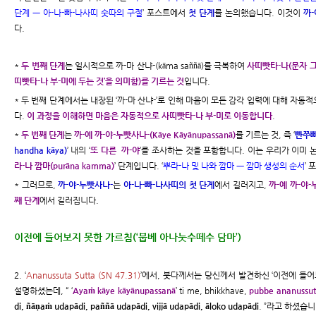
단계 ㅡ 아-나-빠-나사띠 숫따의 구절
’ 포스트에서
첫 단계
를 논의했습니다. 이것이
까-
다.
*
두 번째 단계
는 일시적으로 까-마 산냐-(kāma saññā)를 극복하여
사띠빳타-나(문자 그
띠빳타-나 부-미에 두는 것’을 의미함)를 기르는 것
입니다.
* 두 번째 단계에서는 내장된 ‘까-마 산냐-’로 인해 마음이 모든 감각 입력에 대해 자
다.
이 과정을 이해하면 마음은 자동적으로 사띠빳타-나 부-미로 이동합니다
.
*
두 번째 단계
는
까-예 까-야-누빳사나-(Kāye Kāyānupassanā)
를 기르는 것, 즉 ‘
빤쭈빠
handha kāya)
’ 내의 ‘
또 다른 까-야
’를 조사하는 것을 포함합니다. 이는 우리가 이미 논
라-나 깜마(purāna kamma)
’ 단계입니다. ‘
뿌라-나 및 나와 깜마 ㅡ 깜마 생성의 순서
’
* 그러므로,
까-야-누빳사나-
는
아-나-빠-나사띠의 첫 단계
에서 길러지고,
까-예 까-야-
째 단계
에서 길러집니다.
이전에 들어보지 못한 가르침(‘붑베 아나눗수떼수 담마’)
2. ‘
Ananussuta Sutta (SN 47.31)
’에서, 붓다께서는 당신께서 발견하신 ‘이전에 들어
설명하셨는데, “ ‘
Ayaṁ kāye kāyānupassanā
’ ti me, bhikkhave,
pubbe ananussu
di, ñāṇaṁ udapādi, paññā udapādi, vijjā udapādi, āloko udapādi
. ”라고 하셨습니