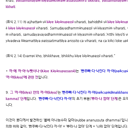
khati, ‘
passambhayaṁ kāyasaṅkhāraṁ assasissāmī’ti sikkhati, ‘passambhayaṁ k
kkhati
.
(표식 2.11) Iti ajjhattaṁ vā
kāye kāyānupassī
viharati, bahiddhā vā
kāye kāyānup
ā
kāye kāyānupassī
viharati. Samudayadhammānupassī vā kāyasmiṁ viharati,
ṁ viharati, samudayavayadhammānupassī vā kāyasmiṁ viharati.‘Atthi kāyo’ti vā
yāvadeva ñāṇamattāya paṭissatimattāya anissito ca viharati, na ca kiñci loke upā
(표식 2.14) Evampi kho, bhikkhave, bhikkhu kāye kāyānupassī viharati.”
*
까-예 까-야-누빳사나-(Kāye Kāyānupassanā)
는 ‘
빤쭈빠-다-낙칸다 까-야(pañcupād
‘까-야(kāya)’에 관한 것
입니다.
9.
그 ‘
까-야(kāya) 안의 까-야(kāya)
’는 ‘
빤쭈빠-다-낙칸다 까-야(pañcupādānakkhand
kamma)’ 단계
입니다. ‘
빤쭈빠-다-낙칸다 까-야
’의 초기 부분(
‘뿌라-나 깜마’ 단계
)은 오
니다.
이것이 붓다께서 발견하신 ‘붑베 아나눗수따 담마(pubbe ananussuta dhamma)’입니
의한 바와 같이, ‘빤쭈빠-다-낙칸다 까-야’ = ‘뿌라-나 깜마’ 단계 + ‘나와 깜마’ 단계입니다