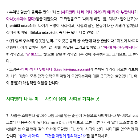
*
부처님 말씀의 올바른 번역:
“나는
(사띠빳타-나 바-와나-에서) 까-예 까-야-누빳사나
가 
아나눗수떼수 담마)
임을 깨달았다. 그 깨달음으로 ‘나에게 비전, 앎, 지혜가 일어났고(
c
i, paññā udapādi
), 나에게 무명이 사라지고, 세상의 참된 본질에 대한 지혜가 일어났
상에서 벗어났다(
āloko udapādi
), 즉 나는 닙바-나를 얻었다.”
*
(위 링크 주소의) 잘못된 번역
: “ ‘이것은
몸의 한 측면에 대한 관찰
이다.’ 이것이 바로
련하여 나에게 일어난 비전, 앎, 지혜, 깨달음, 그리고
빛
이었다.” ‘
까-예 까-야-누빳사나-
번역되었고, ‘
알-로꼬
’도 ‘
빛
’으로 잘못 번역되었다는 것에 주목하세요. 그러므로, 그 
다.
* 요점은
까-예 까-야-누빳사나-(kāye kāyānupassanā)
가 부처님의 가장 심오한 가르침
자-나의 마음이 모든 감각 입력으로 어떻게 오염되는지에 대한 궁극적인 설명입니다.
여
와 동일)가 핵심적인 역할을 합니다
.
사띠빳타-나 부-미 ㅡ 사람이 삼마- 사띠를 가지는 곳
3. 사람은 소따빤나 팔라(수다원 과)를 얻는 순간에 처음으로 사띠빳타-나 부-미(Satipaṭṭh
그들의 마음은 삼마- 딧티(Sammā Diṭṭhi)에 이르고, 또한 다른 7가지 ‘길의 요소들’을 
ādhi)라는 여덟 번째 길의 요소에 도달합니다. 삼마- 사띠와 삼마- 사미디를 얻으려면 까-마
합니다. ‘
삼마- 사마-디 ㅡ 그것을 어떻게 정의하는가?
’를 참조하세요.