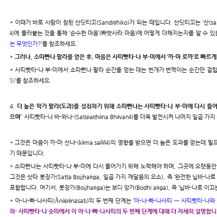
* 이때가 바로 사람이 참된 산딧티꼬(Sandiṭṭhiko)가 되는 때입니다. 산딧티꼬는 ‘산(san)
ā)에 들러붙는 것을 통해 ‘순수한 마음’(빠밧사라 마음)에 어떻게 더해지는지를 알 수 있는
는 무엇인가?
’를 참조하세요.
*
그러나, 소따빤나 팔라를 얻은 후, 마음은 사띠빳타-나 부-미에서 ‘까-마 로까’로 빠르
* 사띠빳타-나 부-미에서 소따빤나 팔라 순간을 얻는 데는 번개가 번쩍이는 순간만 걸립니
5)
’를 참조하세요.
4.
더 높은 막가 팔라(도과)를 성취하기 위해 소따빤나는 사띠빳타-나 부-미에 다시 들어
으며’
사띠빳타-나 바-와나-(Satipaṭṭhāna Bhāvanā)를 더욱 발전시켜 나머지 일곱 
* 그것은 마음이 까-마 산냐-(kāma saññā)의 영향을 받으면 더 높은 도과를 얻는데
기 때문입니다.
* 소따빤나는 사띠빳타-나 부-미에 다시 들어가기 위해 노력해야 하며, 그곳에 오랫동안
그것은 삿따 봇장가(Satta Bojjhaṅga, 일곱 가지 깨달음의 요소), 즉 ‘완전한 닙바-
포함합니다. 여기서, 봇장가(Bojjhaṅga)는 보디 앙가(Bodhi aṅga), 즉 ‘닙바-나로 
* 아-나-빠-나사띠(Ānāpānasati)의 두 번째 단계는 ‘
아-나-빠-나사띠 ㅡ 사띠빳타-나와
하- 사띠빳타-나 숫따에서 이 아-나-빠-나사띠의 두 번째 단계에 대해 더 자세히 설명합