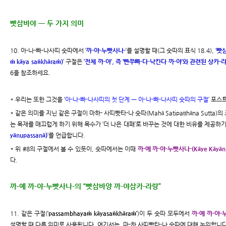
빳삼바야 ㅡ 두 가지 의미
10. 아-나-빠-나사띠 숫따에서 ‘
까-야-누빳사나-
’를 설명할 때(그 숫따의 표식 18.4), ‘
빳삼
ṁ kāya saṅkhāraṁ)
’ 구절은
‘전체 까-야’, 즉 ‘빤쭈빠-다-낙칸다 까-야’와 관련된 상카-
6을 참조하세요.
* 우리는 또한 그것을 ‘
아-나-빠-나사띠의 첫 단계 ㅡ 아-나-빠-나사띠 숫따의 구절
’ 포스
* 같은 의미를 지닌 같은 구절이 마하- 사띠빳타-나 숫따(Mahā Satipaṭṭhāna Sutta
는 목재를 매끄럽게 하기 위해 목수가 ‘더 나은 대패’로 바꾸는 것에 대한 비유를 제공하기
yānupassanā)
’를 언급합니다.
* 위 #8의 구절에서 볼 수 있듯이, 숫따에서는 이때
까-예 까-야-누빳사나-(Kāye Kāyānu
다.
까-예 까-야-누빳사나-의 “빳삼바양 까-야삼카-라랑”
11. 같은 구절(‘
passambhayaṁ kāyasaṅkhāraṁ’
)이 두 숫따 모두에서
까-예 까-야-누
설명할 때 다른 의미로 사용됩니다. 여기서는, 마-하 사띠빳타-나 숫따에 대해 논의합니