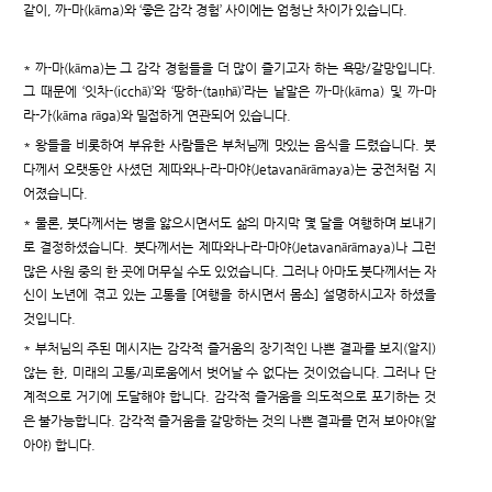
같이, 까-마(kāma)와 ‘좋은 감각 경험’ 사이에는 엄청난 차이가 있습니다.
* 까-마(kāma)는 그 감각 경험들을 더 많이 즐기고자 하는 욕망/갈망입니다.
그 때문에 ‘잇차-(icchā)’와 ‘땅하-(taṇhā)’라는 낱말은 까-마(kāma) 및 까-마
라-가(kāma rāga)와 밀접하게 연관되어 있습니다.
* 왕들을 비롯하여 부유한 사람들은 부처님께 맛있는 음식을 드렸습니다. 붓
다께서 오랫동안 사셨던 제따와나-라-마야(Jetavanārāmaya)는 궁전처럼 지
어졌습니다.
* 물론, 붓다께서는 병을 앓으시면서도 삶의 마지막 몇 달을 여행하며 보내기
로 결정하셨습니다. 붓다께서는 제따와나-라-마야(Jetavanārāmaya)나 그런
많은 사원 중의 한 곳에 머무실 수도 있었습니다. 그러나 아마도 붓다께서는 자
신이 노년에 겪고 있는 고통을 [여행을 하시면서 몸소] 설명하시고자 하셨을
것입니다.
* 부처님의 주된 메시지는 감각적 즐거움의 장기적인 나쁜 결과를 보지(알지)
않는 한, 미래의 고통/괴로움에서 벗어날 수 없다는 것이었습니다. 그러나 단
계적으로 거기에 도달해야 합니다. 감각적 즐거움을 의도적으로 포기하는 것
은 불가능합니다. 감각적 즐거움을 갈망하는 것의 나쁜 결과를 먼저 보아야(알
아야) 합니다.