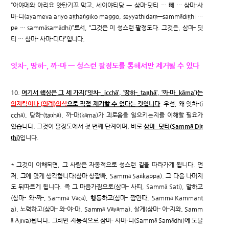
“아야메와 아리요 앗탄기꼬 막고, 세이야티당 ㅡ 삼마-딧티 … 뻬 … 삼마-사
마-디(ayameva ariyo aṭṭhaṅgiko maggo, seyyathidaṃ—sammādiṭṭhi …
pe … sammāsamādhi)”로서, “그것은 이 성스런 팔정도다. 그것은, 삼마- 딧
티 … 삼마- 사마-디다”입니다.
잇차-, 땅하-, 까-마 ㅡ 성스런 팔정도를 통해서만 제거될 수 있다
10.
여기서 핵심은 그 세 가지(‘잇차-_icchā’, ‘땅하-_taṇhā’, ‘까-마_kāma’)는
의지력이나 (의례)의식
으로 직접 제거할 수 없다는 것입니다
. 우선, 왜 잇차-(i
cchā), 땅하-(taṇhā), 까-마(kāma)가 괴로움을 일으키는지를 이해할 필요가
있습니다. 그것이 팔정도에서 첫 번째 단계이며, 바로
삼마- 딧티(Sammā Diṭ
ṭhi)
입니다.
* 그것이 이해되면, 그 사람은 자동적으로 성스런 길을 따라가게 됩니다. 먼
저, 그에 맞게 생각합니다(삼마 상깝빠, Sammā Saṅkappa). 그 다음 나머지
도 뒤따르게 됩니다. 즉 그 마음가짐으로(삼마- 사띠, Sammā Sati), 말하고
(삼마- 와-짜-, Sammā Vācā), 행동하고(삼마- 깜만따, Sammā Kammant
a), 노력하고(삼마- 와-야-마, Sammā Vāyāma), 살게(삼마- 아-지와, Samm
ā Ājiva)됩니다. 그러면 자동적으로 삼마- 사마-디(Sammā Samādhi)에 도달