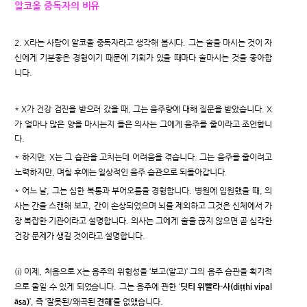
알코올 중독자의 비유
2. X라는 사람이 알코올 중독자라고 생각해 봅시다. 그는 술을 마시는 것이 자
신에게 기분좋은 경험이기 때문에 기회가 있을 때마다 술마시는 것을 좋아합
니다.
* X가 건강 검진을 받으러 갔을 때, 그는 음주량에 대해 질문을 받았습니다. X
가 얼마나 많은 양을 마시는지 들은 의사는 그에게 음주를 줄이라고 조언합니
다.
* 하지만, X는 그 습관을 고치는데 어려움을 겪습니다. 그는 음주를 줄이려고
노력하지만, 며칠 후에는 일상적인 음주 습관으로 되돌아갑니다.
* 어느 날, 그는 심한 복통과 부어오름을 경험합니다. 병원에 입원했을 때, 의
사는 간을 스캔해 보고, 간이 손상되었으며 뇌를 제외하고 그것은 신체에서 가
장 복잡한 기관이라고 설명합니다. 의사는 그에게 술을 끊지 않으면 곧 심각한
건강 문제가 생길 것이라고 설명합니다.
(i) 이제, 처음으로 X는 음주의 위험성을 ‘보고(알고)’ 그의 음주 습관을 획기적
으로 줄일 수 있게 되었습니다. 그는 음주에 관한 ‘
딧티 위빨라-사(diṭṭhi vipal
āsa)
’, 즉 ‘잘못된/왜곡된
견해
’를 없앴습니다.