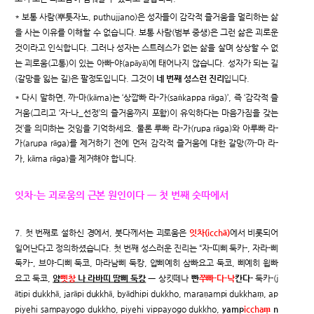
* 보통 사람(뿌툿자노, puthujjano)은 성자들이 감각적 즐거움을 멀리하는 삶
을 사는 이유를 이해할 수 없습니다. 보통 사람(범부 중생)은 그런 삶은 괴로운
것이라고 인식합니다. 그러나 성자는 스트레스가 없는 삶을 살며 상상할 수 없
는 괴로움(고통)이 있는 아빠-야(apāyā)에 태어나지 않습니다. 성자가 되는 길
(갈망을 잃는 길)은 팔정도입니다. 그것이
네 번째 성스런 진리
입니다.
* 다시 말하면, 까-마(kāma)는 ‘상깝빠 라-가(saṅkappa rāga)’, 즉 ‘감각적 즐
거움(그리고 ‘자-나_선정’의 즐거움까지 포함)이 유익하다는 마음가짐을 갖는
것’을 의미하는 것임을 기억하세요. 물론 루빠 라-가(rupa rāga)와 아루빠 라-
가(arupa rāga)를 제거하기 전에 먼저 감각적 즐거움에 대한 갈망(까-마 라-
가, kāma rāga)을 제거해야 합니다.
잇차-는 괴로움의 근본 원인이다 ㅡ 첫 번째 숫따에서
7. 첫 번째로 설하신 경에서, 붓다께서는 괴로움은
잇차(icchā)
에서 비롯되어
일어난다고 정의하셨습니다. 첫 번째 성스러운 진리는 “자-띠삐 둑카-, 자라-삐
둑카-, 브야-디삐 둑코, 마라남삐 둑캉, 압삐예히 삼빠요고 둑코, 삐예히 윕빠
요고 둑코,
얌
삣창
나 라바띠 땀삐 둑캉
ㅡ 상킷떼나
빤
쭈빠-다-낙
칸다-
둑카-(j
ātipi dukkhā, jarāpi dukkhā, byādhipi dukkho, maraṇampi dukkhaṃ, ap
piyehi sampayogo dukkho, piyehi vippayogo dukkho,
yamp
icchaṃ
n