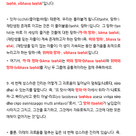
taṇhā, vibhava taṇhā
)”입니다.
* 잇차-(icchā)(좋아함/바람) 때문에, 우리는 들러붙게 됩니다(taṇhā, 땅하-).
재탄생된 존재로 이끄는 것은 이 들러붙음(taṇhā, 땅하-)입니다. 그 땅하-(taṇ
hā)는 바로 이 세상의 즐거운 것들에 대한 땅하-(
까-마 땅하-, kāma taṇhā
),
(재탄생을 믿는 자들이) 계속 존재하고자 하는 땅하-(즉,
바와 땅하-, bhava ta
ṇhā
), (재탄생을 믿지 않는 자들이) 이 생이 지속되는 동안 즐거움을 최적으로
누리고자 하는 땅하-(즉,
위바와 땅하-, vibhava taṇhā
)입니다.
* 여기서,
까-마 땅하-(kāma taṇhā)
는
바와 땅하-(bhava taṇhā)
와
위바와
땅하-(vibhava taṇhā)
를 지닌 두 그룹에 공통적이라는 점에 주목하세요.
9. 세 번째 성스러운 진리는 어떻게 그 괴로움의 일어남이 멈춰질(
니로다, niro
dha
) 수 있는지를 말합니다. 즉, “요 땃사-예와
땅하-야
아세사 위라-가
니로도
짜-고 빠띠닛삭고 뭇띠 아날-라요(yo tassāyeva
taṇhāya
asesa virāga
niro
dho
cāgo paṭinissaggo mutti anālayo)”로서, “그
땅하-(taṇhā)
가 남김없이
사라지고 그치고, 그것을 포기하고, 그것에서 자유로워지고, 그것에 대한 모든
애착이 없어지는 것”입니다.
* 물론, 미래의 괴로움을 멈추는 길은 네 번째 성스러운 진리에 있습니다. 즉,