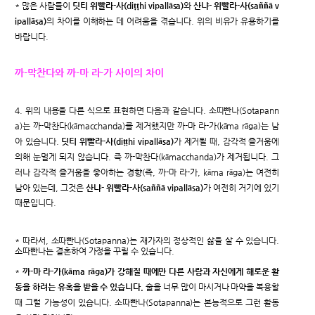
* 많은 사람들이
딧티 위빨라-사(diṭṭhi vipallāsa)
와
산냐- 위빨라-사(saññā v
ipallāsa)
의 차이를 이해하는 데 어려움을 겪습니다. 위의 비유가 유용하기를
바랍니다.
까-막찬다와 까-마 라-가 사이의 차이
4. 위의 내용을 다른 식으로 표현하면 다음과 같습니다. 소따빤나(Sotapann
a)는 까-막찬다(kāmacchanda)를 제거했지만 까-마 라-가(kāma rāga)는 남
아 있습니다.
딧티 위빨라-사(diṭṭhi vipallāsa)
가 제거될 때, 감각적 즐거움에
의해 눈멀게 되지 않습니다. 즉 까-막찬다(kāmacchanda)가 제거됩니다. 그
러나 감각적 즐거움을 좋아하는 경향(즉, 까-마 라-가, kāma rāga)는 여전히
남아 있는데, 그것은
산냐- 위빨라-사(saññā vipallāsa)
가 여전히 거기에 있기
때문입니다.
* 따라서, 소따빤나(Sotapanna)는 재가자의 정상적인 삶을 살 수 있습니다.
소따빤나는 결혼하여 가정을 꾸릴 수 있습니다.
*
까-마 라-가(kāma rāga)가 강해질 때에만 다른 사람과 자신에게 해로운 활
동을 하려는 유혹을 받을 수 있습니다.
술을 너무 많이 마시거나 마약을 복용할
때 그럴 가능성이 있습니다. 소따빤나(Sotapanna)는 본능적으로 그런 활동