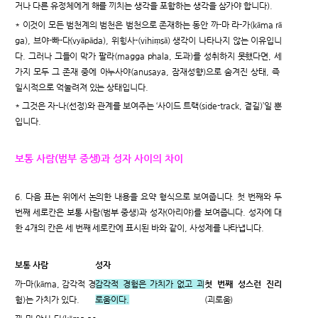
거나 다른 유정체에게 해를 끼치는 생각을 포함하는 생각을 삼가야 합니다).
* 이것이 모든 범천계의 범천은 범천으로 존재하는 동안 까-마 라-가(kāma rā
ga), 브야-빠-다(vyāpāda), 위힝사-(vihiṃsā) 생각이 나타나지 않는 이유입니
다. 그러나 그들이 막가 팔라(magga phala, 도과)를 성취하지 못했다면, 세
가지 모두 그 존재 중에 아누사야(anusaya, 잠재성향)으로 숨겨진 상태, 즉
일시적으로 억눌려져 있는 상태입니다.
* 그것은 자-나(선정)와 관계를 보여주는 ‘사이드 트랙(side-track, 곁길)’일 뿐
입니다.
보통 사람(범부 중생)과 성자 사이의 차이
6. 다음 표는 위에서 논의한 내용을 요약 형식으로 보여줍니다. 첫 번째와 두
번째 세로칸은 보통 사람(범부 중생)과 성자(아리야)를 보여줍니다. 성자에 대
한 4개의 칸은 세 번째 세로칸에 표시된 바와 같이, 사성제를 나타냅니다.
보통 사람
성자
까-마(kāma, 감각적 경
감각적 경험은 가치가 없고 괴
첫 번째 성스런 진리
험)는 가치가 있다.
로움이다.
(괴로움)