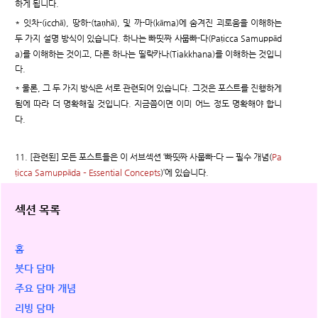
하게 됩니다.
* 잇차-(icchā), 땅하-(taṇhā), 및 까-마(kāma)에 숨겨진 괴로움을 이해하는
두 가지 설명 방식이 있습니다. 하나는 빠띳짜 사뭅빠-다(Paṭicca Samuppād
a)를 이해하는 것이고, 다른 하나는 띨락카나(Tiakkhana)를 이해하는 것입니
다.
* 물론, 그 두 가지 방식은 서로 관련되어 있습니다. 그것은 포스트를 진행하게
됨에 따라 더 명확해질 것입니다. 지금쯤이면 이미 어느 정도 명확해야 합니
다.
11. [관련된] 모든 포스트들은 이 서브섹션 ‘빠띳짜 사뭅빠-다 ㅡ 필수 개념(
Pa
ṭicca Samuppāda – Essential Concepts
)’에 있습니다.
섹션 목록
홈
붓다 담마
주요 담마 개념
리빙 담마