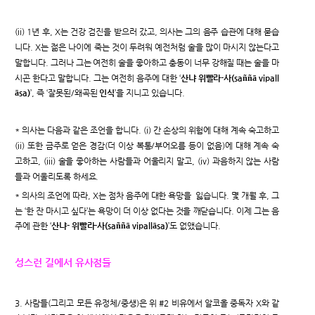
(ii) 1년 후, X는 건강 검진을 받으러 갔고, 의사는 그의 음주 습관에 대해 묻습
니다. X는 젊은 나이에 죽는 것이 두려워 예전처럼 술을 많이 마시지 않는다고
말합니다. 그러나 그는 여전히 술을 좋아하고 충동이 너무 강해질 때는 술을 마
시곤 한다고 말합니다. 그는 여전히 음주에 대한 ‘
산냐 위빨라-사(saññā vipall
āsa)
’, 즉 ‘잘못된/왜곡된
인식
’을 지니고 있습니다.
* 의사는 다음과 같은 조언을 합니다. (i) 간 손상의 위험에 대해 계속 숙고하고
(ii) 또한 금주로 얻은 경감(더 이상 복통/부어오름 등이 없음)에 대해 계속 숙
고하고, (iii) 술을 좋아하는 사람들과 어울리지 말고, (iv) 과음하지 않는 사람
들과 어울리도록 하세요.
* 의사의 조언에 따라, X는 점차 음주에 대한 욕망을 잃습니다. 몇 개월 후, 그
는 ‘한 잔 마시고 싶다’는 욕망이 더 이상 없다는 것을 깨닫습니다. 이제 그는 음
주에 관한 ‘
산냐- 위빨라-사(saññā vipallāsa)
’도 없앴습니다.
성스런 길에서 유사점들
3. 사람들(그리고 모든 유정체/중생)은 위 #2 비유에서 알코올 중독자 X와 같