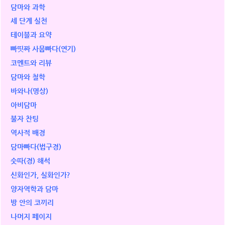
담마와 과학
세 단계 실천
테이블과 요약
빠띳짜 사뭅빠다(연기)
코멘트와 리뷰
담마와 철학
바와나(명상)
아비담마
불자 찬팅
역사적 배경
담마빠다(법구경)
숫따(경) 해석
신화인가, 실화인가?
양자역학과 담마
방 안의 코끼리
나머지 페이지