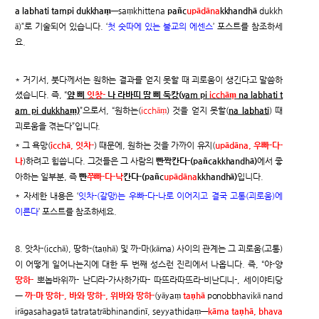
a labhati tampi dukkhaṃ
—saṃkhittena
pañc
upādāna
kkhandhā
dukkh
ā)”로 기술되어 있습니다. ‘
첫 숫따에 있는 불교의 에센스
’ 포스트를 참조하세
요.
* 거기서, 붓다께서는 원하는 결과를 얻지 못할 때 괴로움이 생긴다고 말씀하
셨습니다. 즉, “
얌 삐
잇창-
나 라바띠 땀 삐 둑캉(yam pi
icchāṃ
na labhati t
am pi dukkhaṃ)
”으로서, “원하는(
icchāṃ
) 것을 얻지 못할(
na labhati
) 때
괴로움을 겪는다”입니다.
* 그 욕망(
icchā, 잇차-
) 때문에, 원하는 것을 가까이 유지(
upādāna, 우빠-다-
나
)하려고 힘씁니다. 그것들은 그 사람의
빤짝칸다-(pañcakkhandhā)
에서 좋
아하는 일부분, 즉
빤
쭈빠-다-낙
칸다-(pañc
upādāna
kkhandhā)
입니다.
* 자세한 내용은 ‘
잇차-(갈망)는 우빠-다-나로 이어지고 결국 고통(괴로움)에
이른다
’ 포스트를 참조하세요.
8. 앗차-(icchā), 땅하-(taṇhā) 및 까-마(kāma) 사이의 관계는 그 괴로움(고통)
이 어떻게 일어나는지에 대한 두 번째 성스런 진리에서 나옵니다. 즉, “야-양
땅하-
뽀놉바위까- 난디라-가사하가따- 따뜨라따뜨라-비난디니-, 세이야티당
ㅡ
까-마 땅하-, 바와 땅하-, 위바와 땅하-
(yāyaṃ
taṇhā
ponobbhavikā nand
irāgasahagatā tatratatrābhinandinī, seyyathidaṃ—
kāma taṇhā, bhava