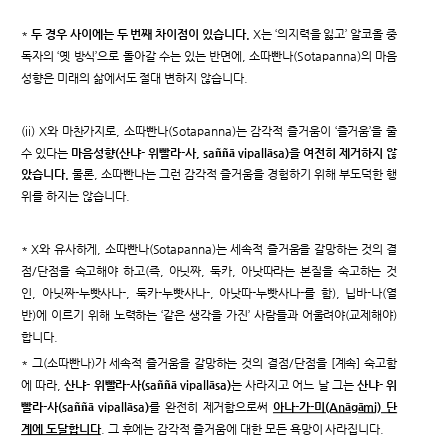
*
두 경우 사이에는 두 번째 차이점이 있습니다.
X는 ‘의지력을 잃고’ 알코올 중
독자의 ‘옛 방식’으로 돌아갈 수는 있는 반면에, 소따빤나(Sotapanna)의 마음
성향은 미래의 삶에서도 절대 변하지 않습니다.
(ii) X와 마찬가지로, 소따빤나(Sotapanna)는 감각적 즐거움이 ‘즐거움’을 줄
수 있다는
마음성향(산냐- 위빨라-사, saññā vipallāsa)을 여전히 제거하지 않
았습니다.
물론, 소따빤나는 그런 감각적 즐거움을 경험하기 위해 부도덕한 행
위를 하지는 않습니다.
* X와 유사하게, 소따빤나(Sotapanna)는 세속적 즐거움을 갈망하는 것의 결
점/단점을 숙고해야 하고(즉, 아닛짜, 둑카, 아낫따라는 본질을 숙고하는 것
인, 아닛짜-누빳사나-, 둑카-누빳사나-, 아낫따-누빳사나-를 함), 닙바-나(열
반)에 이르기 위해 노력하는 ‘같은 생각을 가진’ 사람들과 어울려야(교제해야)
합니다.
* 그(소따빤나)가 세속적 즐거움을 갈망하는 것의 결점/단점을 [계속] 숙고함
에 따라,
산냐- 위빨라-사(saññā vipallāsa)
는 사라지고 어느 날 그는
산냐- 위
빨라-사(saññā vipallāsa)
를 완전히 제거함으로써
아나-가-미(Anāgāmi) 단
계에 도달합니다
. 그 후에는 감각적 즐거움에 대한 모든 욕망이 사라집니다.