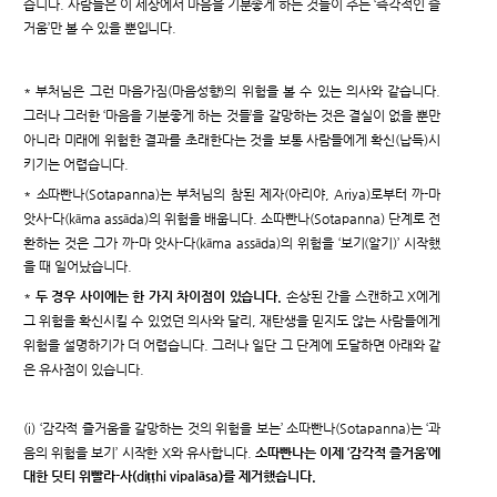
습니다. 사람들은 이 세상에서 마음을 기분좋게 하는 것들이 주는 ‘즉각적인 즐
거움’만 볼 수 있을 뿐입니다.
* 부처님은 그런 마음가짐(마음성향)의 위험을 볼 수 있는 의사와 같습니다.
그러나 그러한 ‘마음을 기분좋게 하는 것들’을 갈망하는 것은 결실이 없을 뿐만
아니라 미래에 위험한 결과를 초래한다는 것을 보통 사람들에게 확신(납득)시
키기는 어렵습니다.
* 소따빤나(Sotapanna)는 부처님의 참된 제자(아리야, Ariya)로부터 까-마
앗사-다(kāma assāda)의 위험을 배웁니다. 소따빤나(Sotapanna) 단계로 전
환하는 것은 그가 까-마 앗사-다(kāma assāda)의 위험을 ‘보기(알기)’ 시작했
을 때 일어났습니다.
*
두 경우 사이에는 한 가지 차이점이 있습니다.
손상된 간을 스캔하고 X에게
그 위험을 확신시킬 수 있었던 의사와 달리, 재탄생을 믿지도 않는 사람들에게
위험을 설명하기가 더 어렵습니다. 그러나 일단 그 단계에 도달하면 아래와 같
은 유사점이 있습니다.
(i) ‘감각적 즐거움을 갈망하는 것의 위험을 보는’ 소따빤나(Sotapanna)는 ‘과
음의 위험을 보기’ 시작한 X와 유사합니다.
소따빤나는 이제 ‘감각적 즐거움’에
대한 딧티 위빨라-사(diṭṭhi vipalāsa)를 제거했습니다.