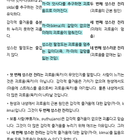
까-마 앗사-다(kāma as
까-마 앗사다를 추구하면 괴로
두 번째 성스런 진리
sāda)를 추구하는 것은
움으로 이어진다.
(괴로움의 근본 원인)
유익하다.
감각적 즐거움을 충분
세 번째 성스런 진리
까-마(kāma)의 갈망이 없으면
히 누리지 못하면 괴롭
(미래의 괴로움이 멈
미래의 괴로움이 멈춰진다.
다.
춤)
성스런 팔정도는 괴로움을 멈추
성스런 팔정도는 즐겁
네 번째 성스러운 진리
는 길이다(즉, 까-마의 갈망을
지 않다.
(괴로움을 없애는 길)
잃는 것임).
*
첫 번째 성스런 진리
는 괴로움(둑카)이 무엇인지를 말합니다. 사람이 느끼는
것은 괴로움(둑카)이 아닙니다. 감각적 즐거움은 가치가 없으며 현생에서도
(마음에 스트레스를 줌으로써) 괴로움(둑카)을 야기합니다. 물론 내생에서도
더 많은 괴로움(둑카)이 나타날 것입니다.
* 현생과 내생에서 괴로움의 근본 원인은 감각적 즐거움에 대한 갈망(까-마, k
āma)입니다. 그것이
두 번째 성스런 진리
입니다.
* 보통 사람(뿌툿자노, puthujjano)은 감각적 즐거움이 없으면 괴롭다고 믿습
니다. 그것이 더 많은 감각적 즐거움을 누리기 위해 애쓰는 이유입니다. 그러
나
세 번째 성스런 진리
는 감각적 즐거움에 대한 갈망(까-마, kāma)을 잃음으
로써 모든 괴로움이 멈춰질 수 있다고 말합니다.