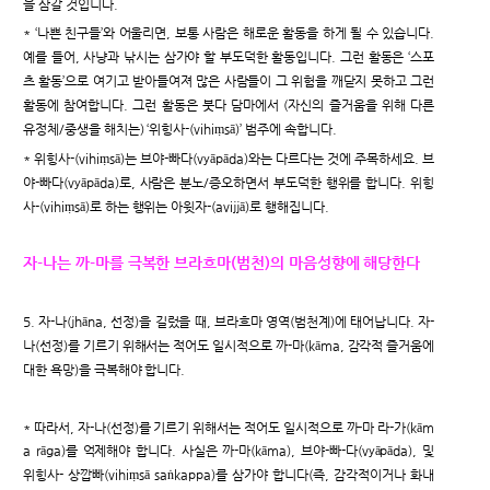
을 삼갈 것입니다.
* ‘나쁜 친구들’와 어울리면, 보통 사람은 해로운 활동을 하게 될 수 있습니다.
예를 들어, 사냥과 낚시는 삼가야 할 부도덕한 활동입니다. 그런 활동은 ‘스포
츠 활동’으로 여기고 받아들여져 많은 사람들이 그 위험을 깨닫지 못하고 그런
활동에 참여합니다. 그런 활동은 붓다 담마에서 (자신의 즐거움을 위해 다른
유정체/중생을 해치는) ‘위힝사-(vihiṃsā)’ 범주에 속합니다.
* 위힝사-(vihiṃsā)는 브야-빠다(vyāpāda)와는 다르다는 것에 주목하세요. 브
야-빠다(vyāpāda)로, 사람은 분노/증오하면서 부도덕한 행위를 합니다. 위힝
사-(vihiṃsā)로 하는 행위는 아윗자-(avijjā)로 행해집니다.
자-나는 까-마를 극복한 브라흐마(범천)의 마음성향에 해당한다
5. 자-나(jhāna, 선정)을 길렀을 때, 브라흐마 영역(범천계)에 태어납니다. 자-
나(선정)를 기르기 위해서는 적어도 일시적으로 까-마(kāma, 감각적 즐거움에
대한 욕망)을 극복해야 합니다.
* 따라서, 자-나(선정)를 기르기 위해서는 적어도 일시적으로 까-마 라-가(kām
a rāga)를 억제해야 합니다. 사실은 까-마(kāma), 브야-빠-다(vyāpāda), 및
위힝사- 상깝빠(vihiṃsā saṅkappa)를 삼가야 합니다(즉, 감각적이거나 화내