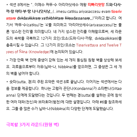
* 섹션 8에서는 “..이메수 짜뚜-수 아리야삿세수 에왕
띠빠리왓땅
드와-다사-
까-랑 야타-부-땅 냐-나닷사낭..
(..imesu catūsu ariyasaccesu evaṃ
tipariv
aṭṭaṃ
dvādasākāraṃ yathābhūtaṃ ñāṇadassanaṃ..
)”이라고 합니다. 여
기서 ‘짜뚜-수(catūsu)’는 ‘4’를 의미하고 ‘아리야삿세수(ariyasaccesu)’는 물
론 ‘성스런 진리’를 의미합니다. 네 가지 성스런 진리를 이해함으로써, 세 라운
드의 속박을 극복하고 12가지 요인/요소(드와-다사-까랑, dvādasākāraṃ)를
충족시킬 수 있습니다. 그 12가지 요인/요소는
Tiparivattaya and Twelve T
ypes of Ñāna (Knowledge)
에 논의되어 있습니다.
* 가장 안쪽 벽 안에 중생이 갇혀 있는 세 개의 동심원 원형 벽을 상상해 보세
요. 괴로움으로부터 자유(닙바-나, Nibbāna)를 얻으려면, 그 중생은 그 세 개
의 벽을 넘어야 합니다.
* 숫따(sutta, 경)의 주된 요약은 섹션 8로 끝납니다. 이어지는 섹션에서는 다
음 정보를 제공합니다. 하나는 고행자 꼰단나(Kondanna)가 소따빤나(Sōtap
anna) 단계에 도달했다는 것입니다. 두 번째는 경(sutta)를 설하는 곳에 참석
한 여러 데와(천신)와 브라흐마(범천)에 대한 설명입니다. 아래 #6을 참조하세
요. 그들 중 많은 수가 닙바-나(Nibbāna)의 다양한 단계에 도달했습니다.
극복할 3가지 라운드(원형 벽)