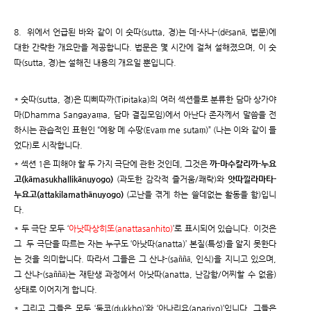
8. 위에서 언급된 바와 같이 이 숫따(sutta, 경)는 데-사나-(dēsanā, 법문)에
대한 간략한 개요만을 제공합니다. 법문은 몇 시간에 걸쳐 설해졌으며, 이 숫
따(sutta, 경)는 설해진 내용의 개요일 뿐입니다.
* 숫따(sutta, 경)은 띠삐따까(Tipitaka)의 여러 섹션들로 분류한 담마 상가야
마(Dhamma Sangayaṃa, 담마 결집모임)에서 아난다 존자께서 말씀을 전
하시는 관습적인 표현인 “에왕 메 수땅(Evaṃ me sutaṃ)” (나는 이와 같이 들
었다)로 시작합니다.
* 섹션 1은 피해야 할 두 가지 극단에 관한 것인데, 그것은
까-마수칼리까-누요
고(kāmasukhallikānuyogo)
(과도한 감각적 즐거움/쾌락)와
앗따낄라마타-
누요고(attakilamathānuyogo)
(고난을 겪게 하는 쓸데없는 활동을 함)입니
다.
* 두 극단 모두 ‘
아낫따상히또(anattasanhito)
’로 표시되어 있습니다. 이것은
그 두 극단을 따르는 자는 누구도 ‘아낫따(anatta)’ 본질(특성)을 알지 못한다
는 것을 의미합니다. 따라서 그들은 그 산냐-(saññā, 인식)을 지니고 있으며,
그 산냐-(saññā)는 재탄생 과정에서 아낫따(anatta, 난감함/어찌할 수 없음)
상태로 이어지게 합니다.
* 그리고 그들은 모두 ‘둑코(dukkho)’와 ‘아나리요(anariyo)’입니다. 그들은