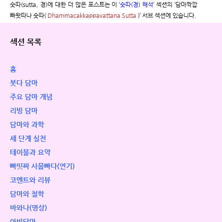
숫따(sutta, 경)에 대한 더 많은 포스트는 이 ‘
숫따(경) 해석
’ 섹션의 ‘담마짝깝
빠왓따나 숫따(
Dhammacakkappavattana Sutta
)’ 서브 섹션에 있습니다.
섹션 목록
홈
붓다 담마
주요 담마 개념
리빙 담마
담마와 과학
세 단계 실천
테이블과 요약
빠띳짜 사뭅빠다(연기)
코멘트와 리뷰
담마와 철학
바와나(명상)
아비담마