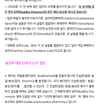
하다’와 ‘유지하다’를 의미합니다.
* 그러므로, 이 첫 번째 경은 ‘담마의 바퀴를 움직이게 합니다.’
이 첫 번째 경
은 붓다 담마(Buddha Dhamma)의 모든 핵심 요소를 지니고 있습니다.
* 많은 빠알리 용어와 마찬가지로, 담마짝깝빠왓따나(dhammacakkappava
ttana)라는 낱말은 위의 세 낱말의 결합에서 유래하며, 빠왓따나(pavattana)
바로 앞에 ‘p’가 추가됩니다. 이전에 논의한 바와 같이, 빤짝칸다(pancakkhan
dha)는 빤짜(panca)와 칸다(khandha)의 조합으로, 두 낱말을 묶을 때 ‘k’가
추가됩니다.
* 때때로 숫따(sutta, 경)는 이 세 낱말을 결합하지 않고 ‘담마 짝깝 빠왓따나
숫따(Dhamma Cakka Pavattana Sutta)’라고도 합니다.
세상에 대한 담마의 눈이 열림
4. 붓다는 깨달음(붓다후드, Buddhahood)을 얻음과 동시에 진실한(참된) 본
질/본성(담마, Dhamma)를 발견합니다. 오직 붓다만이 진실한(참된) 본질/
본성(담마)를 발견할 수 있는데, 그 진실한(참된) 본질/본성은 붓다가 출현
하지 않았을 때에는 감춰진 채로 있습니다. 그 때문에 붓다 담마(Buddha Dha
mma)는 경에 언급된 바와 같이 “이전에 들어보지 못한 담마”, 즉 “뿝베 아나
눗수떼수 담메수(pubbe ananussutesu dhammesu)”입니다.