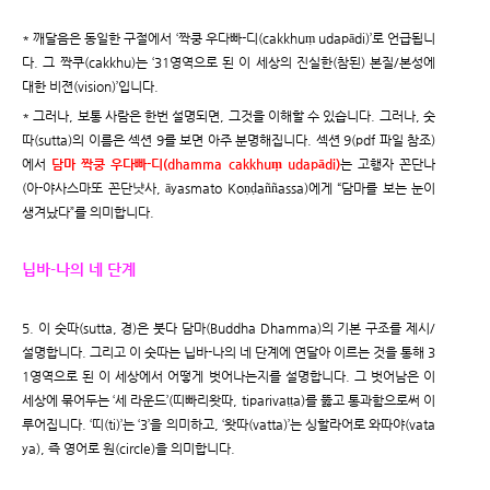
* 깨달음은 동일한 구절에서 ‘짝쿵 우다빠-디(cakkhuṃ udapādi)’로 언급됩니
다. 그 짝쿠(cakkhu)는 ‘31영역으로 된 이 세상의 진실한(참된) 본질/본성에
대한 비젼(vision)’입니다.
* 그러나, 보통 사람은 한번 설명되면, 그것을 이해할 수 있습니다. 그러나, 숫
따(sutta)의 이름은 섹션 9를 보면 아주 분명해집니다. 섹션 9(pdf 파일 참조)
에서
담마 짝쿵 우다빠-디(dhamma cakkhuṃ udapādi)
는 고행자 꼰단나
(아-야사스마또 꼰단냣사, āyasmato Koṇḍaññassa)에게 “담마를 보는 눈이
생겨났다”를 의미합니다.
닙바-나의 네 단계
5. 이 숫따(sutta, 경)은 붓다 담마(Buddha Dhamma)의 기본 구조를 제시/
설명합니다. 그리고 이 숫따는 닙바-나의 네 단계에 연달아 이르는 것을 통해 3
1영역으로 된 이 세상에서 어떻게 벗어나는지를 설명합니다. 그 벗어남은 이
세상에 묶어두는 ‘세 라운드’(띠빠리왓따, tiparivaṭṭa)를 뚫고 통과함으로써 이
루어집니다. ‘띠(ti)’는 ‘3’을 의미하고, ‘왓따(vatta)’는 싱할라어로 와따야(vata
ya), 즉 영어로 원(circle)을 의미합니다.