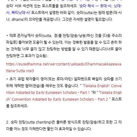
숫따’ 서브 섹션에 있는 포스트들을 참조하세요. ‘
숫따 해석 ㅡ 웃데-사, 닛데-
사, 빠띠닛데-사
’ 포스트에서 설명한 바와 같이, 숫따(sutta)는 원래 법문(데-사
나, dēsana)의 요약만을 제공합니다. 그것은 자세한 설명이 필요합니다.
* 테로 존자님께서 숫따(sutta, 경)를 찬팅(암송/낭송)하신 것을 [다음 주소의
파일로] 들어보면 도움이 될 수 있는데, 이는 정확한 발음을 알 수 있고 흔히 하
는 것처럼 ‘너무 끌지 않고’ 찬팅하는 방법을 알 수 있기 때문입니다(너무 끌어
찬팅하면 그 효과가 감소됨).
https://puredhamma.net/wp-content/uploads/Dhammacakkappava
ttana-Sutta.mp3
* 초기 유럽 학자들이 영어(또는 로마/라틴) 알파벳으로 빠알리 숫따를 쓰기
위해 채택한 협약(관습)을 배우는 것도 좋습니다. “
‘Tipiṭaka English’ Conve
ntion Adopted by Early European Scholars – Part 1
”와 “
‘Tipiṭaka Engli
sh’ Convention Adopted by Early European Scholars – Part 2
” 포스트
를 참조하세요.
2. 숫따 찬팅(sutta chanting)은 올바른 방식으로 찬팅(암송)하고 또한 그 의
미를 어느 정도 이해한다면 훨씬 더 효과적일 수 있습니다.