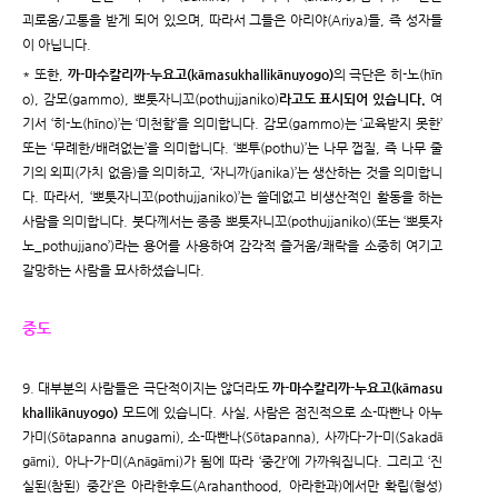
괴로움/고통을 받게 되어 있으며, 따라서 그들은 아리야(Ariya)들, 즉 성자들
이 아닙니다.
* 또한,
까-마수칼리까-누요고(kāmasukhallikānuyogo)
의 극단은 히-노(hīn
o), 감모(gammo), 뽀툿자니꼬(pothujjaniko)
라고도 표시되어 있습니다.
여
기서 ‘히-노(hīno)’는 ‘미천함’을 의미합니다. 감모(gammo)는 ‘교육받지 못한’
또는 ‘무례한/배려없는’을 의미합니다. ‘뽀투(pothu)’는 나무 껍질, 즉 나무 줄
기의 외피(가치 없음)을 의미하고, ‘자니까(janika)’는 생산하는 것을 의미합니
다. 따라서, ‘뽀툿자니꼬(pothujjaniko)’는 쓸데없고 비생산적인 활동을 하는
사람을 의미합니다. 붓다께서는 종종 뽀툿자니꼬(pothujjaniko)(또는 ‘뽀툿자
노_pothujjano’)라는 용어를 사용하여 감각적 즐거움/쾌락을 소중히 여기고
갈망하는 사람을 묘사하셨습니다.
중도
9. 대부분의 사람들은 극단적이지는 않더라도
까-마수칼리까-누요고(kāmasu
khallikānuyogo)
모드에 있습니다. 사실, 사람은 점진적으로 소-따빤나 아누
가미(Sōtapanna anugami), 소-따빤나(Sōtapanna), 사까다-가-미(Sakadā
gāmi), 아나-가-미(Anāgāmi)가 됨에 따라 ‘중간’에 가까워집니다. 그리고 ‘진
실된(참된) 중간’은 아라한후드(Arahanthood, 아라한과)에서만 확립(형성)