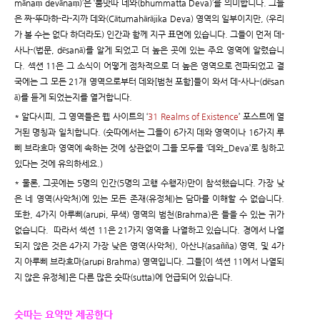
mānaṃ devānaṃ)’은 ‘붐맛따 데와(bhummatta Deva)’를 의미합니다. 그들
은 짜-뚜마하-라-지까 데와(Cātumahārājika Deva) 영역의 일부이지만, (우리
가 볼 수는 없다 하더라도) 인간과 함께 지구 표면에 있습니다. 그들이 먼저 데-
사나-(법문, dēsanā)를 알게 되었고 더 높은 곳에 있는 주요 영역에 알렸습니
다. 섹션 11은 그 소식이 어떻게 점차적으로 더 높은 영역으로 전파되었고 결
국에는 그 모든 21개 영역으로부터 데와[범천 포함]들이 와서 데-사나-(dēsan
ā)를 듣게 되었는지를 열거합니다.
* 알다시피, 그 영역들은 웹 사이트의 ‘
31 Realms of Existence
’ 포스트에 열
거된 명칭과 일치합니다. (숫따에서는 그들이 6가지 데와 영역이나 16가지 루
삐 브라흐마 영역에 속하는 것에 상관없이 그들 모두를 ‘데와_Deva’로 칭하고
있다는 것에 유의하세요.)
* 물론, 그곳에는 5명의 인간(5명의 고행 수행자)만이 참석했습니다. 가장 낮
은 네 영역(사악처)에 있는 모든 존재(유정체)는 담마를 이해할 수 없습니다.
또한, 4가지 아루삐(arupi, 무색) 영역의 범천(Brahma)은 들을 수 있는 귀가
없습니다. 따라서 섹션 11은 21가지 영역을 나열하고 있습니다. 경에서 나열
되지 않은 것은 4가지 가장 낮은 영역(사악처), 아산냐(asañña) 영역, 및 4가
지 아루삐 브라흐마(arupi Brahma) 영역입니다. 그들[이 섹션 11에서 나열되
지 않은 유정체]은 다른 많은 숫따(sutta)에 언급되어 있습니다.
숫따는 요약만 제공한다