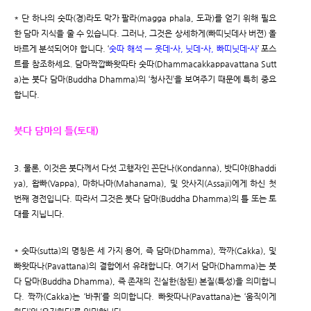
* 단 하나의 숫따(경)라도 막가 팔라(magga phala, 도과)를 얻기 위해 필요
한 담마 지식을 줄 수 있습니다. 그러나, 그것은 상세하게(빠띠닛데사 버젼) 올
바르게 분석되어야 합니다. ‘
숫따 해석 ㅡ 웃데-사, 닛데-사, 빠띠닛데-사
’ 포스
트를 참조하세요. 담마짝깝빠왓따타 숫따(Dhammacakkappavattana Sutt
a)는 붓다 담마(Buddha Dhamma)의 ‘청사진’을 보여주기 때문에 특히 중요
합니다.
붓다 담마의 틀(토대)
3. 물론, 이것은 붓다께서 다섯 고행자인 꼰단나(Kondanna), 밧디야(Bhaddi
ya), 왑빠(Vappa), 마하나마(Mahanama), 및 앗사지(Assaji)에게 하신 첫
번째 경전입니다. 따라서 그것은 붓다 담마(Buddha Dhamma)의 틀 또는 토
대를 지닙니다.
* 숫따(sutta)의 명칭은 세 가지 용어, 즉 담마(Dhamma), 짝까(Cakka), 및
빠왓따나(Pavattana)의 결합에서 유래합니다. 여기서 담마(Dhamma)는 붓
다 담마(Buddha Dhamma), 즉 존재의 진실한(참된) 본질(특성)을 의미합니
다. 짝까(Cakka)는 ‘바퀴’를 의미합니다. 빠왓따나(Pavattana)는 ‘움직이게