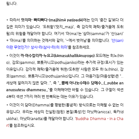
됩니다.
* 따라서
맛지마- 빠띠빠다-(majjhimā paṭipadā)
에는 단지 ‘중간 길’보다 더
깊은 의미가 있습니다. ‘도취함’(‘맛지_majji’, 즉 감각적 쾌락/즐거움에 도취
됨)의 위험을 깨달아야 합니다. 여기서 ‘마(ma)’는 ‘삼마(samma)’가 ‘산(san)’
+ ‘마(ma)’를 의미하는 것에서와 같이, ‘~에서 벗어남’을 의미합니다. ‘
산(san)
이란 무엇인가? 상사-라(삼사-라)의 의미
’를 참조하세요.
* 이것이
까-마수칼리까-누요고(kāmasukhallikānuyogo)
모드에는 히노(hīn
o), 감모(gammo), 뽀툿자니꼬(pothujjaniko)라는 추가적 규정/표시가 있는
이유입니다. 감각적 쾌락/즐거움에 ‘취한/도취한’ 사람은 모두 히-노(hīno), 감
모(gammo), 뽀툿자니꼬(pothujjaniko)입니다. 그 마음가짐(마음성향)은 “..
세상에 알려지지 않은 담마..”, 즉 “
..뿝베 아나눗수떼수 담메수..(..pubbe an
anussutesu dhammesu..
”를 이해해야만 바뀔 수 있습니다. 그 구절이 섹션
4부터 섹션 7까지 여러 번 반복되는 데는 이유가 있습니다.
* 이것이 이 담마(Dhamma)를 평범한(통념적) 방식으로는 이해할 수 없는 이
유입니다. 우리는 세상의 진실된(참된) 본질(특성)인 아닛짜(anicca), 둑카(d
ukkha), 아낫따(anatta)를 깨달아야 합니다. ‘
Buddha Dhamma – In a Cha
rt
’를 참조하십시오.