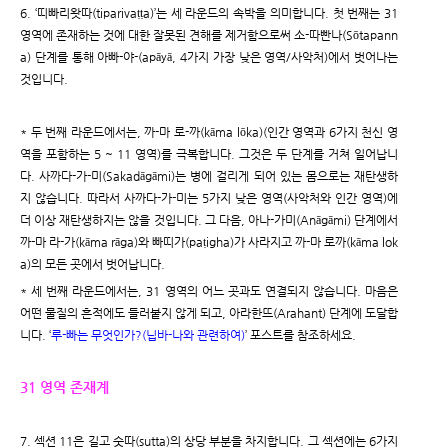
6. ‘띠빠리왓따(tiparivaṭṭa)’는 세 라운드의 속박을 의미합니다. 첫 번째는 31
영역에 존재하는 것에 대한 잘못된 견해를 제거함으로써 소-따빤나(Sōtapann
a) 단계를 통해 아빠-야-(apāyā, 4가지 가장 낮은 영역/사악처)에서 벗어나는
것입니다.
* 두 번째 라운드에서는, 까-마 로-까(kāma lōka)(인간 영역과 6가지 천신 영
역을 포함하는 5 ~ 11 영역)를 극복합니다. 그것은 두 단계를 거쳐 일어납니
다. 사까다-가-미(Sakadāgāmi)는 병에 걸리게 되어 있는 몸으로는 재탄생하
지 않습니다. 따라서 사까다-가-미는 5가지 낮은 영역(사악처와 인간 영역)에
더 이상 재탄생하지는 않을 것입니다. 그 다음, 아나-가미(Anāgāmi) 단계에서
까-마 라-가(kāma rāga)와 빠띠가(paṭigha)가 사라지고 까-마 로까(kāma lok
a)의 모든 곳에서 벗어납니다.
* 세 번째 라운드에서는, 31 영역의 어느 곳과도 연결되지 않습니다. 마음은
어떤 물질의 흔적에도 들러붙지 않게 되고, 아라한뜨(Arahant) 단계에 도달합
니다. ‘
루-빠는 무엇인가?(닙바-나와 관련하여)
’ 포스트를 참조하세요.
31 영역 존재계
7. 섹션 11은 길고 숫따(sutta)의 상당 부분을 차지합니다. 그 섹션에는 6가지