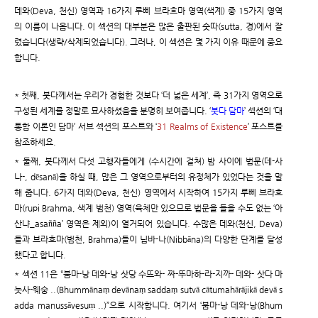
데와(Deva, 천신) 영역과 16가지 루삐 브라흐마 영역(색계) 중 15가지 영역
의 이름이 나옵니다. 이 섹션의 대부분은 많은 출판된 숫따(sutta, 경)에서 잘
렸습니다(생략/삭제되었습니다). 그러나, 이 섹션은 몇 가지 이유 때문에 중요
합니다.
* 첫째, 붓다께서는 우리가 경험한 것보다 ‘더 넓은 세계’, 즉 31가지 영역으로
구성된 세계를 정말로 묘사하셨음을 분명히 보여줍니다. ‘
붓다 담마
’ 섹션의 ‘대
통합 이론인 담마’ 서브 섹션의 포스트와 ‘
31 Realms of Existence
’ 포스트를
참조하세요.
* 둘째, 붓다께서 다섯 고행자들에게 (수시간에 걸쳐) 밤 사이에 법문(데-사
나-, dēsanā)을 하실 때, 많은 그 영역으로부터의 유정체가 있었다는 것을 말
해 줍니다. 6가지 데와(Deva, 천신) 영역에서 시작하여 15가지 루삐 브라흐
마(rupi Brahma, 색계 범천) 영역(육체만 있으므로 법문을 들을 수도 없는 ‘아
산냐_asañña’ 영역은 제외)이 열거되어 있습니다. 수많은 데와(천신, Deva)
들과 브라흐마(범천, Brahma)들이 닙바-나(Nibbāna)의 다양한 단계를 달성
했다고 합니다.
* 섹션 11은 “붐마-낭 데와-낭 삿당 수뜨와- 짜-뚜마하-라-지까- 데와- 삿다 마
눗사-웨숭 ..(Bhummānaṃ devānaṃ saddaṃ sutvā cātumahārājikā devā s
adda manussāvesuṃ ..)”으로 시작합니다. 여기서 ‘붐마-낭 데와-낭(Bhum