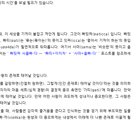
상의 시간’을 보낼 필요가 있습니다.
을 때, 이 세상을 기꺼이 붙잡고 껴안게 됩니다. 그것이 빠띳짜(paticca) 입니다. 빠띳
며, 빠띠(pati)는 ‘묶는(묶이는)’의 뜻이고 잇짜(icca)는 ‘좋아서 기꺼이 하는’의 뜻입
 uppāda)가 필연적으로 뒤따릅니다. 여기서 사마(sama)는 ‘비슷한’의 뜻이고 웁
서는 ‘
빠띳짜 사뭅빠-다 ㅡ '빠띠+이치차' + '사마+웁빠-다'
’ 포스트를 참조하세
유형의 존재로 태어날 것입니다.
기를 갈망하면(간절히 원하면), 그렇게(인간 존재로) 태어날 것이다’라는 것을 의미하
각자의 마음 세트(심적 경향)의 결정적 중요 측면인 ‘가띠(gati)’에 따릅니다. 만약
에 태어날 것입니다. 만약 어떤 사람이 과도하게 성내거나 증오한다면, 그 사람은
에 태어날 것입니다.
)가 있을 때, 사람들은 감각적 즐거움을 준다고 인식하는 것을 얻기 위해 부도덕한 일을
빠-까(vipāka)는 현생과 더 중요하게는 내생에서 미래에 더 나쁜 존재로 이끌게 될