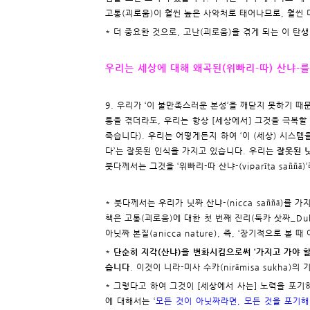
고통(괴로움)이 훨씬 높은 사악처로 태어나므로, 훨씬 
* 더 중요한 것으로, 고난(괴로움)을 겪게 되는 이 
우리는 세상에 대해 왜곡된(위빠리-따) 산냐-
9. 우리가 ‘이 불만족스러운 본성’을 깨닫지 못하기 
통을 겪더라도, 우리는 항상 [세상에서] 그것을 극복할
죽습니다). 우리는 어떻게든지 하여 ‘이 (세상) 시스템을
다’는 잘못된 인식을 가지고 있습니다. 우리는
잘못된 닛
붓다께서는 그것을 ‘위빠리-따 산냐-(viparīta saññ
* 붓다께서는 우리가 닛짜 산냐-(nicca saññā)를
책은 고통(괴로움)에 대한 첫 번째 진리(둑카 삿짜_Duk
아닛짜 본질(anicca nature), 즉, ‘장기적으로 
*
단순히 지각(산냐)을 변화시킴으로써 ‘가지고 가야 할
습니다
. 이것이 니라-미사 수카(nirāmisa sukha)의 
* 그렇다고 하여 그것이 [세상에서 사는] 노력을 포기
에 대해서는 ‘
모든 것이 아닛짜라면, 모든 것을 포기해