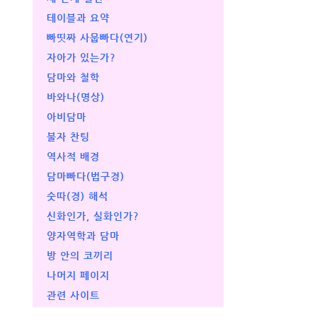
테이블과 요약
빠띳짜 사뭅빠다(연기)
자아가 있는가?
담마와 철학
바와나(명상)
아비담마
불자 찬팅
역사적 배경
담마빠다(법구경)
숫따(경) 해석
신화인가, 실화인가?
양자역학과 담마
방 안의 코끼리
나머지 페이지
관련 사이트