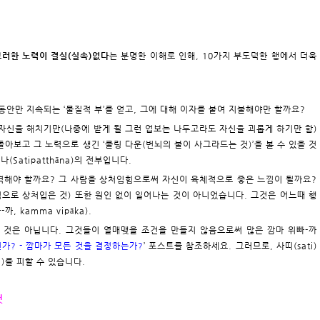
그러한 노력이 결실(실속)없다
는 분명한 이해로 인해, 10가지 부도덕한 행에서 더욱
동안만 지속되는 ‘물질적 부’를 얻고, 그에 대해 이자를 붙여 지불해야만 할까요?
자신을 해치기만(나중에 받게 될 그런 업보는 나두고라도 자신을 괴롭게 하기만 함)
돌아보고 그 노력으로 생긴 ‘쿨링 다운(번뇌의 불이 사그라드는 것)’을 볼 수 있을 것
(Satipatthāna)의 전부입니다.
격해야 할까요? 그 사람을 상처입힘으로써 자신이 육체적으로 좋은 느낌이 될까요?
으로 상처입은 것) 또한 원인 없이 일어나는 것이 아니었습니다. 그것은 어느때 행
 kamma vipāka).
정적인 것은 아닙니다. 그것들이 열매맺을 조건을 만들지 않음으로써 많은 깜마 위빠-까
가? - 깜마가 모든 것을 결정하는가?
’ 포스트를 참조하세요. 그러므로, 사띠(sati)
a)를 피할 수 있습니다.
것