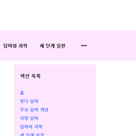
담마와 과학
세 단계 실천
섹션 목록
홈
붓다 담마
주요 담마 개념
리빙 담마
담마와 과학
세 단계 실천