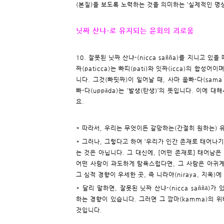
(본질)을 보도록 노력하는 것을 의미하는 ‘실제적인 명
닛짜 산냐-로 유지되는 윤회의 괴로움
10. 잘못된 닛짜 산냐-(nicca sañña)를 지니고 있
짜(paticca)는 빠띠(pati)와 잇짜(icca)의 합성어이
니다. 그것(빠띳짜)이 일어날 때, 사마 웁빠-다(sama
빠-다(uppāda)는 ‘발생(탄생)’의 뜻입니다. 이에 대해
요.
* 따라서, 우리는 무엇이든 갈망하는(간절히 원하는) 
* 그러나, 그렇다고 하여 ‘우리가 인간 존재로 태어나
는 것은 아닙니다. 그 대신에, [어떤 존재로] 태어남은 
어떤 사람이 과도하게 탐욕스럽다면, 그 사람은 아귀계
그 심적 경향이 우세한 곳, 즉 니라야(niraya, 지옥)
* 달리 말하면, 잘못된 닛짜 산냐-(nicca saññā
하는 경향이 있습니다. 그러면 그 깜마(kamma)의 위
것입니다.