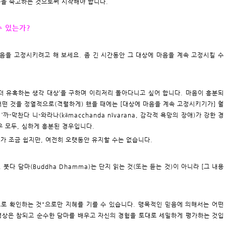
음을 숙고하는 것으로써 시작해야 합니다.
수 있는가?
에 마음을 고정시키려고 해 보세요. 좀 긴 시간동안 그 대상에 마음을 계속 고정시킬 수
‘더 유혹하는 생각 대상’을 구하며 이리저리 돌아다니고 싶어 합니다. 마음이 흥분되
 어떤 것을 정열적으로(격렬하게) 했을 때에는 [대상에 마음을 계속 고정시키기가] 훨
까-막찬다 니-와라나(kāmacchanda nīvarana, 감각적 욕망의 장애)가 강한 경
우 모두, 심하게 흥분된 경우입니다.
기가 조금 쉽지만, 여전히 오랫동안 유지할 수는 없습니다.
붓다 담마(Buddha Dhamma)는 단지 읽는 것(또는 듣는 것)이 아니라 [그 내용
스로 확인하는 것"으로만 지혜를 기를 수 있습니다. 맹목적인 믿음에 의해서는 어떤
명상은 참되고 순수한 담마를 배우고 자신의 경험을 토대로 세밀하게 평가하는 것입