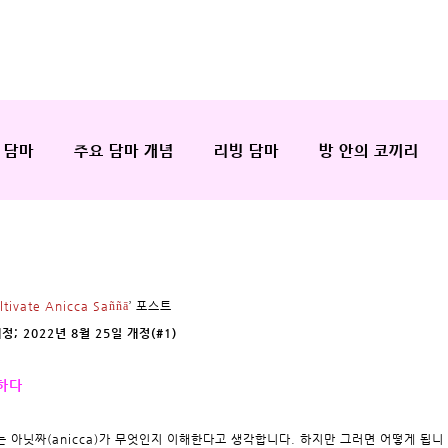
 담마
주요 담마 개념
리빙 담마
방 안의 코끼리
ltivate Anicca Saññā
’ 포스트
정; 2022년 8월 25일 개정(#1)
하다
는 아닛짜(anicca)가 무엇인지 이해한다고 생각합니다. 하지만 그러면 어떻게 됩니