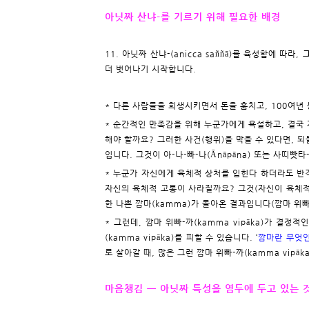
아닛짜 산냐-를 기르기 위해 필요한 배경
11. 아닛짜 산냐-(anicca saññā)를 육성함에 따라,
더 벗어나기 시작합니다.
* 다른 사람들을 희생시키면서 돈을 훔치고, 100여년 
* 순간적인 만족감을 위해 누군가에게 욕설하고, 결국 
해야 할까요? 그러한 사건(행위)을 막을 수 있다면, 되
입니다. 그것이 아-나-빠-나(Ānāpāna) 또는 사띠빳타-나
* 누군가 자신에게 육체적 상처를 입힌다 하더라도 반
자신의 육체적 고통이 사라질까요? 그것(자신이 육체적
한 나쁜 깜마(kamma)가 돌아온 결과입니다(깜마 위빠-까,
* 그런데, 깜마 위빠-까(kamma vipāka)가 결
(kamma vipāka)를 피할 수 있습니다. ‘
깜마란 무엇인
로 살아갈 때, 많은 그런 깜마 위빠-까(kamma vipāk
마음챙김 ㅡ 아닛짜 특성을 염두에 두고 있는 