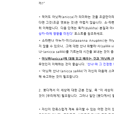
까?”
* 적어도 아닛짜(anicca)가 의미하는 것을 조금만
다면 그것(조금 엿보는 것)은 어렵지 않습니다. 소-따빤나(
히 이해합니다. 다음 단계는 둑카(dukkha) 본질과 아
상카-라에 영향을 미친다
’ 포스트를 참조하세요.
* 소따빤나 아누가-미(Sotapanna Anugāmi)는 아닛짜
지 않을 수 있으나, 그에 대한 산냐 위빨라-사(saññā vip
냐-(anicca saññā)를 기르는데 시간을 보내는 것이 
*
아닛짜(anicca)에 대해 읽고 배우는 것과 ‘아닛짜 산
무엇인지 이해하는 것이 좋습니다. ‘
산냐-와 그 진정한
* ‘아닛짜 산냐-(anicca saññā)’가 자신의 마음에
해 숙고하는 것이 필요합니다.
2. 붓다께서 이 세상에 대한 근본 진실, 즉 "이 세
것이 [우리에게] 필요합니다. 그러나 일단 [붓다께서]
* 자신이 만족스럽게 계속 유지할 수 있는 어떤 것이 