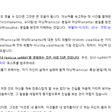
이라도 엿볼 수 있다면 그것은 큰 도움이 됩니다. 아닛짜를 숙고하는 데 시간을 할애한
Sōtapanna, 수다원)는 아닛짜(anicca) 본질과 아낫따(anatta) 본질을 완전
수바(asubha) 본질을 완전히 이해하는 것입니다. ‘
위빨라-사(딧티, 산냐-, 찟따)는
(anicca)와 아낫따(anatta)에 대한 딧티 위빨라-사(diṭṭhi vipallāsa)는 가지
allāsa)와 찟따 위빨라-사(citta vipallāsa)는 가질 것입니다. 따라서, 아닛짜 산
중요합니다.
냐-(anicca saññā)’를 경험하는 것은 서로 다른 것입니다
. 우선, 산냐-(saññā)가
 의미
’ 포스트를 참조하세요.
 스며들기 위해서는, 자기 자신의 삶에서 실례와 함께 아닛짜(anicca) 특성(본질)에 대
상의 어떤 것도 자신을 계속 만족스럽게 할 수는 없다"는 진실을 처음에 가리켜 보이는
 말씀하시면, 그 말씀을 세밀하게 평가함으로써 진실을 보는 것이 어렵지 않습니다.
있다면, 그것은 “이것은 내 몸이며, 이것들은 내 생각들이다”고 하는 자신의 몸과 마