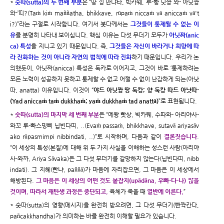
*
숫따(sutta)의 두 번째 부분
은 “땅 낑 만냐타, 빅카웨, 루-빵 닛짱 와- 아닛짱
와-’띠?(Taṁ kiṁ maññatha, bhikkave, rūpaṁ niccaṁ vā aniccaṁ vā't
i?)”라는 구절로 시작합니다. 여기서 붓다께서는
그것들이 통제될 수 없는 이
유
를 분명히 나타내 보이십니다. 핵심 이유는 다섯 무더기 모두가
아닛짜(anic
ca) 특성
을 지니고 있기 때문입니다. 즉,
그것들은 자신이 바라거나 희망에 따
라 진화하는 것이 아니라 자연의 법칙에 따라 진화
하기 때문입니다. 우리가 논
의했듯이, 아닛짜(anicca) 특성은 둑카로 이어지고, 그것이 바로 ‘통제하려는
모든 노력이 성공하지 못하고 통제할 수 없고 어쩔 수 없이 난감하게 되는(아낫
따, anatta) 이유입니다. 이것이 “
야드 아닛짱 땅 둑캉; 양 둑캉 따드 아낫따-
(Yad aniccaṁ taṁ dukkhaṁ; yaṁ dukkhaṁ tad anattā)
”로 표현됩니다.
*
숫따(sutta)의 마지막 세 번째 부분
은 “에왕 빳상, 빅카웨, 수따와- 아리야사-
와꼬 루-빠스밍삐 닙빈다띠, ..(Evaṁ passaṁ, bhikkhave, sutavā ariyasāv
ako rūpasmimpi nibbindati, ..)”로 시작하며, 다음과 같이
결론짓습니다
.
“이 세상의 특성(본질)에 대해 위 두 가지 사실을 이해하는 성스런 사람(아리야
사-와까, Ariya Sāvaka)은 그 다섯 무더기를 갈망하지 않는다(닙빈다띠, nibb
indati). 그 지혜(빤냐, paññā)가 마음에 자리잡으면, 그 마음은 이 세상에서
해방된다.
그 마음은 이 세상의 어떤 것도 붙잡지(upādāna, 우빠-다-나) 않을
것이며, 따라서 재탄생 과정은 중단되고,
육체가 죽을 때
열반에 이른다.
”
* 숫따(sutta)의 영향(메시지)을 완전히 받으려면, 그 다섯 무더기(빤짝칸다,
pañcakkhandha)가 의미하는 바를 완전히 이해할 필요가 있습니다.