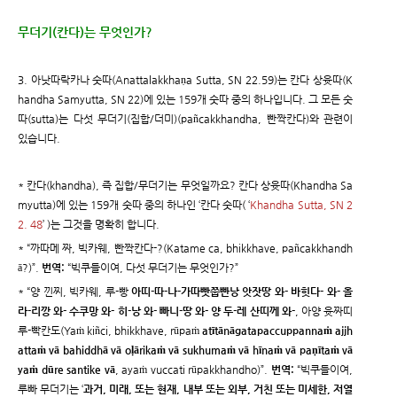
무더기(칸다)는 무엇인가?
3. 아낫따락카나 숫따(Anattalakkhaṇa Sutta, SN 22.59)는 칸다 상윳따(K
handha Samyutta, SN 22)에 있는 159개 숫따 중의 하나입니다. 그 모든 숫
따(sutta)는 다섯 무더기(집합/더미)(pañcakkhandha, 빤짝칸다)와 관련이
있습니다.
* 칸다(khandha), 즉 집합/무더기는 무엇일까요? 칸다 상윳따(Khandha Sa
myutta)에 있는 159개 숫따 중의 하나인 ‘칸다 숫따( ‘
Khandha Sutta, SN 2
2. 48
’ )는 그것을 명확히 합니다.
* “까따메 짜, 빅카웨, 빤짝칸다-?(Katame ca, bhikkhave, pañcakkhandh
ā?)”.
번역:
“빅쿠들이여, 다섯 무더기는 무엇인가?”
* “양 낀찌, 빅카웨, 루-빵
아띠-따-나-가따빳쭙빤낭 앗잣땅 와- 바힛다- 와- 올
라-리깡 와- 수쿠망 와- 히-낭 와- 빠니-땅 와- 양 두-레 산띠께 와-
, 아양 윳짜띠
루-빡칸도(Yaṁ kiñci, bhikkhave, rūpaṁ
atītānāgatapaccuppannaṁ ajjh
attaṁ vā bahiddhā vā oḷārikaṁ vā sukhumaṁ vā hīnaṁ vā paṇītaṁ vā
yaṁ dūre santike vā
, ayaṁ vuccati rūpakkhandho)”.
번역:
“빅쿠들이여,
루빠 무더기는 ‘
과거, 미래, 또는 현재, 내부 또는 외부, 거친 또는 미세한, 저열