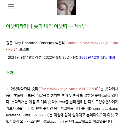
아낫따락카나 숫따 내의 아낫따 ㅡ 제1부
원문: Key Dhamma Concepts 섹션의 ‘
Anatta in Anattalakkhaṇa Sutta
– Part 1
’ 포스트
- 2021년 9월 19일 작성; 2022년 8월 25일 개정;
2022년 12월 13일 개정
소개
1. 아낫따락카나 숫따( ‘
Anattalakkhaṇa Sutta (SN 22.59)
’ )는 붓다께서
(붓다후드에 이르는) 깨달음을 성취한 후에 두 번째로 설하신 숫따(sutta)입니
다. 붓다께서는 처음 두 개의 숫따(sutta)를 널리 알려진 다섯 고행수행자에게
가르치셨습니다. 첫 번째 숫따인 담마짝깝빠왓따나 숫따(Dhammacakkapp
avattana Sutta, SN 56.11)는 며칠에 걸쳐 설해지고 논의되었으며 다섯 고
행수행자 모두가 소따빤나(Sotapanna) 단계에 도달하도록 이끌었습니다.