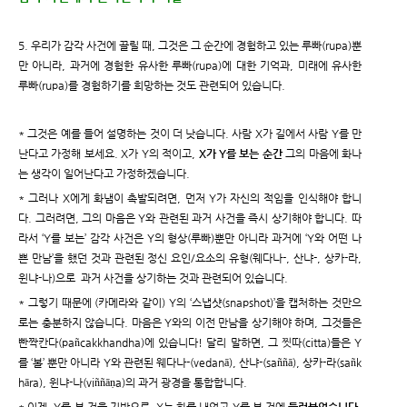
5. 우리가 감각 사건에 끌릴 때, 그것은 그 순간에 경험하고 있는 루빠(rupa)뿐
만 아니라, 과거에 경험한 유사한 루빠(rupa)에 대한 기억과, 미래에 유사한
루빠(rupa)를 경험하기를 희망하는 것도 관련되어 있습니다.
* 그것은 예를 들어 설명하는 것이 더 낫습니다. 사람 X가 길에서 사람 Y를 만
난다고 가정해 보세요. X가 Y의 적이고,
X가 Y를 보는 순간
그의 마음에 화나
는 생각이 일어난다고 가정하겠습니다.
* 그러나 X에게 화냄이 촉발되려면, 먼저 Y가 자신의 적임을 인식해야 합니
다. 그러려면, 그의 마음은 Y와 관련된 과거 사건을 즉시 상기해야 합니다. 따
라서 ‘Y를 보는’ 감각 사건은 Y의 형상(루빠)뿐만 아니라 과거에 ‘Y와 어떤 나
쁜 만남’을 했던 것과 관련된 정신 요인/요소의 유형(웨다나-, 산냐-, 상카-라,
윈냐-나)으로 과거 사건을 상기하는 것과 관련되어 있습니다.
* 그렇기 때문에 (카메라와 같이) Y의 ‘스냅샷(snapshot)’을 캡처하는 것만으
로는 충분하지 않습니다. 마음은 Y와의 이전 만남을 상기해야 하며, 그것들은
빤짝칸다(pañcakkhandha)에 있습니다! 달리 말하면, 그 찟따(citta)들은 Y
를 ‘볼’ 뿐만 아니라 Y와 관련된 웨다나-(vedanā), 산냐-(saññā), 상카-라(sañk
hāra), 윈냐-나(viññāṇa)의 과거 광경을 통합합니다.