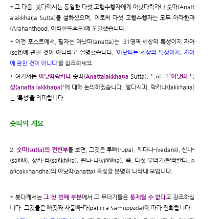
* 그 다음, 붓다께서는 동일한 다섯 고행수행자에게 아낫따락카나 숫따(Anatt
alakkhaṇa Sutta)를 설하셨으며, 이로써 다섯 고행수행자는 모두 아라한과
(Arahanthood, 아라한뜨후드)에 도달했습니다.
* 이전 포스트에서, 필자는 아낫따(anatta)는 31영역 세상의 특성이지 자아
(self)에 관한 것이 아니라고 설명했습니다. ‘
아낫따는 세상의 특성이지, 자아
에 관한 것이 아니다
’를 참조하세요.
* 여기서는
아낫따락카나
숫따(
Anattalakkhaṇa
Sutta), 특히 그 ‘
아낫따 특
성(anatta lakkhaṇa)
'에 대해 논의하겠습니다. 알다시피, 락카나(lakkhaṇa)
는 ‘특성’을 의미합니다.
숫따의 개요
2.
숫따(sutta)의 전반부
를 보면, 그것은 루빠(rupa), 웨다나-(vedanā), 산냐-
(saññā), 상카-라(sañkhāra), 윈냐-나(viññāṇa), 즉, 다섯 무더기(빤짝칸다, p
añcakkhandha)의 아낫따(anatta) 특성을 분명히 나타내 보입니다.
* 붓다께서는
그 첫 번째 부분
에서 그 무더기들은
통제될 수 없다
고 강조하십
니다. 그것들은 빠띳짜 사뭅빠-다(paṭicca Samuppāda)에 따라 진화합니다.