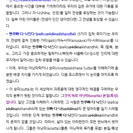
에서 중요한 사건을 대부분 기억하더라도 우리의 깊은 과거에 대한 기록을 포
함합니다. 그러나 자-나(jhāna, 선정)를 길러 전생을 회상하는 것이 가능합니
다. 일부 어린 아이들은 (전생이 인간 생이었다면) 그 전생을 회상할 수 있습니
다.
*
빤쭈빠-다-낙칸다-(pañcupādānakkhandhā)
(5가지 집착 무더기)는 우리
의 전생에 걸쳐 진화한 가띠(gati)/아누사야(anusaya)/아-사와(āsava)를 나
타냅니다. 우리는 빤
쭈빠-다-낙
칸다-(pañc
upādāna
kkhandhā), 즉 (탐욕, 분
노, 그리고 가장 중요하게는 틸락카나/빠띳짜 사뭅빠-다/성스런 진리에 대한
무지에서 일어나는) 집착 유형을 바꿀 수 있습니다.
* 이제, 우리는 아낫따락카나 숫따(Anattalakkhaṇa Sutta)를 이해하기에 충
분한 배경 지식을 가지게 되었습니다. 다음 포스트에서 이 논의를 마치도록 하
겠습니다.
* 이 숫따(sutta)는 이 세상에서 괴로움에 대한 영구적인 해결을 구하려는 우
리의 분투가 헛된 것이라고 말합니다.
그것이 바로 아낫따(anatta) 본질(특성)
입니다.
일단 그것을 이해하기 시작하면, 그 사람은 빤
쭈빠-다-낙
칸다-(pañc
u
pādāna
kkhandhā)에 있는
우빠-다-나(upādāna)
의 큰 덩어리를 잃기 시작할
것입니다. 아라한 단계 후에는 빤
쭈빠-다-낙
칸다-(pañc
upādāna
kkhandhā)
의 흔적이 없을 것입니다. 따라서, 살아 있는 아라한만이 모든 번뇌에서 벗어
나게 됩니다. 그들은 아낫따(anatta)(물론, 아닛짜와 둑카를 포함) 본질/특성