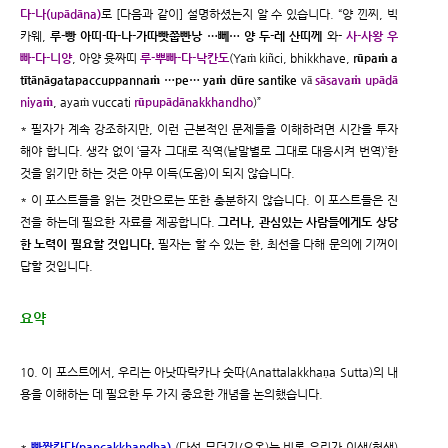
다-나(upādāna)
로 [다음과 같이] 설명하셨는지 알 수 있습니다. “양 낀찌, 빅
카웨,
루-빵 아띠-따-나-가따빳쭙빤낭 …뻬… 양 두-레 산띠께
와-
사-사왕 우
빠-다-니양
, 아양 윳짜띠
루-뿌빠-다-낙칸도
(Yaṁ kiñci, bhikkhave,
rūpaṁ a
tītānāgatapaccuppannaṁ …pe… yaṁ dūre santike
vā
sāsavaṁ upādā
niyaṁ
, ayaṁ vuccati
rūpupādānakkhandho
)”
* 필자가 계속 강조하지만, 이런 근본적인 문제들을 이해하려면 시간을 투자
해야 합니다. 생각 없이 ‘글자 그대로 직역(낱말별로 그대로 대응시켜 번역)’한
것을 읽기만 하는 것은 아무 이득(도움)이 되지 않습니다.
* 이 포스트들을 읽는 것만으로는 또한 충분하지 않습니다. 이 포스트들은 진
전을 하는데 필요한 자료를 제공합니다.
그러나, 관심있는 사람들에게도 상당
한 노력이 필요할 것입니다.
필자는 할 수 있는 한, 최선을 다해 문의에 기꺼이
답할 것입니다.
요약
10. 이 포스트에서, 우리는 아낫따락카나 숫따(Anattalakkhaṇa Sutta)의 내
용을 이해하는 데 필요한 두 가지 중요한 개념을 논의했습니다.
*
빤짝칸다(pancakkhandha)
(다섯 무더기/오온)는 비록 우리가 이생(현생)