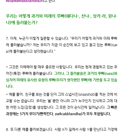
ūpupādānakkhandha)
라고 한다.”
우리는 어떻게 과거와 미래의 루빠(웨다나-, 산냐-, 상카-라, 윈냐-
나)에 들러붙는가?
7. 이제, 누군가 이렇게 질문할 수 있습니다. “우리가 어떻게 과거와 미래 루빠
에 들러붙습니까? 저는 우리가 지금 이 순간에 보고 있고 듣고 있는 루빠(rup
a)에 들러붙는다고 생각했습니다.”
* 그것은 이해해야 할 매우 중요한 사항입니다. 우리는 현재 경험하고 있는 주
어진(특정) 루빠에 들러붙습니다.
그러나, 그 들러붙음은 과거의 루빠(rupa)와
심지어 미래의 유사한 유형의 루빠(우리가 생각했던 루빠)에 기반을 두고 있습
니다.
* 예를 들어, 친구를 보는 것을 단지 그의 스냅사진(snapshot)을 찍는 것에 비
교할 수는 없습니다. 우리는 ‘볼’ 뿐만 아니라 그가 누구인지 인식하고 그에 대
한 어떤 느낌(감정)을 생성합니다. 그 모든 것이 순식간에 일어납니다.
그 빠른
과정에는 5가지 무더기(빤짝칸다, pañcakkhandha)가 모두 포함됩니다.
8. 또 다른 예를 들어보겠습니다. 사람 X가 길에서 사람 Y를 만난다고 가정해