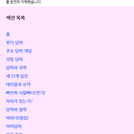
을 완전히 이해했습니다.
섹션 목록
홈
붓다 담마
주요 담마 개념
리빙 담마
담마와 과학
세 단계 실천
테이블과 요약
빠띳짜 사뭅빠다(연기)
자아가 있는가?
담마와 철학
바와나(명상)
아비담마