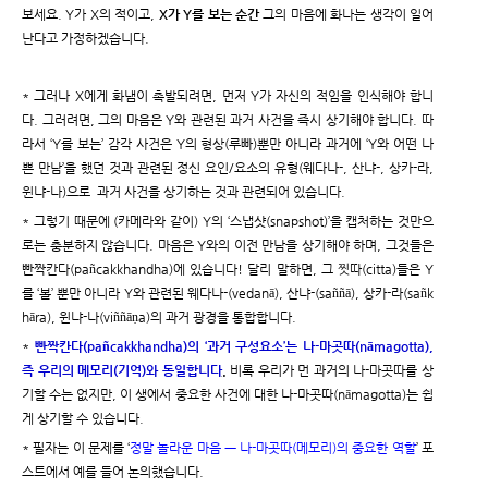
보세요. Y가 X의 적이고,
X가 Y를 보는 순간
그의 마음에 화나는 생각이 일어
난다고 가정하겠습니다.
* 그러나 X에게 화냄이 촉발되려면, 먼저 Y가 자신의 적임을 인식해야 합니
다. 그러려면, 그의 마음은 Y와 관련된 과거 사건을 즉시 상기해야 합니다. 따
라서 ‘Y를 보는’ 감각 사건은 Y의 형상(루빠)뿐만 아니라 과거에 ‘Y와 어떤 나
쁜 만남’을 했던 것과 관련된 정신 요인/요소의 유형(웨다나-, 산냐-, 상카-라,
윈냐-나)으로 과거 사건을 상기하는 것과 관련되어 있습니다.
* 그렇기 때문에 (카메라와 같이) Y의 ‘스냅샷(snapshot)’을 캡처하는 것만으
로는 충분하지 않습니다. 마음은 Y와의 이전 만남을 상기해야 하며, 그것들은
빤짝칸다(pañcakkhandha)에 있습니다! 달리 말하면, 그 찟따(citta)들은 Y
를 ‘볼’ 뿐만 아니라 Y와 관련된 웨다나-(vedanā), 산냐-(saññā), 상카-라(sañk
hāra), 윈냐-나(viññāṇa)의 과거 광경을 통합합니다.
*
빤짝칸다(pañcakkhandha)의 ‘과거 구성요소’는 나-마곳따(nāmagotta),
즉 우리의 메모리(기억)와 동일합니다
.
비록 우리가 먼 과거의 나-마곳따를 상
기할 수는 없지만, 이 생에서 중요한 사건에 대한 나-마곳따(nāmagotta)는 쉽
게 상기할 수 있습니다.
* 필자는 이 문제를 ‘
정말 놀라운 마음 ㅡ 나-마곳따(메모리)의 중요한 역할
’ 포
스트에서 예를 들어 논의했습니다.