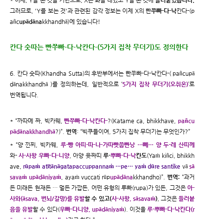
* 이제, Y를 본 것을 기반으로, X는 화를 내었고 Y를 본 것에
들러붙었습니다.
그러므로, 'Y를 보는 것'과 관련된 감각 정보는 이제 X의 빤
쭈빠-다-낙
칸다-(p
añc
upādāna
kkhandhā)에 있습니다!
칸다 숫따는 빤쭈빠-다-낙칸다-(5가지 집착 무더기)도 정의한다
6. 칸다 숫따(Khandha Sutta)의 후반부에서는 빤쭈빠-다-낙칸다-( pañcupā
dānakkhandhā )를 정의하는데, 일반적으로 ‘
5가지 집착 무더기(오취온)
’로
번역됩니다.
* “까따메 짜, 빅카웨,
빤쭈빠-다-낙칸다-
?(Katame ca, bhikkhave,
pañcu
pādānakkhandhā
?)”.
번역
: “빅쿠들이여, 5가지 집착 무더기는 무엇인가?”
* “양 낀찌, 빅카웨,
루-빵 아띠-따-나-가따빳쭙빤낭 …뻬… 양 두-레 산띠께
와-
사-사왕 우빠-다-니양
, 아양 윳짜띠
루-
뿌빠-다-낙
칸도
(Yaṁ kiñci, bhikkh
ave,
rūpaṁ atītānāgatapaccuppannaṁ …pe… yaṁ dūre santike
vā
sā
savaṁ upādāniyaṁ
, ayaṁ vuccati rūp
upādāna
kkhandho)”.
번역:
“과거
든 미래든 현재든 … 멀든 가깝든, 어떤 유형의 루빠(rupa)가 있든, 그것은
아-
사와(āsava, 번뇌/갈망)를 유발
할 수 있고(
사-사왕, sāsavaṁ
)
, 그것은
들러붙
음을 유발
할 수 있다(
우빠-다니양, upādāniyaṁ
). 이것을
루-뿌빠-다-낙칸다(r