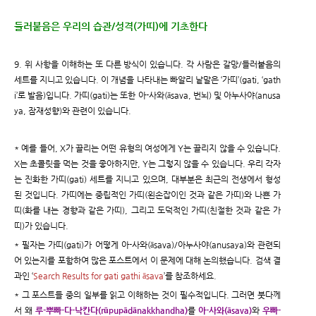
들러붙음은 우리의 습관/성격(가띠)에 기초한다
9. 위 사항을 이해하는 또 다른 방식이 있습니다. 각 사람은 갈망/들러붙음의
세트를 지니고 있습니다. 이 개념을 나타내는 빠알리 낱말은 ‘가띠’(gati, ‘gath
i’로 발음)입니다. 가띠(gati)는 또한 아-사와(āsava, 번뇌) 및 아누사야(anusa
ya, 잠재성향)와 관련이 있습니다.
* 예를 들어, X가 끌리는 어떤 유형의 여성에게 Y는 끌리지 않을 수 있습니다.
X는 초콜릿을 먹는 것을 좋아하지만, Y는 그렇지 않을 수 있습니다. 우리 각자
는 진화한 가띠(gati) 세트를 지니고 있으며, 대부분은 최근의 전생에서 형성
된 것입니다. 가띠에는 중립적인 가띠(왼손잡이인 것과 같은 가띠)와 나쁜 가
띠(화를 내는 경향과 같은 가띠), 그리고 도덕적인 가띠(친절한 것과 같은 가
띠)가 있습니다.
* 필자는 가띠(gati)가 어떻게 아-사와(āsava)/아누사야(anusaya)와 관련되
어 있는지를 포함하여 많은 포스트에서 이 문제에 대해 논의했습니다. 검색 결
과인 ‘
Search Results for gati gathi āsava
’를 참조하세요.
* 그 포스트들 중의 일부를 읽고 이해하는 것이 필수적입니다. 그러면 붓다께
서 왜
루-뿌빠-다-낙칸다(rūpupādānakkhandha)
를
아-사와(āsava)
와
우빠-