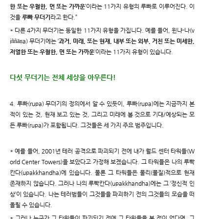
한 또는 우월한, 먼 또는 가까운
’이라는 11가지 유형의 루빠로 이루어진다. 이
것을
루빠 무더기
라고 한다.”
* 다른 4가지 무더기는 동일한 11가지 유형을 가집니다. 예를 들어, 윈냐-나(v
iññāṇa) 무더기에는 ‘
과거, 미래, 또는 현재, 내부 또는 외부, 거친 또는 미세한,
저열한 또는 우월한, 먼 또는 가까운
’이라는 11가지 유형이 있습니다.
다섯 무더기는 전체 세상을 아우른다!
4. 루빠(rupa) 무더기의 정의에서 알 수 있듯이, 루빠(rupa)에는 지금까지 본
적이 있는 것, 현재 보고 있는 것, 그리고 미래에 볼 것으로 기대/예상되는 모
든 루빠(rupa)가 포함됩니다. 그것들은 세 가지 주요 범주입니다.
* 예를 들어, 2001년 테러 공격으로 파괴되기 전에 내가 월드 센터 타워들(W
orld Center Towers)을 보았다고 가정해 보겠습니다. 그 타워들은 나의 루빡
칸다(upakkhandha)에 있습니다. 물론 그 타워들은 물리(물질)적으로 현재
존재하지 않습니다. 그러나 나의 루빡칸다(upakkhandha)에는 그 ‘정신적 인
상’이 있습니다. 나는 테러범들이 그것들을 파괴하기 전의 그것들의 모습을 떠
올릴 수 있습니다.
* 그러나 누군가 그 타워들이 파괴되기 전에 그 타워들을 본 적이 없다면, 그