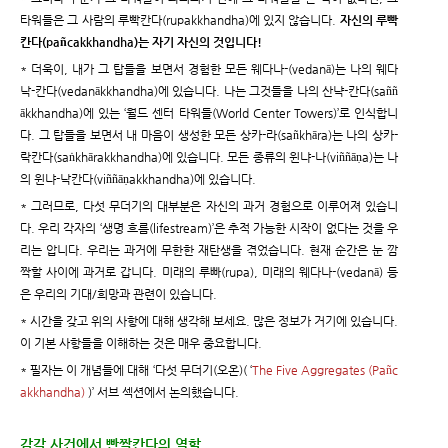
타워들은 그 사람의 루빡칸다(rupakkhandha)에 있지 않습니다.
자신의 루빡
칸다(pañcakkhandha)는 자기 자신의 것입니다!
* 더욱이, 내가 그 탑들을 보면서 경험한 모든 웨다나-(vedanā)는 나의 웨다
낙-칸다(vedanākkhandha)에 있습니다. 나는 그것들을
나의 산냑-칸다(saññ
ākkhandha)에 있는
‘월드 센터 타워들(World Center Towers)’로 인식합니
다. 그 탑들을 보면서 내 마음이 생성한 모든 상카-라(sañkhāra)는 나의 상카-
락칸다(saṅkhārakkhandha)에 있습니다. 모든 종류의 윈냐-나(viññāṇa)는 나
의 윈냐-낙칸다(viññāṇakkhandha)에 있습니다.
* 그러므로, 다섯 무더기의 대부분은 자신의 과거 경험으로 이루어져 있습니
다. 우리 각자의 ‘생명 흐름(lifestream)’은 추적 가능한 시작이 없다는 것을 우
리는 압니다. 우리는 과거에 무한한 재탄생을 겪었습니다. 현재 순간은 눈 깜
짝할 사이에 과거로 갑니다. 미래의 루빠(rupa), 미래의 웨다나-(vedanā) 등
은 우리의 기대/희망과 관련이 있습니다.
* 시간을 갖고 위의 사항에 대해 생각해 보세요. 많은 정보가 거기에 있습니다.
이 기본 사항들을 이해하는 것은 매우 중요합니다.
* 필자는 이 개념들에 대해 ‘다섯 무더기(오온)( ‘
The Five Aggregates (Pañc
akkhandha)
)’ 서브 섹션에서 논의했습니다.
감각 사건에서 빤짝칸다의 역할