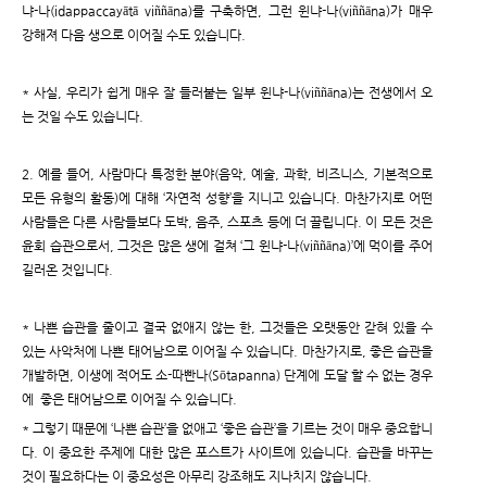
냐-나(idappaccayātā viññāna)를 구축하면, 그런 윈냐-나(viññāna)가 매우
강해져 다음 생으로 이어질 수도 있습니다.
* 사실, 우리가 쉽게 매우 잘 들러붙는 일부 윈냐-나(viññāna)는 전생에서 오
는 것일 수도 있습니다.
2. 예를 들어, 사람마다 특정한 분야(음악, 예술, 과학, 비즈니스, 기본적으로
모든 유형의 활동)에 대해 ‘자연적 성향’을 지니고 있습니다. 마찬가지로 어떤
사람들은 다른 사람들보다 도박, 음주, 스포츠 등에 더 끌립니다. 이 모든 것은
윤회 습관으로서, 그것은 많은 생에 걸쳐 ‘그 윈냐-나(viññāna)’에 먹이를 주어
길러온 것입니다.
* 나쁜 습관을 줄이고 결국 없애지 않는 한, 그것들은 오랫동안 갇혀 있을 수
있는 사악처에 나쁜 태어남으로 이어질 수 있습니다. 마찬가지로, 좋은 습관을
개발하면, 이생에 적어도 소-따빤나(Sōtapanna) 단계에 도달 할 수 없는 경우
에 좋은 태어남으로 이어질 수 있습니다.
* 그렇기 때문에 ‘나쁜 습관’을 없애고 ‘좋은 습관’을 기르는 것이 매우 중요합니
다. 이 중요한 주제에 대한 많은 포스트가 사이트에 있습니다. 습관을 바꾸는
것이 필요하다는 이 중요성은 아무리 강조해도 지나치지 않습니다.