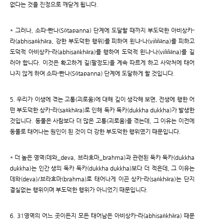
없다는 것을 진정으로 깨닫게 됩니다.
* 그러나, 소따-빤나(Sōtapanna) 단계에 도달할 때까지 부도덕한 아비상카-
라(abhisaṅkhāra, 강한 부도덕한 행위)를 피하여 윈냐-나(viññāna)를 피하고
도덕적 아비상카-라(abhisaṅkhāra)를 행하여 도덕적 윈냐-나(viññāna)를 길
러야 합니다. 이것은 확고하게 길(팔정도)을 계속 따르게 하고 사악처에 태어
나지 않게 하여 소따-빤나(Sōtapanna) 단계에 도달하게 할 것입니다.
5. 우리가 이생에 겪는 고통(괴로움)에 대해 깊이 생각해 보면, 전생에 행한 어
떤 부도덕한 상카-라(saṅkhāra)로 인해 둑카 둑카(dukkha dukkha)가 발생한
것입니다. 동물은 사람보다 더 많은 고통(괴로움)을 겪는데, 그 이유는 이전에
동물로 태어나는 원인이 된 것이 더 강한 부도덕한 행위였기 때문입니다.
* 더 높은 영역(데와_deva, 브라흐마_brahma)과 관련된 둑카 둑카(dukkha
dukkha)는 인간 생의 둑카 둑카(dukkha dukkha)보다 더 적은데, 그 이유는
데와(deva)/브라흐마(brahma)로 태어나게 이끈 상카-라(saṅkhāra)는 단지
결실없는 행위이며 부도덕한 행위가 아니었기 때문입니다.
6. 31영역의 어느 곳이든지 모든 태어남은 아비상카-라(abhisaṅkhāra) 때문