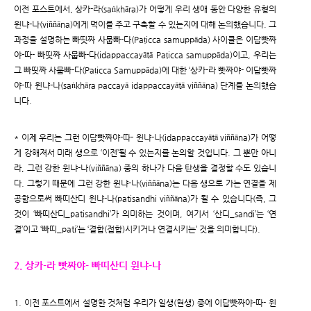
이전 포스트에서, 상카-라(saṅkhāra)가 어떻게 우리 생애 동안 다양한 유형의
윈냐-나(viññāna)에게 먹이를 주고 구축할 수 있는지에 대해 논의했습니다. 그
과정을 설명하는 빠띳짜 사뭅빠-다(Paṭicca samuppāda) 사이클은 이답빳짜
야-따- 빠띳짜 사뭅빠-다(idappaccayātā Paṭicca samuppāda)이고, 우리는
그 빠띳짜 사뭅빠-다(Paṭicca Samuppāda)에 대한 ‘상카-라 빳짜야- 이답빳짜
야-따 윈냐-나(saṅkhāra paccayā idappaccayātā viññāna) 단계를 논의했습
니다.
* 이제 우리는 그런 이답빳짜야-따- 윈냐-나(idappaccayātā viññāna)가 어떻
게 강해져서 미래 생으로 ‘이전’될 수 있는지를 논의할 것입니다. 그 뿐만 아니
라, 그런 강한 윈냐-나(viññāna) 중의 하나가 다음 탄생을 결정할 수도 있습니
다. 그렇기 때문에 그런 강한 윈냐-나(viññāna)는 다음 생으로 가는 연결을 제
공함으로써 빠띠산디 윈냐-나(patisandhi viññāna)가 될 수 있습니다(즉, 그
것이 ‘빠띠산디_patisandhi’가 의미하는 것이며, 여기서 ‘산디_sandi’는 ‘연
결’이고 ‘빠띠_pati’는 ‘결합(접합)시키거나 연결시키는’ 것을 의미합니다).
2. 상카-라 빳짜야- 빠띠산디 윈냐-나
1. 이전 포스트에서 설명한 것처럼 우리가 일생(현생) 중에 이답빳짜야-따- 윈