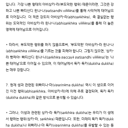
입니다. 가장 나쁜 형태의 아비상카-라(부도덕한 행위) 때문이라면, 그것은 강
하고 나쁜 빠띠산디 윈냐-나(patisandhi viññāna)를 통해 사악처에 태어남으
로 이어집니다. 더 적은 강도의 아비상카-라(abhisaṅkhāra), 즉 결실없는 행
위는 도덕적인 아비상카-라 윈냐-나(abhisaṅkhāra viññāna)를 통해 더 높은
영역에 태어남으로 이어집니다.
* 따라서, 부도덕한 행위를 하지 않음으로써, ‘부도덕한’ 아비상카-라 윈냐-나
(abhisaṅkhāra viññāna)를 기르는 것을 피해야 합니다. 그렇지 않으면, ‘상카-
라 빳짜야- 빠띠산디 윈냐-나(saṅkhāra paccayā patisandhi viññāna)’는 ‘나
쁜 태어남’으로 이어질 수 있으며, 이 태어남에서 둑카 둑카(dukkha dukkha)
는 매우 강합니다.
7. 현재 생과 관련된 위빠리나-마(viparināma dukkha) 역시 이 생으로 이어
진 이전 행위(abhisaṅkhāra, 아비상카-라)에 의해 주로 결정되며, 둑카 둑카
(dukkha dukkha)와 같은 방식으로 분석될 수 있습니다.
* 그러나, 이생과 관련된 상카-라 둑카(saṅkhāra dukkha)는 우리가 이 생에
서 행하는 행위(상카-라, saṅkhāra) 때문입니다. 또한, 미래의 둑카 둑카(dukk
ha dukkha)나 위빠리나-마 둑카(viparināma dukkha)를 유발할 수 있는 동