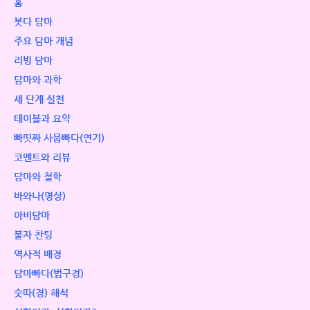
홈
붓다 담마
주요 담마 개념
리빙 담마
담마와 과학
세 단계 실천
테이블과 요약
빠띳짜 사뭅빠다(연기)
코멘트와 리뷰
담마와 철학
바와나(명상)
아비담마
불자 찬팅
역사적 배경
담마빠다(법구경)
숫따(경) 해석