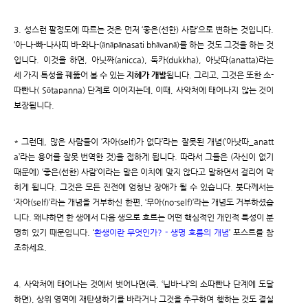
3. 성스런 팔정도에 따르는 것은 먼저 ‘좋은(선한) 사람’으로 변하는 것입니다.
‘아-나-빠-나사띠 바-와나-(ānāpānasati bhāvanā)를 하는 것도 그것을 하는 것
입니다. 이것을 하면, 아닛짜(anicca), 둑카(dukkha), 아낫따(anatta)라는
세 가지 특성을 꿰뚫어 볼 수 있는
지혜가 개발
됩니다. 그리고, 그것은 또한 소-
따빤나( Sōtapanna) 단계로 이어지는데, 이때, 사악처에 태어나지 않는 것이
보장됩니다.
* 그런데, 많은 사람들이 ‘자아(self)가 없다’라는 잘못된 개념(‘아낫따_anatt
a’라는 용어를 잘못 번역한 것)을 접하게 됩니다. 따라서 그들은 (자신이 없기
때문에) ‘좋은(선한) 사람’이라는 말은 이치에 맞지 않다고 말하면서 걸리어 막
히게 됩니다. 그것은 모든 진전에 엄청난 장애가 될 수 있습니다. 붓다께서는
‘자아(self)’라는 개념을 거부하신 한편, ‘무아(no-self)’라는 개념도 거부하셨습
니다. 왜냐하면 한 생에서 다음 생으로 흐르는 어떤 핵심적인 개인적 특성이 분
명히 있기 때문입니다. ‘
환생이란 무엇인가? - 생명 흐름의 개념
’ 포스트를 참
조하세요.
4. 사악처에 태어나는 것에서 벗어나면(즉, ‘닙바-나’의 소따빤나 단계에 도달
하면), 상위 영역에 재탄생하기를 바라거나 그것을 추구하여 행하는 것도 결실