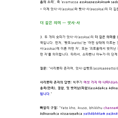
흡의 소리
’, 즉 ‘evamassa
assāsapassāsānaṁ sad
* 이제 앗사-사(assāsa)와 빳사-사(passāsa)의
더 깊은 의미 ㅡ 앗사-사
3. 두 개의 숫따가 앗사-사(assāsa)의
더 깊은 의미
를 
역입니다. 먼저, ‘빳또(patto)’는 ‘어떤 상태에 이르는
사(assāsa)에 이른 어떤 자’, 또는 ‘괴로움에서 벗
떤 자’를 의미합니다. 따라서, 소따빤나 아누가-미 단계 이
질문:
“사리뿟따 존자여, 앗사-삽빳또(assāsappatt
사리뿟따 존자의 답변:
빅쿠가
여섯 가지 아-냐따나(phas
충족(만족), 결함, 및 벗어남(피함)(assādañca ādīnav
됩니다
.”
빠알리 구절:
“Yato kho, āvuso, bhikkhu
channaṁ
ādīnavañca nissaraṇañca
yathābhūtaṁ pajānā