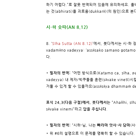
하기 어렵다.”로 잘못 번역되어 있음에 유의하세요. 올
는 것(abhirati)을 괴로움(dukkarā)(의 원인)으로 
시-하 숫따(AN 8.12)
8. ‘
Sīha Sutta (AN 8.12)
’에서, 붓다께서는 시-하 장군에
vadamāno vadeyya: ‘assāsako samaṇo gotamo
다.
*
필자의 번역:
“어떤 방식으로(Katamo ca, sīha, p
vadeyya) 내 제자/빅쿠들을 훈련(sāvake vin
거둘 수 있게 할 수 있을까요(assāsāya dhammaṁ des
표식 24.3(다음 구절)에서, 붓다께서는
“Ahañhi, sīh
sāvake vinemi”라고
답을 주십니다
.
*
필자의 번역:
“시하-님, 나는
빠라마 앗사-사 담마
(
* 위 #6의 설명으로 이 문제를 명확히 할 수 있습니다.