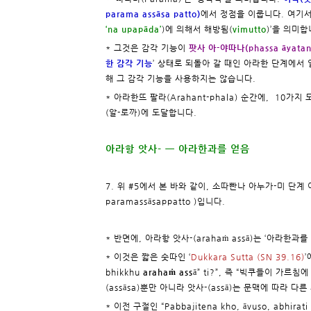
parama assāsa patto)
에서 정점을 이룹니다. 여기서,
‘na upapāda’
)에 의해서 해방됨(
vimutto
)’을 의미합
* 그것은 감각 기능이
팟사 아-야따나(phassa āyatan
한 감각 기능
’ 상태로 되돌아 갈 때인 아라한 단계에서
해 그 감각 기능을 사용하지는 않습니다.
* 아라한뜨 팔라(Arahant-phala) 순간에, 10
(알-로까)에 도달합니다.
아라항 앗사- ㅡ 아라한과를 얻음
7. 위 #5에서 본 바와 같이, 소따빤나 아누가-미 단계 
paramassāsappatto )입니다.
* 반면에, 아라항 앗사-(arahaṁ assā)는 ‘아라한과를
* 이것은 짧은 숫따인 ‘
Dukkara Sutta (SN 39.16)
’
bhikkhu
arahaṁ ass
ā” ti?”, 즉 “빅쿠들이 가르
(assāsa)뿐만 아니라 앗사-(assā)는 문맥에 따라 다
* 이전 구절인 “Pabbajitena kho, āvuso, abh