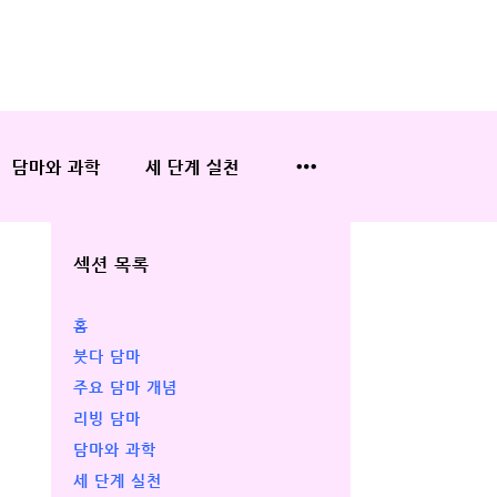
담마와 과학
세 단계 실천
섹션 목록
홈
붓다 담마
주요 담마 개념
리빙 담마
담마와 과학
세 단계 실천