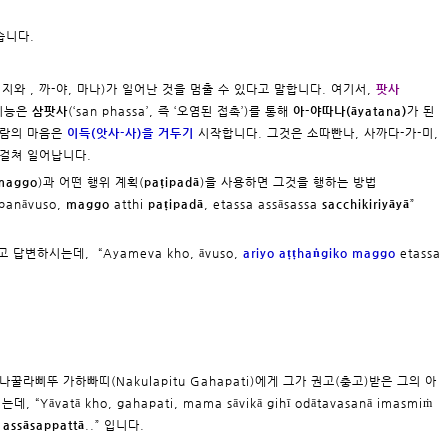
습니다.
, 지와 , 까-야, 마나)가 일어난 것을 멈출 수 있다고 말합니다. 여기서,
팟사
 기능은
삼팟사
(‘san phassa’, 즉 ‘오염된 접촉’)를 통해
아-야따나(āyatana)
가 된
사람의 마음은
이득(앗사-사)을 거두기
시작합니다. 그것은 소따빤나, 사까다-가-미,
 걸쳐 일어납니다.
maggo
)과 어떤 행위 계획(
paṭipadā
)을 사용하면 그것을 행하는 방법
panāvuso,
maggo
atthi
paṭipadā
, etassa assāsassa
sacchikiriyāyā
”
고 답변하시는데, “Ayameva kho, āvuso,
ariyo aṭṭhaṅgiko maggo
etassa
나꿀라삐뚜 가하빠띠(Nakulapitu Gahapati)에게 그가 권고(충고)받은 그의 아
“Yāvatā kho, gahapati, mama sāvikā gihī odātavasanā imasmiṁ
ā
assāsappattā
..” 입니다.