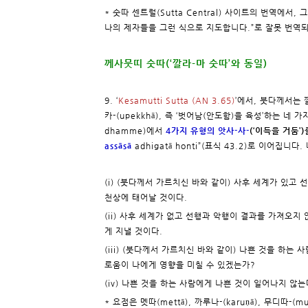
* 숫따 센트럴(Sutta Central) 사이트의 번역에서
나의 제자들을 그런 식으로 지도합니다.”로 잘못 번역
께사뭇띠 숫따(‘깔라-마 숫따’와 동일)
9. ‘
Kesamutti Sutta (AN 3.65)
’에서, 붓다께서는 깔-
카-(upekkhā), 즉 ‘벗어남(안도함)을 육성’하는 네
dhamme)에서
4가지 유형의 앗사-사-
(‘이득을 거둠’)
assāsā
adhigatā honti”(표식 43.2)로 이어집니
(i) (붓다께서 가르치신 바와 같이) 사후 세계가 있고
천상에 태어날 것이다.
(ii) 사후 세계가 없고 선행과 악행이 결과를 가져오지
게 지낼 것이다.
(iii) (붓다께서 가르치신 바와 같이) 나쁜 것을 하는
로움이 나에게 영향을 미칠 수 있겠는가?
(iv) 나쁜 것을 하는 사람에게 나쁜 것이 일어나지 않
* 요점은 멧따(mettā), 까루나-(karuṇā), 무디따-