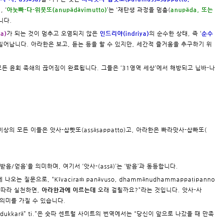
 ‘
아눗빠-다-위뭇또(anupādāvimutto)
’는 ‘재탄생 과정을 멈춤(
anupāda, 또는
니다.
a)
가 되는 것이 멈추고 오염되지 않은
인드리야(indriya)
의 순수한 상태, 즉 ‘
순수
 일어납니다. 아라한은 보고, 듣는 등을 할 수 있지만, 세간적 즐거움을 추구하기 위
가지 모든 윤회 족쇄의 끊어짐이 완료됩니다. 그들은 ‘31영역 세상’에서 해방되고 닙바-나
이상의 모든 이들은 앗사-삽빳또(assāsappatto)고, 아라한은 빠라맛사-삽빠또(
 받음/얻음’을 의미하며, 여기서 ‘앗사-(assā)’는 ‘받음’과 동등합니다.
에 나오는 질문으로, “Kīvaciraṁ panāvuso, dhammānudhammappaṭipanno
침에 따라 실천하면,
아라한과에 이르는데
오래 걸릴까요?”라는 것입니다. 앗사-사
른 의미를 가질 수 있습니다.
irati dukkarā” ti.”은 숫따 센트럴 사이트의 번역에서는 “당신이 앞으로 나갔을 때 만족