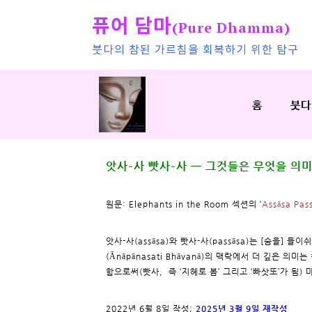
퓨어 담마
(Pure Dhamma)
붓다의 참된 가르침을 회복하기 위한 탐구
홈
붓다
앗사-사 빳사-사 ㅡ 그것들은 무엇을 의
원문: Elephants in the Room 섹션의 ‘
Assāsa Pas
앗사-사(assāsa)와 빳사-사(passāsa)는 [숨을]
(Ānāpānasati Bhāvanā)의 맥락에서 더 깊은 의
함으로써(빳사, 즉 ‘지혜로 봄’ 그리고 ‘빠삿또’가 됨
2022년 6월 8일 작성;
2025년 3월 9일 재작성