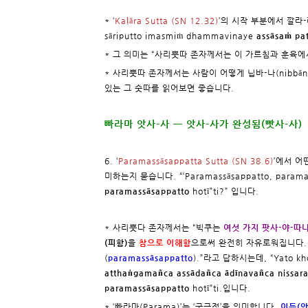
* ‘
Kaḷāra Sutta (SN 12.32)
’의 시작 부분에서 깔라-라
sāriputto imasmiṁ dhammavinaye
assāsaṁ pa
* 그 의미는 “사리뿟따 존자께서는 이 가르침과 훈육
* 사리뿟따 존자께서는 사람이 어떻게 닙바-나(nibb
있는 그 숫따를 읽어보면 좋습니다.
빠라마 앗사-사 ㅡ 앗사-사가 완성됨(빳사-사)
6. ‘
Paramassāsappatta Sutta (SN 38.6)
’에서 어
미하는지 묻습니다. “‘Paramassāsappatto, paramassāsa
paramassāsappatto
hotī”ti?” 입니다.
* 사리뿟다 존자께서는 “빅쿠는
여섯 가지 팟사-야-따나(
(피함)
을
참으로 이해함
으로써 완전히 자유로워집니다. 
(
paramassāsappatto
).”라고 답하시는데, “Yato kho
atthaṅgamañca assādañca ādīnavañca nissar
paramassāsappatto
hotī”ti.입니다.
* ‘빠라마(Parama)’는 ‘궁극적’을 의미합니다.
이득(앗사