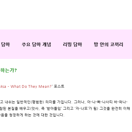
 담마
주요 담마 개념
리빙 담마
방 안의 코끼리
미하는가?
sāsa – What Do They Mean?
’ 포스트
 들이쉬고 내쉬는 일반적인(평범한) 의미를 가집니다. 그러나, 아-나-빠-나사띠 바-와나-
미는 참된 본질을 배우고(앗사, 즉 ‘받아들임’ 그리고 ‘자-나또’가 됨) 그것을 완전히 이해
) 마음을 청정하게 하는 것에 대한 것입니다.