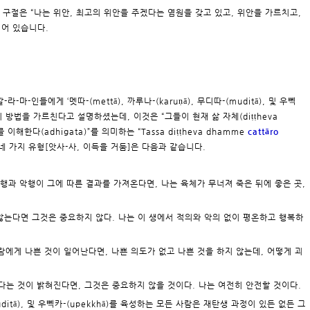
, 그 구절은 “나는 위안, 최고의 위안을 주겠다는 염원을 갖고 있고, 위안을 가르치고,
되어 있습니다.
라-마-인들에게 ‘멧따-(mettā), 까루나-(karuṇā), 무디따-(muditā), 및 우뻭
 가지 방법을 가르친다고 설명하셨는데, 이것은 “그들이 현재 삶 자체(diṭṭheva
를 이해한다(adhigata)”를 의미하는 “Tassa diṭṭheva dhamme
cattāro
다. 네 가지 유형[앗사-사, 이득을 거둠]은 다음과 같습니다.
 선행과 악행이 그에 따른 결과를 가져온다면, 나는 육체가 무너져 죽은 뒤에 좋은 곳,
 않는다면 그것은 중요하지 않다. 나는 이 생에서 적의와 악의 없이 평온하고 행복하
 사람에게 나쁜 것이 일어난다면, 나쁜 의도가 없고 나쁜 것을 하지 않는데, 어떻게 괴
는다는 것이 밝혀진다면, 그것은 중요하지 않을 것이다. 나는 여전히 안전할 것이다.
(muditā), 및 우뻭카-(upekkhā)를 육성하는 모든 사람은 재탄생 과정이 있든 없든 그