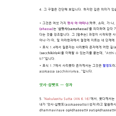
4. 그 구절은 간단해 보입니다. 하지만 깊은 의미가 있
* 그것은 여섯 가지
팟사 아-야따나
(짝쿠, 소따, 가-나
(phassa)
는 ‘
삼팟사(samphassa)
’를 의미하며 감각
다는 것을 강조합니다. 그 [멈추는] 과정이 시작되면 
아나-가-미, 및 아라한과에서 절정에 이르는 네 단계에
* 표식 1.4에서 질문자는 사리뿟따 존자에게 어떤 길(
(
sacchikiriyā
)을 이해할 수 있는지를 묻는데, “Atthi 
ti?”입니다.
* 표식 1.7에서 사리뿟따 존자께서는 그것은
팔정도
라
assāsassa sacchikiriyāya,.”입니다.
앗사-삽빳또 ㅡ 성자
5. ‘
Nakulapitu Sutta (AN 6.16)
’에서, 붓다께서는 
내가 ‘앗사-삽빳또(assāsappatto)(성자)라고 말씀하시는데, 
dhammavinaye ogādhappattā patigādhappatt