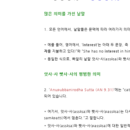
많은 의미를 가진 낱말
1. 모든 언어에서, 낱말들은 문맥에 따라 여러가지 의
* 예를 들어, 영어에서, ‘
interest
’는 아래 두 문장, 즉 “
자
를 지불하고 있다)”와 “She has no
interest
in h
* 동일한 식으로, 빠알리 낱말 앗사-사(assāsa)와 빳
앗사-사 빳사-사의 평범한 의미
2. ‘
Anupubbanirodha Sutta (AN 9.31)
’에는 “ca
되어 있습니다.
* 여기서, 앗사-사(assāsa)와 빳사-사(passāsa)는 
samāpatti)에서 멈춘다.”고 말합니다.
* 앗사-사(assāsa)와 빳사-사(passāsa)에 대한 일