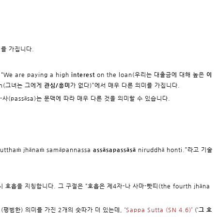
미를 가집니다.
We are paying a high
interest
on the loan(우리는 대출금에 대해 높은
이
im(그녀는 그에게
관심/흥미
가 없다)”에서 매우 다른 의미를 가집니다.
사-사(passāsa)는 문맥에 따라 매우 다른 것을 의미할 수 있습니다.
tutthaṁ jhānaṁ samāpannassa
assāsapassāsā
niruddhā honti.”라고 기술
다시 호흡을 지칭합니다. 그 구절은 “호흡은 제4자-나 사마-빳띠(the fourth jhāna
반적(평범한) 의미를 가진 2개의 숫따가 더 있는데, ‘
Sappa Sutta (SN 4.6)
’ (‘
그 호