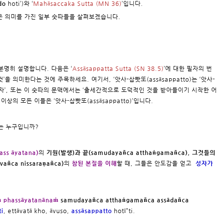
do
hoti’)와 ‘
Mahāsaccaka Sutta (MN 36)
’입니다.
 더 깊은 의미를 가진 일부 숫따들을 살펴보겠습니다.
분명히 설명합니다. 다음은 ‘
Assāsappatta Sutta (SN 38.5)
’에 대한 필자의 번
 것’을 의미한다는 것에 주목하세요. 여기서, ‘앗사-삽빳또(assāsappatto)는 ‘앗사-
어난 자’, 또는 이 숫따의 문맥에서는 ‘출세간적으로 도덕적인 것을 받아들이기 시작한 어
상의 모든 이들은 ‘앗사-삽빳또(assāsappatto)’입니다.
o)는 누구입니까?
s āyatana)
의
기원(발생)과 끝(samudayañca atthaṅgamañca), 그것들의
añca nissaraṇañca)
의
참된 본질을 이해
할 때, 그들은 안도감을 얻고
성자가
 phassāyatanānaṁ
samudayañca atthaṅgamañca assādañca
ti
, ettāvatā kho, āvuso,
assāsappatto
hotī”ti.