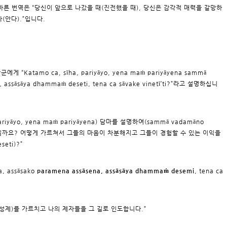
바른 번역은 “당신이 앞으로 나갔을 때(진전했을 때), 당신은 감각적 매력을 갈망하
본다(안다).”입니다.
게 “Katamo ca, sīha, pariyāyo, yena maṁ pariyāyena sammā
, assāsāya dhammaṁ deseti, tena ca sāvake vinetī’ti?”라고 설명하십니
ariyāyo, yena maṁ pariyāyena) 담마를 설명하여(sammā vadamāno
etī)시킬까요? 어떻게 가르쳐서 그들의 마음이 차분해지고 그들이 경험할 수 있는 이익을
eti)?”
a, assāsako
paramena assāsena, assāsāya dhammaṁ desemi
, tena ca
사성제)를 가르치고 나의 제자들을 그 길로 인도합니다.”