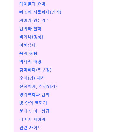
테이블과 요약
빠띳짜 사뭅빠다(연기)
자아가 있는가?
담마와 철학
바와나(명상)
아비담마
불자 찬팅
역사적 배경
담마빠다(법구경)
숫따(경) 해석
신화인가, 실화인가?
양자역학과 담마
방 안의 코끼리
붓다 담마ㅡ상급
나머지 페이지
관련 사이트