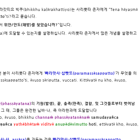
캇띠요 빅쿠(bhikkhu kaḷārakhattiyo)는 사리뿟따 존자에게 “Tena hāyasmā
tto
”ti?라고 묻습니다.
에서
위안/안도(해방)를 찾았습니까?
”입니다.
āna)에 도달할 수 있는지를 설명하십니다. 사리뿟따 존자께서 많은 개념을 설명하고
떤 분이 사리뿟다 존자에게 ‘
빠라맛사-삽빳또(paramassāsappatto)
’가 무엇을 의
ppatto’ti, āvuso sāriputta, vuccati. Kittāvatā nu kho, āvuso,
phassāyatana)
의
기원(발생), 끝, 충족(만족), 결함, 및 그것들로부터 벗어남
그 때, 그들은 완전한 닙바-나, 즉 아라한과에 도달합니다
, āvuso, bhikkhu
channaṁ phassāyatanānaṁ
samudayañca
aṇañca
yathābhūtaṁ viditvā
anupādāvimutto
hoti
, ettāvatā kho, āvuso,
-사, assāsa)
을 거두는 것은
빠라맛사-삽빳또(paramassāsappatto,