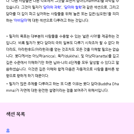
다. 다른 사람들은 다른 각도에서 그것을 보면서 담마(Dhamma)를 파악할 수
있습니다. 그것이 필자가 ‘
담마와 과학
’, ‘
담마와 철학
’과 같은 섹션으로, 그리고
담마를 더 깊이 파고 싶어하는 사람들을 위해 ‘높은 또는 깊은(심오한)’을 의미
하는 ‘
아비담마
’에 대한 섹션으로 다루려고 하는 것입니다.
* 필자의 목표는 대부분의 사람들을 수용할 수 있는 ‘넓은 시야’를 제공하는 것
입니다. 비록 필자가 붓다 담마의 극히 일부도 다루기 시작조차 할 수 없다 하
더라도, 아라한후드(아라한과)를 얻는 것조차도 모든 것을 이해할 필요는 없습
니다. 붓다께서는 아닛짜(anicca), 둑카(dukkha), 및 아낫따(anatta)를 깊고
깊은 수준에서 이해하기만 하면 닙바-나의 4단계를 모두 달성할 수 있다고 말
씀하셨습니다. 이것은 깊은 이해와 함께 마음은 자동적으로 사람을 올바른 방
향으로 향하게 하기 때문이다.
* 필자가 많은 주제를 다루려고 하는 또 다른 이유는 붓다 담마(Buddha Dha
mma)가 자연에 대한 완전한 설명이라는 점을 보여주기 위해서입니다.
섹션 목록
홈