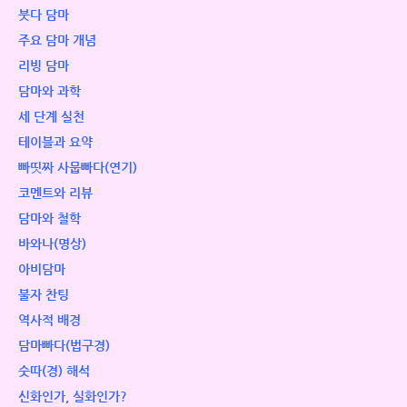
붓다 담마
주요 담마 개념
리빙 담마
담마와 과학
세 단계 실천
테이블과 요약
빠띳짜 사뭅빠다(연기)
코멘트와 리뷰
담마와 철학
바와나(명상)
아비담마
불자 찬팅
역사적 배경
담마빠다(법구경)
숫따(경) 해석
신화인가, 실화인가?