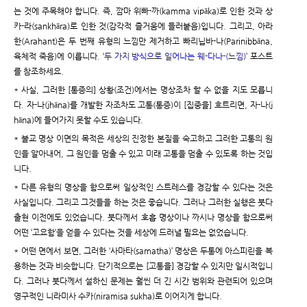
는 것에 주목해야 합니다. 즉, 깜마 위빠-까(kamma vipāka)로 인한 것과 상
카-라(sankhāra)로 인한 것(감각적 즐거움에 들러붙음)입니다. 그리고, 아라
한(Arahant)은 두 번째 유형의 느낌만 제거하고 빠리닙바-나(Parinibbāna,
육체적 죽음)에 이릅니다. ‘
두 가지 방식으로 일어나는 웨-다나-(느낌)
’ 포스트
를 참조하세요.
* 사실, 그러한 [통증의] 상황(조건)에서는 명상조차 할 수 없을 지도 모릅니
다. 자-나(jhāna)를 개발한 자조차도 고통(통증)이 [집중을] 흐트리면, 자-나(j
hāna)에 들어가지 못할 수도 있습니다.
* 불교 명상 이면의 목적은 세상의 진정한 본질을 숙고하고 그러한 고통의 원
인을 알아내어, 그 원인을 멈출 수 있고 미래 고통을 멈출 수 있도록 하는 것입
니다.
* 다른 유형의 명상을 함으로써 일상적인 스트레스를 경감할 수 있다는 것은
사실입니다. 그리고 그것들을 하는 것은 좋습니다. 그러나 그러한 실행은 붓다
출현 이전에도 있었습니다. 붓다께서 호흡 명상이나 까시나 명상을 함으로써
어떤 ‘고요함’을 얻을 수 있다는 것을 세상에 드러낼 필요는 없었습니다.
* 어떤 면에서 보면, 그러한 ‘사마타(samatha)’ 명상은 두통에 아스피린을 복
용하는 것과 비슷합니다. 단기적으로는 [고통을] 경감할 수 있지만 일시적입니
다. 그러나 붓다께서 설하신 문제는 훨씬 더 긴 시간 범위와 관련되어 있으며
영구적인 니라미사 수카(niramisa sukha)로 이어지게 합니다.