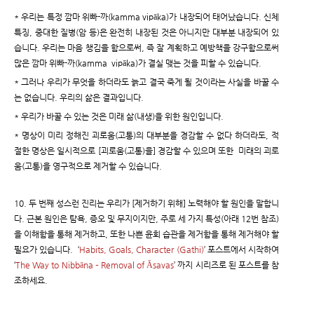
* 우리는 특정 깜마 위빠-까(kamma vipāka)가 내장되어 태어났습니다. 신체
특징, 중대한 질병(암 등)은 완전히 내장된 것은 아니지만 대부분 내장되어 있
습니다. 우리는 마음 챙김을 함으로써, 즉 잘 계획하고 예방책을 강구함으로써
많은 깜마 위빠-까(kamma vipāka)가 결실 맺는 것을 피할 수 있습니다.
* 그러나 우리가 무엇을 하더라도 늙고 결국 죽게 될 것이라는 사실을 바꿀 수
는 없습니다. 우리의 삶은 결과입니다.
* 우리가 바꿀 수 있는 것은 미래 삶(내생)을 위한 원인입니다.
* 명상이 미리 정해진 괴로움(고통)의 대부분을 경감할 수 없다 하더라도, 적
절한 명상은 일시적으로 [괴로움(고통)을] 경감할 수 있으며 또한 미래의 괴로
움(고통)을 영구적으로 제거할 수 있습니다.
10. 두 번째 성스런 진리는 우리가 [제거하기 위해] 노력해야 할 원인을 말합니
다. 근본 원인은 탐욕, 증오 및 무지이지만, 주로 세 가지 특성(아래 12번 참조)
을 이해함을 통해 제거하고, 또한 나쁜 윤회 습관을 제거함을 통해 제거해야 할
필요가 있습니다. ‘
Habits, Goals, Character (Gathi)
’ 포스트에서 시작하여
‘
The Way to Nibbāna – Removal of Āsavas
’ 까지 시리즈로 된 포스트를 참
조하세요.