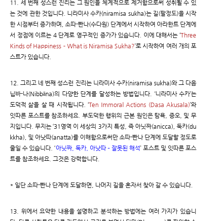
11. 세 번째 성스런 진리는 그 원인을 체계적으로 제거함으로써 성취될 수 있
는 것에 관한 것입니다. 니라미사 수카(niramisa sukha)는 길(팔정도)을 시작
한 시점부터 증가하며, 소따-빤나(수다원) 단계에서 시작하여 아라한트 단계에
서 정점에 이르는 4 단계로 영구적인 증가가 있습니다. 이에 대해서는 ‘
Three
Kinds of Happiness – What is Niramisa Sukha?
’로 시작하여 여러 개의 포
스트가 있습니다.
12. 그리고 네 번째 성스런 진리는 니라미사 수카(niramisa sukha)와 그 다음
닙바-나(Nibbāna)의 다양한 단계를 달성하는 방법입니다. ‘니라미사 수카’는
도덕적 삶을 살 때 시작됩니다. ‘
Ten Immoral Actions (Dasa Akusala)
’와
잇따른 포스트를 참조하세요. 부도덕한 행위의 근본 원인은 탐욕, 증오, 및 무
지입니다. 무지는 ‘31영역 이 세상의 3가지 특성, 즉 아닛짜(anicca), 둑카(du
kkha), 및 아낫따(anatta)를 이해함으로써만 소따-빤나 단계에 도달할 정도로
줄일 수 있습니다. ‘
아닛짜, 둑카, 아낫따 – 잘못된 해석
’ 포스트 및 잇따른 포스
트를 참조하세요. 그것은 강력합니다.
* 일단 소따-빤나 단계에 도달하면, 나머지 길을 혼자서 찾아 갈 수 있습니다.
13. 위에서 요약한 내용을 설명하고 분석하는 방법에는 여러 가지가 있습니