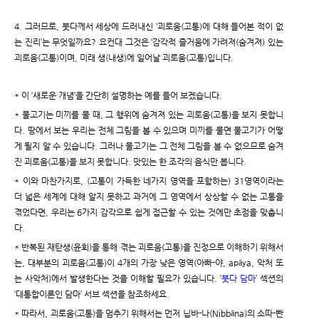
4. 그러므로, 붓다께서 세상에 드러내신 ‘괴로움(고통)에 대해 들어본 적이 없
는 진리’는 무엇일까요? 요컨대 그것은 ‘감각적 즐거움에 가려져(숨겨져) 있는
괴로움(고통)이며, 미래 생(내생)에 일어날 괴로움(고통)입니다.
* 이 ‘새로운 개념’을 간단히 설명하는 예를 들어 보겠습니다.
* 물고기는 미끼를 물 때, 그 행위에 숨겨져 있는 괴로움(고통)을 보지 못합니
다. 땅에서 보는 우리는 전체 그림을 볼 수 있으며 미끼를 물면 물고기가 어떻
게 될지 알 수 있습니다. 그러나 물고기는 그 전체 그림을 볼 수 없으므로 숨겨
진 괴로움(고통)을 보지 못합니다. 맛있는 한 조각의 음식만 봅니다.
* 이와 마찬가지로, (고통이 가득한 네가지 영역을 포함하는) 31영역이라는
더 넓은 세계에 대해 알지 못하고 과거에 그 영역에서 상상할 수 없는 고통을
겪었다면, 우리는 6가지 감각으로 쉽게 접근할 수 있는 것에만 초점을 맞춥니
다.
* 반복된 재탄생(윤회)을 통해 겪는 괴로움(고통)을 진정으로 이해하기 위해서
는, 대부분의 괴로움(고통)이 4개의 가장 낮은 영역(아빠-야, apāya, 악처 또
는 사악처)에서 발생한다는 것을 이해할 필요가 있습니다. ‘
붓다 담마
’ 섹션의
‘대통합이론인 담마’ 서브 섹션을 참조하세요.
* 따라서, 괴로움(고통)을 멈추기 위해서는 먼저 닙바-나(Nibbāna)의 소따-빤